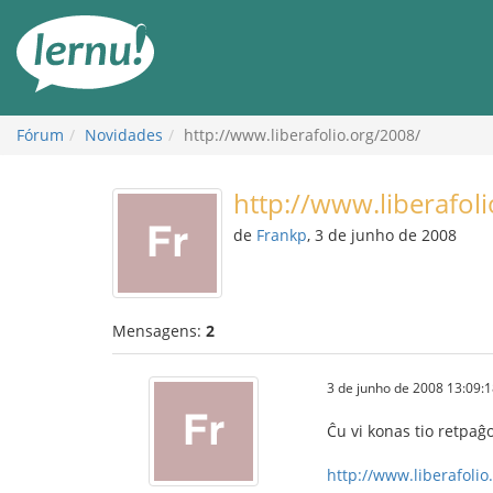
Ir
ao
conteúdo
Fórum
Novidades
http://www.liberafolio.org/2008/
http://www.liberafol
de
Frankp
, 3 de junho de 2008
Mensagens:
2
3 de junho de 2008 13:09:
Ĉu vi konas tio retpaĝ
http://www.liberafolio