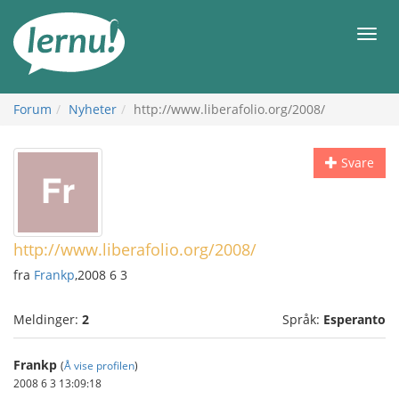
Til
innholdet
Meny
Forum
Nyheter
http://www.liberafolio.org/2008/
Svare
http://www.liberafolio.org/2008/
fra
Frankp
,2008 6 3
Meldinger:
2
Språk:
Esperanto
Frankp
(
Å vise profilen
)
2008 6 3 13:09:18