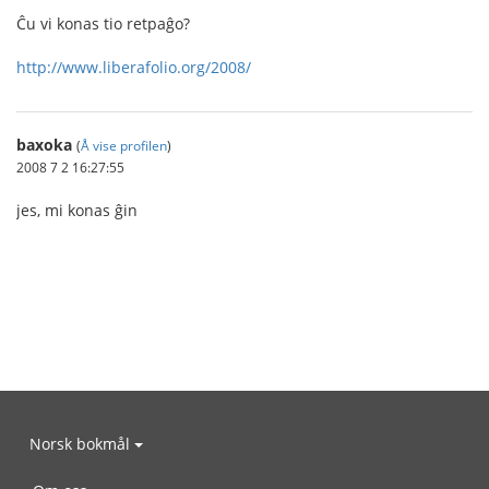
Ĉu vi konas tio retpaĝo?
http://www.liberafolio.org/2008/
baxoka
(
Å vise profilen
)
2008 7 2 16:27:55
jes, mi konas ĝin
Norsk bokmål