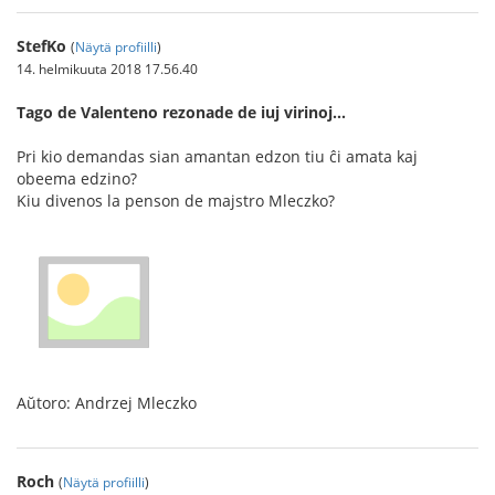
StefKo
(
Näytä profiilli
)
14. helmikuuta 2018 17.56.40
Tago de Valenteno rezonade de iuj virinoj...
Pri kio demandas sian amantan edzon tiu ĉi amata kaj
obeema edzino?
Kiu divenos la penson de majstro Mleczko?
Aŭtoro: Andrzej Mleczko
Roch
(
Näytä profiilli
)