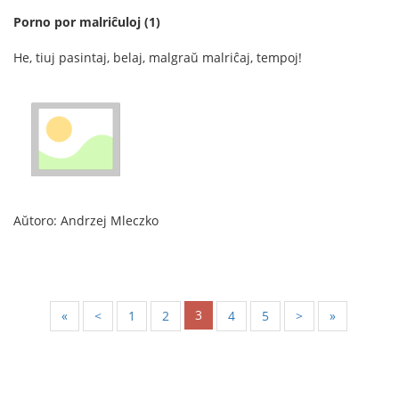
Porno por malriĉuloj (1)
He, tiuj pasintaj, belaj, malgraŭ malriĉaj, tempoj!
Aŭtoro: Andrzej Mleczko
3
«
<
1
2
4
5
>
»