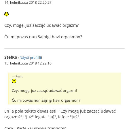
14. helmikuuta 2018 22.20.27
Czy, mogę, juz zacząć udawać orgazm?
Ĉu mi povas nun ŝajnigi havi orgasmon?
StefKo
(
Näytä profiilli
)
15. helmikuuta 2018 12.22.16
Roch:
Czy, mogę, juz zacząć udawać orgazm?
Ĉu mi povas nun ŝajnigi havi orgasmon?
En la pola teksto devas esti: "Czy mogę już zacząć udawać
orgazm?". "Już" legata "juĵ", iafoje "juŝ".
Copy - Paste
kaj
Google translate
?