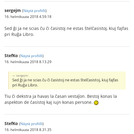
sergejm
(
Näytä profiilli
)
16. helmikuuta 2018 4.59.18
Sed ĝi ja ne scias ĉu ĉi ĉasistoj ne estas ŝtelĉasistoj, kiuj fajfas
pri Ruĝa Libro.
StefKo
(
Näytä profiilli
)
16. helmikuuta 2018 8.13.29
sergejm:
Sed ĝi ja ne scias ĉu ĉi ĉasistoj ne estas ŝtelĉasistoj, kiuj fajfas
pri Ruĝa Libro.
Tiu ĉi dekstra ja havas la ĉasan vestaĵon. Bestoj konas la
aspekton de ĉasistoj kaj iujn konas persone.
StefKo
(
Näytä profiilli
)
16. helmikuuta 2018 8.31.35