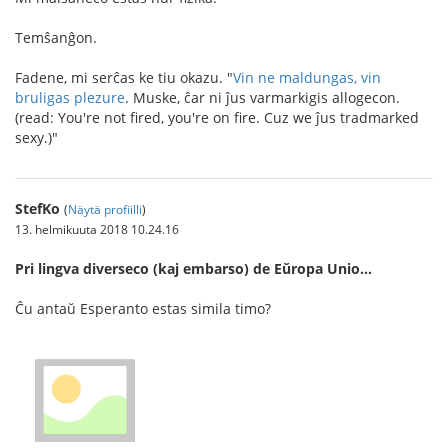
Temŝanĝon.
Fadene, mi serĉas ke tiu okazu. "
Vin ne maldungas, vin
bruligas plezure
. Muske, ĉar ni ĵus varmarkigis allogecon.
(read: You're not fired, you're on fire. Cuz we ĵus tradmarked
sexy.)"
StefKo
(
Näytä profiilli
)
13. helmikuuta 2018 10.24.16
Pri lingva diverseco (kaj embarso) de Eŭropa Unio…
Ĉu antaŭ Esperanto estas simila timo?