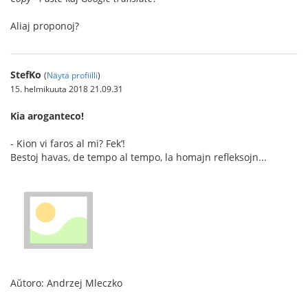
Aliaj proponoj?
StefKo
(
Näytä profiilli
)
15. helmikuuta 2018 21.09.31
Kia aroganteco!
- Kion vi faros al mi? Fek’!
Bestoj havas, de tempo al tempo, la homajn refleksojn...
Aŭtoro: Andrzej Mleczko