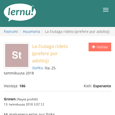
Tästä
sisältöön
Men
Foorumi
Huumoria
La ĉiutaga rideto (prefere por adoltoj)
La ĉiutaga rideto
Vastaa
(prefere por
adoltoj)
StefKo
:lta, 25.
tammikuuta 2018
Viestejä:
186
Kieli:
Esperanto
Grown
(Näytä profiilli)
13. helmikuuta 2018 3.07.12
Mi malsaneco estas nur fizika.