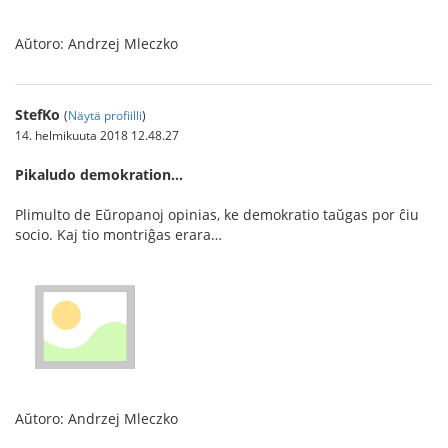
Aŭtoro: Andrzej Mleczko
StefKo
(
Näytä profiilli
)
14. helmikuuta 2018 12.48.27
Pikaludo demokration…
Plimulto de Eŭropanoj opinias, ke demokratio taŭgas por ĉiu
socio. Kaj tio montriĝas erara…
Aŭtoro: Andrzej Mleczko