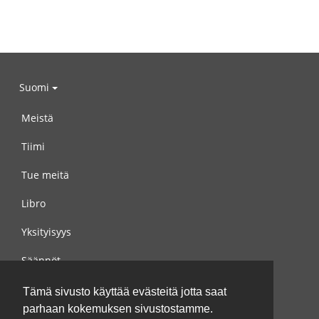
Suomi
Meistä
Tiimi
Tue meitä
Libro
Yksityisyys
Säännöt
Ota yhteyttä meihin
Tämä sivusto käyttää evästeitä jotta saat
parhaan kokemuksen sivustostamme.