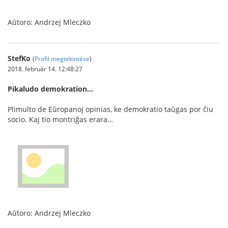
Aŭtoro: Andrzej Mleczko
StefKo
(
Profil megtekintése
)
2018. február 14. 12:48:27
Pikaludo demokration…
Plimulto de Eŭropanoj opinias, ke demokratio taŭgas por ĉiu
socio. Kaj tio montriĝas erara…
Aŭtoro: Andrzej Mleczko