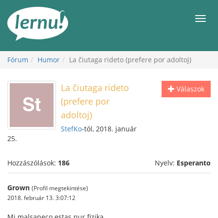
Tartalom
Men
Fórum
Humor
La ĉiutaga rideto (prefere por adoltoj)
La ĉiutaga rideto
Válaszok
(prefere por
adoltoj)
StefKo
-tól, 2018. január
25.
Hozzászólások:
186
Nyelv:
Esperanto
Grown
(Profil megtekintése)
2018. február 13. 3:07:12
Mi malsaneco estas nur fizika.