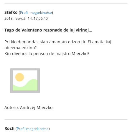
StefKo
(
Profil megtekintése
)
2018. február 14. 17:56:40
Tago de Valenteno rezonade de iuj virinoj...
Pri kio demandas sian amantan edzon tiu ĉi amata kaj
obeema edzino?
Kiu divenos la penson de majstro Mleczko?
Aŭtoro: Andrzej Mleczko
Roch
(
Profil megtekintése
)