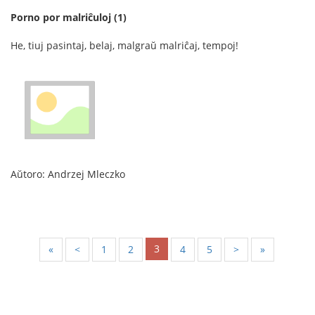
Porno por malriĉuloj (1)
He, tiuj pasintaj, belaj, malgraŭ malriĉaj, tempoj!
Aŭtoro: Andrzej Mleczko
3
«
<
1
2
4
5
>
»