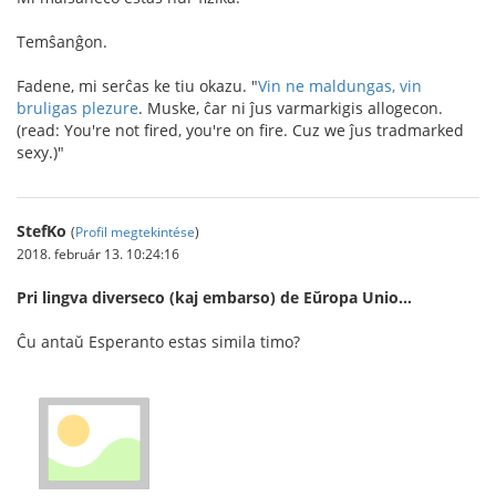
Temŝanĝon.
Fadene, mi serĉas ke tiu okazu. "
Vin ne maldungas, vin
bruligas plezure
. Muske, ĉar ni ĵus varmarkigis allogecon.
(read: You're not fired, you're on fire. Cuz we ĵus tradmarked
sexy.)"
StefKo
(
Profil megtekintése
)
2018. február 13. 10:24:16
Pri lingva diverseco (kaj embarso) de Eŭropa Unio…
Ĉu antaŭ Esperanto estas simila timo?