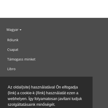
Magyar
Rólunk
Csapat
Támogass minket
Libro
Adatvédelem
Az oldal{site} használatával Ön elfogadja
Használati feltételek
{link} a cookie-k {/link} használatát ezen a
Írj nekünk
webhelyen. Így folyamatosan javítani tudjuk
szolgáltatásaink minőségét.