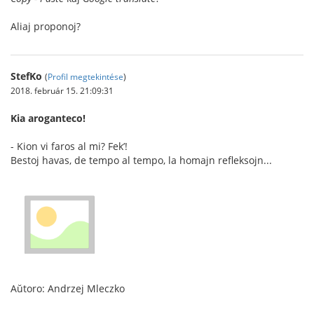
Aliaj proponoj?
StefKo
(
Profil megtekintése
)
2018. február 15. 21:09:31
Kia aroganteco!
- Kion vi faros al mi? Fek’!
Bestoj havas, de tempo al tempo, la homajn refleksojn...
Aŭtoro: Andrzej Mleczko