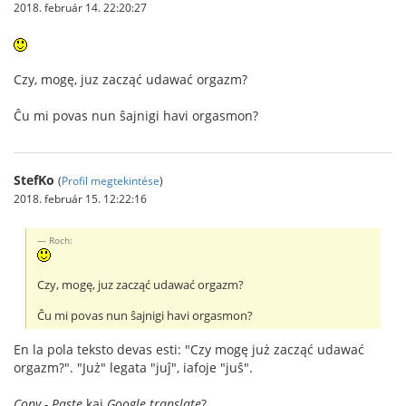
2018. február 14. 22:20:27
Czy, mogę, juz zacząć udawać orgazm?
Ĉu mi povas nun ŝajnigi havi orgasmon?
StefKo
(
Profil megtekintése
)
2018. február 15. 12:22:16
Roch:
Czy, mogę, juz zacząć udawać orgazm?
Ĉu mi povas nun ŝajnigi havi orgasmon?
En la pola teksto devas esti: "Czy mogę już zacząć udawać
orgazm?". "Już" legata "juĵ", iafoje "juŝ".
Copy - Paste
kaj
Google translate
?