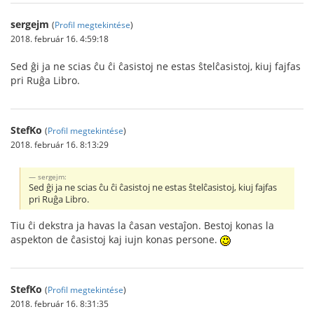
sergejm
(
Profil megtekintése
)
2018. február 16. 4:59:18
Sed ĝi ja ne scias ĉu ĉi ĉasistoj ne estas ŝtelĉasistoj, kiuj fajfas
pri Ruĝa Libro.
StefKo
(
Profil megtekintése
)
2018. február 16. 8:13:29
sergejm:
Sed ĝi ja ne scias ĉu ĉi ĉasistoj ne estas ŝtelĉasistoj, kiuj fajfas
pri Ruĝa Libro.
Tiu ĉi dekstra ja havas la ĉasan vestaĵon. Bestoj konas la
aspekton de ĉasistoj kaj iujn konas persone.
StefKo
(
Profil megtekintése
)
2018. február 16. 8:31:35