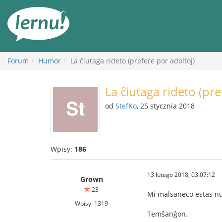
Więcej
Forum
Humor
La ĉiutaga rideto (prefere por adoltoj)
La ĉiutaga rideto (pre
od
StefKo
, 25 stycznia 2018
Wpisy:
186
13 lutego 2018, 03:07:12
Grown
23
Mi malsaneco estas nur
Wpisy: 1319
Temŝanĝon.