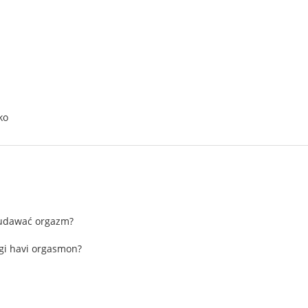
ko
 udawać orgazm?
gi havi orgasmon?