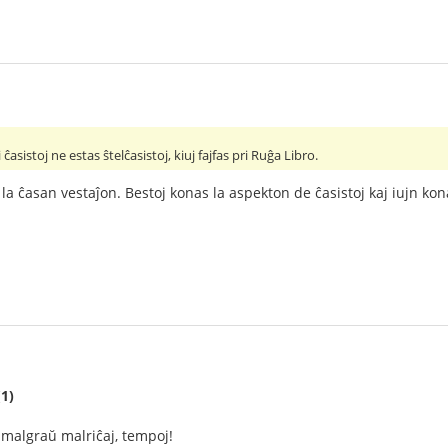
i ĉasistoj ne estas ŝtelĉasistoj, kiuj fajfas pri Ruĝa Libro.
s la ĉasan vestaĵon. Bestoj konas la aspekton de ĉasistoj kaj iujn k
(1)
j, malgraŭ malriĉaj, tempoj!