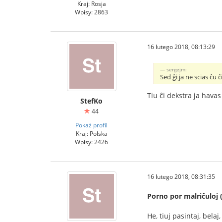
Kraj: Rosja
Wpisy: 2863
16 lutego 2018, 08:13:29
sergejm:
Sed ĝi ja ne scias ĉu ĉ
Tiu ĉi dekstra ja hava
StefKo
44
Pokaż profil
Kraj: Polska
Wpisy: 2426
16 lutego 2018, 08:31:35
Porno por malriĉuloj 
He, tiuj pasintaj, bela