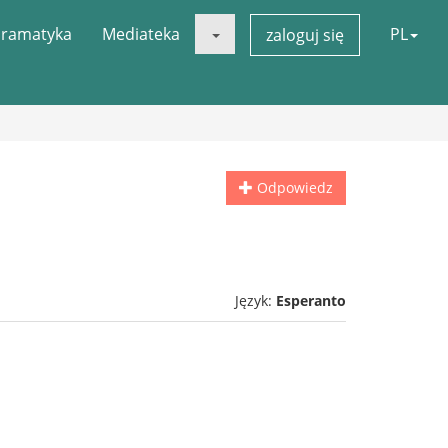
ramatyka
Mediateka
PL
zaloguj się
Odpowiedz
Język:
Esperanto