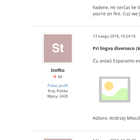
Fadene, mi serĉas ke t
you're on fire. Cuz we
13 lutego 2018, 10:24:16
Pri lingva diverseco 
Ĉu antaŭ Esperanto es
StefKo
44
Pokaż profil
Kraj: Polska
Wpisy: 2426
Aŭtoro: Andrzej Mlecz