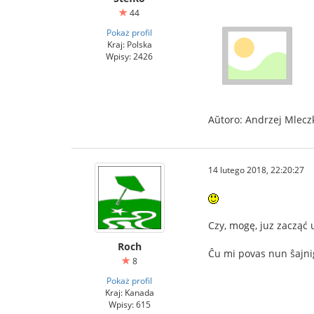
44
Pokaż profil
Kraj: Polska
Wpisy: 2426
Aŭtoro: Andrzej Mlecz
14 lutego 2018, 22:20:27
Czy, mogę, juz zacząć
Roch
Ĉu mi povas nun ŝajni
8
Pokaż profil
Kraj: Kanada
Wpisy: 615