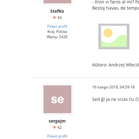
- Kion vi faros al mi? Fe
Bestoj havas, de tempo
StefKo
44
Pokaż profil
Kraj: Polska
Wpisy: 2426
Aŭtoro: Andrzej Mlecz
16 lutego 2018, 04:59:18
Sed ĝi ja ne scias ĉu ĉi
sergejm
42
Pokaż profil