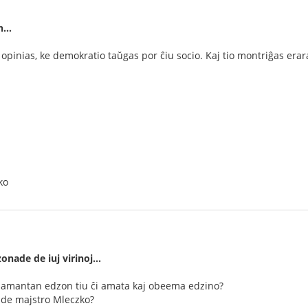
on…
opinias, ke demokratio taŭgas por ĉiu socio. Kaj tio montriĝas era
ko
nade de iuj virinoj...
 amantan edzon tiu ĉi amata kaj obeema edzino?
 de majstro Mleczko?