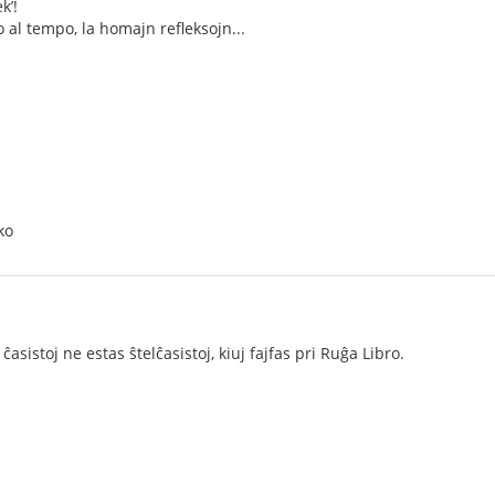
k’!
 al tempo, la homajn refleksojn...
ko
 ĉasistoj ne estas ŝtelĉasistoj, kiuj fajfas pri Ruĝa Libro.