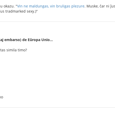
iu okazu. "
Vin ne maldungas, vin bruligas plezure
. Muske, ĉar ni ĵu
 ĵus tradmarked sexy.)"
(kaj embarso) de Eŭropa Unio…
tas simila timo?
ko