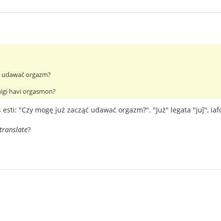
ąć udawać orgazm?
nigi havi orgasmon?
 esti: "Czy mogę już zacząć udawać orgazm?". "Już" legata "juĵ", iafo
translate
?