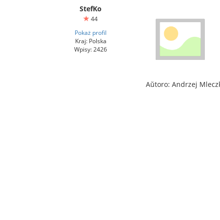
StefKo
44
Pokaż profil
Kraj: Polska
Wpisy: 2426
Aŭtoro: Andrzej Mlecz