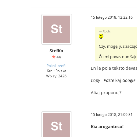
15 lutego 2018, 12:22:16
Roch:
Czy, mogę, juz zacz
StefKo
Ĉu mi povas nun ŝaj
44
Pokaż profil
En la pola teksto devas
Kraj: Polska
Wpisy: 2426
Copy - Paste
kaj
Google 
Aliaj proponoj?
15 lutego 2018, 21:09:31
Kia aroganteco!