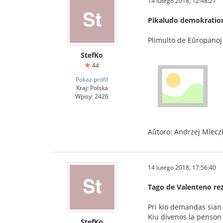
14 lutego 2018, 12:48:27
Pikaludo demokrati
Plimulto de Eŭropanoj 
StefKo
44
Pokaż profil
Kraj: Polska
Wpisy: 2426
Aŭtoro: Andrzej Mlecz
14 lutego 2018, 17:56:40
Tago de Valenteno rezo
Pri kio demandas sian
Kiu divenos la penson
StefKo