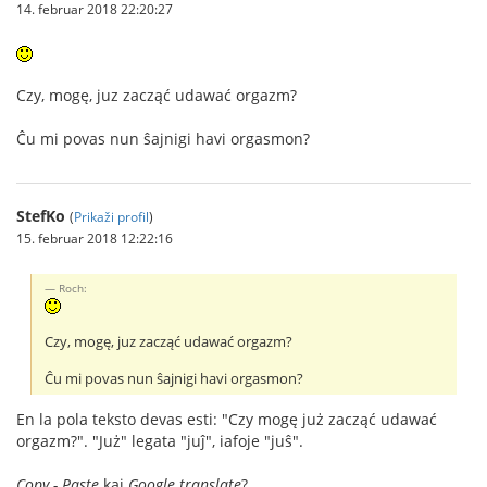
14. februar 2018 22:20:27
Czy, mogę, juz zacząć udawać orgazm?
Ĉu mi povas nun ŝajnigi havi orgasmon?
StefKo
(
Prikaži profil
)
15. februar 2018 12:22:16
Roch:
Czy, mogę, juz zacząć udawać orgazm?
Ĉu mi povas nun ŝajnigi havi orgasmon?
En la pola teksto devas esti: "Czy mogę już zacząć udawać
orgazm?". "Już" legata "juĵ", iafoje "juŝ".
Copy - Paste
kaj
Google translate
?