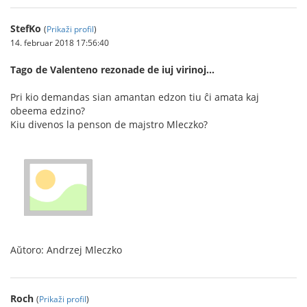
StefKo
(
Prikaži profil
)
14. februar 2018 17:56:40
Tago de Valenteno rezonade de iuj virinoj...
Pri kio demandas sian amantan edzon tiu ĉi amata kaj
obeema edzino?
Kiu divenos la penson de majstro Mleczko?
Aŭtoro: Andrzej Mleczko
Roch
(
Prikaži profil
)