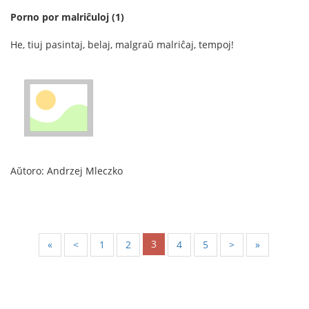
Porno por malriĉuloj (1)
He, tiuj pasintaj, belaj, malgraŭ malriĉaj, tempoj!
Aŭtoro: Andrzej Mleczko
3
«
<
1
2
4
5
>
»