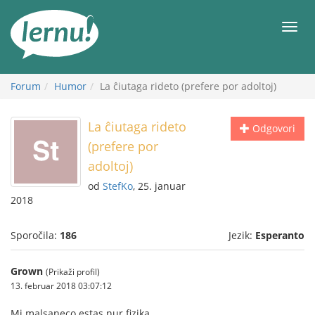
K
vsebini
Meni
Forum
Humor
La ĉiutaga rideto (prefere por adoltoj)
La ĉiutaga rideto
Odgovori
(prefere por
adoltoj)
od
StefKo
, 25. januar
2018
Sporočila:
186
Jezik:
Esperanto
Grown
(Prikaži profil)
13. februar 2018 03:07:12
Mi malsaneco estas nur fizika.