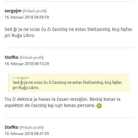
sergejm
(
Prikaži profil
)
16. februar 2018 04:59:18
Sed ĝi ja ne scias ĉu ĉi ĉasistoj ne estas ŝtelĉasistoj, kiuj fajfas
pri Ruĝa Libro.
StefKo
(
Prikaži profil
)
16. februar 2018 08:13:29
sergejm:
Sed ĝi ja ne scias ĉu ĉi ĉasistoj ne estas ŝtelĉasistoj, kiuj fajfas
pri Ruĝa Libro.
Tiu ĉi dekstra ja havas la ĉasan vestaĵon. Bestoj konas la
aspekton de ĉasistoj kaj iujn konas persone.
StefKo
(
Prikaži profil
)
16. februar 2018 08:31:35