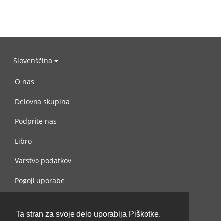
Slovenščina
O nas
Delovna skupina
Podprite nas
Libro
Varstvo podatkov
Pogoji uporabe
Navežite stik z nami
Ta stran za svoje delo uporablja Piškotke.