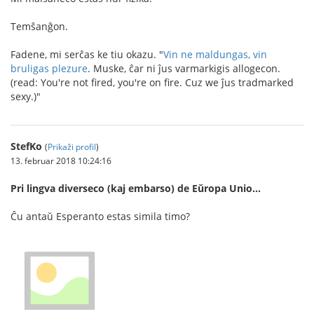
Temŝanĝon.
Fadene, mi serĉas ke tiu okazu. "
Vin ne maldungas, vin
bruligas plezure
. Muske, ĉar ni ĵus varmarkigis allogecon.
(read: You're not fired, you're on fire. Cuz we ĵus tradmarked
sexy.)"
StefKo
(
Prikaži profil
)
13. februar 2018 10:24:16
Pri lingva diverseco (kaj embarso) de Eŭropa Unio…
Ĉu antaŭ Esperanto estas simila timo?