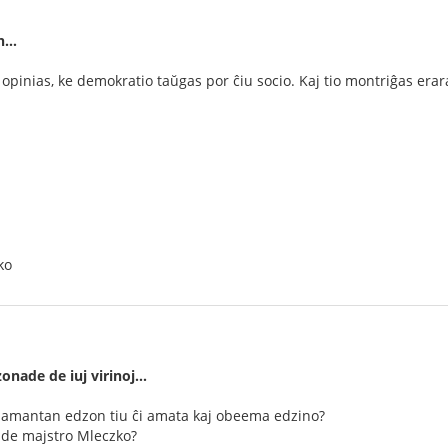
on…
opinias, ke demokratio taŭgas por ĉiu socio. Kaj tio montriĝas era
ko
nade de iuj virinoj...
 amantan edzon tiu ĉi amata kaj obeema edzino?
 de majstro Mleczko?