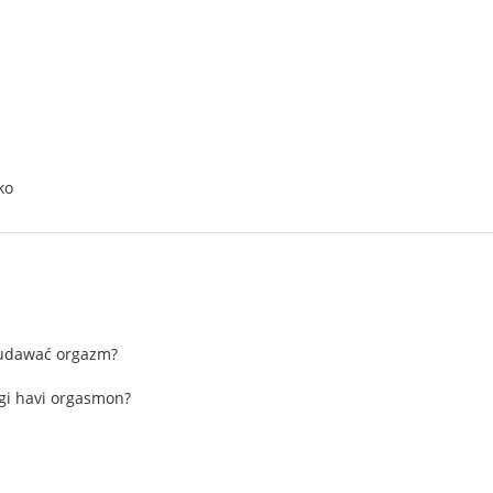
ko
 udawać orgazm?
gi havi orgasmon?