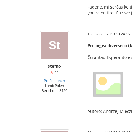
Fadene, mi serĉas ke t
you're on fire. Cuz we
13 februari 2018 10:24:16
Pri lingva diverseco 
Ĉu antaŭ Esperanto es
StefKo
44
Profiel tonen
Land: Polen
Berichten: 2426
Aŭtoro: Andrzej Mlecz