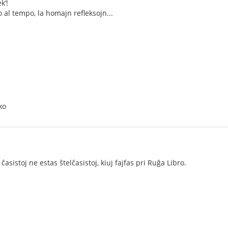
k’!
 al tempo, la homajn refleksojn...
ko
 ĉasistoj ne estas ŝtelĉasistoj, kiuj fajfas pri Ruĝa Libro.