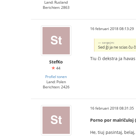
Land: Rusland
Berichten: 2863
16 februari 2018 08:13:29
sergejm:
Sed ĝi ja ne scias ĉu ĉ
Tiu ĉi dekstra ja hava
StefKo
44
Profiel tonen
Land: Polen
Berichten: 2426
16 februari 2018 08:31:35
Porno por malriĉuloj 
He, tiuj pasintaj, bela