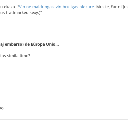
iu okazu. "
Vin ne maldungas, vin bruligas plezure
. Muske, ĉar ni ĵu
 ĵus tradmarked sexy.)"
(kaj embarso) de Eŭropa Unio…
tas simila timo?
ko