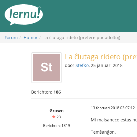
Naar
de
inhoud
Forum
Humor
La ĉiutaga rideto (prefere por adoltoj)
La ĉiutaga rideto (pre
door
StefKo
, 25 januari 2018
Berichten:
186
13 februari 2018 03:07:12
Grown
23
Mi malsaneco estas nur
Berichten: 1319
Temŝanĝon.