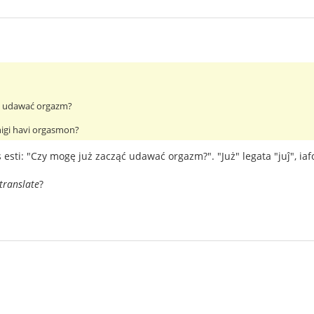
ąć udawać orgazm?
nigi havi orgasmon?
 esti: "Czy mogę już zacząć udawać orgazm?". "Już" legata "juĵ", iafo
translate
?