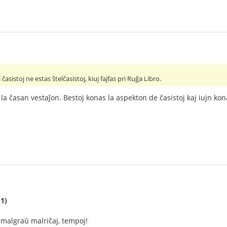
i ĉasistoj ne estas ŝtelĉasistoj, kiuj fajfas pri Ruĝa Libro.
s la ĉasan vestaĵon. Bestoj konas la aspekton de ĉasistoj kaj iujn k
(1)
j, malgraŭ malriĉaj, tempoj!