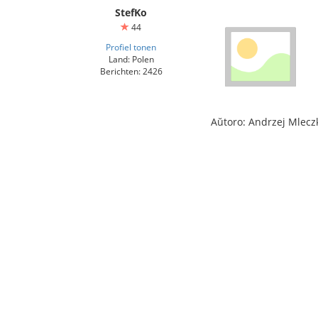
StefKo
44
Profiel tonen
Land: Polen
Berichten: 2426
Aŭtoro: Andrzej Mlecz