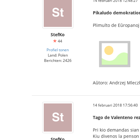
14 februari 2018 12:48:27
Pikaludo demokrati
Plimulto de Eŭropanoj 
StefKo
44
Profiel tonen
Land: Polen
Berichten: 2426
Aŭtoro: Andrzej Mlecz
14 februari 2018 17:56:40
Tago de Valenteno rezo
Pri kio demandas sian
Kiu divenos la penson
StefKo