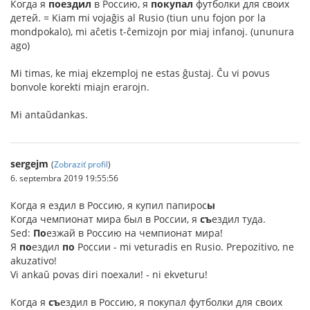
Когда я
поездил
в Россию, я
покупал
футболки для своих
детей. = Kiam mi vojaĝis al Rusio (tiun unu fojon por la
mondpokalo), mi aĉetis t-ĉemizojn por miaj infanoj. (ununura
ago)
Mi timas, ke miaj ekzemploj ne estas ĝustaj. Ĉu vi povus
bonvole korekti miajn erarojn.
Mi antaŭdankas.
sergejm
(
Zobraziť profil
)
6. septembra 2019 19:55:56
Когда я ездил в Россию, я купил папирос
ы
Когда чемпионат мира был в России, я
съ
ездил туда.
Sed:
По
езжай в Россию на чемпионат мира!
Я
по
ездил
по
России - mi veturadis en Rusio. Prepozitivo, ne
akuzativo!
Vi ankaŭ povas diri поехали! - ni ekveturu!
Kогда я
съ
ездил в Россию, я покупал футболки для своих