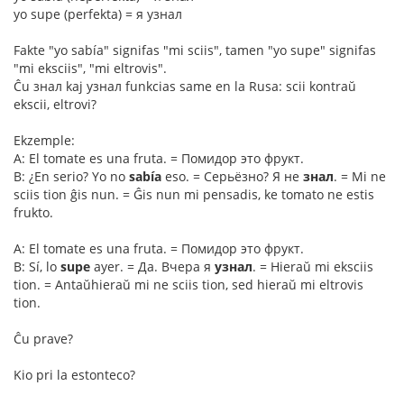
yo supe (perfekta) = я узнал
Fakte "yo sabía" signifas "mi sciis", tamen "yo supe" signifas
"mi eksciis", "mi eltrovis".
Ĉu знал kaj узнал funkcias same en la Rusa: scii kontraŭ
ekscii, eltrovi?
Ekzemple:
A: El tomate es una fruta. = Помидор это фрукт.
B: ¿En serio? Yo no
sabía
eso. = Серьёзно? Я не
знал
. = Mi ne
sciis tion ĝis nun. = Ĝis nun mi pensadis, ke tomato ne estis
frukto.
A: El tomate es una fruta. = Помидор это фрукт.
B: Sí, lo
supe
ayer. = Да. Вчера я
узнал
. = Hieraŭ mi eksciis
tion. = Antaŭhieraŭ mi ne sciis tion, sed hieraŭ mi eltrovis
tion.
Ĉu prave?
Kio pri la estonteco?