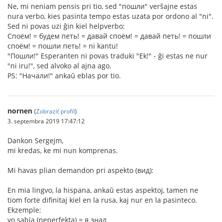
Ne, mi neniam pensis pri tio, sed "пошли" verŝajne estas
nura verbo, kies pasinta tempo estas uzata por ordono al "ni".
Sed ni povas uzi ĝin kiel helpverbo:
Споём! = будем петь! = давай споём! = давай петь! = пошли
споём! = пошли петь! = ni kantu!
"Пошли!" Esperanten ni povas traduki "Ek!" - ĝi estas ne nur
"ni iru!", sed alvoko al ajna ago.
PS: "Начали!" ankaŭ eblas por tio.
nornen
(
Zobraziť profil
)
3. septembra 2019 17:47:12
Dankon Sergejm,
mi kredas, ke mi nun komprenas.
Mi havas plian demandon pri aspekto (вид):
En mia lingvo, la hispana, ankaŭ estas aspektoj, tamen ne
tiom forte difinitaj kiel en la rusa, kaj nur en la pasinteco.
Ekzemple:
yo sabía (neperfekta) = я знал