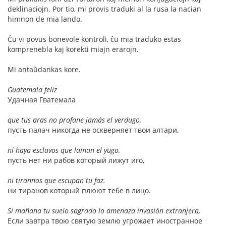
deklinaciojn. Por tio, mi provis traduki al la rusa la nacian
himnon de mia lando.
Ĉu vi povus bonevole kontroli, ĉu mia traduko estas
komprenebla kaj korekti miajn erarojn.
Mi antaŭdankas kore.
Guatemala feliz
Удачная Гватемала
que tus aras no profane jamás el verdugo,
пусть палач никогда не оскверняет твои алтари,
ni haya esclavos que laman el yugo,
пусть нет ни рабов который лижут иго,
ni tirannos que escupan tu faz.
ни тиранов который плюют тебе в лицо.
Si mañana tu suelo sagrado lo amenaza invasión extranjera,
Если завтра твою святую землю угрожает иностранное