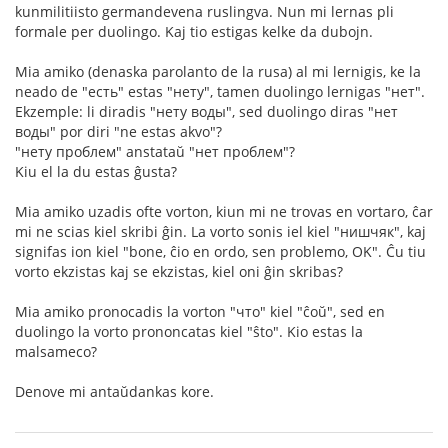
kunmilitiisto germandevena ruslingva. Nun mi lernas pli
formale per duolingo. Kaj tio estigas kelke da dubojn.
Mia amiko (denaska parolanto de la rusa) al mi lernigis, ke la
neado de "есть" estas "нету", tamen duolingo lernigas "нет".
Ekzemple: li diradis "нету воды", sed duolingo diras "нет
воды" por diri "ne estas akvo"?
"нету проблем" anstataŭ "нет проблем"?
Kiu el la du estas ĝusta?
Mia amiko uzadis ofte vorton, kiun mi ne trovas en vortaro, ĉar
mi ne scias kiel skribi ĝin. La vorto sonis iel kiel "нишчяк", kaj
signifas ion kiel "bone, ĉio en ordo, sen problemo, OK". Ĉu tiu
vorto ekzistas kaj se ekzistas, kiel oni ĝin skribas?
Mia amiko pronocadis la vorton "что" kiel "ĉoŭ", sed en
duolingo la vorto prononcatas kiel "ŝto". Kio estas la
malsameco?
Denove mi antaŭdankas kore.