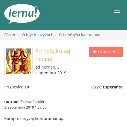
Späť
na
Men
obsah
Fórum
O iných jazykoch
Pri пойдём kaj пошли
Pri пойдём kaj
Odpovedať
пошли
od
nornen
, 3.
septembra 2019
Príspevky:
10
Jazyk:
Esperanto
nornen
(
Zobraziť profil
)
3. septembra 2019 1:27:55
Karaj ruslingvaj kunforumanoj.