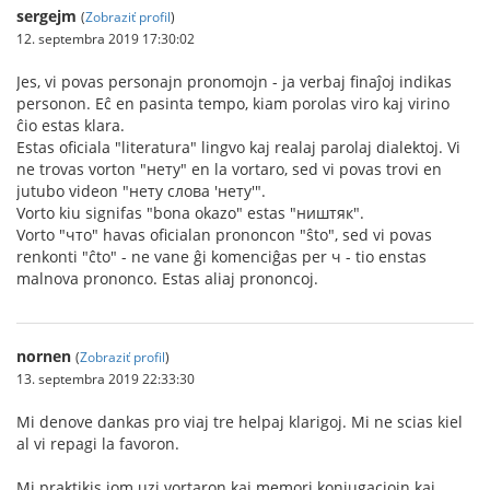
sergejm
(
Zobraziť profil
)
12. septembra 2019 17:30:02
Jes, vi povas personajn pronomojn - ja verbaj finaĵoj indikas
personon. Eĉ en pasinta tempo, kiam porolas viro kaj virino
ĉio estas klara.
Estas oficiala "literatura" lingvo kaj realaj parolaj dialektoj. Vi
ne trovas vorton "нету" en la vortaro, sed vi povas trovi en
jutubo videon "нету слова 'нету'".
Vorto kiu signifas "bona okazo" estas "ништяк".
Vorto "что" havas oficialan prononcon "ŝto", sed vi povas
renkonti "ĉto" - ne vane ĝi komenciĝas per ч - tio enstas
malnova prononco. Estas aliaj prononcoj.
nornen
(
Zobraziť profil
)
13. septembra 2019 22:33:30
Mi denove dankas pro viaj tre helpaj klarigoj. Mi ne scias kiel
al vi repagi la favoron.
Mi praktikis iom uzi vortaron kaj memori konjugaciojn kaj