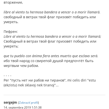
вторжение,
libre al viento tu hermosa bandera a vencer o a morir llamará.
свободный в ветрах твой флаг призовёт победить или
умереть.
Пефрен:
Libre al viento tu hermosa bandera a vencer o a morir llamará;
Свободный в ветрах твой флаг призовёт победить или
умереть;
que tu pueblo con ánima fiera antes muerto que esclavo será.
ибо твой народ со свирепой душой предпочтёт быть
мертвым чем рабом.
- - - -
Per "пусть нет ни рабов ни тиранов", mi celis diri "estu
(ekzistu) nek sklavoj nek tiranoj"...
sergejm
(
Zobraziť profil
)
14. septembra 2019 1:51:38