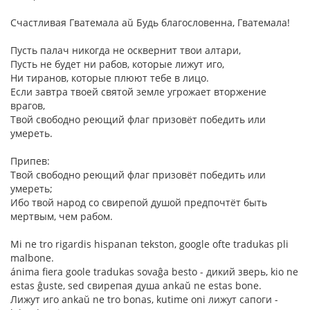
Счастливая Гватемала aŭ Будь благословенна, Гватемала!
Пусть палач никогда не осквернит твои алтари,
Пусть не будет ни рабов, которые лижут иго,
Ни тиранов, которые плюют тебе в лицо.
Если завтра твоей святой земле угрожает вторжение
врагов,
Твой свободно реющий флаг призовёт победить или
умереть.
Припев:
Твой свободно реющий флаг призовёт победить или
умереть;
Ибо твой народ со свирепой душой предпочтёт быть
мертвым, чем рабом.
Mi ne tro rigardis hispanan tekston, google ofte tradukas pli
malbone.
ánima fiera goole tradukas sovaĝa besto - дикий зверь, kio ne
estas ĝuste, sed свирепая душа ankaŭ ne estas bone.
Лижут иго ankaŭ ne tro bonas, kutime oni лижут сапоги -