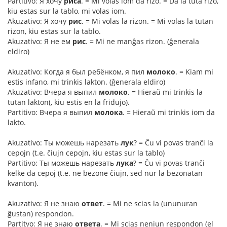
Partitivo: Я хочу
риса
. = Mi volas iom da rizo. = Da la tuta rizo,
kiu estas sur la tablo, mi volas iom.
Akuzativo: Я хочу
рис
. = Mi volas la rizon. = Mi volas la tutan
rizon, kiu estas sur la tablo.
Akuzativo: Я не ем
рис
. = Mi ne manĝas rizon. (ĝenerala
eldiro)
Akuzativo: Когда я был ребёнком, я пил
молоко
. = Kiam mi
estis infano, mi trinkis lakton. (ĝenerala eldiro)
Akuzativo: Вчера я выпил
молоко
. = Hieraŭ mi trinkis la
tutan lakton(, kiu estis en la fridujo).
Partitivo: Вчера я выпил
молока
. = Hieraŭ mi trinkis iom da
lakto.
Akuzativo: Ты можешь нарезать
лук
? = Ĉu vi povas tranĉi la
cepojn (t.e. ĉiujn cepojn, kiu estas sur la tablo)
Partitivo: Ты можешь нарезать
лука
? = Ĉu vi povas tranĉi
kelke da cepoj (t.e. ne bezone ĉiujn, sed nur la bezonatan
kvanton).
Akuzativo: Я не знаю
ответ
. = Mi ne scias la (ununuran
ĝustan) respondon.
Partitvo: Я не знаю
ответа
. = Mi scias neniun respondon (el