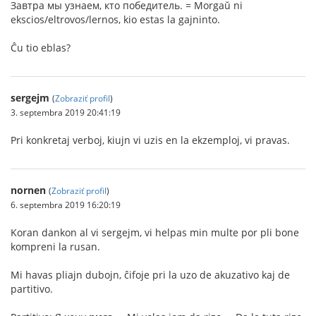
Завтра мы узнаем, кто победитель. = Morgaŭ ni
ekscios/eltrovos/lernos, kio estas la gajninto.
Ĉu tio eblas?
sergejm
(
Zobraziť profil
)
3. septembra 2019 20:41:19
Pri konkretaj verboj, kiujn vi uzis en la ekzemploj, vi pravas.
nornen
(
Zobraziť profil
)
6. septembra 2019 16:20:19
Koran dankon al vi sergejm, vi helpas min multe por pli bone
kompreni la rusan.
Mi havas pliajn dubojn, ĉifoje pri la uzo de akuzativo kaj de
partitivo.