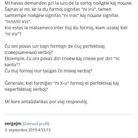
Mi havas demandon pri la uzo de la vortoj пойдём kaj пошли.
Ŝajnas al mi, ke la du formoj signifas "ni iru", tamen
samtempe пойдём signifas "ni iros" kaj пошли signifas
"ni/vi/ili iris".
Kio estas la malsameco inter tiuj du formoj, kiam uzataj kiel
"ni iru"?
Ĉu oni povas uzi tiajn formojn de ĉiuj perfektivaj
(совершенных) verboj?
Ekzemple, ĉu oni povas diri споём kaj спели por diri "ni
kantu"?
Ĉu tiuj formoj nur taŭgas ĉe movaj verboj?
Ĝenerale, kiel formiĝas "ni X-u" formoj el perfektivaj kaj
neperfektivaj verboj?
Mi kore antaŭdankas por viaj respondoj.
sergejm
(
Zobraziť profil
)
3. septembra 2019 4:53:13