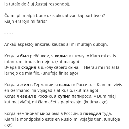
la tutaĵo de ĉiuj ĝustaj respondoj).
Ĉu mi pli malpli bone uzis akuzativon kaj partitivon?
Kiajn erarojn mi faris?
- - - -
Ankaŭ aspektoj ankoraŭ kaŭzas al mi multajn dubojn.
Когда я
был
ребёнком, я
ходил
в школу. = Kiam mi estis
infano, mi iradis lernejen. (kutima ago)
Вчера я
сходил
в школу своего сына. = Hieraŭ mi iris al la
lernejo de mia filo. (unufoja finita ago)
Когда я
жил
в Германии, я
ездил
в Россию. = Kiam mi vivis
en Germanio, mi vojaĝadis al Rusio. (kutima ago)
Когда я
ездил
в Россию, я
купил
папироси. = Dum miaj
kutimaj viaĵoj, mi ĉiam aĉetis papirosojn. (kutima ago)
Когда чемпионат мира был в России, я
поездил
туда. =
Kiam la mondpokalo estis en Rusio, mi vojaĝis tien. (unufoja
ago)