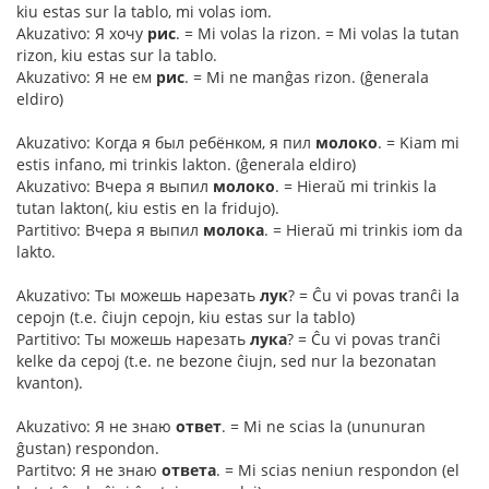
kiu estas sur la tablo, mi volas iom.
Akuzativo: Я хочу
рис
. = Mi volas la rizon. = Mi volas la tutan
rizon, kiu estas sur la tablo.
Akuzativo: Я не ем
рис
. = Mi ne manĝas rizon. (ĝenerala
eldiro)
Akuzativo: Когда я был ребёнком, я пил
молоко
. = Kiam mi
estis infano, mi trinkis lakton. (ĝenerala eldiro)
Akuzativo: Вчера я выпил
молоко
. = Hieraŭ mi trinkis la
tutan lakton(, kiu estis en la fridujo).
Partitivo: Вчера я выпил
молока
. = Hieraŭ mi trinkis iom da
lakto.
Akuzativo: Ты можешь нарезать
лук
? = Ĉu vi povas tranĉi la
cepojn (t.e. ĉiujn cepojn, kiu estas sur la tablo)
Partitivo: Ты можешь нарезать
лука
? = Ĉu vi povas tranĉi
kelke da cepoj (t.e. ne bezone ĉiujn, sed nur la bezonatan
kvanton).
Akuzativo: Я не знаю
ответ
. = Mi ne scias la (ununuran
ĝustan) respondon.
Partitvo: Я не знаю
ответа
. = Mi scias neniun respondon (el