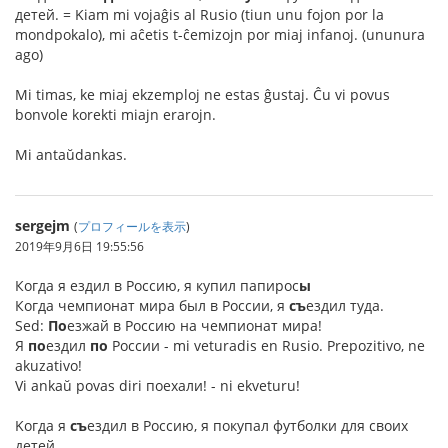
детей. = Kiam mi vojaĝis al Rusio (tiun unu fojon por la
mondpokalo), mi aĉetis t-ĉemizojn por miaj infanoj. (ununura
ago)
Mi timas, ke miaj ekzemploj ne estas ĝustaj. Ĉu vi povus
bonvole korekti miajn erarojn.
Mi antaŭdankas.
sergejm
(
プロフィールを表示
)
2019年9月6日 19:55:56
Когда я ездил в Россию, я купил папирос
ы
Когда чемпионат мира был в России, я
съ
ездил туда.
Sed:
По
езжай в Россию на чемпионат мира!
Я
по
ездил
по
России - mi veturadis en Rusio. Prepozitivo, ne
akuzativo!
Vi ankaŭ povas diri поехали! - ni ekveturu!
Kогда я
съ
ездил в Россию, я покупал футболки для своих
детей