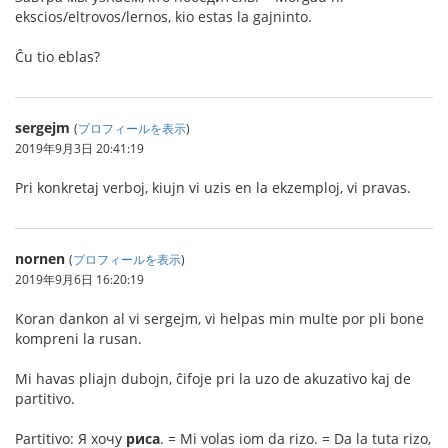
ekscios/eltrovos/lernos, kio estas la gajninto.
Ĉu tio eblas?
sergejm
(
プロフィールを表示
)
2019年9月3日 20:41:19
Pri konkretaj verboj, kiujn vi uzis en la ekzemploj, vi pravas.
nornen
(
プロフィールを表示
)
2019年9月6日 16:20:19
Koran dankon al vi sergejm, vi helpas min multe por pli bone
kompreni la rusan.
Mi havas pliajn dubojn, ĉifoje pri la uzo de akuzativo kaj de
partitivo.
Partitivo: Я хочу
риса
. = Mi volas iom da rizo. = Da la tuta rizo,