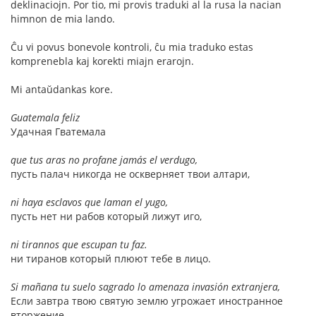
deklinaciojn. Por tio, mi provis traduki al la rusa la nacian
himnon de mia lando.
Ĉu vi povus bonevole kontroli, ĉu mia traduko estas
komprenebla kaj korekti miajn erarojn.
Mi antaŭdankas kore.
Guatemala feliz
Удачная Гватемала
que tus aras no profane jamás el verdugo,
пусть палач никогда не оскверняет твои алтари,
ni haya esclavos que laman el yugo,
пусть нет ни рабов который лижут иго,
ni tirannos que escupan tu faz.
ни тиранов который плюют тебе в лицо.
Si mañana tu suelo sagrado lo amenaza invasión extranjera,
Если завтра твою святую землю угрожает иностранное
вторжение,