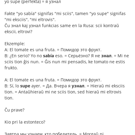
yo supe (perfekta) = я узнал
Fakte "yo sabía" signifas "mi sciis", tamen "yo supe" signifas
"mi eksciis", "mi eltrovis".
Ĉu знал kaj узнал funkcias same en la Rusa: scii kontraŭ
ekscii, eltrovi?
Ekzemple:
A: El tomate es una fruta. = Помидор это фрукт.
B: ¿En serio? Yo no
sabía
eso. = Серьёзно? Я не
знал
. = Mi ne
sciis tion ĝis nun. = Ĝis nun mi pensadis, ke tomato ne estis
frukto.
A: El tomate es una fruta. = Помидор это фрукт.
B: Sí, lo
supe
ayer. = Да. Вчера я
узнал
. = Hieraŭ mi eksciis
tion. = Antaŭhieraŭ mi ne sciis tion, sed hieraŭ mi eltrovis
tion.
Ĉu prave?
Kio pri la estonteco?
Завтра мы узнаем, кто победитель. = Morgaŭ ni