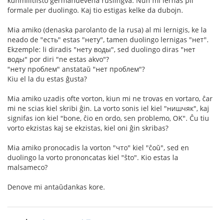
kunmilitiisto germandevena ruslingva. Nun mi lernas pli
formale per duolingo. Kaj tio estigas kelke da dubojn.
Mia amiko (denaska parolanto de la rusa) al mi lernigis, ke la
neado de "есть" estas "нету", tamen duolingo lernigas "нет".
Ekzemple: li diradis "нету воды", sed duolingo diras "нет
воды" por diri "ne estas akvo"?
"нету проблем" anstataŭ "нет проблем"?
Kiu el la du estas ĝusta?
Mia amiko uzadis ofte vorton, kiun mi ne trovas en vortaro, ĉar
mi ne scias kiel skribi ĝin. La vorto sonis iel kiel "нишчяк", kaj
signifas ion kiel "bone, ĉio en ordo, sen problemo, OK". Ĉu tiu
vorto ekzistas kaj se ekzistas, kiel oni ĝin skribas?
Mia amiko pronocadis la vorton "что" kiel "ĉoŭ", sed en
duolingo la vorto prononcatas kiel "ŝto". Kio estas la
malsameco?
Denove mi antaŭdankas kore.