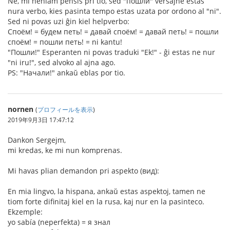
Ne, mi neniam pensis pri tio, sed "пошли" verŝajne estas
nura verbo, kies pasinta tempo estas uzata por ordono al "ni".
Sed ni povas uzi ĝin kiel helpverbo:
Споём! = будем петь! = давай споём! = давай петь! = пошли
споём! = пошли петь! = ni kantu!
"Пошли!" Esperanten ni povas traduki "Ek!" - ĝi estas ne nur
"ni iru!", sed alvoko al ajna ago.
PS: "Начали!" ankaŭ eblas por tio.
nornen
(
プロフィールを表示
)
2019年9月3日 17:47:12
Dankon Sergejm,
mi kredas, ke mi nun komprenas.
Mi havas plian demandon pri aspekto (вид):
En mia lingvo, la hispana, ankaŭ estas aspektoj, tamen ne
tiom forte difinitaj kiel en la rusa, kaj nur en la pasinteco.
Ekzemple:
yo sabía (neperfekta) = я знал