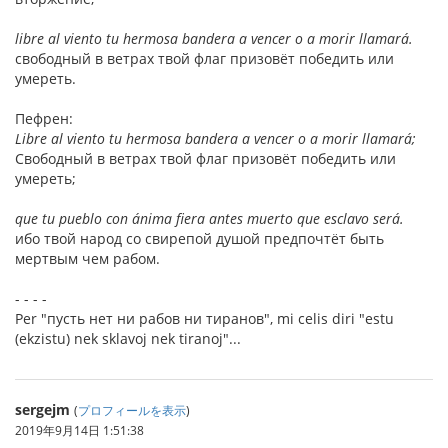
libre al viento tu hermosa bandera a vencer o a morir llamará.
свободный в ветрах твой флаг призовёт победить или
умереть.
Пефрен:
Libre al viento tu hermosa bandera a vencer o a morir llamará;
Свободный в ветрах твой флаг призовёт победить или
умереть;
que tu pueblo con ánima fiera antes muerto que esclavo será.
ибо твой народ со свирепой душой предпочтёт быть
мертвым чем рабом.
- - - -
Per "пусть нет ни рабов ни тиранов", mi celis diri "estu
(ekzistu) nek sklavoj nek tiranoj"...
sergejm
(
プロフィールを表示
)
2019年9月14日 1:51:38