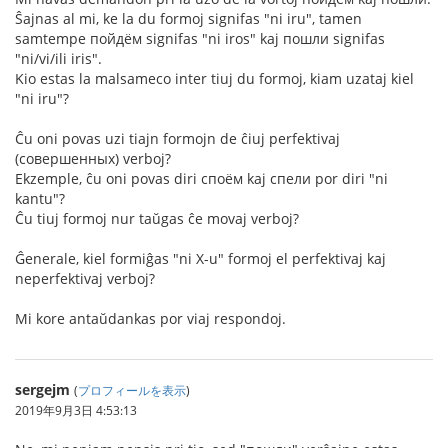
Ŝajnas al mi, ke la du formoj signifas "ni iru", tamen
samtempe пойдём signifas "ni iros" kaj пошли signifas
"ni/vi/ili iris".
Kio estas la malsameco inter tiuj du formoj, kiam uzataj kiel
"ni iru"?
Ĉu oni povas uzi tiajn formojn de ĉiuj perfektivaj
(совершенных) verboj?
Ekzemple, ĉu oni povas diri споём kaj спели por diri "ni
kantu"?
Ĉu tiuj formoj nur taŭgas ĉe movaj verboj?
Ĝenerale, kiel formiĝas "ni X-u" formoj el perfektivaj kaj
neperfektivaj verboj?
Mi kore antaŭdankas por viaj respondoj.
sergejm
(
プロフィールを表示
)
2019年9月3日 4:53:13