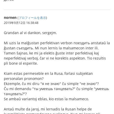
nornen
(
プロフィールを表示
)
2019年9月12日 16:38:48
Grandan al vi dankon, sergejm.
Mi uzis la malĝustan perfektivan verbon поездить anstataŭ la
ĝustan съездить. Mi nun lernis la malsamecon inter ili.
Tamen ŝajnas, ke mi ja elektis ĝuste inter perfektivaj kaj
neperfektivaj verboj, ĉar vi ne korektis aspekton. Tio rezultis
pli bone ol esperite.
Kiam estas permeseble en la Rusa, forlasi subjektan
personalan pronomon?
Ekzemple, ĉu mi diru "я не знаю" ĉu simple "не знаю"?
Ĉu mi demandu "ты умеешь танцевать?" ĉu simple "умеешь
танцевать?"?
Se ambaŭ variantoj eblas, kio estas la malsameco.
Antaŭ multe da jaroj, mi lernadis la Rusan helpe de