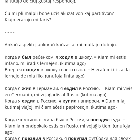
la tutaĵo de ĉiuj ĝustaj respondoj).
Ĉu mi pli malpli bone uzis akuzativon kaj partitivon?
Kiajn erarojn mi faris?
- - - -
Ankaŭ aspektoj ankoraŭ kaŭzas al mi multajn dubojn.
Когда я
был
ребёнком, я
ходил
в школу. = Kiam mi estis
infano, mi iradis lernejen. (kutima ago)
Вчера я
сходил
в школу своего сына. = Hieraŭ mi iris al la
lernejo de mia filo. (unufoja finita ago)
Когда я
жил
в Германии, я
ездил
в Россию. = Kiam mi vivis
en Germanio, mi vojaĝadis al Rusio. (kutima ago)
Когда я
ездил
в Россию, я
купил
папироси. = Dum miaj
kutimaj viaĵoj, mi ĉiam aĉetis papirosojn. (kutima ago)
Когда чемпионат мира был в России, я
поездил
туда. =
Kiam la mondpokalo estis en Rusio, mi vojaĝis tien. (unufoja
ago)
Когда я
поездил
в Россию, я
покупал
футболки для своих