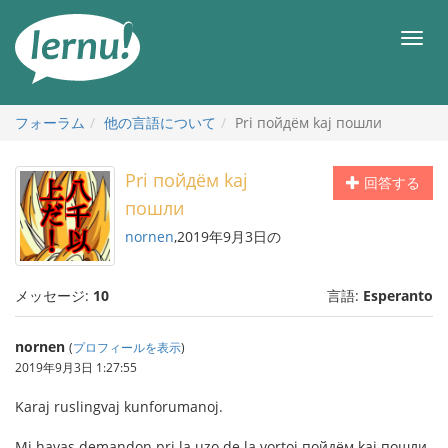
目
次
メ
へ
ニ
ュ
ー
フォーラム
他の言語について
Pri пойдём kaj пошли
Pri пойдём kaj
回答する
пошли
nornen
,2019年9月3日の
メッセージ:
10
言語:
Esperanto
nornen
(
プロフィールを表示
)
2019年9月3日 1:27:55
Karaj ruslingvaj kunforumanoj.
Mi havas demandon pri la uzo de la vortoj пойдём kaj пошли.