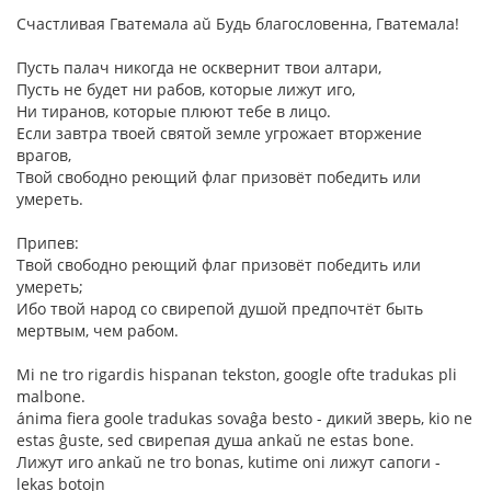
Счастливая Гватемала aŭ Будь благословенна, Гватемала!
Пусть палач никогда не осквернит твои алтари,
Пусть не будет ни рабов, которые лижут иго,
Ни тиранов, которые плюют тебе в лицо.
Если завтра твоей святой земле угрожает вторжение
врагов,
Твой свободно реющий флаг призовёт победить или
умереть.
Припев:
Твой свободно реющий флаг призовёт победить или
умереть;
Ибо твой народ со свирепой душой предпочтёт быть
мертвым, чем рабом.
Mi ne tro rigardis hispanan tekston, google ofte tradukas pli
malbone.
ánima fiera goole tradukas sovaĝa besto - дикий зверь, kio ne
estas ĝuste, sed свирепая душа ankaŭ ne estas bone.
Лижут иго ankaŭ ne tro bonas, kutime oni лижут сапоги -
lekas botojn