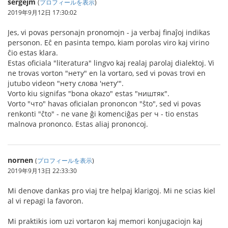
sergejm
(
プロフィールを表示
)
2019年9月12日 17:30:02
Jes, vi povas personajn pronomojn - ja verbaj finaĵoj indikas
personon. Eĉ en pasinta tempo, kiam porolas viro kaj virino
ĉio estas klara.
Estas oficiala "literatura" lingvo kaj realaj parolaj dialektoj. Vi
ne trovas vorton "нету" en la vortaro, sed vi povas trovi en
jutubo videon "нету слова 'нету'".
Vorto kiu signifas "bona okazo" estas "ништяк".
Vorto "что" havas oficialan prononcon "ŝto", sed vi povas
renkonti "ĉto" - ne vane ĝi komenciĝas per ч - tio enstas
malnova prononco. Estas aliaj prononcoj.
nornen
(
プロフィールを表示
)
2019年9月13日 22:33:30
Mi denove dankas pro viaj tre helpaj klarigoj. Mi ne scias kiel
al vi repagi la favoron.
Mi praktikis iom uzi vortaron kaj memori konjugaciojn kaj