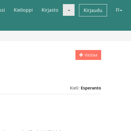
ssi
Kielioppi
Kirjasto
FI
Kirjaudu
Vastaa
Kieli:
Esperanto