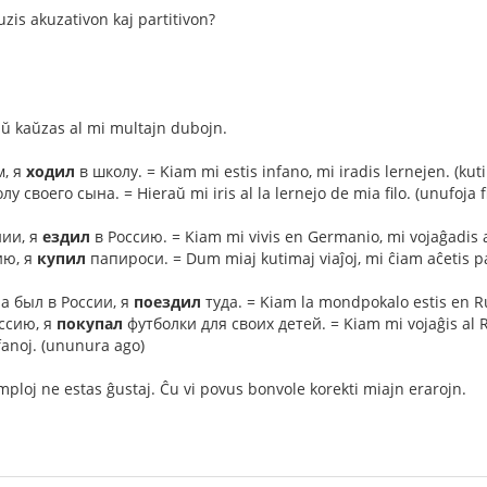
uzis akuzativon kaj partitivon?
ŭ kaŭzas al mi multajn dubojn.
, я
ходил
в школу. = Kiam mi estis infano, mi iradis lernejen. (kut
у своего сына. = Hieraŭ mi iris al la lernejo de mia filo. (unufoja f
ии, я
ездил
в Россию. = Kiam mi vivis en Germanio, mi vojaĝadis a
ию, я
купил
папироси. = Dum miaj kutimaj viaĵoj, mi ĉiam aĉetis pa
а был в России, я
поездил
туда. = Kiam la mondpokalo estis en Rus
ссию, я
покупал
футболки для своих детей. = Kiam mi vojaĝis al Ru
fanoj. (ununura ago)
mploj ne estas ĝustaj. Ĉu vi povus bonvole korekti miajn erarojn.