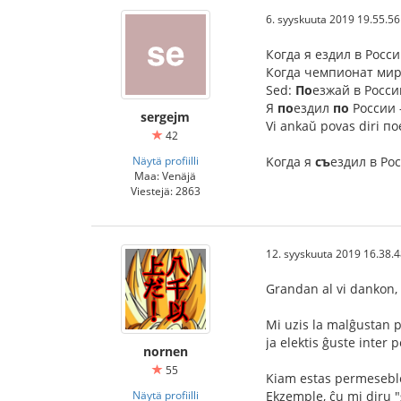
6. syyskuuta 2019 19.55.56
Когда я ездил в Росс
Когда чемпионат мир
Sed:
По
езжай в Росс
Я
по
ездил
по
России -
sergejm
Vi ankaŭ povas diri по
42
Näytä profiilli
Kогда я
съ
ездил в Ро
Maa: Venäjä
Viestejä: 2863
12. syyskuuta 2019 16.38.
Grandan al vi dankon,
Mi uzis la malĝustan 
ja elektis ĝuste inter p
nornen
55
Kiam estas permeseble
Näytä profiilli
Ekzemple, ĉu mi diru 