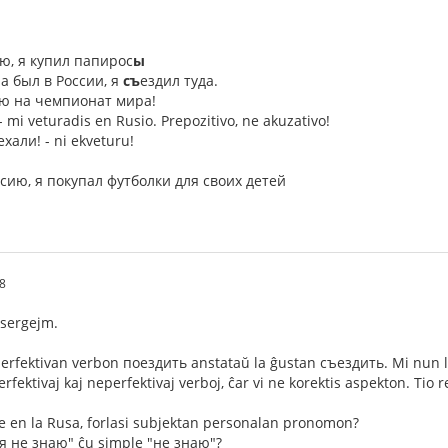
ию, я купил папирос
ы
а был в России, я
съ
ездил туда.
ию на чемпионат мира!
 mi veturadis en Rusio. Prepozitivo, ne akuzativo!
ехали! - ni ekveturu!
ссию, я покупал футболки для своих детей
48
 sergejm.
perfektivan verbon поездить anstataŭ la ĝustan съездить. Mi nun le
erfektivaj kaj neperfektivaj verboj, ĉar vi ne korektis aspekton. Tio r
 en la Rusa, forlasi subjektan personalan pronomon?
"я не знаю" ĉu simple "не знаю"?