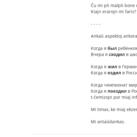
Ĉu mi pli malpli bone 
Kiajn erarojn mi faris?
- - - -
Ankaŭ aspektoj ankora
Когда я
был
ребёнком
Вчера я
сходил
в школ
Когда я
жил
в Герман
Когда я
ездил
в Росс
Когда чемпионат мир
Когда я
поездил
в Ро
t-ĉemizojn por miaj in
Mi timas, ke miaj ekze
Mi antaŭdankas.