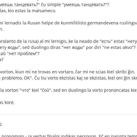
меешь танцевать?" ĉu simple "умеешь танцевать?"?
as, kio estas la malsameco.
mi lernadis la Rusan helpe de kunmilitiisto germandevena ruslingva
n.
olanto de la rusa) al mi lernigis, ke la neado de "есть" estas "нет
нету воды", sed duolingo diras "нет воды" por diri "ne estas akvo"?
taŭ "нет проблем"?
a?
orton, kiun mi ne trovas en vortaro, ĉar mi ne scias kiel skribi ĝin. L
 problemo, OK". Ĉu tiu vorto ekzistas kaj se ekzistas, kiel oni ĝin sk
a vorton "что" kiel "ĉoŭ", sed en duolingo la vorto prononcatas kie
s kore.
02
 pronomojn - ja verbaj finaĵoj indikas personon. Eĉ en pasinta tempo