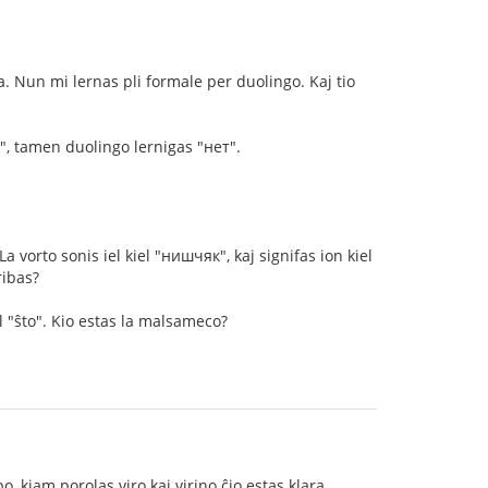
. Nun mi lernas pli formale per duolingo. Kaj tio
у", tamen duolingo lernigas "нет".
a vorto sonis iel kiel "нишчяк", kaj signifas ion kiel
ribas?
l "ŝto". Kio estas la malsameco?
, kiam porolas viro kaj virino ĉio estas klara.