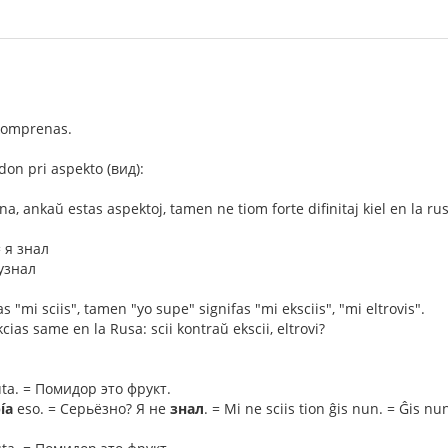
 komprenas.
on pri aspekto (вид):
na, ankaŭ estas aspektoj, tamen ne tiom forte difinitaj kiel en la rus
= я знал
 узнал
as "mi sciis", tamen "yo supe" signifas "mi eksciis", "mi eltrovis".
ias same en la Rusa: scii kontraŭ ekscii, eltrovi?
uta. = Помидор это фрукт.
ía
eso. = Серьёзно? Я не
знал
. = Mi ne sciis tion ĝis nun. = Ĝis n