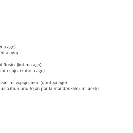
ima ago)
inita ago)
l Rusio. (kutima ago)
pirosojn. (kutima ago)
io, mi vojaĝis tien. (unufoja ago)
sio (tiun unu fojon por la mondpokalo), mi aĉetis