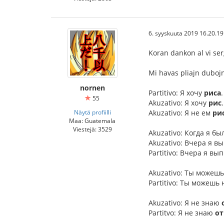
6. syyskuuta 2019 16.20.19
Koran dankon al vi ser
Mi havas pliajn dubojn,
nornen
Partitivo: Я хочу
риса
55
Akuzativo: Я хочу
рис
Näytä profiilli
Akuzativo: Я не ем
ри
Maa: Guatemala
Viestejä: 3529
Akuzativo: Когда я б
Akuzativo: Вчера я в
Partitivo: Вчера я вы
Akuzativo: Ты можеш
Partitivo: Ты можешь
Akuzativo: Я не знаю
Partitvo: Я не знаю
от