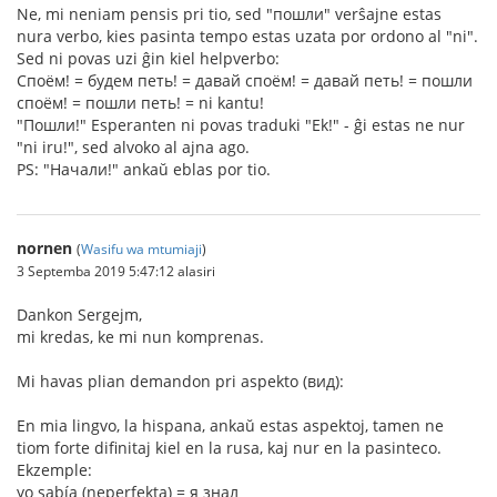
Ne, mi neniam pensis pri tio, sed "пошли" verŝajne estas
nura verbo, kies pasinta tempo estas uzata por ordono al "ni".
Sed ni povas uzi ĝin kiel helpverbo:
Споём! = будем петь! = давай споём! = давай петь! = пошли
споём! = пошли петь! = ni kantu!
"Пошли!" Esperanten ni povas traduki "Ek!" - ĝi estas ne nur
"ni iru!", sed alvoko al ajna ago.
PS: "Начали!" ankaŭ eblas por tio.
nornen
(
Wasifu wa mtumiaji
)
3 Septemba 2019 5:47:12 alasiri
Dankon Sergejm,
mi kredas, ke mi nun komprenas.
Mi havas plian demandon pri aspekto (вид):
En mia lingvo, la hispana, ankaŭ estas aspektoj, tamen ne
tiom forte difinitaj kiel en la rusa, kaj nur en la pasinteco.
Ekzemple:
yo sabía (neperfekta) = я знал