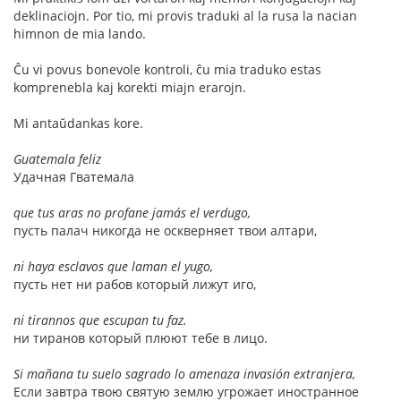
deklinaciojn. Por tio, mi provis traduki al la rusa la nacian
himnon de mia lando.
Ĉu vi povus bonevole kontroli, ĉu mia traduko estas
komprenebla kaj korekti miajn erarojn.
Mi antaŭdankas kore.
Guatemala feliz
Удачная Гватемала
que tus aras no profane jamás el verdugo,
пусть палач никогда не оскверняет твои алтари,
ni haya esclavos que laman el yugo,
пусть нет ни рабов который лижут иго,
ni tirannos que escupan tu faz.
ни тиранов который плюют тебе в лицо.
Si mañana tu suelo sagrado lo amenaza invasión extranjera,
Если завтра твою святую землю угрожает иностранное