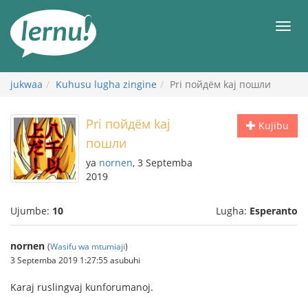
Kwa
maudhui
orod
jukwaa
Kuhusu lugha zingine
Pri пойдём kaj пошли
Pri пойдём kaj
Kujibu
пошли
ya
nornen
, 3 Septemba
2019
Ujumbe:
10
Lugha:
Esperanto
nornen
(
Wasifu wa mtumiaji
)
3 Septemba 2019 1:27:55 asubuhi
Karaj ruslingvaj kunforumanoj.