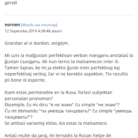
детей
nornen
(
Wasifu wa mtumiaji
)
12 Septemba 2019 4:38:48 alasiri
Grandan al vi dankon, sergejm.
Mi uzis la malĝustan perfektivan verbon поездить anstataŭ la
ĝustan съездить. Mi nun lernis la malsamecon inter ili.
Tamen ŝajnas, ke mi ja elektis ĝuste inter perfektivaj kaj
neperfektivaj verboj, ĉar vi ne korektis aspekton. Tio rezultis
pli bone ol esperite.
Kiam estas permeseble en la Rusa, forlasi subjektan
personalan pronomon?
Ekzemple, ĉu mi diru "я не знаю" ĉu simple "не знаю"?
Ĉu mi demandu "ты умеешь танцевать?" ĉu simple "умеешь
танцевать?"?
Se ambaŭ variantoj eblas, kio estas la malsameco.
Antaŭ multe da jaroj, mi lernadis la Rusan helpe de