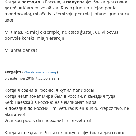
Когда я
поездил
в Россию, я
покупал
футболки для своих
детей. = Kiam mi vojaĝis al Rusio (tiun unu fojon por la
mondpokalo), mi aĉetis t-ĉemizojn por miaj infanoj. (ununura
ago)
Mi timas, ke miaj ekzemploj ne estas ĝustaj. Ĉu vi povus
bonvole korekti miajn erarojn.
Mi antaŭdankas.
sergejm
(
Wasifu wa mtumiaji
)
6 Septemba 2019 7:55:56 alasiri
Когда я ездил в Россию, я купил папирос
ы
Когда чемпионат мира был в России, я
съ
ездил туда.
Sed:
По
езжай в Россию на чемпионат мира!
Я
по
ездил
по
России - mi veturadis en Rusio. Prepozitivo, ne
akuzativo!
Vi ankaŭ povas diri поехали! - ni ekveturu!
Kогда я
съ
ездил в Россию, я покупал футболки для своих