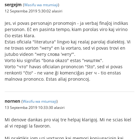
sergejm
(
Wasifu wa mtumiaji
)
12 Septemba 2019 5:30:02 alasiri
Jes, vi povas personajn pronomojn - ja verbaj finaĵoj indikas
personon. Eĉ en pasinta tempo, kiam porolas viro kaj virino
ĉio estas klara.
Estas oficiala "literatura" lingvo kaj realaj parolaj dialektoj. Vi
ne trovas vorton "нету" en la vortaro, sed vi povas trovi en
jutubo videon "нету слова 'нету'".
Vorto kiu signifas "bona okazo" estas "ништяк".
Vorto "что" havas oficialan prononcon "ŝto", sed vi povas
renkonti "ĉto" - ne vane ĝi komenciĝas per ч - tio enstas
malnova prononco. Estas aliaj prononcoj.
nornen
(
Wasifu wa mtumiaji
)
13 Septemba 2019 10:33:30 alasiri
Mi denove dankas pro viaj tre helpaj klarigoj. Mi ne scias kiel
al vi repagi la favoron.
Mi praktikis iom uzi vortaron kaj memori konjugaciojn kaj