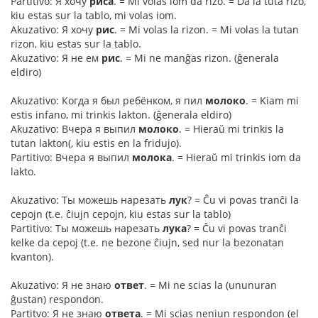
Partitivo: Я хочу
риса
. = Mi volas iom da rizo. = Da la tuta rizo,
kiu estas sur la tablo, mi volas iom.
Akuzativo: Я хочу
рис
. = Mi volas la rizon. = Mi volas la tutan
rizon, kiu estas sur la tablo.
Akuzativo: Я не ем
рис
. = Mi ne manĝas rizon. (ĝenerala
eldiro)
Akuzativo: Когда я был ребёнком, я пил
молоко
. = Kiam mi
estis infano, mi trinkis lakton. (ĝenerala eldiro)
Akuzativo: Вчера я выпил
молоко
. = Hieraŭ mi trinkis la
tutan lakton(, kiu estis en la fridujo).
Partitivo: Вчера я выпил
молока
. = Hieraŭ mi trinkis iom da
lakto.
Akuzativo: Ты можешь нарезать
лук
? = Ĉu vi povas tranĉi la
cepojn (t.e. ĉiujn cepojn, kiu estas sur la tablo)
Partitivo: Ты можешь нарезать
лука
? = Ĉu vi povas tranĉi
kelke da cepoj (t.e. ne bezone ĉiujn, sed nur la bezonatan
kvanton).
Akuzativo: Я не знаю
ответ
. = Mi ne scias la (ununuran
ĝustan) respondon.
Partitvo: Я не знаю
ответа
. = Mi scias neniun respondon (el