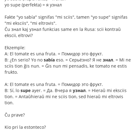
yo supe (perfekta) = я узнал
Fakte "yo sabía" signifas "mi sciis", tamen "yo supe" signifas
"mi eksciis", "mi eltrovis".
Ĉu знал kaj узнал funkcias same en la Rusa: scii kontraŭ
ekscii, eltrovi?
Ekzemple:
A: El tomate es una fruta. = Помидор это фрукт.
B: ¿En serio? Yo no
sabía
eso. = Серьёзно? Я не
знал
. = Mi ne
sciis tion ĝis nun. = Ĝis nun mi pensadis, ke tomato ne estis
frukto.
A: El tomate es una fruta. = Помидор это фрукт.
B: Sí, lo
supe
ayer. = Да. Вчера я
узнал
. = Hieraŭ mi eksciis
tion. = Antaŭhieraŭ mi ne sciis tion, sed hieraŭ mi eltrovis
tion.
Ĉu prave?
Kio pri la estonteco?