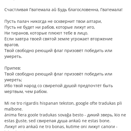
Счастливая Гватемала aŭ Будь благословенна, Гватемала!
Пусть палач никогда не осквернит твои алтари,
Пусть не будет ни рабов, которые лижут иго,
Ни тиранов, которые плюют тебе в лицо.
Если завтра твоей святой земле угрожает вторжение
врагов,
Твой свободно реющий флаг призовёт победить или
умереть.
Припев:
Твой свободно реющий флаг призовёт победить или
умереть;
Ибо твой народ со свирепой душой предпочтёт быть
мертвым, чем рабом.
Mi ne tro rigardis hispanan tekston, google ofte tradukas pli
malbone.
ánima fiera goole tradukas sovaĝa besto - дикий зверь, kio ne
estas ĝuste, sed свирепая душа ankaŭ ne estas bone.
Лижут иго ankaŭ ne tro bonas, kutime oni лижут сапоги -