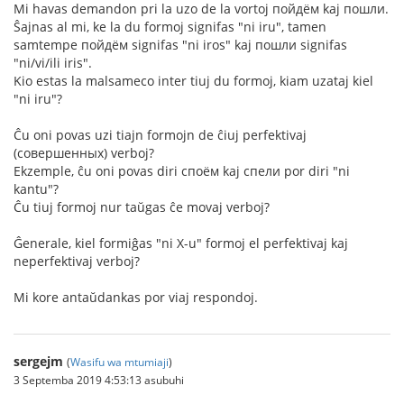
Mi havas demandon pri la uzo de la vortoj пойдём kaj пошли.
Ŝajnas al mi, ke la du formoj signifas "ni iru", tamen
samtempe пойдём signifas "ni iros" kaj пошли signifas
"ni/vi/ili iris".
Kio estas la malsameco inter tiuj du formoj, kiam uzataj kiel
"ni iru"?
Ĉu oni povas uzi tiajn formojn de ĉiuj perfektivaj
(совершенных) verboj?
Ekzemple, ĉu oni povas diri споём kaj спели por diri "ni
kantu"?
Ĉu tiuj formoj nur taŭgas ĉe movaj verboj?
Ĝenerale, kiel formiĝas "ni X-u" formoj el perfektivaj kaj
neperfektivaj verboj?
Mi kore antaŭdankas por viaj respondoj.
sergejm
(
Wasifu wa mtumiaji
)
3 Septemba 2019 4:53:13 asubuhi