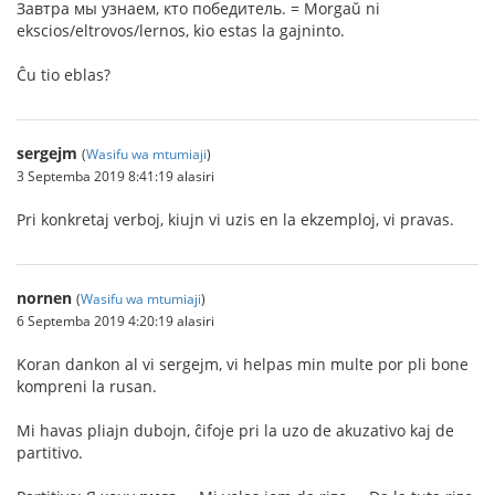
Завтра мы узнаем, кто победитель. = Morgaŭ ni
ekscios/eltrovos/lernos, kio estas la gajninto.
Ĉu tio eblas?
sergejm
(
Wasifu wa mtumiaji
)
3 Septemba 2019 8:41:19 alasiri
Pri konkretaj verboj, kiujn vi uzis en la ekzemploj, vi pravas.
nornen
(
Wasifu wa mtumiaji
)
6 Septemba 2019 4:20:19 alasiri
Koran dankon al vi sergejm, vi helpas min multe por pli bone
kompreni la rusan.
Mi havas pliajn dubojn, ĉifoje pri la uzo de akuzativo kaj de
partitivo.