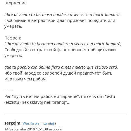
вторжение,
libre al viento tu hermosa bandera a vencer o a morir llamará.
свободный в ветрах твой флаг призовёт победить или
умереть.
Пефрен:
Libre al viento tu hermosa bandera a vencer o a morir llamará;
Свободный в ветрах твой флаг призовёт победить или
умереть;
que tu pueblo con ánima fiera antes muerto que esclavo será.
ибо твой народ со свирепой душой предпочтёт быть
мертвым чем рабом.
- - - -
Per "пусть нет ни рабов ни тиранов", mi celis diri "estu
(ekzistu) nek sklavoj nek tiranoj"...
sergejm
(
Wasifu wa mtumiaji
)
14 Septemba 2019 1:51:38 asubuhi