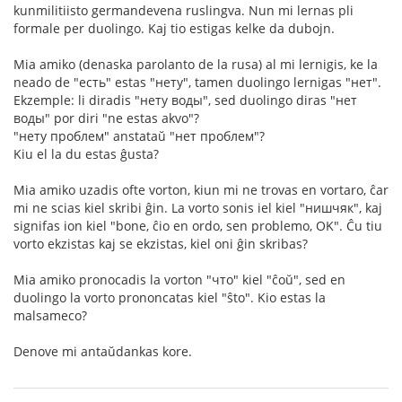
kunmilitiisto germandevena ruslingva. Nun mi lernas pli
formale per duolingo. Kaj tio estigas kelke da dubojn.
Mia amiko (denaska parolanto de la rusa) al mi lernigis, ke la
neado de "есть" estas "нету", tamen duolingo lernigas "нет".
Ekzemple: li diradis "нету воды", sed duolingo diras "нет
воды" por diri "ne estas akvo"?
"нету проблем" anstataŭ "нет проблем"?
Kiu el la du estas ĝusta?
Mia amiko uzadis ofte vorton, kiun mi ne trovas en vortaro, ĉar
mi ne scias kiel skribi ĝin. La vorto sonis iel kiel "нишчяк", kaj
signifas ion kiel "bone, ĉio en ordo, sen problemo, OK". Ĉu tiu
vorto ekzistas kaj se ekzistas, kiel oni ĝin skribas?
Mia amiko pronocadis la vorton "что" kiel "ĉoŭ", sed en
duolingo la vorto prononcatas kiel "ŝto". Kio estas la
malsameco?
Denove mi antaŭdankas kore.