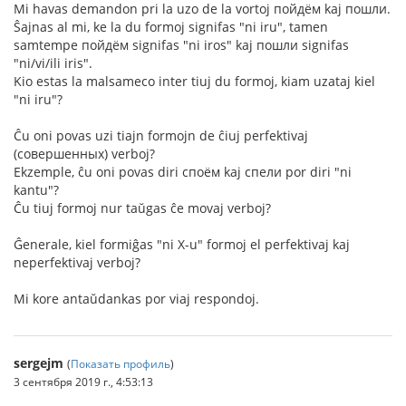
Mi havas demandon pri la uzo de la vortoj пойдём kaj пошли.
Ŝajnas al mi, ke la du formoj signifas "ni iru", tamen
samtempe пойдём signifas "ni iros" kaj пошли signifas
"ni/vi/ili iris".
Kio estas la malsameco inter tiuj du formoj, kiam uzataj kiel
"ni iru"?
Ĉu oni povas uzi tiajn formojn de ĉiuj perfektivaj
(совершенных) verboj?
Ekzemple, ĉu oni povas diri споём kaj спели por diri "ni
kantu"?
Ĉu tiuj formoj nur taŭgas ĉe movaj verboj?
Ĝenerale, kiel formiĝas "ni X-u" formoj el perfektivaj kaj
neperfektivaj verboj?
Mi kore antaŭdankas por viaj respondoj.
sergejm
(
Показать профиль
)
3 сентября 2019 г., 4:53:13