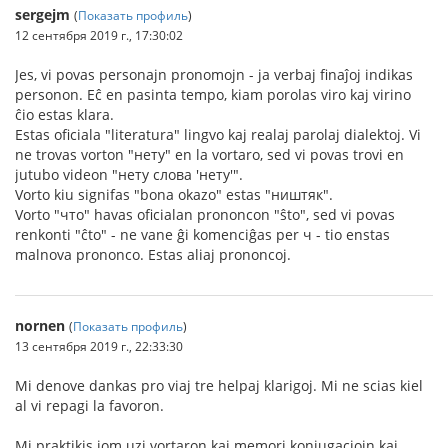
sergejm
(
Показать профиль
)
12 сентября 2019 г., 17:30:02
Jes, vi povas personajn pronomojn - ja verbaj finaĵoj indikas
personon. Eĉ en pasinta tempo, kiam porolas viro kaj virino
ĉio estas klara.
Estas oficiala "literatura" lingvo kaj realaj parolaj dialektoj. Vi
ne trovas vorton "нету" en la vortaro, sed vi povas trovi en
jutubo videon "нету слова 'нету'".
Vorto kiu signifas "bona okazo" estas "ништяк".
Vorto "что" havas oficialan prononcon "ŝto", sed vi povas
renkonti "ĉto" - ne vane ĝi komenciĝas per ч - tio enstas
malnova prononco. Estas aliaj prononcoj.
nornen
(
Показать профиль
)
13 сентября 2019 г., 22:33:30
Mi denove dankas pro viaj tre helpaj klarigoj. Mi ne scias kiel
al vi repagi la favoron.
Mi praktikis iom uzi vortaron kaj memori konjugaciojn kaj