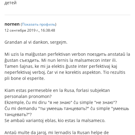
детей
nornen
(
Показать профиль
)
12 сентября 2019 г., 16:38:48
Grandan al vi dankon, sergejm.
Mi uzis la malĝustan perfektivan verbon поездить anstataŭ la
ĝustan съездить. Mi nun lernis la malsamecon inter ili.
Tamen ŝajnas, ke mi ja elektis ĝuste inter perfektivaj kaj
neperfektivaj verboj, ĉar vi ne korektis aspekton. Tio rezultis
pli bone ol esperite.
Kiam estas permeseble en la Rusa, forlasi subjektan
personalan pronomon?
Ekzemple, ĉu mi diru "я не знаю" ĉu simple "не знаю"?
Ĉu mi demandu "ты умеешь танцевать?" ĉu simple "умеешь
танцевать?"?
Se ambaŭ variantoj eblas, kio estas la malsameco.
Antaŭ multe da jaroj, mi lernadis la Rusan helpe de