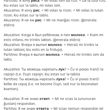
Partitivo: Я хочу
риса
. = Mi volas iom da rizo. = Da la tuta rizo,
kiu estas sur la tablo, mi volas iom.
Akuzativo: Я хочу
рис
. = Mi volas la rizon. = Mi volas la tutan
rizon, kiu estas sur la tablo.
Akuzativo: Я не ем
рис
. = Mi ne manĝas rizon. (ĝenerala
eldiro)
Akuzativo: Когда я был ребёнком, я пил
молоко
. = Kiam mi
estis infano, mi trinkis lakton. (ĝenerala eldiro)
Akuzativo: Вчера я выпил
молоко
. = Hieraŭ mi trinkis la
tutan lakton(, kiu estis en la fridujo).
Partitivo: Вчера я выпил
молока
. = Hieraŭ mi trinkis iom da
lakto.
Akuzativo: Ты можешь нарезать
лук
? = Ĉu vi povas tranĉi la
cepojn (t.e. ĉiujn cepojn, kiu estas sur la tablo)
Partitivo: Ты можешь нарезать
лука
? = Ĉu vi povas tranĉi
kelke da cepoj (t.e. ne bezone ĉiujn, sed nur la bezonatan
kvanton).
Akuzativo: Я не знаю
ответ
. = Mi ne scias la (ununuran
ĝustan) respondon.
Partitvo: Я не знаю
ответа
. = Mi scias neniun respondon (el