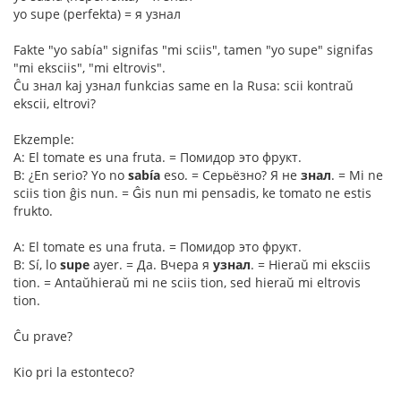
yo supe (perfekta) = я узнал
Fakte "yo sabía" signifas "mi sciis", tamen "yo supe" signifas
"mi eksciis", "mi eltrovis".
Ĉu знал kaj узнал funkcias same en la Rusa: scii kontraŭ
ekscii, eltrovi?
Ekzemple:
A: El tomate es una fruta. = Помидор это фрукт.
B: ¿En serio? Yo no
sabía
eso. = Серьёзно? Я не
знал
. = Mi ne
sciis tion ĝis nun. = Ĝis nun mi pensadis, ke tomato ne estis
frukto.
A: El tomate es una fruta. = Помидор это фрукт.
B: Sí, lo
supe
ayer. = Да. Вчера я
узнал
. = Hieraŭ mi eksciis
tion. = Antaŭhieraŭ mi ne sciis tion, sed hieraŭ mi eltrovis
tion.
Ĉu prave?
Kio pri la estonteco?