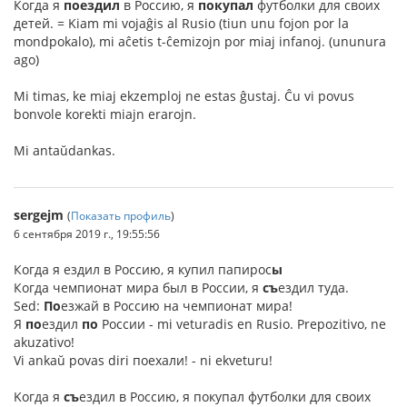
Когда я
поездил
в Россию, я
покупал
футболки для своих
детей. = Kiam mi vojaĝis al Rusio (tiun unu fojon por la
mondpokalo), mi aĉetis t-ĉemizojn por miaj infanoj. (ununura
ago)
Mi timas, ke miaj ekzemploj ne estas ĝustaj. Ĉu vi povus
bonvole korekti miajn erarojn.
Mi antaŭdankas.
sergejm
(
Показать профиль
)
6 сентября 2019 г., 19:55:56
Когда я ездил в Россию, я купил папирос
ы
Когда чемпионат мира был в России, я
съ
ездил туда.
Sed:
По
езжай в Россию на чемпионат мира!
Я
по
ездил
по
России - mi veturadis en Rusio. Prepozitivo, ne
akuzativo!
Vi ankaŭ povas diri поехали! - ni ekveturu!
Kогда я
съ
ездил в Россию, я покупал футболки для своих