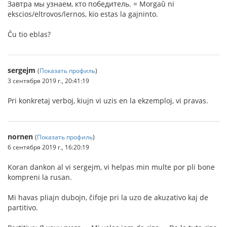
Завтра мы узнаем, кто победитель. = Morgaŭ ni
ekscios/eltrovos/lernos, kio estas la gajninto.
Ĉu tio eblas?
sergejm
(
Показать профиль
)
3 сентября 2019 г., 20:41:19
Pri konkretaj verboj, kiujn vi uzis en la ekzemploj, vi pravas.
nornen
(
Показать профиль
)
6 сентября 2019 г., 16:20:19
Koran dankon al vi sergejm, vi helpas min multe por pli bone
kompreni la rusan.
Mi havas pliajn dubojn, ĉifoje pri la uzo de akuzativo kaj de
partitivo.