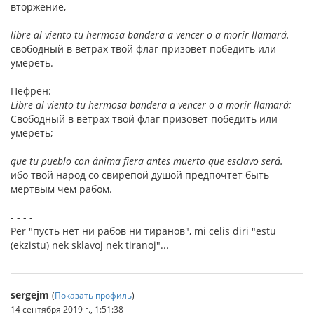
вторжение,
libre al viento tu hermosa bandera a vencer o a morir llamará.
свободный в ветрах твой флаг призовёт победить или
умереть.
Пефрен:
Libre al viento tu hermosa bandera a vencer o a morir llamará;
Свободный в ветрах твой флаг призовёт победить или
умереть;
que tu pueblo con ánima fiera antes muerto que esclavo será.
ибо твой народ со свирепой душой предпочтёт быть
мертвым чем рабом.
- - - -
Per "пусть нет ни рабов ни тиранов", mi celis diri "estu
(ekzistu) nek sklavoj nek tiranoj"...
sergejm
(
Показать профиль
)
14 сентября 2019 г., 1:51:38