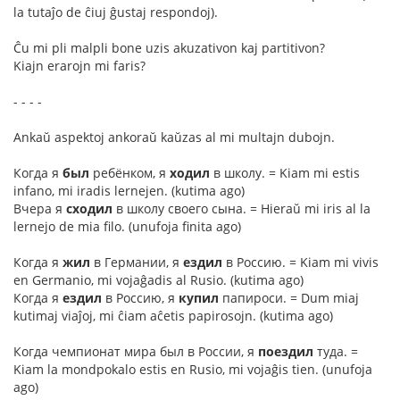
la tutaĵo de ĉiuj ĝustaj respondoj).
Ĉu mi pli malpli bone uzis akuzativon kaj partitivon?
Kiajn erarojn mi faris?
- - - -
Ankaŭ aspektoj ankoraŭ kaŭzas al mi multajn dubojn.
Когда я
был
ребёнком, я
ходил
в школу. = Kiam mi estis
infano, mi iradis lernejen. (kutima ago)
Вчера я
сходил
в школу своего сына. = Hieraŭ mi iris al la
lernejo de mia filo. (unufoja finita ago)
Когда я
жил
в Германии, я
ездил
в Россию. = Kiam mi vivis
en Germanio, mi vojaĝadis al Rusio. (kutima ago)
Когда я
ездил
в Россию, я
купил
папироси. = Dum miaj
kutimaj viaĵoj, mi ĉiam aĉetis papirosojn. (kutima ago)
Когда чемпионат мира был в России, я
поездил
туда. =
Kiam la mondpokalo estis en Rusio, mi vojaĝis tien. (unufoja
ago)