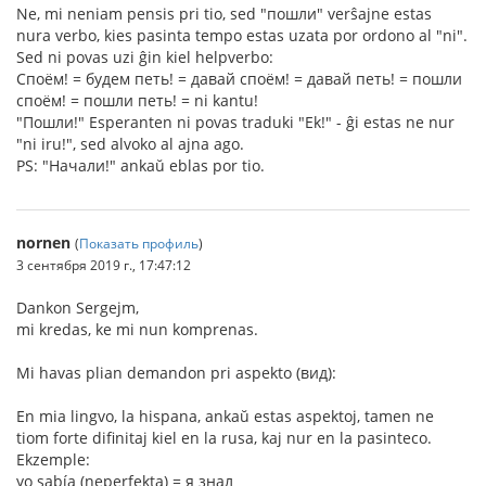
Ne, mi neniam pensis pri tio, sed "пошли" verŝajne estas
nura verbo, kies pasinta tempo estas uzata por ordono al "ni".
Sed ni povas uzi ĝin kiel helpverbo:
Споём! = будем петь! = давай споём! = давай петь! = пошли
споём! = пошли петь! = ni kantu!
"Пошли!" Esperanten ni povas traduki "Ek!" - ĝi estas ne nur
"ni iru!", sed alvoko al ajna ago.
PS: "Начали!" ankaŭ eblas por tio.
nornen
(
Показать профиль
)
3 сентября 2019 г., 17:47:12
Dankon Sergejm,
mi kredas, ke mi nun komprenas.
Mi havas plian demandon pri aspekto (вид):
En mia lingvo, la hispana, ankaŭ estas aspektoj, tamen ne
tiom forte difinitaj kiel en la rusa, kaj nur en la pasinteco.
Ekzemple:
yo sabía (neperfekta) = я знал