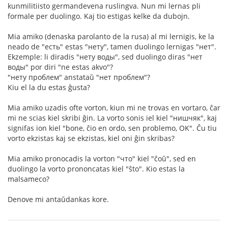
kunmilitiisto germandevena ruslingva. Nun mi lernas pli
formale per duolingo. Kaj tio estigas kelke da dubojn.
Mia amiko (denaska parolanto de la rusa) al mi lernigis, ke la
neado de "есть" estas "нету", tamen duolingo lernigas "нет".
Ekzemple: li diradis "нету воды", sed duolingo diras "нет
воды" por diri "ne estas akvo"?
"нету проблем" anstataŭ "нет проблем"?
Kiu el la du estas ĝusta?
Mia amiko uzadis ofte vorton, kiun mi ne trovas en vortaro, ĉar
mi ne scias kiel skribi ĝin. La vorto sonis iel kiel "нишчяк", kaj
signifas ion kiel "bone, ĉio en ordo, sen problemo, OK". Ĉu tiu
vorto ekzistas kaj se ekzistas, kiel oni ĝin skribas?
Mia amiko pronocadis la vorton "что" kiel "ĉoŭ", sed en
duolingo la vorto prononcatas kiel "ŝto". Kio estas la
malsameco?
Denove mi antaŭdankas kore.