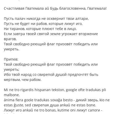
Счастливая Гватемала aŭ Будь благословенна, Гватемала!
Пусть палач никогда не осквернит твои алтари,
Пусть не будет ни рабов, которые лижут иго,
Ни тиранов, которые плюют тебе в лицо.
Если завтра твоей святой земле угрожает вторжение
врагов,
Твой свободно реющий флаг призовёт победить или
умереть.
Припев:
Твой свободно реющий флаг призовёт победить или
умереть;
Ибо твой народ со свирепой душой предпочтёт быть
мертвым, чем рабом.
Mi ne tro rigardis hispanan tekston, google ofte tradukas pli
malbone.
ánima fiera goole tradukas sovaĝa besto - дикий зверь, kio ne
estas ĝuste, sed свирепая душа ankaŭ ne estas bone.
Лижут иго ankaŭ ne tro bonas, kutime oni лижут сапоги -