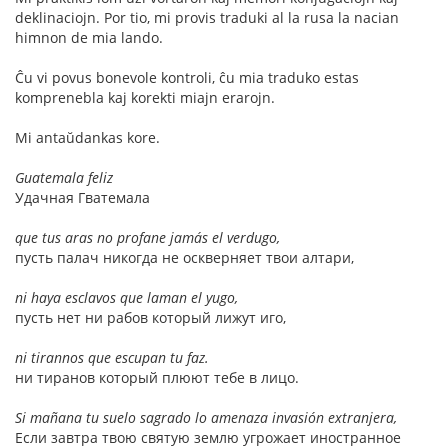
deklinaciojn. Por tio, mi provis traduki al la rusa la nacian
himnon de mia lando.
Ĉu vi povus bonevole kontroli, ĉu mia traduko estas
komprenebla kaj korekti miajn erarojn.
Mi antaŭdankas kore.
Guatemala feliz
Удачная Гватемала
que tus aras no profane jamás el verdugo,
пусть палач никогда не оскверняет твои алтари,
ni haya esclavos que laman el yugo,
пусть нет ни рабов который лижут иго,
ni tirannos que escupan tu faz.
ни тиранов который плюют тебе в лицо.
Si mañana tu suelo sagrado lo amenaza invasión extranjera,
Если завтра твою святую землю угрожает иностранное