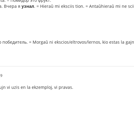
uta. = Помидор это фрукт.
а. Вчера я
узнал
. = Hieraŭ mi eksciis tion. = Antaŭhieraŭ mi ne scii
победитель. = Morgaŭ ni ekscios/eltrovos/lernos, kio estas la gajn
19
ujn vi uzis en la ekzemploj, vi pravas.