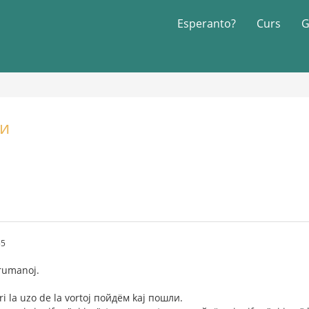
Esperanto?
Curs
G
ли
55
orumanoj.
 la uzo de la vortoj пойдём kaj пошли.