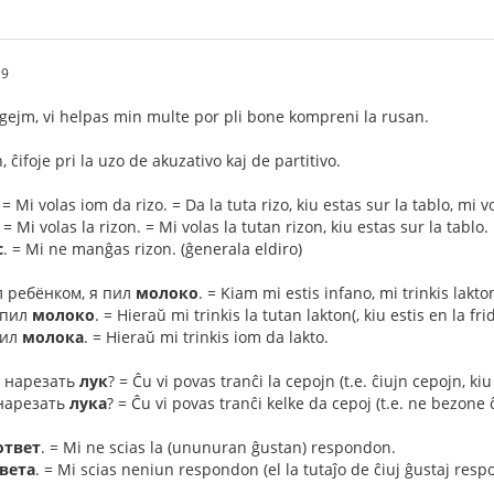
19
gejm, vi helpas min multe por pli bone kompreni la rusan.
 ĉifoje pri la uzo de akuzativo kaj de partitivo.
. = Mi volas iom da rizo. = Da la tuta rizo, kiu estas sur la tablo, mi v
. = Mi volas la rizon. = Mi volas la tutan rizon, kiu estas sur la tablo.
с
. = Mi ne manĝas rizon. (ĝenerala eldiro)
ыл ребёнком, я пил
молоко
. = Kiam mi estis infano, mi trinkis lakto
ыпил
молоко
. = Hieraŭ mi trinkis la tutan lakton(, kiu estis en la fri
пил
молока
. = Hieraŭ mi trinkis iom da lakto.
ь нарезать
лук
? = Ĉu vi povas tranĉi la cepojn (t.e. ĉiujn cepojn, kiu
 нарезать
лука
? = Ĉu vi povas tranĉi kelke da cepoj (t.e. ne bezone
ответ
. = Mi ne scias la (ununuran ĝustan) respondon.
вета
. = Mi scias neniun respondon (el la tutaĵo de ĉiuj ĝustaj resp