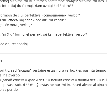
formoj signifas "ni iru", tamen samtempe пойдём signifas "ni iros" ka
inter tiuj du formoj, kiam uzataj kiel "ni iru"?
 formojn de ĉiuj perfektivaj (совершенных) verboj?
 diri споём kaj спели por diri "ni kantu"?
gas ĉe movaj verboj?
 "ni X-u" formoj el perfektivaj kaj neperfektivaj verboj?
or viaj respondoj.
13
ri tio, sed "пошли" verŝajne estas nura verbo, kies pasinta tempo 
iel helpverbo:
= давай споём! = давай петь! = пошли споём! = пошли петь! = ni 
povas traduki "Ek!" - ĝi estas ne nur "ni iru!", sed alvoko al ajna a
las por tio.