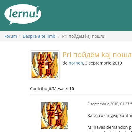
Mergi
la
conținut
Forum
Despre alte limbi
Pri пойдём kaj пошли
Pri пойдём kaj пош
de
nornen
, 3 septembrie 2019
Contribuții/Mesaje:
10
3 septembrie 2019, 01:27:
Karaj ruslingvaj kunf
Mi havas demandon pri