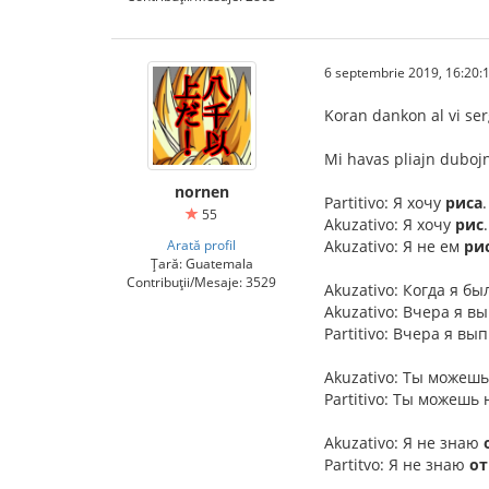
6 septembrie 2019, 16:20:
Koran dankon al vi ser
Mi havas pliajn dubojn,
nornen
Partitivo: Я хочу
риса
55
Akuzativo: Я хочу
рис
Arată profil
Akuzativo: Я не ем
ри
Țară: Guatemala
Contribuții/Mesaje: 3529
Akuzativo: Когда я б
Akuzativo: Вчера я в
Partitivo: Вчера я вы
Akuzativo: Ты можеш
Partitivo: Ты можешь
Akuzativo: Я не знаю
Partitvo: Я не знаю
от