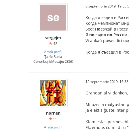
6 septembrie 2019, 19:55:
Когда я ездил в Росс
Когда чемпионат мир
Sed:
По
езжай в Росс
Я
по
ездил
по
России -
sergejm
Vi ankaŭ povas diri по
42
Arată profil
Kогда я
съ
ездил в Ро
Țară: Rusia
Contribuții/Mesaje: 2863
12 septembrie 2019, 16:38
Grandan al vi dankon,
Mi uzis la malĝustan 
ja elektis ĝuste inter p
nornen
55
Kiam estas permeseble
Arată profil
Ekzemple, ĉu mi diru 