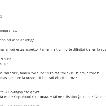
12
 komprenas.
on pri aspekto (вид):
na, ankaŭ estas aspektoj, tamen ne tiom forte difinitaj kiel en la rus
= я знал
 узнал
as "mi sciis", tamen "yo supe" signifas "mi eksciis", "mi eltrovis".
ias same en la Rusa: scii kontraŭ ekscii, eltrovi?
uta. = Помидор это фрукт.
ía
eso. = Серьёзно? Я не
знал
. = Mi ne sciis tion ĝis nun. = Ĝis n