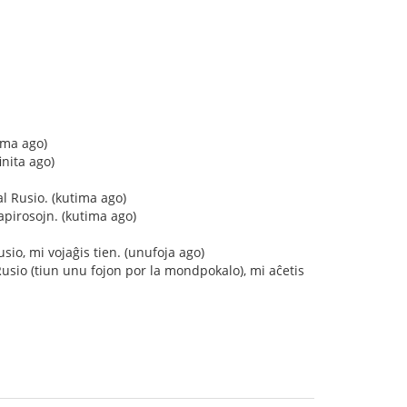
ima ago)
inita ago)
l Rusio. (kutima ago)
pirosojn. (kutima ago)
io, mi vojaĝis tien. (unufoja ago)
sio (tiun unu fojon por la mondpokalo), mi aĉetis