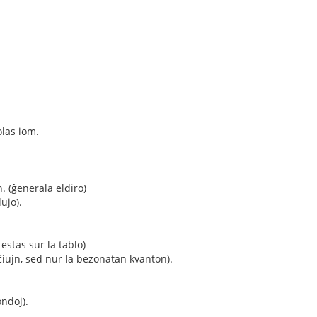
olas iom.
n. (ĝenerala eldiro)
dujo).
 estas sur la tablo)
 ĉiujn, sed nur la bezonatan kvanton).
ondoj).