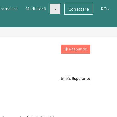
ramatică
Mediatecă
RO
Conectare
Răspunde
Limbă:
Esperanto