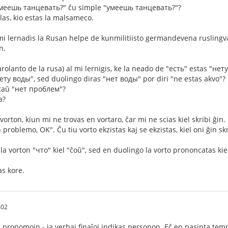
меешь танцевать?" ĉu simple "умеешь танцевать?"?
as, kio estas la malsameco.
mi lernadis la Rusan helpe de kunmilitiisto germandevena ruslingva
n.
olanto de la rusa) al mi lernigis, ke la neado de "есть" estas "нет
нету воды", sed duolingo diras "нет воды" por diri "ne estas akvo"?
taŭ "нет проблем"?
a?
orton, kiun mi ne trovas en vortaro, ĉar mi ne scias kiel skribi ĝin. L
 problemo, OK". Ĉu tiu vorto ekzistas kaj se ekzistas, kiel oni ĝin sk
a vorton "что" kiel "ĉoŭ", sed en duolingo la vorto prononcatas kie
s kore.
:02
 pronomojn - ja verbaj finaĵoj indikas personon. Eĉ en pasinta tempo