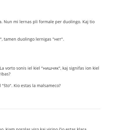
. Nun mi lernas pli formale per duolingo. Kaj tio
у", tamen duolingo lernigas "нет".
a vorto sonis iel kiel "нишчяк", kaj signifas ion kiel
ribas?
l "ŝto". Kio estas la malsameco?
, kiam porolas viro kaj virino ĉio estas klara.