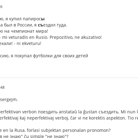
56
ию, я купил папирос
ы
а был в России, я
съ
ездил туда.
ию на чемпионат мира!
 mi veturadis en Rusio. Prepozitivo, ne akuzativo!
ехали! - ni ekveturu!
ссию, я покупал футболки для своих детей
:48
 sergejm.
perfektivan verbon поездить anstataŭ la ĝustan съездить. Mi nun le
erfektivaj kaj neperfektivaj verboj, ĉar vi ne korektis aspekton. Tio r
 en la Rusa, forlasi subjektan personalan pronomon?
"я не знаю" ĉu simple "не знаю"?