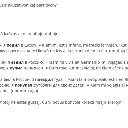
uzis akuzativon kaj partitivon?
ŭ kaŭzas al mi multajn dubojn.
, я
ходил
в школу. = Kiam mi estis infano, mi iradis lernejen. (kut
у своего сына. = Hieraŭ mi iris al la lernejo de mia filo. (unufoja f
ии, я
ездил
в Россию. = Kiam mi vivis en Germanio, mi vojaĝadis a
ию, я
купил
папироси. = Dum miaj kutimaj viaĵoj, mi ĉiam aĉetis pa
а был в России, я
поездил
туда. = Kiam la mondpokalo estis en Rus
ссию, я
покупал
футболки для своих детей. = Kiam mi vojaĝis al Ru
fanoj. (ununura ago)
mploj ne estas ĝustaj. Ĉu vi povus bonvole korekti miajn erarojn.