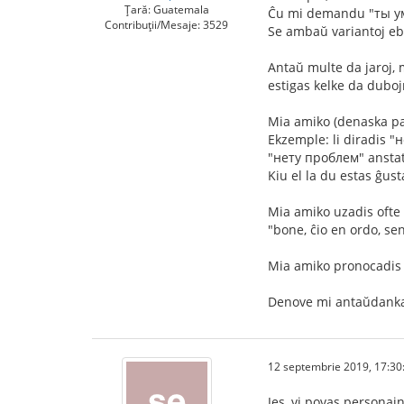
Țară: Guatemala
Ĉu mi demandu "ты у
Contribuții/Mesaje: 3529
Se ambaŭ variantoj ebl
Antaŭ multe da jaroj, 
estigas kelke da duboj
Mia amiko (denaska par
Ekzemple: li diradis "
"нету проблем" ansta
Kiu el la du estas ĝust
Mia amiko uzadis ofte v
"bone, ĉio en ordo, sen
Mia amiko pronocadis l
Denove mi antaŭdanka
12 septembrie 2019, 17:30
Jes, vi povas personajn