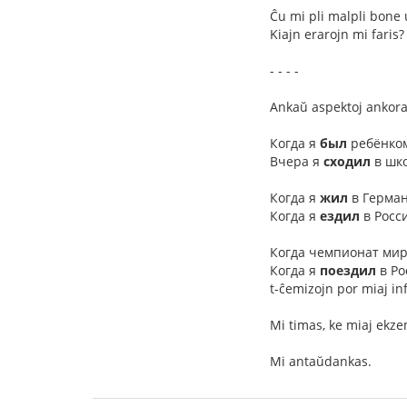
Ĉu mi pli malpli bone 
Kiajn erarojn mi faris?
- - - -
Ankaŭ aspektoj ankora
Когда я
был
ребёнком
Вчера я
сходил
в школ
Когда я
жил
в Герман
Когда я
ездил
в Росс
Когда чемпионат мир
Когда я
поездил
в Ро
t-ĉemizojn por miaj in
Mi timas, ke miaj ekze
Mi antaŭdankas.