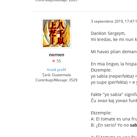
3 septembrie 2019, 17:47:
Dankon Sergejm,
mi kredas, ke mi nun
Mi havas plian demand
nornen
55
En mia lingvo, la hispa
Arată profil
Ekzemple:
Țară: Guatemala
yo sabía (neperfekta) 
Contribuții/Mesaje: 3529
yo supe (perfekta) = я
Fakte "yo sabía" signif
Ĉu знал kaj узнал funkc
Ekzemple:
A: El tomate es una fr
B: ¿En serio? Yo no
sab