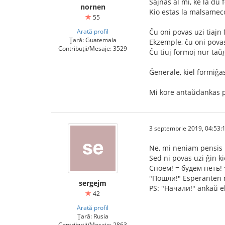
Ŝajnas al mi, ke la du 
nornen
Kio estas la malsameco 
55
Arată profil
Ĉu oni povas uzi tiajn
Țară: Guatemala
Ekzemple, ĉu oni povas
Contribuții/Mesaje: 3529
Ĉu tiuj formoj nur taŭ
Ĝenerale, kiel formiĝas
Mi kore antaŭdankas p
3 septembrie 2019, 04:53:
Ne, mi neniam pensis p
Sed ni povas uzi ĝin k
Споём! = будем петь! 
"Пошли!" Esperanten ni 
sergejm
PS: "Начали!" ankaŭ eb
42
Arată profil
Țară: Rusia
Contribuții/Mesaje: 2863