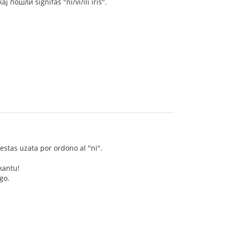
j пошли signifas "ni/vi/ili iris".
estas uzata por ordono al "ni".
kantu!
go.