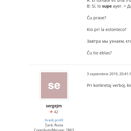
A: El tomate es una fr
B: Sí, lo
supe
ayer. = Д
Ĉu prave?
Kio pri la estonteco?
Завтра мы узнаем, кто 
Ĉu tio eblas?
3 septembrie 2019, 20:41:
Pri konkretaj verboj, ki
sergejm
42
Arată profil
Țară: Rusia
Contribuții/Mesaje: 2863