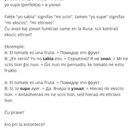
yo supe (perfekta) = я узнал
Fakte "yo sabía" signifas "mi sciis", tamen "yo supe" signifas
"mi eksciis", "mi eltrovis".
Ĉu знал kaj узнал funkcias same en la Rusa: scii kontraŭ
ekscii, eltrovi?
Ekzemple:
A: El tomate es una fruta. = Помидор это фрукт.
B: ¿En serio? Yo no
sabía
eso. = Серьёзно? Я не
знал
. = Mi ne
sciis tion ĝis nun. = Ĝis nun mi pensadis, ke tomato ne estis
frukto.
A: El tomate es una fruta. = Помидор это фрукт.
B: Sí, lo
supe
ayer. = Да. Вчера я
узнал
. = Hieraŭ mi eksciis
tion. = Antaŭhieraŭ mi ne sciis tion, sed hieraŭ mi eltrovis
tion.
Ĉu prave?
Kio pri la estonteco?