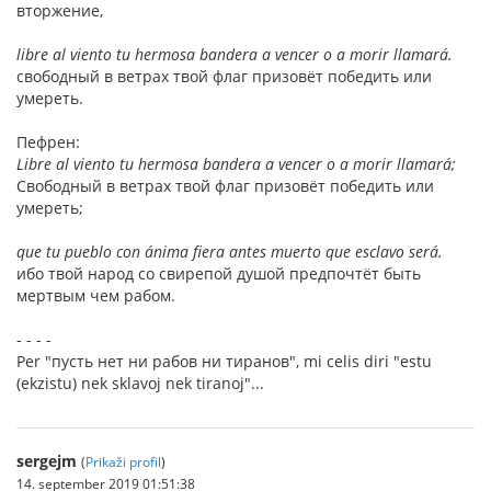
вторжение,
libre al viento tu hermosa bandera a vencer o a morir llamará.
свободный в ветрах твой флаг призовёт победить или
умереть.
Пефрен:
Libre al viento tu hermosa bandera a vencer o a morir llamará;
Свободный в ветрах твой флаг призовёт победить или
умереть;
que tu pueblo con ánima fiera antes muerto que esclavo será.
ибо твой народ со свирепой душой предпочтёт быть
мертвым чем рабом.
- - - -
Per "пусть нет ни рабов ни тиранов", mi celis diri "estu
(ekzistu) nek sklavoj nek tiranoj"...
sergejm
(
Prikaži profil
)
14. september 2019 01:51:38