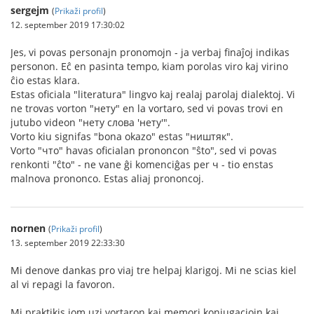
sergejm
(
Prikaži profil
)
12. september 2019 17:30:02
Jes, vi povas personajn pronomojn - ja verbaj finaĵoj indikas
personon. Eĉ en pasinta tempo, kiam porolas viro kaj virino
ĉio estas klara.
Estas oficiala "literatura" lingvo kaj realaj parolaj dialektoj. Vi
ne trovas vorton "нету" en la vortaro, sed vi povas trovi en
jutubo videon "нету слова 'нету'".
Vorto kiu signifas "bona okazo" estas "ништяк".
Vorto "что" havas oficialan prononcon "ŝto", sed vi povas
renkonti "ĉto" - ne vane ĝi komenciĝas per ч - tio enstas
malnova prononco. Estas aliaj prononcoj.
nornen
(
Prikaži profil
)
13. september 2019 22:33:30
Mi denove dankas pro viaj tre helpaj klarigoj. Mi ne scias kiel
al vi repagi la favoron.
Mi praktikis iom uzi vortaron kaj memori konjugaciojn kaj