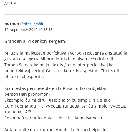
детей
nornen
(
Prikaži profil
)
12. september 2019 16:38:48
Grandan al vi dankon, sergejm.
Mi uzis la malĝustan perfektivan verbon поездить anstataŭ la
ĝustan съездить. Mi nun lernis la malsamecon inter ili.
Tamen ŝajnas, ke mi ja elektis ĝuste inter perfektivaj kaj
neperfektivaj verboj, ĉar vi ne korektis aspekton. Tio rezultis
pli bone ol esperite.
Kiam estas permeseble en la Rusa, forlasi subjektan
personalan pronomon?
Ekzemple, ĉu mi diru "я не знаю" ĉu simple "не знаю"?
Ĉu mi demandu "ты умеешь танцевать?" ĉu simple "умеешь
танцевать?"?
Se ambaŭ variantoj eblas, kio estas la malsameco.
Antaŭ multe da jaroj, mi lernadis la Rusan helpe de