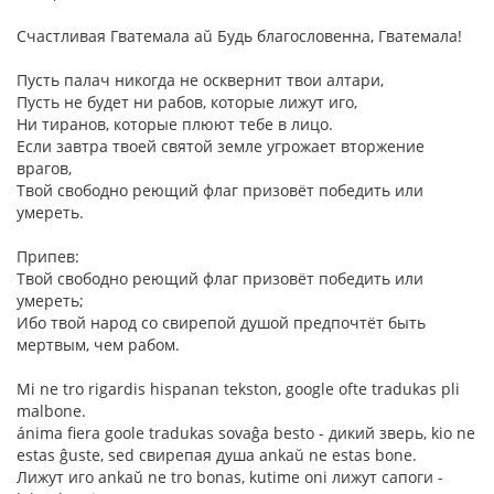
Счастливая Гватемала aŭ Будь благословенна, Гватемала!
Пусть палач никогда не осквернит твои алтари,
Пусть не будет ни рабов, которые лижут иго,
Ни тиранов, которые плюют тебе в лицо.
Если завтра твоей святой земле угрожает вторжение
врагов,
Твой свободно реющий флаг призовёт победить или
умереть.
Припев:
Твой свободно реющий флаг призовёт победить или
умереть;
Ибо твой народ со свирепой душой предпочтёт быть
мертвым, чем рабом.
Mi ne tro rigardis hispanan tekston, google ofte tradukas pli
malbone.
ánima fiera goole tradukas sovaĝa besto - дикий зверь, kio ne
estas ĝuste, sed свирепая душа ankaŭ ne estas bone.
Лижут иго ankaŭ ne tro bonas, kutime oni лижут сапоги -