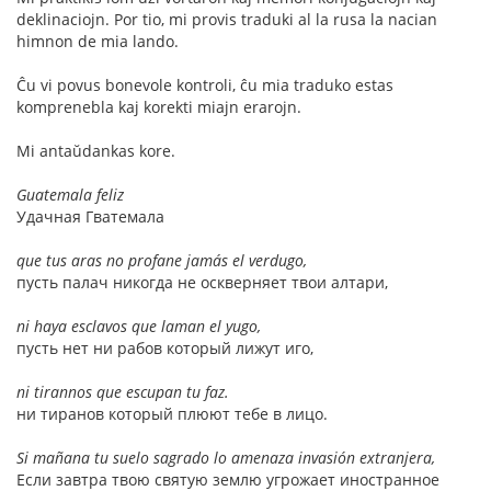
deklinaciojn. Por tio, mi provis traduki al la rusa la nacian
himnon de mia lando.
Ĉu vi povus bonevole kontroli, ĉu mia traduko estas
komprenebla kaj korekti miajn erarojn.
Mi antaŭdankas kore.
Guatemala feliz
Удачная Гватемала
que tus aras no profane jamás el verdugo,
пусть палач никогда не оскверняет твои алтари,
ni haya esclavos que laman el yugo,
пусть нет ни рабов который лижут иго,
ni tirannos que escupan tu faz.
ни тиранов который плюют тебе в лицо.
Si mañana tu suelo sagrado lo amenaza invasión extranjera,
Если завтра твою святую землю угрожает иностранное