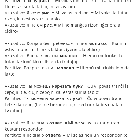
Partitivo: Я хочу
риса
. = Mi volas iom da rizo. = Da la tuta rizo,
kiu estas sur la tablo, mi volas iom.
Akuzativo: Я хочу
рис
. = Mi volas la rizon. = Mi volas la tutan
rizon, kiu estas sur la tablo.
Akuzativo: Я не ем
рис
. = Mi ne manĝas rizon. (ĝenerala
eldiro)
Akuzativo: Когда я был ребёнком, я пил
молоко
. = Kiam mi
estis infano, mi trinkis lakton. (ĝenerala eldiro)
Akuzativo: Вчера я выпил
молоко
. = Hieraŭ mi trinkis la
tutan lakton(, kiu estis en la fridujo).
Partitivo: Вчера я выпил
молока
. = Hieraŭ mi trinkis iom da
lakto.
Akuzativo: Ты можешь нарезать
лук
? = Ĉu vi povas tranĉi la
cepojn (t.e. ĉiujn cepojn, kiu estas sur la tablo)
Partitivo: Ты можешь нарезать
лука
? = Ĉu vi povas tranĉi
kelke da cepoj (t.e. ne bezone ĉiujn, sed nur la bezonatan
kvanton).
Akuzativo: Я не знаю
ответ
. = Mi ne scias la (ununuran
ĝustan) respondon.
Partitvo: Я не знаю
ответа
. = Mi scias neniun respondon (el