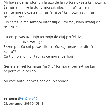
Mi havas demandon pri la uzo de la vortoj пойдём kaj пошли.
Ŝajnas al mi, ke la du formoj signifas "ni iru", tamen
samtempe пойдём signifas "ni iros" kaj пошли signifas
"ni/vi/ili iris".
Kio estas la malsameco inter tiuj du formoj, kiam uzataj kiel
"ni iru"?
Ĉu oni povas uzi tiajn formojn de ĉiuj perfektivaj
(совершенных) verboj?
Ekzemple, ĉu oni povas diri споём kaj спели por diri "ni
kantu"?
Ĉu tiuj formoj nur taŭgas ĉe movaj verboj?
Ĝenerale, kiel formiĝas "ni X-u" formoj el perfektivaj kaj
neperfektivaj verboj?
Mi kore antaŭdankas por viaj respondoj.
sergejm
(
Prikaži profil
)
03. september 2019 04:53:13