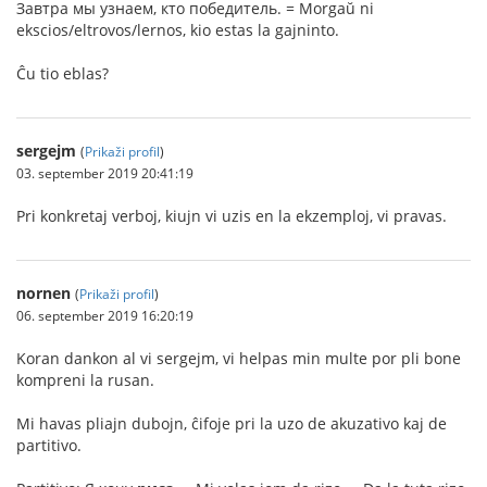
Завтра мы узнаем, кто победитель. = Morgaŭ ni
ekscios/eltrovos/lernos, kio estas la gajninto.
Ĉu tio eblas?
sergejm
(
Prikaži profil
)
03. september 2019 20:41:19
Pri konkretaj verboj, kiujn vi uzis en la ekzemploj, vi pravas.
nornen
(
Prikaži profil
)
06. september 2019 16:20:19
Koran dankon al vi sergejm, vi helpas min multe por pli bone
kompreni la rusan.
Mi havas pliajn dubojn, ĉifoje pri la uzo de akuzativo kaj de
partitivo.