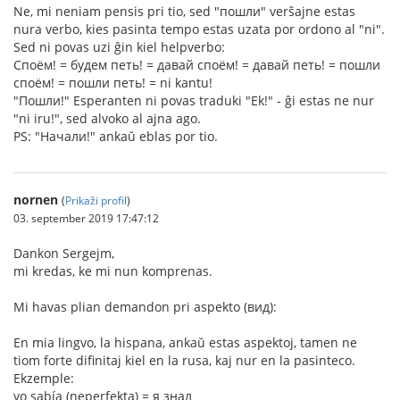
Ne, mi neniam pensis pri tio, sed "пошли" verŝajne estas
nura verbo, kies pasinta tempo estas uzata por ordono al "ni".
Sed ni povas uzi ĝin kiel helpverbo:
Споём! = будем петь! = давай споём! = давай петь! = пошли
споём! = пошли петь! = ni kantu!
"Пошли!" Esperanten ni povas traduki "Ek!" - ĝi estas ne nur
"ni iru!", sed alvoko al ajna ago.
PS: "Начали!" ankaŭ eblas por tio.
nornen
(
Prikaži profil
)
03. september 2019 17:47:12
Dankon Sergejm,
mi kredas, ke mi nun komprenas.
Mi havas plian demandon pri aspekto (вид):
En mia lingvo, la hispana, ankaŭ estas aspektoj, tamen ne
tiom forte difinitaj kiel en la rusa, kaj nur en la pasinteco.
Ekzemple:
yo sabía (neperfekta) = я знал