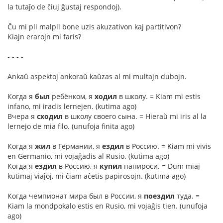
la tutaĵo de ĉiuj ĝustaj respondoj).
Ĉu mi pli malpli bone uzis akuzativon kaj partitivon?
Kiajn erarojn mi faris?
- - - -
Ankaŭ aspektoj ankoraŭ kaŭzas al mi multajn dubojn.
Когда я
был
ребёнком, я
ходил
в школу. = Kiam mi estis
infano, mi iradis lernejen. (kutima ago)
Вчера я
сходил
в школу своего сына. = Hieraŭ mi iris al la
lernejo de mia filo. (unufoja finita ago)
Когда я
жил
в Германии, я
ездил
в Россию. = Kiam mi vivis
en Germanio, mi vojaĝadis al Rusio. (kutima ago)
Когда я
ездил
в Россию, я
купил
папироси. = Dum miaj
kutimaj viaĵoj, mi ĉiam aĉetis papirosojn. (kutima ago)
Когда чемпионат мира был в России, я
поездил
туда. =
Kiam la mondpokalo estis en Rusio, mi vojaĝis tien. (unufoja
ago)