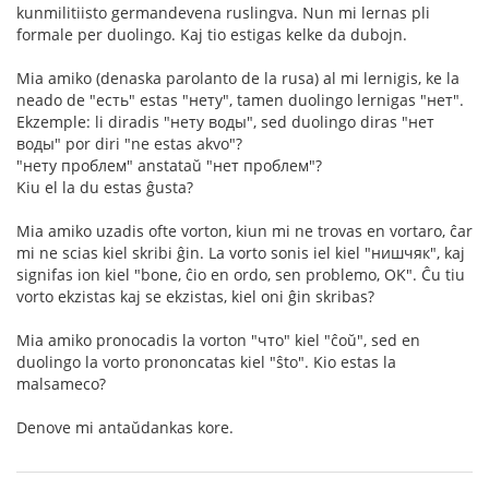
kunmilitiisto germandevena ruslingva. Nun mi lernas pli
formale per duolingo. Kaj tio estigas kelke da dubojn.
Mia amiko (denaska parolanto de la rusa) al mi lernigis, ke la
neado de "есть" estas "нету", tamen duolingo lernigas "нет".
Ekzemple: li diradis "нету воды", sed duolingo diras "нет
воды" por diri "ne estas akvo"?
"нету проблем" anstataŭ "нет проблем"?
Kiu el la du estas ĝusta?
Mia amiko uzadis ofte vorton, kiun mi ne trovas en vortaro, ĉar
mi ne scias kiel skribi ĝin. La vorto sonis iel kiel "нишчяк", kaj
signifas ion kiel "bone, ĉio en ordo, sen problemo, OK". Ĉu tiu
vorto ekzistas kaj se ekzistas, kiel oni ĝin skribas?
Mia amiko pronocadis la vorton "что" kiel "ĉoŭ", sed en
duolingo la vorto prononcatas kiel "ŝto". Kio estas la
malsameco?
Denove mi antaŭdankas kore.