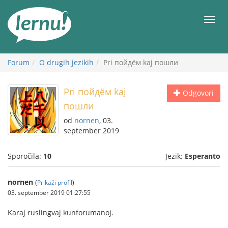
K
vsebini
Meni
Forum
O drugih jezikih
Pri пойдём kaj пошли
Pri пойдём kaj
Odgovori
пошли
od
nornen
, 03.
september 2019
Sporočila:
10
Jezik:
Esperanto
nornen
(
Prikaži profil
)
03. september 2019 01:27:55
Karaj ruslingvaj kunforumanoj.