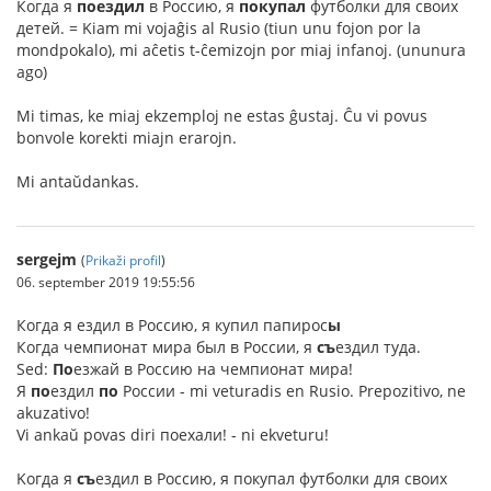
Когда я
поездил
в Россию, я
покупал
футболки для своих
детей. = Kiam mi vojaĝis al Rusio (tiun unu fojon por la
mondpokalo), mi aĉetis t-ĉemizojn por miaj infanoj. (ununura
ago)
Mi timas, ke miaj ekzemploj ne estas ĝustaj. Ĉu vi povus
bonvole korekti miajn erarojn.
Mi antaŭdankas.
sergejm
(
Prikaži profil
)
06. september 2019 19:55:56
Когда я ездил в Россию, я купил папирос
ы
Когда чемпионат мира был в России, я
съ
ездил туда.
Sed:
По
езжай в Россию на чемпионат мира!
Я
по
ездил
по
России - mi veturadis en Rusio. Prepozitivo, ne
akuzativo!
Vi ankaŭ povas diri поехали! - ni ekveturu!
Kогда я
съ
ездил в Россию, я покупал футболки для своих