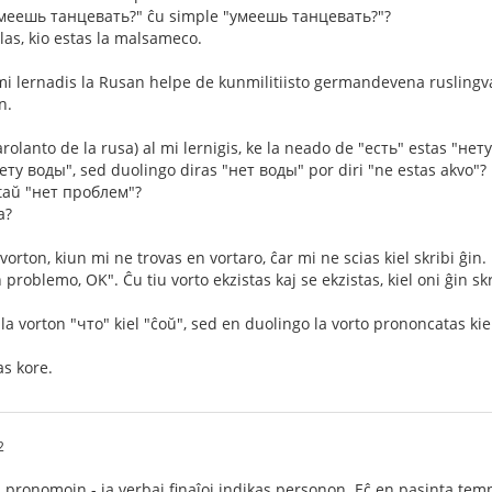
меешь танцевать?" ĉu simple "умеешь танцевать?"?
as, kio estas la malsameco.
mi lernadis la Rusan helpe de kunmilitiisto germandevena ruslingva
n.
olanto de la rusa) al mi lernigis, ke la neado de "есть" estas "нет
нету воды", sed duolingo diras "нет воды" por diri "ne estas akvo"?
taŭ "нет проблем"?
a?
orton, kiun mi ne trovas en vortaro, ĉar mi ne scias kiel skribi ĝin. L
 problemo, OK". Ĉu tiu vorto ekzistas kaj se ekzistas, kiel oni ĝin sk
a vorton "что" kiel "ĉoŭ", sed en duolingo la vorto prononcatas kie
s kore.
2
 pronomojn - ja verbaj finaĵoj indikas personon. Eĉ en pasinta tempo