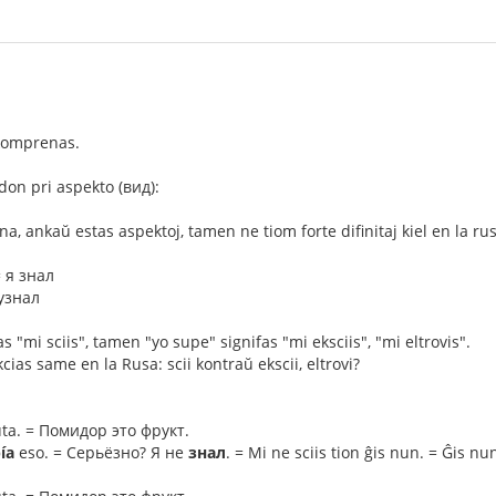
 komprenas.
on pri aspekto (вид):
na, ankaŭ estas aspektoj, tamen ne tiom forte difinitaj kiel en la rus
= я знал
 узнал
as "mi sciis", tamen "yo supe" signifas "mi eksciis", "mi eltrovis".
ias same en la Rusa: scii kontraŭ ekscii, eltrovi?
uta. = Помидор это фрукт.
ía
eso. = Серьёзно? Я не
знал
. = Mi ne sciis tion ĝis nun. = Ĝis n