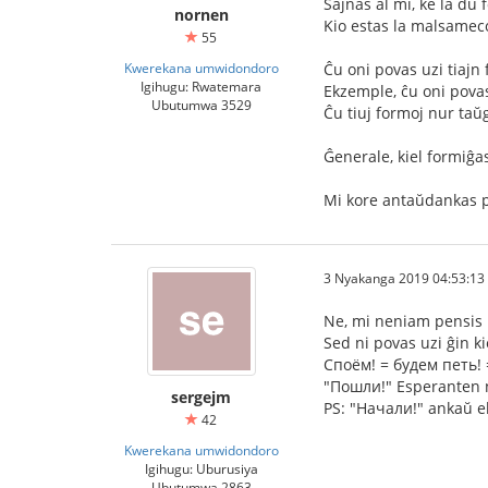
Ŝajnas al mi, ke la du 
nornen
Kio estas la malsameco 
55
Kwerekana umwidondoro
Ĉu oni povas uzi tiajn
Igihugu: Rwatemara
Ekzemple, ĉu oni povas
Ubutumwa 3529
Ĉu tiuj formoj nur taŭ
Ĝenerale, kiel formiĝas
Mi kore antaŭdankas p
3 Nyakanga 2019 04:53:13
Ne, mi neniam pensis p
Sed ni povas uzi ĝin k
Споём! = будем петь! 
"Пошли!" Esperanten ni 
sergejm
PS: "Начали!" ankaŭ eb
42
Kwerekana umwidondoro
Igihugu: Uburusiya
Ubutumwa 2863