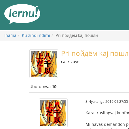
Ku
rupapuro
rw'ibirimwo
Inama
Ku zindi ndimi
Pri пойдём kaj пошли
Pri пойдём kaj пош
ca, kivuye
Ubutumwa
10
3 Nyakanga 2019 01:27:55
Karaj ruslingvaj kunf
Mi havas demandon pri