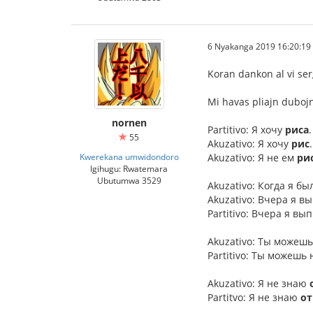
6 Nyakanga 2019 16:20:19
Koran dankon al vi ser
Mi havas pliajn dubojn,
nornen
Partitivo: Я хочу
риса
55
Akuzativo: Я хочу
рис
Kwerekana umwidondoro
Akuzativo: Я не ем
ри
Igihugu: Rwatemara
Ubutumwa 3529
Akuzativo: Когда я б
Akuzativo: Вчера я в
Partitivo: Вчера я вы
Akuzativo: Ты можеш
Partitivo: Ты можешь
Akuzativo: Я не знаю
Partitvo: Я не знаю
от