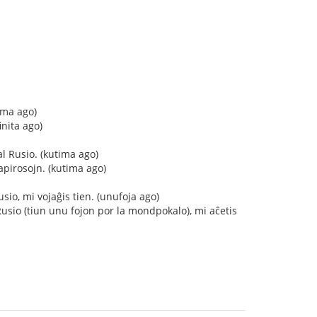
ima ago)
inita ago)
l Rusio. (kutima ago)
pirosojn. (kutima ago)
io, mi vojaĝis tien. (unufoja ago)
sio (tiun unu fojon por la mondpokalo), mi aĉetis