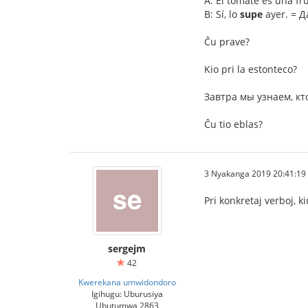
A: El tomate es una fr
B: Sí, lo
supe
ayer. = Д
Ĉu prave?
Kio pri la estonteco?
Завтра мы узнаем, кто 
Ĉu tio eblas?
3 Nyakanga 2019 20:41:19
Pri konkretaj verboj, ki
sergejm
42
Kwerekana umwidondoro
Igihugu: Uburusiya
Ubutumwa 2863