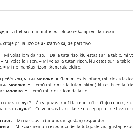
gejm, vi helpas min multe por pli bone kompreni la rusan.
 ĉifoje pri la uzo de akuzativo kaj de partitivo.
. = Mi volas iom da rizo. = Da la tuta rizo, kiu estas sur la tablo, mi v
. = Mi volas la rizon. = Mi volas la tutan rizon, kiu estas sur la tablo.
с
. = Mi ne manĝas rizon. (ĝenerala eldiro)
ыл ребёнком, я пил
молоко
. = Kiam mi estis infano, mi trinkis lakto
ыпил
молоко
. = Hieraŭ mi trinkis la tutan lakton(, kiu estis en la fri
пил
молока
. = Hieraŭ mi trinkis iom da lakto.
ь нарезать
лук
? = Ĉu vi povas tranĉi la cepojn (t.e. ĉiujn cepojn, kiu
 нарезать
лука
? = Ĉu vi povas tranĉi kelke da cepoj (t.e. ne bezone
ответ
. = Mi ne scias la (ununuran ĝustan) respondon.
вета
. = Mi scias neniun respondon (el la tutaĵo de ĉiuj ĝustaj resp