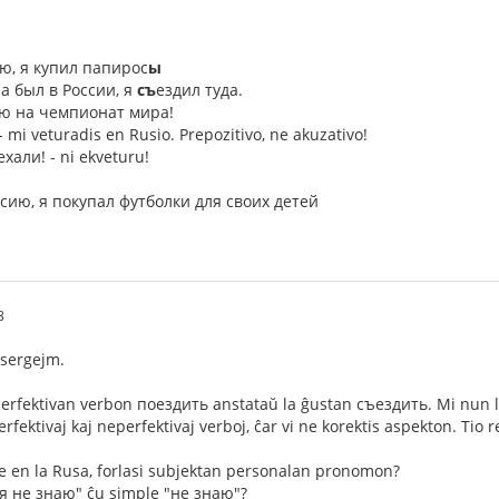
ию, я купил папирос
ы
а был в России, я
съ
ездил туда.
ию на чемпионат мира!
 mi veturadis en Rusio. Prepozitivo, ne akuzativo!
ехали! - ni ekveturu!
ссию, я покупал футболки для своих детей
8
 sergejm.
perfektivan verbon поездить anstataŭ la ĝustan съездить. Mi nun le
erfektivaj kaj neperfektivaj verboj, ĉar vi ne korektis aspekton. Tio r
 en la Rusa, forlasi subjektan personalan pronomon?
"я не знаю" ĉu simple "не знаю"?