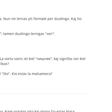
. Nun mi lernas pli formale per duolingo. Kaj tio
у", tamen duolingo lernigas "нет".
a vorto sonis iel kiel "нишчяк", kaj signifas ion kiel
ribas?
l "ŝto". Kio estas la malsameco?
, kiam porolas viro kaj virino ĉio estas klara.