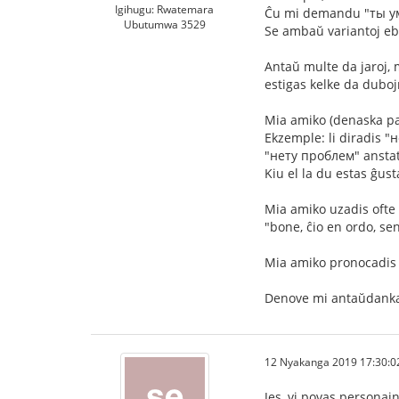
Igihugu: Rwatemara
Ĉu mi demandu "ты у
Ubutumwa 3529
Se ambaŭ variantoj ebl
Antaŭ multe da jaroj, 
estigas kelke da duboj
Mia amiko (denaska par
Ekzemple: li diradis "
"нету проблем" ansta
Kiu el la du estas ĝust
Mia amiko uzadis ofte v
"bone, ĉio en ordo, sen
Mia amiko pronocadis l
Denove mi antaŭdanka
12 Nyakanga 2019 17:30:0
Jes, vi povas personajn