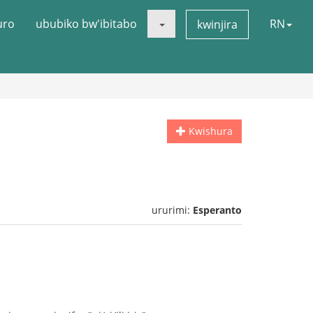
uro
ububiko bw'ibitabo
RN
kwinjira
Kwishura
ururimi:
Esperanto