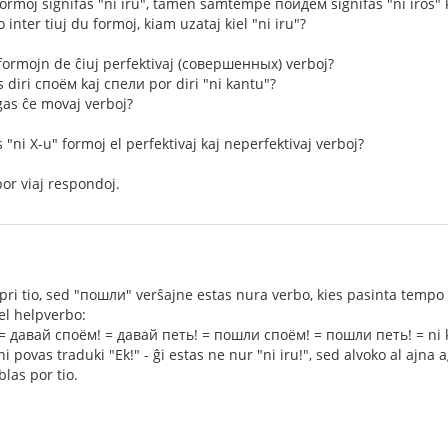
formoj signifas "ni iru", tamen samtempe пойдём signifas "ni iros" ka
inter tiuj du formoj, kiam uzataj kiel "ni iru"?
 formojn de ĉiuj perfektivaj (совершенных) verboj?
 diri споём kaj спели por diri "ni kantu"?
gas ĉe movaj verboj?
 "ni X-u" formoj el perfektivaj kaj neperfektivaj verboj?
or viaj respondoj.
ri tio, sed "пошли" verŝajne estas nura verbo, kies pasinta tempo 
iel helpverbo:
= давай споём! = давай петь! = пошли споём! = пошли петь! = ni 
povas traduki "Ek!" - ĝi estas ne nur "ni iru!", sed alvoko al ajna a
las por tio.