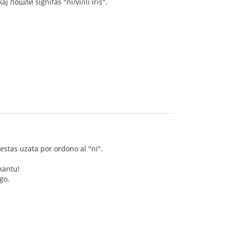
j пошли signifas "ni/vi/ili iris".
estas uzata por ordono al "ni".
kantu!
go.