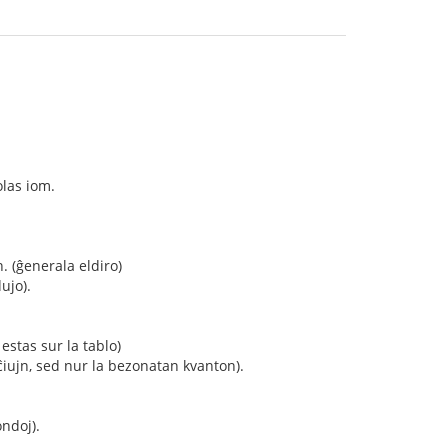
olas iom.
n. (ĝenerala eldiro)
dujo).
 estas sur la tablo)
 ĉiujn, sed nur la bezonatan kvanton).
ondoj).