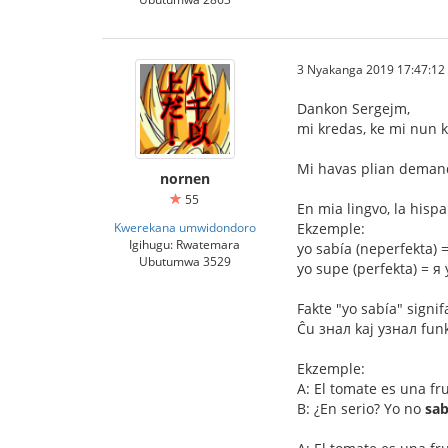
3 Nyakanga 2019 17:47:12
Dankon Sergejm,
mi kredas, ke mi nun
Mi havas plian demand
nornen
55
En mia lingvo, la hispa
Kwerekana umwidondoro
Ekzemple:
Igihugu: Rwatemara
yo sabía (neperfekta) 
Ubutumwa 3529
yo supe (perfekta) = я
Fakte "yo sabía" signif
Ĉu знал kaj узнал funkc
Ekzemple:
A: El tomate es una fr
B: ¿En serio? Yo no
sab