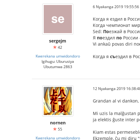
6 Nyakanga 2019 19:55:56
Когда я ездил в Росс
Когда чемпионат мир
Sed:
По
езжай в Росс
Я
по
ездил
по
России -
sergejm
Vi ankaŭ povas diri по
42
Kwerekana umwidondoro
Kогда я
съ
ездил в Ро
Igihugu: Uburusiya
Ubutumwa 2863
12 Nyakanga 2019 16:38:4
Grandan al vi dankon,
Mi uzis la malĝustan 
ja elektis ĝuste inter p
nornen
55
Kiam estas permeseble
Kwerekana umwidondoro
Ekzemple, ĉu mi diru 