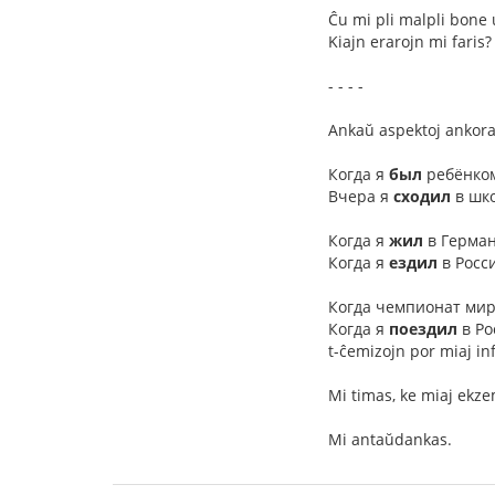
Ĉu mi pli malpli bone 
Kiajn erarojn mi faris?
- - - -
Ankaŭ aspektoj ankora
Когда я
был
ребёнком
Вчера я
сходил
в школ
Когда я
жил
в Герман
Когда я
ездил
в Росс
Когда чемпионат мир
Когда я
поездил
в Ро
t-ĉemizojn por miaj in
Mi timas, ke miaj ekze
Mi antaŭdankas.