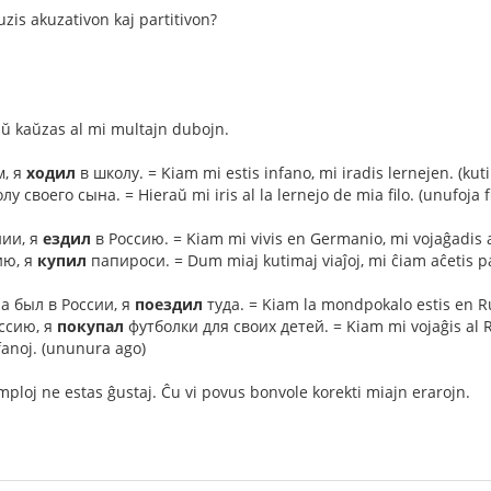
uzis akuzativon kaj partitivon?
ŭ kaŭzas al mi multajn dubojn.
, я
ходил
в школу. = Kiam mi estis infano, mi iradis lernejen. (kut
у своего сына. = Hieraŭ mi iris al la lernejo de mia filo. (unufoja f
ии, я
ездил
в Россию. = Kiam mi vivis en Germanio, mi vojaĝadis a
ию, я
купил
папироси. = Dum miaj kutimaj viaĵoj, mi ĉiam aĉetis pa
а был в России, я
поездил
туда. = Kiam la mondpokalo estis en Rus
ссию, я
покупал
футболки для своих детей. = Kiam mi vojaĝis al Ru
fanoj. (ununura ago)
mploj ne estas ĝustaj. Ĉu vi povus bonvole korekti miajn erarojn.