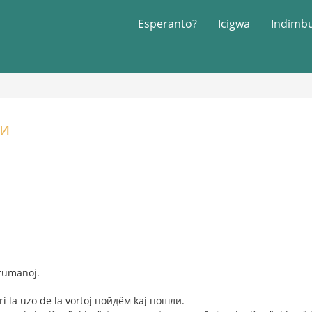
Esperanto?
Icigwa
Indimb
ли
orumanoj.
 la uzo de la vortoj пойдём kaj пошли.