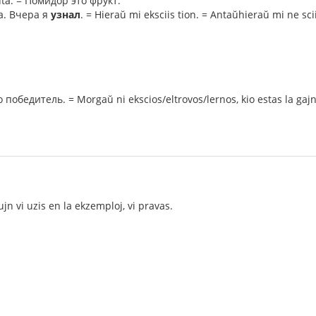
uta. = Помидор это фрукт.
а. Вчера я
узнал
. = Hieraŭ mi eksciis tion. = Antaŭhieraŭ mi ne scii
победитель. = Morgaŭ ni ekscios/eltrovos/lernos, kio estas la gajn
ujn vi uzis en la ekzemploj, vi pravas.