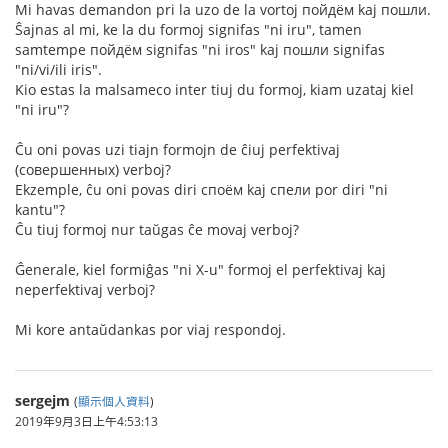
Mi havas demandon pri la uzo de la vortoj пойдём kaj пошли.
Ŝajnas al mi, ke la du formoj signifas "ni iru", tamen
samtempe пойдём signifas "ni iros" kaj пошли signifas
"ni/vi/ili iris".
Kio estas la malsameco inter tiuj du formoj, kiam uzataj kiel
"ni iru"?
Ĉu oni povas uzi tiajn formojn de ĉiuj perfektivaj
(совершенных) verboj?
Ekzemple, ĉu oni povas diri споём kaj спели por diri "ni
kantu"?
Ĉu tiuj formoj nur taŭgas ĉe movaj verboj?
Ĝenerale, kiel formiĝas "ni X-u" formoj el perfektivaj kaj
neperfektivaj verboj?
Mi kore antaŭdankas por viaj respondoj.
sergejm
(
顯示個人資料
)
2019年9月3日上午4:53:13