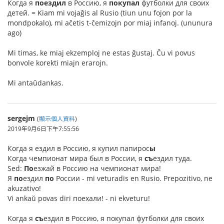
Когда я
поездил
в Россию, я
покупал
футболки для своих
детей. = Kiam mi vojaĝis al Rusio (tiun unu fojon por la
mondpokalo), mi aĉetis t-ĉemizojn por miaj infanoj. (ununura
ago)
Mi timas, ke miaj ekzemploj ne estas ĝustaj. Ĉu vi povus
bonvole korekti miajn erarojn.
Mi antaŭdankas.
sergejm
(
顯示個人資料
)
2019年9月6日下午7:55:56
Когда я ездил в Россию, я купил папирос
ы
Когда чемпионат мира был в России, я
съ
ездил туда.
Sed:
По
езжай в Россию на чемпионат мира!
Я
по
ездил
по
России - mi veturadis en Rusio. Prepozitivo, ne
akuzativo!
Vi ankaŭ povas diri поехали! - ni ekveturu!
Kогда я
съ
ездил в Россию, я покупал футболки для своих