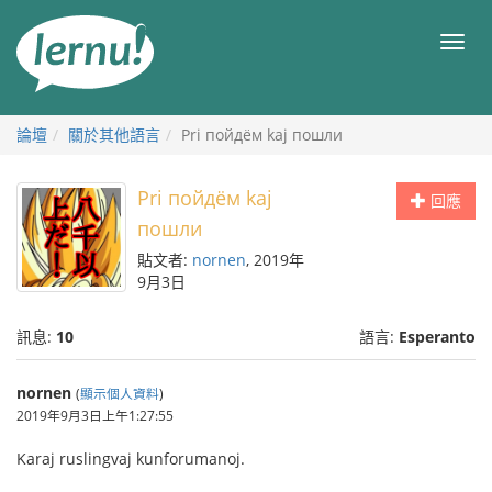
前
往
目
目
錄
錄
論壇
關於其他語言
Pri пойдём kaj пошли
Pri пойдём kaj
回應
пошли
貼文者:
nornen
, 2019年
9月3日
訊息:
10
語言:
Esperanto
nornen
(
顯示個人資料
)
2019年9月3日上午1:27:55
Karaj ruslingvaj kunforumanoj.