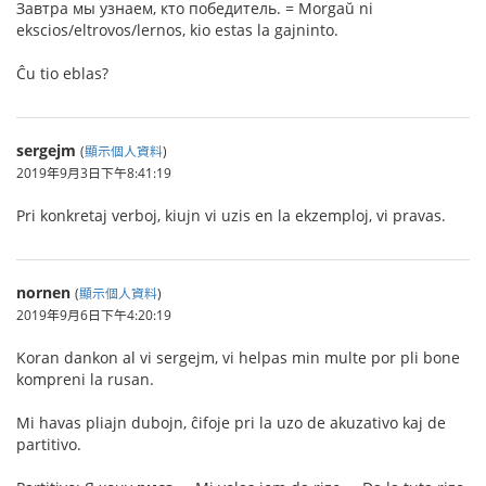
Завтра мы узнаем, кто победитель. = Morgaŭ ni
ekscios/eltrovos/lernos, kio estas la gajninto.
Ĉu tio eblas?
sergejm
(
顯示個人資料
)
2019年9月3日下午8:41:19
Pri konkretaj verboj, kiujn vi uzis en la ekzemploj, vi pravas.
nornen
(
顯示個人資料
)
2019年9月6日下午4:20:19
Koran dankon al vi sergejm, vi helpas min multe por pli bone
kompreni la rusan.
Mi havas pliajn dubojn, ĉifoje pri la uzo de akuzativo kaj de
partitivo.