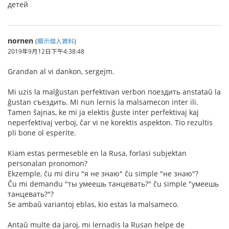
детей
nornen
(
顯示個人資料
)
2019年9月12日下午4:38:48
Grandan al vi dankon, sergejm.
Mi uzis la malĝustan perfektivan verbon поездить anstataŭ la
ĝustan съездить. Mi nun lernis la malsamecon inter ili.
Tamen ŝajnas, ke mi ja elektis ĝuste inter perfektivaj kaj
neperfektivaj verboj, ĉar vi ne korektis aspekton. Tio rezultis
pli bone ol esperite.
Kiam estas permeseble en la Rusa, forlasi subjektan
personalan pronomon?
Ekzemple, ĉu mi diru "я не знаю" ĉu simple "не знаю"?
Ĉu mi demandu "ты умеешь танцевать?" ĉu simple "умеешь
танцевать?"?
Se ambaŭ variantoj eblas, kio estas la malsameco.
Antaŭ multe da jaroj, mi lernadis la Rusan helpe de