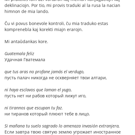
deklinaciojn. Por tio, mi provis traduki al la rusa la nacian
himnon de mia lando.
Ĉu vi povus bonevole kontroli, ĉu mia traduko estas
komprenebla kaj korekti miajn erarojn.
Mi antaŭdankas kore.
Guatemala feliz
Удачная Гватемала
que tus aras no profane jamás el verdugo,
пусть палач никогда не оскверняет твои алтари,
ni haya esclavos que laman el yugo,
пусть нет ни рабов который лижут иго,
ni tirannos que escupan tu faz.
ни тиранов который плюют тебе в лицо.
Si mañana tu suelo sagrado lo amenaza invasión extranjera,
Если завтра твою святую землю угрожает иностранное