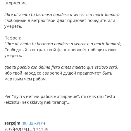
вторжение,
libre al viento tu hermosa bandera a vencer o a morir llamará.
свободный в ветрах твой флаг призовёт победить или
умереть.
Пефрен:
Libre al viento tu hermosa bandera a vencer o a morir llamará;
Свободный в ветрах твой флаг призовёт победить или
умереть;
que tu pueblo con ánima fiera antes muerto que esclavo será.
ибо твой народ со свирепой душой предпочтёт быть
мертвым чем рабом.
- - - -
Per "пусть нет ни рабов ни тиранов", mi celis diri "estu
(ekzistu) nek sklavoj nek tiranoj"...
sergejm
(
顯示個人資料
)
2019年9月14日上午1:51:38