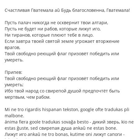
Счастливая Гватемала aŭ Будь благословенна, Гватемала!
Пусть палач никогда не осквернит твои алтари,
Пусть не будет ни рабов, которые лижут иго,
Ни тиранов, которые плюют тебе в лицо.
Если завтра твоей святой земле угрожает вторжение
врагов,
Твой свободно реющий флаг призовёт победить или
умереть.
Припев:
Твой свободно реющий флаг призовёт победить или
умереть;
Ибо твой народ со свирепой душой предпочтёт быть
мертвым, чем рабом.
Mi ne tro rigardis hispanan tekston, google ofte tradukas pli
malbone.
ánima fiera goole tradukas sovaĝa besto - дикий зверь, kio ne
estas ĝuste, sed свирепая душа ankaŭ ne estas bone.
Лижут иго ankaŭ ne tro bonas, kutime oni лижут сапоги -