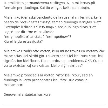
kunmilitiisto germandevena ruslingva. Nun mi lernas pli
formale per duolingo. Kaj tio estigas kelke da dubojn.
Mia amiko (denaska parolanto de la rusa) al mi lernigis, ke la
neado de "есть" estas "нету", tamen duolingo lernigas "нет".
Ekzemple: li diradis "нету воды", sed duolingo diras "нет
воды" por diri "ne estas akvo"?
"нету проблем" anstataŭ "нет проблем"?
Kiu el la du estas ĝusta?
Mia amiko uzadis ofte vorton, kiun mi ne trovas en vortaro, ĉar
mi ne scias kiel skribi ĝin. La vorto sonis iel kiel "нишчяк", kaj
signifas ion kiel "bone, ĉio en ordo, sen problemo, OK". Ĉu tiu
vorto ekzistas kaj se ekzistas, kiel oni ĝin skribas?
Mia amiko pronocadis la vorton "что" kiel "ĉoŭ", sed en
duolingo la vorto prononcatas kiel "ŝto". Kio estas la
malsameco?
Denove mi antaŭdankas kore.