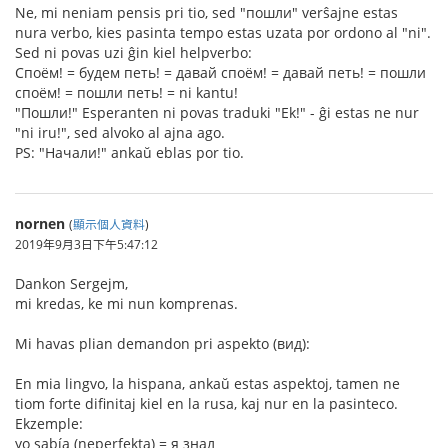
Ne, mi neniam pensis pri tio, sed "пошли" verŝajne estas
nura verbo, kies pasinta tempo estas uzata por ordono al "ni".
Sed ni povas uzi ĝin kiel helpverbo:
Споём! = будем петь! = давай споём! = давай петь! = пошли
споём! = пошли петь! = ni kantu!
"Пошли!" Esperanten ni povas traduki "Ek!" - ĝi estas ne nur
"ni iru!", sed alvoko al ajna ago.
PS: "Начали!" ankaŭ eblas por tio.
nornen
(
顯示個人資料
)
2019年9月3日下午5:47:12
Dankon Sergejm,
mi kredas, ke mi nun komprenas.
Mi havas plian demandon pri aspekto (вид):
En mia lingvo, la hispana, ankaŭ estas aspektoj, tamen ne
tiom forte difinitaj kiel en la rusa, kaj nur en la pasinteco.
Ekzemple:
yo sabía (neperfekta) = я знал