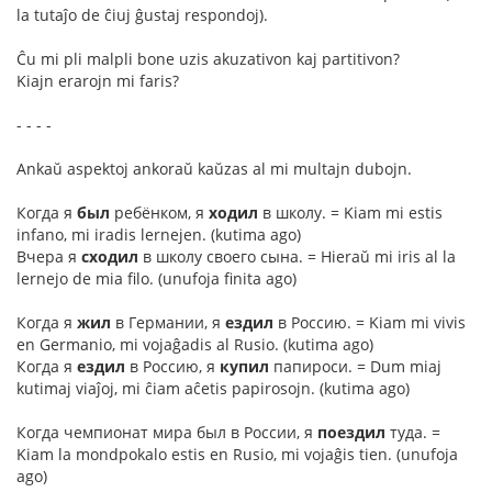
la tutaĵo de ĉiuj ĝustaj respondoj).
Ĉu mi pli malpli bone uzis akuzativon kaj partitivon?
Kiajn erarojn mi faris?
- - - -
Ankaŭ aspektoj ankoraŭ kaŭzas al mi multajn dubojn.
Когда я
был
ребёнком, я
ходил
в школу. = Kiam mi estis
infano, mi iradis lernejen. (kutima ago)
Вчера я
сходил
в школу своего сына. = Hieraŭ mi iris al la
lernejo de mia filo. (unufoja finita ago)
Когда я
жил
в Германии, я
ездил
в Россию. = Kiam mi vivis
en Germanio, mi vojaĝadis al Rusio. (kutima ago)
Когда я
ездил
в Россию, я
купил
папироси. = Dum miaj
kutimaj viaĵoj, mi ĉiam aĉetis papirosojn. (kutima ago)
Когда чемпионат мира был в России, я
поездил
туда. =
Kiam la mondpokalo estis en Rusio, mi vojaĝis tien. (unufoja
ago)