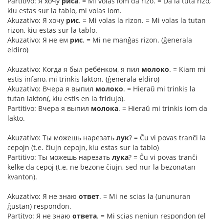
Partitivo: Я хочу
риса
. = Mi volas iom da rizo. = Da la tuta rizo,
kiu estas sur la tablo, mi volas iom.
Akuzativo: Я хочу
рис
. = Mi volas la rizon. = Mi volas la tutan
rizon, kiu estas sur la tablo.
Akuzativo: Я не ем
рис
. = Mi ne manĝas rizon. (ĝenerala
eldiro)
Akuzativo: Когда я был ребёнком, я пил
молоко
. = Kiam mi
estis infano, mi trinkis lakton. (ĝenerala eldiro)
Akuzativo: Вчера я выпил
молоко
. = Hieraŭ mi trinkis la
tutan lakton(, kiu estis en la fridujo).
Partitivo: Вчера я выпил
молока
. = Hieraŭ mi trinkis iom da
lakto.
Akuzativo: Ты можешь нарезать
лук
? = Ĉu vi povas tranĉi la
cepojn (t.e. ĉiujn cepojn, kiu estas sur la tablo)
Partitivo: Ты можешь нарезать
лука
? = Ĉu vi povas tranĉi
kelke da cepoj (t.e. ne bezone ĉiujn, sed nur la bezonatan
kvanton).
Akuzativo: Я не знаю
ответ
. = Mi ne scias la (ununuran
ĝustan) respondon.
Partitvo: Я не знаю
ответа
. = Mi scias neniun respondon (el