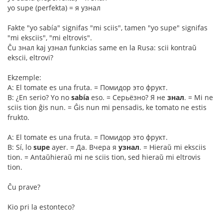
yo supe (perfekta) = я узнал
Fakte "yo sabía" signifas "mi sciis", tamen "yo supe" signifas
"mi eksciis", "mi eltrovis".
Ĉu знал kaj узнал funkcias same en la Rusa: scii kontraŭ
ekscii, eltrovi?
Ekzemple:
A: El tomate es una fruta. = Помидор это фрукт.
B: ¿En serio? Yo no
sabía
eso. = Серьёзно? Я не
знал
. = Mi ne
sciis tion ĝis nun. = Ĝis nun mi pensadis, ke tomato ne estis
frukto.
A: El tomate es una fruta. = Помидор это фрукт.
B: Sí, lo
supe
ayer. = Да. Вчера я
узнал
. = Hieraŭ mi eksciis
tion. = Antaŭhieraŭ mi ne sciis tion, sed hieraŭ mi eltrovis
tion.
Ĉu prave?
Kio pri la estonteco?