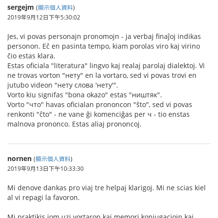
sergejm
(
顯示個人資料
)
2019年9月12日下午5:30:02
Jes, vi povas personajn pronomojn - ja verbaj finaĵoj indikas
personon. Eĉ en pasinta tempo, kiam porolas viro kaj virino
ĉio estas klara.
Estas oficiala "literatura" lingvo kaj realaj parolaj dialektoj. Vi
ne trovas vorton "нету" en la vortaro, sed vi povas trovi en
jutubo videon "нету слова 'нету'".
Vorto kiu signifas "bona okazo" estas "ништяк".
Vorto "что" havas oficialan prononcon "ŝto", sed vi povas
renkonti "ĉto" - ne vane ĝi komenciĝas per ч - tio enstas
malnova prononco. Estas aliaj prononcoj.
nornen
(
顯示個人資料
)
2019年9月13日下午10:33:30
Mi denove dankas pro viaj tre helpaj klarigoj. Mi ne scias kiel
al vi repagi la favoron.
Mi praktikis iom uzi vortaron kaj memori konjugaciojn kaj