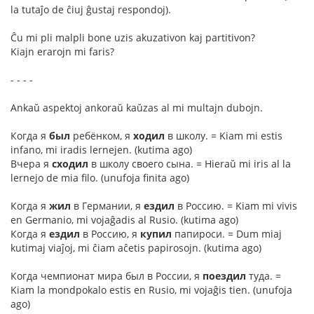
la tutaĵo de ĉiuj ĝustaj respondoj).
Ĉu mi pli malpli bone uzis akuzativon kaj partitivon?
Kiajn erarojn mi faris?
- - - -
Ankaŭ aspektoj ankoraŭ kaŭzas al mi multajn dubojn.
Когда я
был
ребёнком, я
ходил
в школу. = Kiam mi estis
infano, mi iradis lernejen. (kutima ago)
Вчера я
сходил
в школу своего сына. = Hieraŭ mi iris al la
lernejo de mia filo. (unufoja finita ago)
Когда я
жил
в Германии, я
ездил
в Россию. = Kiam mi vivis
en Germanio, mi vojaĝadis al Rusio. (kutima ago)
Когда я
ездил
в Россию, я
купил
папироси. = Dum miaj
kutimaj viaĵoj, mi ĉiam aĉetis papirosojn. (kutima ago)
Когда чемпионат мира был в России, я
поездил
туда. =
Kiam la mondpokalo estis en Rusio, mi vojaĝis tien. (unufoja
ago)