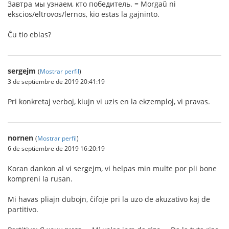
Завтра мы узнаем, кто победитель. = Morgaŭ ni
ekscios/eltrovos/lernos, kio estas la gajninto.
Ĉu tio eblas?
sergejm
(
Mostrar perfil
)
3 de septiembre de 2019 20:41:19
Pri konkretaj verboj, kiujn vi uzis en la ekzemploj, vi pravas.
nornen
(
Mostrar perfil
)
6 de septiembre de 2019 16:20:19
Koran dankon al vi sergejm, vi helpas min multe por pli bone
kompreni la rusan.
Mi havas pliajn dubojn, ĉifoje pri la uzo de akuzativo kaj de
partitivo.