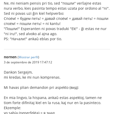
Ne, mi neniam pensis pri tio, sed "пошли" verŝajne estas
nura verbo, kies pasinta tempo estas uzata por ordono al "ni".
Sed ni povas uzi ĝin kiel helpverbo:
Споём! = будем петь! = давай споём! = давай петь! = пошли
споём! = пошли петь! = ni kantu!
"Пошли!" Esperanten ni povas traduki "Ek!" - ĝi estas ne nur
"ni iru!", sed alvoko al ajna ago.
PS: "Начали!" ankaŭ eblas por tio.
nornen
(
Mostrar perfil
)
3 de septiembre de 2019 17:47:12
Dankon Sergejm,
mi kredas, ke mi nun komprenas.
Mi havas plian demandon pri aspekto (вид):
En mia lingvo, la hispana, ankaŭ estas aspektoj, tamen ne
tiom forte difinitaj kiel en la rusa, kaj nur en la pasinteco.
Ekzemple:
yo sabía (neperfekta) = я знал