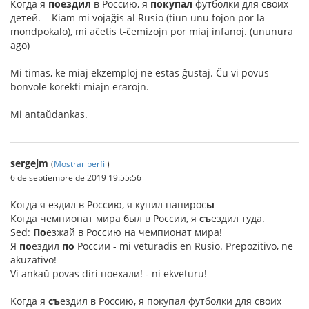
Когда я
поездил
в Россию, я
покупал
футболки для своих
детей. = Kiam mi vojaĝis al Rusio (tiun unu fojon por la
mondpokalo), mi aĉetis t-ĉemizojn por miaj infanoj. (ununura
ago)
Mi timas, ke miaj ekzemploj ne estas ĝustaj. Ĉu vi povus
bonvole korekti miajn erarojn.
Mi antaŭdankas.
sergejm
(
Mostrar perfil
)
6 de septiembre de 2019 19:55:56
Когда я ездил в Россию, я купил папирос
ы
Когда чемпионат мира был в России, я
съ
ездил туда.
Sed:
По
езжай в Россию на чемпионат мира!
Я
по
ездил
по
России - mi veturadis en Rusio. Prepozitivo, ne
akuzativo!
Vi ankaŭ povas diri поехали! - ni ekveturu!
Kогда я
съ
ездил в Россию, я покупал футболки для своих