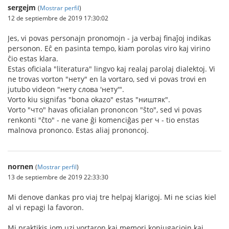
sergejm
(
Mostrar perfil
)
12 de septiembre de 2019 17:30:02
Jes, vi povas personajn pronomojn - ja verbaj finaĵoj indikas
personon. Eĉ en pasinta tempo, kiam porolas viro kaj virino
ĉio estas klara.
Estas oficiala "literatura" lingvo kaj realaj parolaj dialektoj. Vi
ne trovas vorton "нету" en la vortaro, sed vi povas trovi en
jutubo videon "нету слова 'нету'".
Vorto kiu signifas "bona okazo" estas "ништяк".
Vorto "что" havas oficialan prononcon "ŝto", sed vi povas
renkonti "ĉto" - ne vane ĝi komenciĝas per ч - tio enstas
malnova prononco. Estas aliaj prononcoj.
nornen
(
Mostrar perfil
)
13 de septiembre de 2019 22:33:30
Mi denove dankas pro viaj tre helpaj klarigoj. Mi ne scias kiel
al vi repagi la favoron.
Mi praktikis iom uzi vortaron kaj memori konjugaciojn kaj