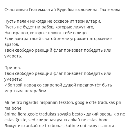
Счастливая Гватемала aŭ Будь благословенна, Гватемала!
Пусть палач никогда не осквернит твои алтари,
Пусть не будет ни рабов, которые лижут иго,
Ни тиранов, которые плюют тебе в лицо.
Если завтра твоей святой земле угрожает вторжение
врагов,
Твой свободно реющий флаг призовёт победить или
умереть.
Припев:
Твой свободно реющий флаг призовёт победить или
умереть;
Ибо твой народ со свирепой душой предпочтёт быть
мертвым, чем рабом.
Mi ne tro rigardis hispanan tekston, google ofte tradukas pli
malbone.
ánima fiera goole tradukas sovaĝa besto - дикий зверь, kio ne
estas ĝuste, sed свирепая душа ankaŭ ne estas bone.
Лижут иго ankaŭ ne tro bonas, kutime oni лижут сапоги -