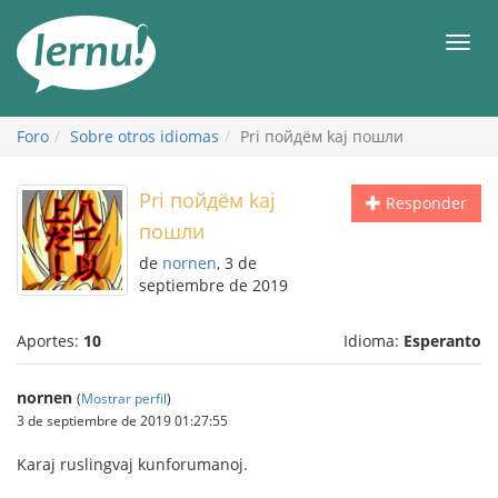
Contenido
Men
Foro
Sobre otros idiomas
Pri пойдём kaj пошли
Pri пойдём kaj
Responder
пошли
de
nornen
, 3 de
septiembre de 2019
Aportes:
10
Idioma:
Esperanto
nornen
(
Mostrar perfil
)
3 de septiembre de 2019 01:27:55
Karaj ruslingvaj kunforumanoj.