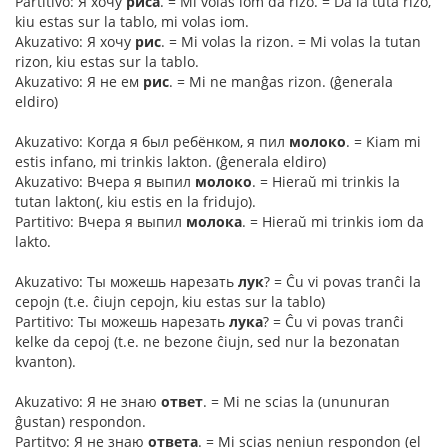
Partitivo: Я хочу
риса
. = Mi volas iom da rizo. = Da la tuta rizo,
kiu estas sur la tablo, mi volas iom.
Akuzativo: Я хочу
рис
. = Mi volas la rizon. = Mi volas la tutan
rizon, kiu estas sur la tablo.
Akuzativo: Я не ем
рис
. = Mi ne manĝas rizon. (ĝenerala
eldiro)
Akuzativo: Когда я был ребёнком, я пил
молоко
. = Kiam mi
estis infano, mi trinkis lakton. (ĝenerala eldiro)
Akuzativo: Вчера я выпил
молоко
. = Hieraŭ mi trinkis la
tutan lakton(, kiu estis en la fridujo).
Partitivo: Вчера я выпил
молока
. = Hieraŭ mi trinkis iom da
lakto.
Akuzativo: Ты можешь нарезать
лук
? = Ĉu vi povas tranĉi la
cepojn (t.e. ĉiujn cepojn, kiu estas sur la tablo)
Partitivo: Ты можешь нарезать
лука
? = Ĉu vi povas tranĉi
kelke da cepoj (t.e. ne bezone ĉiujn, sed nur la bezonatan
kvanton).
Akuzativo: Я не знаю
ответ
. = Mi ne scias la (ununuran
ĝustan) respondon.
Partitvo: Я не знаю
ответа
. = Mi scias neniun respondon (el