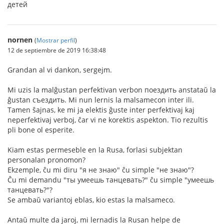
детей
nornen
(
Mostrar perfil
)
12 de septiembre de 2019 16:38:48
Grandan al vi dankon, sergejm.
Mi uzis la malĝustan perfektivan verbon поездить anstataŭ la
ĝustan съездить. Mi nun lernis la malsamecon inter ili.
Tamen ŝajnas, ke mi ja elektis ĝuste inter perfektivaj kaj
neperfektivaj verboj, ĉar vi ne korektis aspekton. Tio rezultis
pli bone ol esperite.
Kiam estas permeseble en la Rusa, forlasi subjektan
personalan pronomon?
Ekzemple, ĉu mi diru "я не знаю" ĉu simple "не знаю"?
Ĉu mi demandu "ты умеешь танцевать?" ĉu simple "умеешь
танцевать?"?
Se ambaŭ variantoj eblas, kio estas la malsameco.
Antaŭ multe da jaroj, mi lernadis la Rusan helpe de