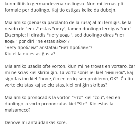
kunmilitiisto germandevena ruslingva. Nun mi lernas pli
formale per duolingo. Kaj tio estigas kelke da dubojn.
Mia amiko (denaska parolanto de la rusa) al mi lernigis, ke la
neado de "есть" estas "нету", tamen duolingo lernigas "нет".
Ekzemple: li diradis "нету воды", sed duolingo diras "нет
воды" por diri "ne estas akvo"?
"нету проблем" anstataŭ "нет проблем"?
Kiu el la du estas ĝusta?
Mia amiko uzadis ofte vorton, kiun mi ne trovas en vortaro, ĉar
mi ne scias kiel skribi ĝin. La vorto sonis iel kiel "нишчяк", kaj
signifas ion kiel "bone, ĉio en ordo, sen problemo, OK". Ĉu tiu
vorto ekzistas kaj se ekzistas, kiel oni ĝin skribas?
Mia amiko pronocadis la vorton "что" kiel "ĉoŭ", sed en
duolingo la vorto prononcatas kiel "ŝto". Kio estas la
malsameco?
Denove mi antaŭdankas kore.