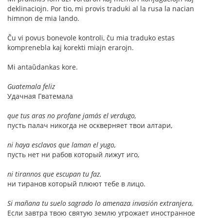
deklinaciojn. Por tio, mi provis traduki al la rusa la nacian
himnon de mia lando.
Ĉu vi povus bonevole kontroli, ĉu mia traduko estas
komprenebla kaj korekti miajn erarojn.
Mi antaŭdankas kore.
Guatemala feliz
Удачная Гватемала
que tus aras no profane jamás el verdugo,
пусть палач никогда не оскверняет твои алтари,
ni haya esclavos que laman el yugo,
пусть нет ни рабов который лижут иго,
ni tirannos que escupan tu faz.
ни тиранов который плюют тебе в лицо.
Si mañana tu suelo sagrado lo amenaza invasión extranjera,
Если завтра твою святую землю угрожает иностранное