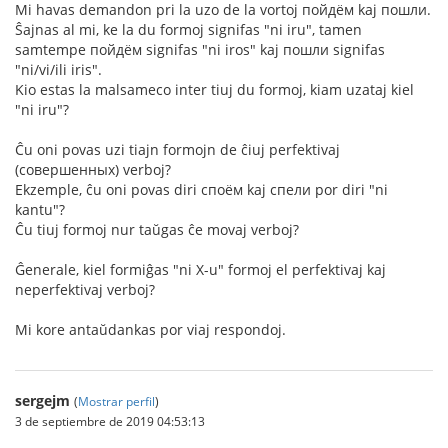
Mi havas demandon pri la uzo de la vortoj пойдём kaj пошли.
Ŝajnas al mi, ke la du formoj signifas "ni iru", tamen
samtempe пойдём signifas "ni iros" kaj пошли signifas
"ni/vi/ili iris".
Kio estas la malsameco inter tiuj du formoj, kiam uzataj kiel
"ni iru"?
Ĉu oni povas uzi tiajn formojn de ĉiuj perfektivaj
(совершенных) verboj?
Ekzemple, ĉu oni povas diri споём kaj спели por diri "ni
kantu"?
Ĉu tiuj formoj nur taŭgas ĉe movaj verboj?
Ĝenerale, kiel formiĝas "ni X-u" formoj el perfektivaj kaj
neperfektivaj verboj?
Mi kore antaŭdankas por viaj respondoj.
sergejm
(
Mostrar perfil
)
3 de septiembre de 2019 04:53:13