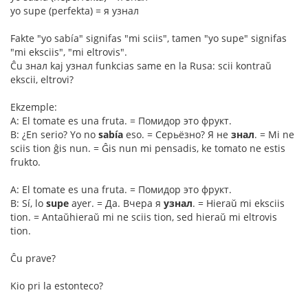
yo supe (perfekta) = я узнал
Fakte "yo sabía" signifas "mi sciis", tamen "yo supe" signifas
"mi eksciis", "mi eltrovis".
Ĉu знал kaj узнал funkcias same en la Rusa: scii kontraŭ
ekscii, eltrovi?
Ekzemple:
A: El tomate es una fruta. = Помидор это фрукт.
B: ¿En serio? Yo no
sabía
eso. = Серьёзно? Я не
знал
. = Mi ne
sciis tion ĝis nun. = Ĝis nun mi pensadis, ke tomato ne estis
frukto.
A: El tomate es una fruta. = Помидор это фрукт.
B: Sí, lo
supe
ayer. = Да. Вчера я
узнал
. = Hieraŭ mi eksciis
tion. = Antaŭhieraŭ mi ne sciis tion, sed hieraŭ mi eltrovis
tion.
Ĉu prave?
Kio pri la estonteco?