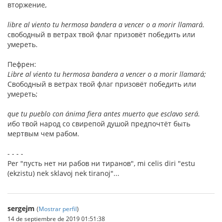
вторжение,
libre al viento tu hermosa bandera a vencer o a morir llamará.
свободный в ветрах твой флаг призовёт победить или
умереть.
Пефрен:
Libre al viento tu hermosa bandera a vencer o a morir llamará;
Свободный в ветрах твой флаг призовёт победить или
умереть;
que tu pueblo con ánima fiera antes muerto que esclavo será.
ибо твой народ со свирепой душой предпочтёт быть
мертвым чем рабом.
- - - -
Per "пусть нет ни рабов ни тиранов", mi celis diri "estu
(ekzistu) nek sklavoj nek tiranoj"...
sergejm
(
Mostrar perfil
)
14 de septiembre de 2019 01:51:38