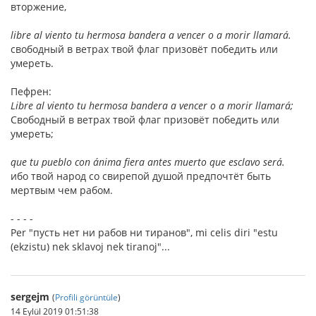
вторжение,
libre al viento tu hermosa bandera a vencer o a morir llamará.
свободный в ветрах твой флаг призовёт победить или
умереть.
Пефрен:
Libre al viento tu hermosa bandera a vencer o a morir llamará;
Свободный в ветрах твой флаг призовёт победить или
умереть;
que tu pueblo con ánima fiera antes muerto que esclavo será.
ибо твой народ со свирепой душой предпочтёт быть
мертвым чем рабом.
- - - -
Per "пусть нет ни рабов ни тиранов", mi celis diri "estu
(ekzistu) nek sklavoj nek tiranoj"...
sergejm
(
Profili görüntüle
)
14 Eylül 2019 01:51:38