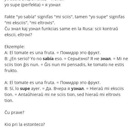
yo supe (perfekta) = я узнал
Fakte "yo sabía" signifas "mi sciis", tamen "yo supe" signifas
"mi eksciis", "mi eltrovis".
Ĉu знал kaj узнал funkcias same en la Rusa: scii kontraŭ
ekscii, eltrovi?
Ekzemple:
A: El tomate es una fruta. = Помидор это фрукт.
B: ¿En serio? Yo no
sabía
eso. = Серьёзно? Я не
знал
. = Mi ne
sciis tion ĝis nun. = Ĝis nun mi pensadis, ke tomato ne estis
frukto.
A: El tomate es una fruta. = Помидор это фрукт.
B: Sí, lo
supe
ayer. = Да. Вчера я
узнал
. = Hieraŭ mi eksciis
tion. = Antaŭhieraŭ mi ne sciis tion, sed hieraŭ mi eltrovis
tion.
Ĉu prave?
Kio pri la estonteco?