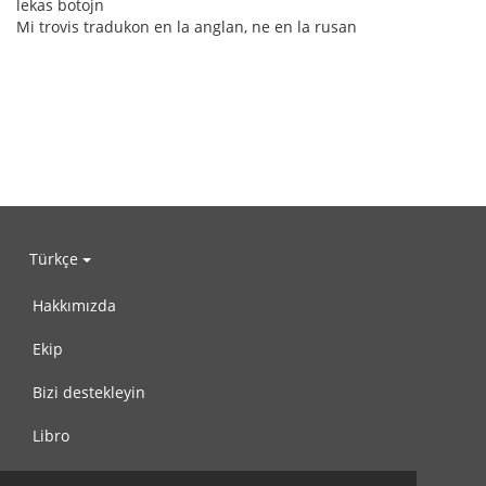
lekas botojn
Mi trovis tradukon en la anglan, ne en la rusan
Türkçe
Hakkımızda
Ekip
Bizi destekleyin
Libro
Gizlilik Politikası