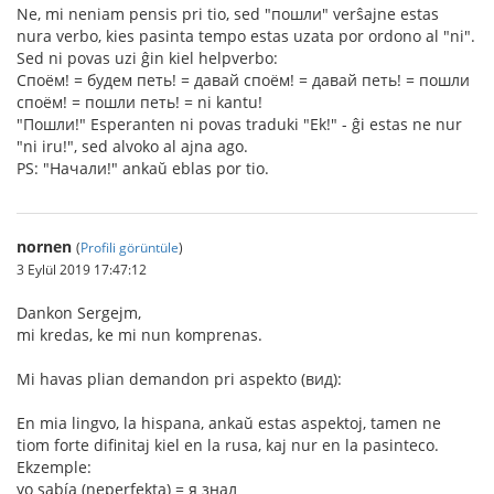
Ne, mi neniam pensis pri tio, sed "пошли" verŝajne estas
nura verbo, kies pasinta tempo estas uzata por ordono al "ni".
Sed ni povas uzi ĝin kiel helpverbo:
Споём! = будем петь! = давай споём! = давай петь! = пошли
споём! = пошли петь! = ni kantu!
"Пошли!" Esperanten ni povas traduki "Ek!" - ĝi estas ne nur
"ni iru!", sed alvoko al ajna ago.
PS: "Начали!" ankaŭ eblas por tio.
nornen
(
Profili görüntüle
)
3 Eylül 2019 17:47:12
Dankon Sergejm,
mi kredas, ke mi nun komprenas.
Mi havas plian demandon pri aspekto (вид):
En mia lingvo, la hispana, ankaŭ estas aspektoj, tamen ne
tiom forte difinitaj kiel en la rusa, kaj nur en la pasinteco.
Ekzemple:
yo sabía (neperfekta) = я знал