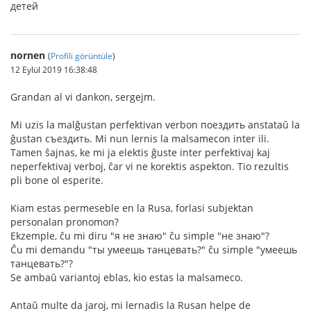
детей
nornen
(
Profili görüntüle
)
12 Eylül 2019 16:38:48
Grandan al vi dankon, sergejm.
Mi uzis la malĝustan perfektivan verbon поездить anstataŭ la
ĝustan съездить. Mi nun lernis la malsamecon inter ili.
Tamen ŝajnas, ke mi ja elektis ĝuste inter perfektivaj kaj
neperfektivaj verboj, ĉar vi ne korektis aspekton. Tio rezultis
pli bone ol esperite.
Kiam estas permeseble en la Rusa, forlasi subjektan
personalan pronomon?
Ekzemple, ĉu mi diru "я не знаю" ĉu simple "не знаю"?
Ĉu mi demandu "ты умеешь танцевать?" ĉu simple "умеешь
танцевать?"?
Se ambaŭ variantoj eblas, kio estas la malsameco.
Antaŭ multe da jaroj, mi lernadis la Rusan helpe de