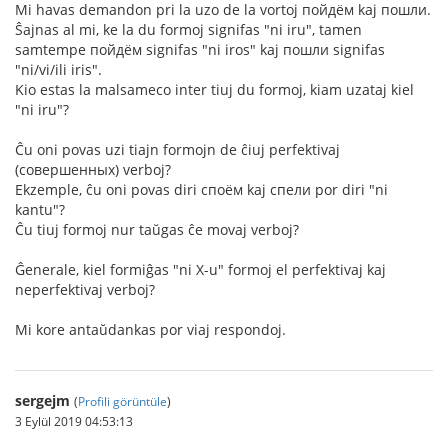
Mi havas demandon pri la uzo de la vortoj пойдём kaj пошли.
Ŝajnas al mi, ke la du formoj signifas "ni iru", tamen
samtempe пойдём signifas "ni iros" kaj пошли signifas
"ni/vi/ili iris".
Kio estas la malsameco inter tiuj du formoj, kiam uzataj kiel
"ni iru"?
Ĉu oni povas uzi tiajn formojn de ĉiuj perfektivaj
(совершенных) verboj?
Ekzemple, ĉu oni povas diri споём kaj спели por diri "ni
kantu"?
Ĉu tiuj formoj nur taŭgas ĉe movaj verboj?
Ĝenerale, kiel formiĝas "ni X-u" formoj el perfektivaj kaj
neperfektivaj verboj?
Mi kore antaŭdankas por viaj respondoj.
sergejm
(
Profili görüntüle
)
3 Eylül 2019 04:53:13