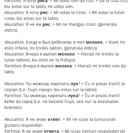
Partitivo: Я хочу
риса
. = Mi volas iom da rizo. = Da la tuta rizo,
kiu estas sur la tablo, mi volas iom.
Akuzativo: Я хочу
рис
. = Mi volas la rizon. = Mi volas la tutan
rizon, kiu estas sur la tablo.
Akuzativo: Я не ем
рис
. = Mi ne manĝas rizon. (ĝenerala
eldiro)
Akuzativo: Когда я был ребёнком, я пил
молоко
. = Kiam mi
estis infano, mi trinkis lakton. (ĝenerala eldiro)
Akuzativo: Вчера я выпил
молоко
. = Hieraŭ mi trinkis la
tutan lakton(, kiu estis en la fridujo).
Partitivo: Вчера я выпил
молока
. = Hieraŭ mi trinkis iom da
lakto.
Akuzativo: Ты можешь нарезать
лук
? = Ĉu vi povas tranĉi la
cepojn (t.e. ĉiujn cepojn, kiu estas sur la tablo)
Partitivo: Ты можешь нарезать
лука
? = Ĉu vi povas tranĉi
kelke da cepoj (t.e. ne bezone ĉiujn, sed nur la bezonatan
kvanton).
Akuzativo: Я не знаю
ответ
. = Mi ne scias la (ununuran
ĝustan) respondon.
Partitvo: Я не знаю
ответа
. = Mi scias neniun respondon (el