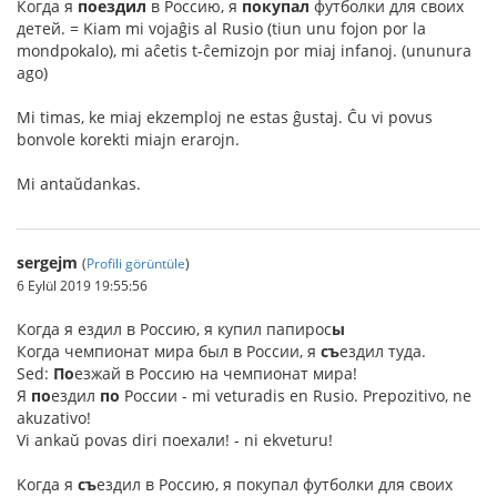
Когда я
поездил
в Россию, я
покупал
футболки для своих
детей. = Kiam mi vojaĝis al Rusio (tiun unu fojon por la
mondpokalo), mi aĉetis t-ĉemizojn por miaj infanoj. (ununura
ago)
Mi timas, ke miaj ekzemploj ne estas ĝustaj. Ĉu vi povus
bonvole korekti miajn erarojn.
Mi antaŭdankas.
sergejm
(
Profili görüntüle
)
6 Eylül 2019 19:55:56
Когда я ездил в Россию, я купил папирос
ы
Когда чемпионат мира был в России, я
съ
ездил туда.
Sed:
По
езжай в Россию на чемпионат мира!
Я
по
ездил
по
России - mi veturadis en Rusio. Prepozitivo, ne
akuzativo!
Vi ankaŭ povas diri поехали! - ni ekveturu!
Kогда я
съ
ездил в Россию, я покупал футболки для своих