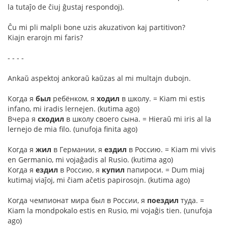
la tutaĵo de ĉiuj ĝustaj respondoj).
Ĉu mi pli malpli bone uzis akuzativon kaj partitivon?
Kiajn erarojn mi faris?
- - - -
Ankaŭ aspektoj ankoraŭ kaŭzas al mi multajn dubojn.
Когда я
был
ребёнком, я
ходил
в школу. = Kiam mi estis
infano, mi iradis lernejen. (kutima ago)
Вчера я
сходил
в школу своего сына. = Hieraŭ mi iris al la
lernejo de mia filo. (unufoja finita ago)
Когда я
жил
в Германии, я
ездил
в Россию. = Kiam mi vivis
en Germanio, mi vojaĝadis al Rusio. (kutima ago)
Когда я
ездил
в Россию, я
купил
папироси. = Dum miaj
kutimaj viaĵoj, mi ĉiam aĉetis papirosojn. (kutima ago)
Когда чемпионат мира был в России, я
поездил
туда. =
Kiam la mondpokalo estis en Rusio, mi vojaĝis tien. (unufoja
ago)