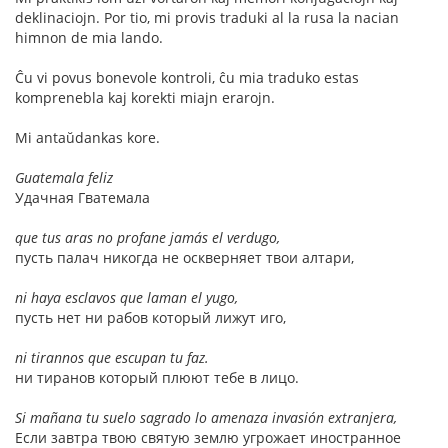
deklinaciojn. Por tio, mi provis traduki al la rusa la nacian
himnon de mia lando.
Ĉu vi povus bonevole kontroli, ĉu mia traduko estas
komprenebla kaj korekti miajn erarojn.
Mi antaŭdankas kore.
Guatemala feliz
Удачная Гватемала
que tus aras no profane jamás el verdugo,
пусть палач никогда не оскверняет твои алтари,
ni haya esclavos que laman el yugo,
пусть нет ни рабов который лижут иго,
ni tirannos que escupan tu faz.
ни тиранов который плюют тебе в лицо.
Si mañana tu suelo sagrado lo amenaza invasión extranjera,
Если завтра твою святую землю угрожает иностранное