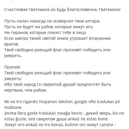
Счастливая Гватемала aŭ Будь благословенна, Гватемала!
Пусть палач никогда не осквернит твои алтари,
Пусть не будет ни рабов, которые лижут иго,
Ни тиранов, которые плюют тебе в лицо.
Если завтра твоей святой земле угрожает вторжение
врагов,
Твой свободно реющий флаг призовёт победить или
умереть.
Припев:
Твой свободно реющий флаг призовёт победить или
умереть;
Ибо твой народ со свирепой душой предпочтёт быть
мертвым, чем рабом.
Mi ne tro rigardis hispanan tekston, google ofte tradukas pli
malbone.
ánima fiera goole tradukas sovaĝa besto - дикий зверь, kio ne
estas ĝuste, sed свирепая душа ankaŭ ne estas bone.
Лижут иго ankaŭ ne tro bonas, kutime oni лижут сапоги -