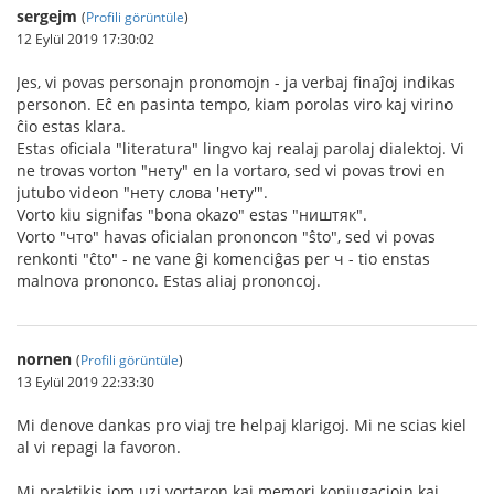
sergejm
(
Profili görüntüle
)
12 Eylül 2019 17:30:02
Jes, vi povas personajn pronomojn - ja verbaj finaĵoj indikas
personon. Eĉ en pasinta tempo, kiam porolas viro kaj virino
ĉio estas klara.
Estas oficiala "literatura" lingvo kaj realaj parolaj dialektoj. Vi
ne trovas vorton "нету" en la vortaro, sed vi povas trovi en
jutubo videon "нету слова 'нету'".
Vorto kiu signifas "bona okazo" estas "ништяк".
Vorto "что" havas oficialan prononcon "ŝto", sed vi povas
renkonti "ĉto" - ne vane ĝi komenciĝas per ч - tio enstas
malnova prononco. Estas aliaj prononcoj.
nornen
(
Profili görüntüle
)
13 Eylül 2019 22:33:30
Mi denove dankas pro viaj tre helpaj klarigoj. Mi ne scias kiel
al vi repagi la favoron.
Mi praktikis iom uzi vortaron kaj memori konjugaciojn kaj