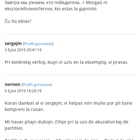
Завтра мы узнаем, кто победитель. = Morgaŭ ni
ekscios/eltrovos/lernos, kio estas la gajninto.
Ĉu tio eblas?
sergejm
(
Profili görüntüle
)
3 Eylül 2019 20:41:19
Pri konkretaj verboj, kiujn vi uzis en la ekzemploj, vi pravas.
nornen
(
Profili görüntüle
)
6 Eylül 2019 16:20:19
Koran dankon al vi sergejm, vi helpas min multe por pli bone
kompreni la rusan.
Mi havas pliajn dubojn, ĉifoje pri la uzo de akuzativo kaj de
partitivo.