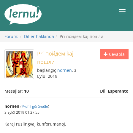
İçerik
Görüntüleme
Men
Forum:
Diller hakkında
Pri пойдём kaj пошли
Pri пойдём kaj
Cevapla
пошли
başlangıç
nornen
, 3
Eylül 2019
Mesajlar:
10
Dil:
Esperanto
nornen
(
Profili görüntüle
)
3 Eylül 2019 01:27:55
Karaj ruslingvaj kunforumanoj.