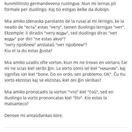
kunmilitiisto germandevena ruslingva. Nun mi lernas pli
formale per duolingo. Kaj tio estigas kelke da dubojn.
Mia amiko (denaska parolanto de la rusa) al mi lernigis, ke la
neado de "есть" estas "нету", tamen duolingo lernigas "нет".
Ekzemple: li diradis "нету воды", sed duolingo diras "нет
воды" por diri "ne estas akvo"?
"нету проблем" anstataŭ "нет проблем"?
Kiu el la du estas ĝusta?
Mia amiko uzadis ofte vorton, kiun mi ne trovas en vortaro, ĉar
mi ne scias kiel skribi ĝin. La vorto sonis iel kiel "нишчяк", kaj
signifas ion kiel "bone, ĉio en ordo, sen problemo, OK". Ĉu tiu
vorto ekzistas kaj se ekzistas, kiel oni ĝin skribas?
Mia amiko pronocadis la vorton "что" kiel "ĉoŭ", sed en
duolingo la vorto prononcatas kiel "ŝto". Kio estas la
malsameco?
Denove mi antaŭdankas kore.