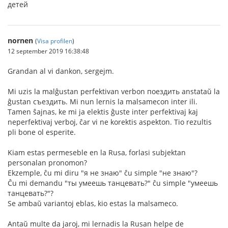
детей
nornen
(
Visa profilen
)
12 september 2019 16:38:48
Grandan al vi dankon, sergejm.
Mi uzis la malĝustan perfektivan verbon поездить anstataŭ la
ĝustan съездить. Mi nun lernis la malsamecon inter ili.
Tamen ŝajnas, ke mi ja elektis ĝuste inter perfektivaj kaj
neperfektivaj verboj, ĉar vi ne korektis aspekton. Tio rezultis
pli bone ol esperite.
Kiam estas permeseble en la Rusa, forlasi subjektan
personalan pronomon?
Ekzemple, ĉu mi diru "я не знаю" ĉu simple "не знаю"?
Ĉu mi demandu "ты умеешь танцевать?" ĉu simple "умеешь
танцевать?"?
Se ambaŭ variantoj eblas, kio estas la malsameco.
Antaŭ multe da jaroj, mi lernadis la Rusan helpe de