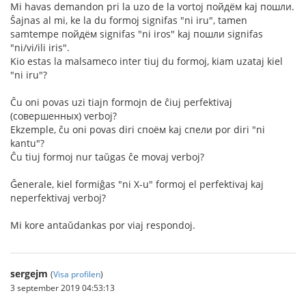
Mi havas demandon pri la uzo de la vortoj пойдём kaj пошли.
Ŝajnas al mi, ke la du formoj signifas "ni iru", tamen
samtempe пойдём signifas "ni iros" kaj пошли signifas
"ni/vi/ili iris".
Kio estas la malsameco inter tiuj du formoj, kiam uzataj kiel
"ni iru"?
Ĉu oni povas uzi tiajn formojn de ĉiuj perfektivaj
(совершенных) verboj?
Ekzemple, ĉu oni povas diri споём kaj спели por diri "ni
kantu"?
Ĉu tiuj formoj nur taŭgas ĉe movaj verboj?
Ĝenerale, kiel formiĝas "ni X-u" formoj el perfektivaj kaj
neperfektivaj verboj?
Mi kore antaŭdankas por viaj respondoj.
sergejm
(
Visa profilen
)
3 september 2019 04:53:13