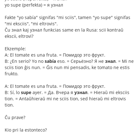
yo supe (perfekta) = я узнал
Fakte "yo sabía" signifas "mi sciis", tamen "yo supe" signifas
"mi eksciis", "mi eltrovis".
Ĉu знал kaj узнал funkcias same en la Rusa: scii kontraŭ
ekscii, eltrovi?
Ekzemple:
A: El tomate es una fruta. = Помидор это фрукт.
B: ¿En serio? Yo no
sabía
eso. = Серьёзно? Я не
знал
. = Mi ne
sciis tion ĝis nun. = Ĝis nun mi pensadis, ke tomato ne estis
frukto.
A: El tomate es una fruta. = Помидор это фрукт.
B: Sí, lo
supe
ayer. = Да. Вчера я
узнал
. = Hieraŭ mi eksciis
tion. = Antaŭhieraŭ mi ne sciis tion, sed hieraŭ mi eltrovis
tion.
Ĉu prave?
Kio pri la estonteco?