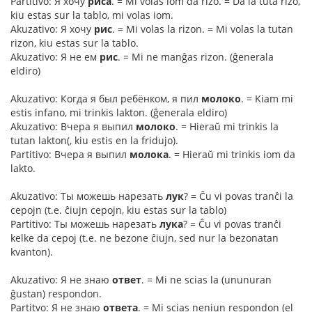
Partitivo: Я хочу
риса
. = Mi volas iom da rizo. = Da la tuta rizo,
kiu estas sur la tablo, mi volas iom.
Akuzativo: Я хочу
рис
. = Mi volas la rizon. = Mi volas la tutan
rizon, kiu estas sur la tablo.
Akuzativo: Я не ем
рис
. = Mi ne manĝas rizon. (ĝenerala
eldiro)
Akuzativo: Когда я был ребёнком, я пил
молоко
. = Kiam mi
estis infano, mi trinkis lakton. (ĝenerala eldiro)
Akuzativo: Вчера я выпил
молоко
. = Hieraŭ mi trinkis la
tutan lakton(, kiu estis en la fridujo).
Partitivo: Вчера я выпил
молока
. = Hieraŭ mi trinkis iom da
lakto.
Akuzativo: Ты можешь нарезать
лук
? = Ĉu vi povas tranĉi la
cepojn (t.e. ĉiujn cepojn, kiu estas sur la tablo)
Partitivo: Ты можешь нарезать
лука
? = Ĉu vi povas tranĉi
kelke da cepoj (t.e. ne bezone ĉiujn, sed nur la bezonatan
kvanton).
Akuzativo: Я не знаю
ответ
. = Mi ne scias la (ununuran
ĝustan) respondon.
Partitvo: Я не знаю
ответа
. = Mi scias neniun respondon (el