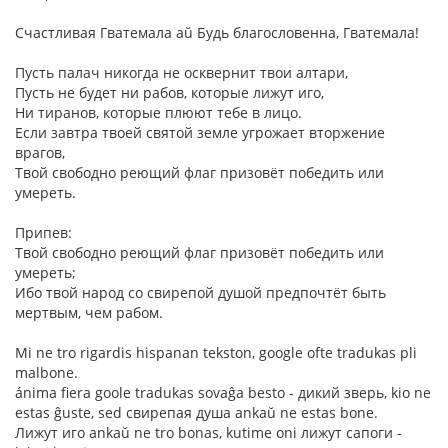
Счастливая Гватемала aŭ Будь благословенна, Гватемала!
Пусть палач никогда не осквернит твои алтари,
Пусть не будет ни рабов, которые лижут иго,
Ни тиранов, которые плюют тебе в лицо.
Если завтра твоей святой земле угрожает вторжение
врагов,
Твой свободно реющий флаг призовёт победить или
умереть.
Припев:
Твой свободно реющий флаг призовёт победить или
умереть;
Ибо твой народ со свирепой душой предпочтёт быть
мертвым, чем рабом.
Mi ne tro rigardis hispanan tekston, google ofte tradukas pli
malbone.
ánima fiera goole tradukas sovaĝa besto - дикий зверь, kio ne
estas ĝuste, sed свирепая душа ankaŭ ne estas bone.
Лижут иго ankaŭ ne tro bonas, kutime oni лижут сапоги -