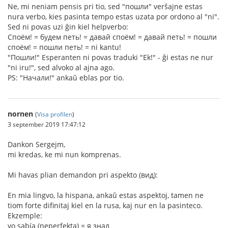
Ne, mi neniam pensis pri tio, sed "пошли" verŝajne estas
nura verbo, kies pasinta tempo estas uzata por ordono al "ni".
Sed ni povas uzi ĝin kiel helpverbo:
Споём! = будем петь! = давай споём! = давай петь! = пошли
споём! = пошли петь! = ni kantu!
"Пошли!" Esperanten ni povas traduki "Ek!" - ĝi estas ne nur
"ni iru!", sed alvoko al ajna ago.
PS: "Начали!" ankaŭ eblas por tio.
nornen
(
Visa profilen
)
3 september 2019 17:47:12
Dankon Sergejm,
mi kredas, ke mi nun komprenas.
Mi havas plian demandon pri aspekto (вид):
En mia lingvo, la hispana, ankaŭ estas aspektoj, tamen ne
tiom forte difinitaj kiel en la rusa, kaj nur en la pasinteco.
Ekzemple:
yo sabía (neperfekta) = я знал