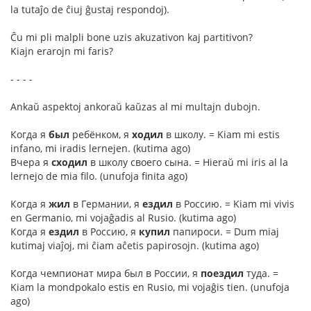
la tutaĵo de ĉiuj ĝustaj respondoj).
Ĉu mi pli malpli bone uzis akuzativon kaj partitivon?
Kiajn erarojn mi faris?
- - - -
Ankaŭ aspektoj ankoraŭ kaŭzas al mi multajn dubojn.
Когда я
был
ребёнком, я
ходил
в школу. = Kiam mi estis
infano, mi iradis lernejen. (kutima ago)
Вчера я
сходил
в школу своего сына. = Hieraŭ mi iris al la
lernejo de mia filo. (unufoja finita ago)
Когда я
жил
в Германии, я
ездил
в Россию. = Kiam mi vivis
en Germanio, mi vojaĝadis al Rusio. (kutima ago)
Когда я
ездил
в Россию, я
купил
папироси. = Dum miaj
kutimaj viaĵoj, mi ĉiam aĉetis papirosojn. (kutima ago)
Когда чемпионат мира был в России, я
поездил
туда. =
Kiam la mondpokalo estis en Rusio, mi vojaĝis tien. (unufoja
ago)