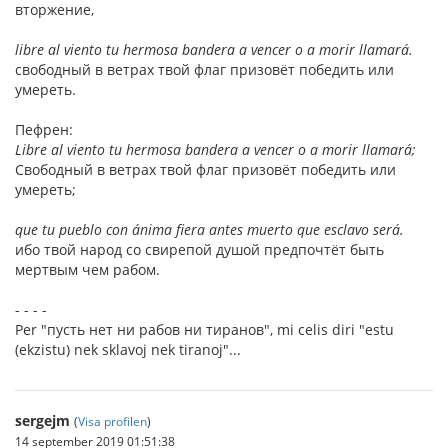
вторжение,
libre al viento tu hermosa bandera a vencer o a morir llamará.
свободный в ветрах твой флаг призовёт победить или
умереть.
Пефрен:
Libre al viento tu hermosa bandera a vencer o a morir llamará;
Свободный в ветрах твой флаг призовёт победить или
умереть;
que tu pueblo con ánima fiera antes muerto que esclavo será.
ибо твой народ со свирепой душой предпочтёт быть
мертвым чем рабом.
- - - -
Per "пусть нет ни рабов ни тиранов", mi celis diri "estu
(ekzistu) nek sklavoj nek tiranoj"...
sergejm
(
Visa profilen
)
14 september 2019 01:51:38