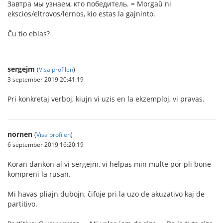
Завтра мы узнаем, кто победитель. = Morgaŭ ni
ekscios/eltrovos/lernos, kio estas la gajninto.
Ĉu tio eblas?
sergejm
(
Visa profilen
)
3 september 2019 20:41:19
Pri konkretaj verboj, kiujn vi uzis en la ekzemploj, vi pravas.
nornen
(
Visa profilen
)
6 september 2019 16:20:19
Koran dankon al vi sergejm, vi helpas min multe por pli bone
kompreni la rusan.
Mi havas pliajn dubojn, ĉifoje pri la uzo de akuzativo kaj de
partitivo.