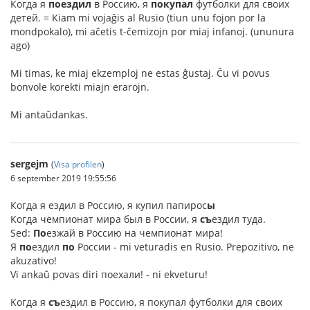
Когда я
поездил
в Россию, я
покупал
футболки для своих
детей. = Kiam mi vojaĝis al Rusio (tiun unu fojon por la
mondpokalo), mi aĉetis t-ĉemizojn por miaj infanoj. (ununura
ago)
Mi timas, ke miaj ekzemploj ne estas ĝustaj. Ĉu vi povus
bonvole korekti miajn erarojn.
Mi antaŭdankas.
sergejm
(
Visa profilen
)
6 september 2019 19:55:56
Когда я ездил в Россию, я купил папирос
ы
Когда чемпионат мира был в России, я
съ
ездил туда.
Sed:
По
езжай в Россию на чемпионат мира!
Я
по
ездил
по
России - mi veturadis en Rusio. Prepozitivo, ne
akuzativo!
Vi ankaŭ povas diri поехали! - ni ekveturu!
Kогда я
съ
ездил в Россию, я покупал футболки для своих