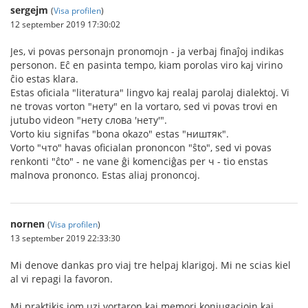
sergejm
(
Visa profilen
)
12 september 2019 17:30:02
Jes, vi povas personajn pronomojn - ja verbaj finaĵoj indikas
personon. Eĉ en pasinta tempo, kiam porolas viro kaj virino
ĉio estas klara.
Estas oficiala "literatura" lingvo kaj realaj parolaj dialektoj. Vi
ne trovas vorton "нету" en la vortaro, sed vi povas trovi en
jutubo videon "нету слова 'нету'".
Vorto kiu signifas "bona okazo" estas "ништяк".
Vorto "что" havas oficialan prononcon "ŝto", sed vi povas
renkonti "ĉto" - ne vane ĝi komenciĝas per ч - tio enstas
malnova prononco. Estas aliaj prononcoj.
nornen
(
Visa profilen
)
13 september 2019 22:33:30
Mi denove dankas pro viaj tre helpaj klarigoj. Mi ne scias kiel
al vi repagi la favoron.
Mi praktikis iom uzi vortaron kaj memori konjugaciojn kaj