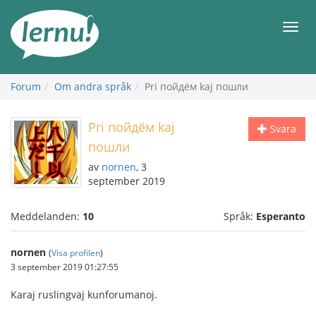
Till
sidans
Meny
innehåll
Forum
Om andra språk
Pri пойдём kaj пошли
Pri пойдём kaj
Svara
пошли
av
nornen
, 3
september 2019
Meddelanden:
10
Språk:
Esperanto
nornen
(
Visa profilen
)
3 september 2019 01:27:55
Karaj ruslingvaj kunforumanoj.