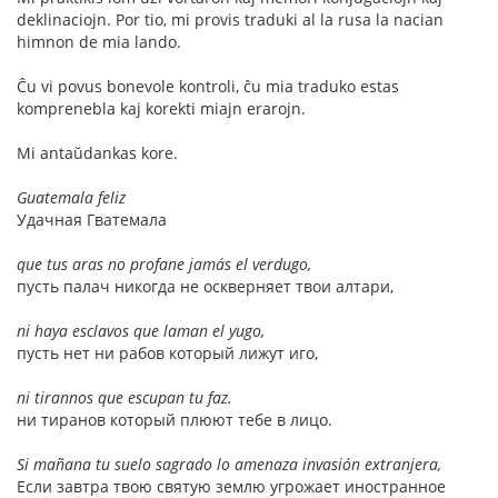
deklinaciojn. Por tio, mi provis traduki al la rusa la nacian
himnon de mia lando.
Ĉu vi povus bonevole kontroli, ĉu mia traduko estas
komprenebla kaj korekti miajn erarojn.
Mi antaŭdankas kore.
Guatemala feliz
Удачная Гватемала
que tus aras no profane jamás el verdugo,
пусть палач никогда не оскверняет твои алтари,
ni haya esclavos que laman el yugo,
пусть нет ни рабов который лижут иго,
ni tirannos que escupan tu faz.
ни тиранов который плюют тебе в лицо.
Si mañana tu suelo sagrado lo amenaza invasión extranjera,
Если завтра твою святую землю угрожает иностранное