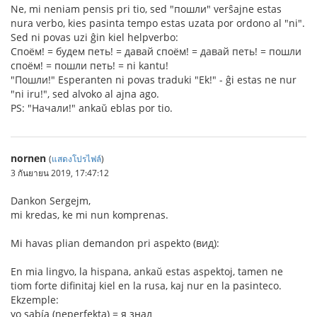
Ne, mi neniam pensis pri tio, sed "пошли" verŝajne estas
nura verbo, kies pasinta tempo estas uzata por ordono al "ni".
Sed ni povas uzi ĝin kiel helpverbo:
Споём! = будем петь! = давай споём! = давай петь! = пошли
споём! = пошли петь! = ni kantu!
"Пошли!" Esperanten ni povas traduki "Ek!" - ĝi estas ne nur
"ni iru!", sed alvoko al ajna ago.
PS: "Начали!" ankaŭ eblas por tio.
nornen
(
แสดงโปรไฟล์
)
3 กันยายน 2019, 17:47:12
Dankon Sergejm,
mi kredas, ke mi nun komprenas.
Mi havas plian demandon pri aspekto (вид):
En mia lingvo, la hispana, ankaŭ estas aspektoj, tamen ne
tiom forte difinitaj kiel en la rusa, kaj nur en la pasinteco.
Ekzemple:
yo sabía (neperfekta) = я знал