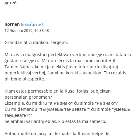
детей
nornen
(
แสดงโปรไฟล์
)
12 กันยายน 2019, 16:38:48
Grandan al vi dankon, sergejm.
Mi uzis la malĝustan perfektivan verbon поездить anstataŭ la
ĝustan съездить. Mi nun lernis la malsamecon inter ili.
Tamen ŝajnas, ke mi ja elektis ĝuste inter perfektivaj kaj
neperfektivaj verboj, ĉar vi ne korektis aspekton. Tio rezultis
pli bone ol esperite.
Kiam estas permeseble en la Rusa, forlasi subjektan
personalan pronomon?
Ekzemple, ĉu mi diru "я не знаю" ĉu simple "не знаю"?
Ĉu mi demandu "ты умеешь танцевать?" ĉu simple "умеешь
танцевать?"?
Se ambaŭ variantoj eblas, kio estas la malsameco.
Antaŭ multe da jaroj, mi lernadis la Rusan helpe de