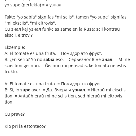
yo supe (perfekta) = я узнал
Fakte "yo sabía" signifas "mi sciis", tamen "yo supe" signifas
"mi eksciis", "mi eltrovis".
Ĉu знал kaj узнал funkcias same en la Rusa: scii kontraŭ
ekscii, eltrovi?
Ekzemple:
A: El tomate es una fruta. = Помидор это фрукт.
B: ¿En serio? Yo no
sabía
eso. = Серьёзно? Я не
знал
. = Mi ne
sciis tion ĝis nun. = Ĝis nun mi pensadis, ke tomato ne estis
frukto.
A: El tomate es una fruta. = Помидор это фрукт.
B: Sí, lo
supe
ayer. = Да. Вчера я
узнал
. = Hieraŭ mi eksciis
tion. = Antaŭhieraŭ mi ne sciis tion, sed hieraŭ mi eltrovis
tion.
Ĉu prave?
Kio pri la estonteco?