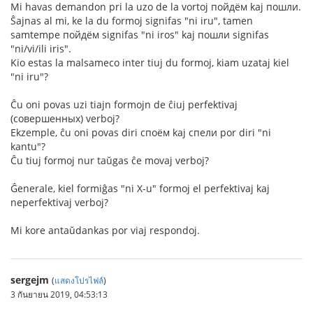
Mi havas demandon pri la uzo de la vortoj пойдём kaj пошли.
Ŝajnas al mi, ke la du formoj signifas "ni iru", tamen
samtempe пойдём signifas "ni iros" kaj пошли signifas
"ni/vi/ili iris".
Kio estas la malsameco inter tiuj du formoj, kiam uzataj kiel
"ni iru"?
Ĉu oni povas uzi tiajn formojn de ĉiuj perfektivaj
(совершенных) verboj?
Ekzemple, ĉu oni povas diri споём kaj спели por diri "ni
kantu"?
Ĉu tiuj formoj nur taŭgas ĉe movaj verboj?
Ĝenerale, kiel formiĝas "ni X-u" formoj el perfektivaj kaj
neperfektivaj verboj?
Mi kore antaŭdankas por viaj respondoj.
sergejm
(
แสดงโปรไฟล์
)
3 กันยายน 2019, 04:53:13