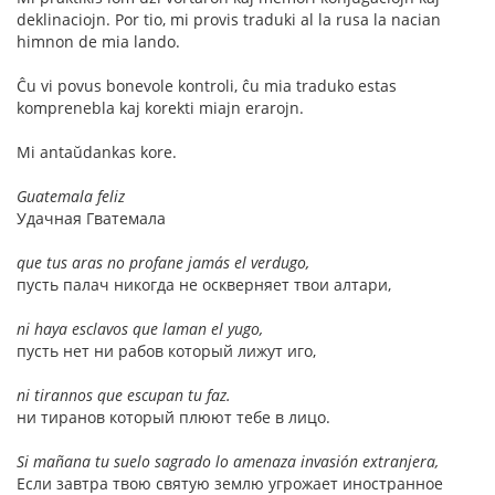
deklinaciojn. Por tio, mi provis traduki al la rusa la nacian
himnon de mia lando.
Ĉu vi povus bonevole kontroli, ĉu mia traduko estas
komprenebla kaj korekti miajn erarojn.
Mi antaŭdankas kore.
Guatemala feliz
Удачная Гватемала
que tus aras no profane jamás el verdugo,
пусть палач никогда не оскверняет твои алтари,
ni haya esclavos que laman el yugo,
пусть нет ни рабов который лижут иго,
ni tirannos que escupan tu faz.
ни тиранов который плюют тебе в лицо.
Si mañana tu suelo sagrado lo amenaza invasión extranjera,
Если завтра твою святую землю угрожает иностранное