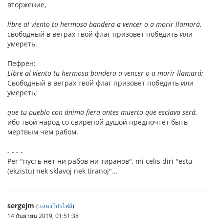
вторжение,
libre al viento tu hermosa bandera a vencer o a morir llamará.
свободный в ветрах твой флаг призовёт победить или
умереть.
Пефрен:
Libre al viento tu hermosa bandera a vencer o a morir llamará;
Свободный в ветрах твой флаг призовёт победить или
умереть;
que tu pueblo con ánima fiera antes muerto que esclavo será.
ибо твой народ со свирепой душой предпочтёт быть
мертвым чем рабом.
- - - -
Per "пусть нет ни рабов ни тиранов", mi celis diri "estu
(ekzistu) nek sklavoj nek tiranoj"...
sergejm
(
แสดงโปรไฟล์
)
14 กันยายน 2019, 01:51:38