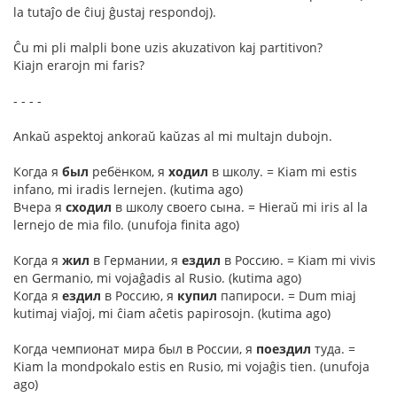
la tutaĵo de ĉiuj ĝustaj respondoj).
Ĉu mi pli malpli bone uzis akuzativon kaj partitivon?
Kiajn erarojn mi faris?
- - - -
Ankaŭ aspektoj ankoraŭ kaŭzas al mi multajn dubojn.
Когда я
был
ребёнком, я
ходил
в школу. = Kiam mi estis
infano, mi iradis lernejen. (kutima ago)
Вчера я
сходил
в школу своего сына. = Hieraŭ mi iris al la
lernejo de mia filo. (unufoja finita ago)
Когда я
жил
в Германии, я
ездил
в Россию. = Kiam mi vivis
en Germanio, mi vojaĝadis al Rusio. (kutima ago)
Когда я
ездил
в Россию, я
купил
папироси. = Dum miaj
kutimaj viaĵoj, mi ĉiam aĉetis papirosojn. (kutima ago)
Когда чемпионат мира был в России, я
поездил
туда. =
Kiam la mondpokalo estis en Rusio, mi vojaĝis tien. (unufoja
ago)