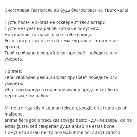
Счастливая Гватемала aŭ Будь благословенна, Гватемала!
Пусть палач никогда не осквернит твои алтари,
Пусть не будет ни рабов, которые лижут иго,
Ни тиранов, которые плюют тебе в лицо.
Если завтра твоей святой земле угрожает вторжение
врагов,
Твой свободно реющий флаг призовёт победить или
умереть.
Припев:
Твой свободно реющий флаг призовёт победить или
умереть;
Ибо твой народ со свирепой душой предпочтёт быть
мертвым, чем рабом.
Mi ne tro rigardis hispanan tekston, google ofte tradukas pli
malbone.
ánima fiera goole tradukas sovaĝa besto - дикий зверь, kio ne
estas ĝuste, sed свирепая душа ankaŭ ne estas bone.
Лижут иго ankaŭ ne tro bonas, kutime oni лижут сапоги -