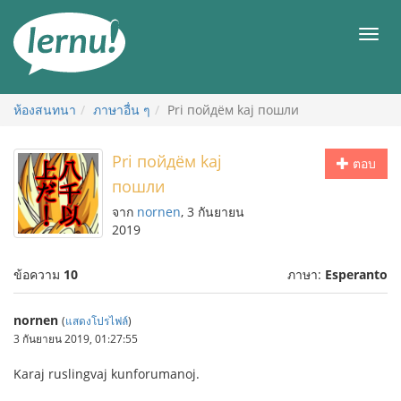
ไป
ยัง
เมนู
สารบัญ
ห้องสนทนา
ภาษาอื่น ๆ
Pri пойдём kaj пошли
Pri пойдём kaj
ตอบ
пошли
จาก
nornen
, 3 กันยายน
2019
ข้อความ
10
ภาษา:
Esperanto
nornen
(
แสดงโปรไฟล์
)
3 กันยายน 2019, 01:27:55
Karaj ruslingvaj kunforumanoj.