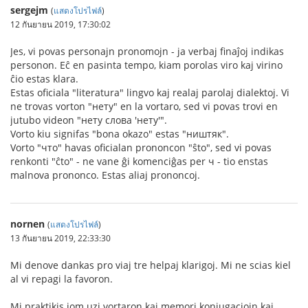
sergejm
(
แสดงโปรไฟล์
)
12 กันยายน 2019, 17:30:02
Jes, vi povas personajn pronomojn - ja verbaj finaĵoj indikas
personon. Eĉ en pasinta tempo, kiam porolas viro kaj virino
ĉio estas klara.
Estas oficiala "literatura" lingvo kaj realaj parolaj dialektoj. Vi
ne trovas vorton "нету" en la vortaro, sed vi povas trovi en
jutubo videon "нету слова 'нету'".
Vorto kiu signifas "bona okazo" estas "ништяк".
Vorto "что" havas oficialan prononcon "ŝto", sed vi povas
renkonti "ĉto" - ne vane ĝi komenciĝas per ч - tio enstas
malnova prononco. Estas aliaj prononcoj.
nornen
(
แสดงโปรไฟล์
)
13 กันยายน 2019, 22:33:30
Mi denove dankas pro viaj tre helpaj klarigoj. Mi ne scias kiel
al vi repagi la favoron.
Mi praktikis iom uzi vortaron kaj memori konjugaciojn kaj