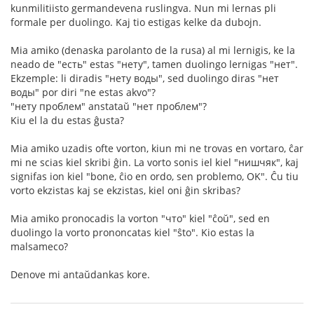
kunmilitiisto germandevena ruslingva. Nun mi lernas pli
formale per duolingo. Kaj tio estigas kelke da dubojn.
Mia amiko (denaska parolanto de la rusa) al mi lernigis, ke la
neado de "есть" estas "нету", tamen duolingo lernigas "нет".
Ekzemple: li diradis "нету воды", sed duolingo diras "нет
воды" por diri "ne estas akvo"?
"нету проблем" anstataŭ "нет проблем"?
Kiu el la du estas ĝusta?
Mia amiko uzadis ofte vorton, kiun mi ne trovas en vortaro, ĉar
mi ne scias kiel skribi ĝin. La vorto sonis iel kiel "нишчяк", kaj
signifas ion kiel "bone, ĉio en ordo, sen problemo, OK". Ĉu tiu
vorto ekzistas kaj se ekzistas, kiel oni ĝin skribas?
Mia amiko pronocadis la vorton "что" kiel "ĉoŭ", sed en
duolingo la vorto prononcatas kiel "ŝto". Kio estas la
malsameco?
Denove mi antaŭdankas kore.