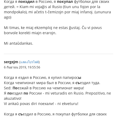
Когда я
поездил
в Россию, я
покупал
футболки для своих
детей. = Kiam mi vojaĝis al Rusio (tiun unu fojon por la
mondpokalo), mi aĉetis t-ĉemizojn por miaj infanoj. (ununura
ago)
Mi timas, ke miaj ekzemploj ne estas ĝustaj. Ĉu vi povus
bonvole korekti miajn erarojn.
Mi antaŭdankas.
sergejm
(
แสดงโปรไฟล์
)
6 กันยายน 2019, 19:55:56
Когда я ездил в Россию, я купил папирос
ы
Когда чемпионат мира был в России, я
съ
ездил туда.
Sed:
По
езжай в Россию на чемпионат мира!
Я
по
ездил
по
России - mi veturadis en Rusio. Prepozitivo, ne
akuzativo!
Vi ankaŭ povas diri поехали! - ni ekveturu!
Kогда я
съ
ездил в Россию, я покупал футболки для своих