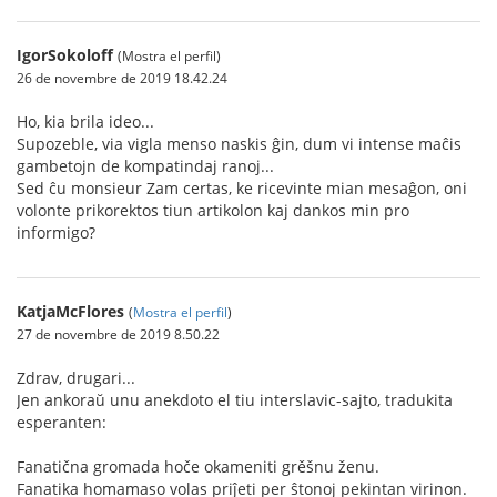
IgorSokoloff
(Mostra el perfil)
26 de novembre de 2019 18.42.24
Ho, kia brila ideo...
Supozeble, via vigla menso naskis ĝin, dum vi intense maĉis
gambetojn de kompatindaj ranoj...
Sed ĉu monsieur Zam certas, ke ricevinte mian mesaĝon, oni
volonte prikorektos tiun artikolon kaj dankos min pro
informigo?
KatjaMcFlores
(
Mostra el perfil
)
27 de novembre de 2019 8.50.22
Zdrav, drugari...
Jen ankoraŭ unu anekdoto el tiu interslavic-sajto, tradukita
esperanten:
Fanatična gromada hoče okameniti grěšnu ženu.
Fanatika homamaso volas priĵeti per ŝtonoj pekintan virinon.