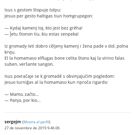
Isus s gestom štopuje tolpu:
Jesuo per gesto haltigas tiun homgrupegon:
— Kydaj kamenj toj, kto jest bez grěha!
— Ĵetu ŝtonon tiu, kiu estas senpeka!
Iz gromady leti dobro cěljeny kamenj i žena pade v dol, polna
krvju.
El la homamaso elflugas bone celita ŝtono kaj la virino falas
suben, verŝante sangon.
Isus povračaje se k gromadě s obvinjajučim pogledom:
Jesuo turniĝas al la homamaso kun riproĉa rigardo:
— Mamo, začto...
— Panjo, por kio...
sergejm
(
Mostra el perfil
)
27 de novembre de 2019 9.46.06