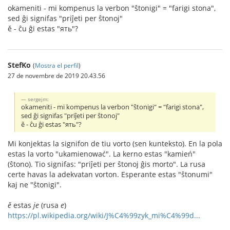
okameniti - mi kompenus la verbon "ŝtonigi" = "farigi stona",
sed ĝi signifas "priĵeti per ŝtonoj"
ě - ĉu ĝi estas "ять"?
StefKo
(
Mostra el perfil
)
27 de novembre de 2019 20.43.56
sergejm:
okameniti - mi kompenus la verbon "ŝtonigi" = "farigi stona",
sed ĝi signifas "priĵeti per ŝtonoj"
ě - ĉu ĝi estas "ять"?
Mi konjektas la signifon de tiu vorto (sen kunteksto). En la pola
estas la vorto "ukamienować". La kerno estas "kamień"
(ŝtono). Tio signifas: "priĵeti per ŝtonoj ĝis morto". La rusa
certe havas la adekvatan vorton. Esperante estas "ŝtonumi"
kaj ne "ŝtonigi".
ě
estas
je
(rusa
e
)
https://pl.wikipedia.org/wiki/J%C4%99zyk_mi%C4%99d...