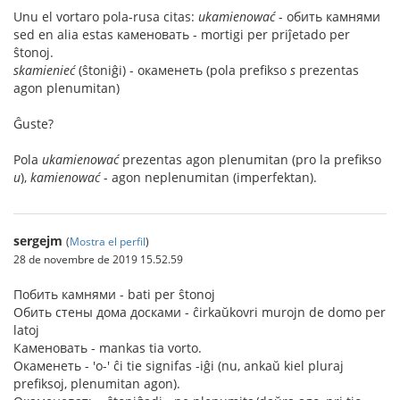
Unu el vortaro pola-rusa citas:
ukamienować
- обить камнями
sed en alia estas каменовать - mortigi per priĵetado per
ŝtonoj.
skamienieć
(ŝtoniĝi) - окаменеть (pola prefikso
s
prezentas
agon plenumitan)
Ĝuste?
Pola
ukamienować
prezentas agon plenumitan (pro la prefikso
u
),
kamienować
- agon neplenumitan (imperfektan).
sergejm
(
Mostra el perfil
)
28 de novembre de 2019 15.52.59
Побить камнями - bati per ŝtonoj
Обить стены дома досками - ĉirkaŭkovri murojn de domo per
latoj
Каменовать - mankas tia vorto.
Окаменеть - 'о-' ĉi tie signifas -iĝi (nu, ankaŭ kiel pluraj
prefiksoj, plenumitan agon).