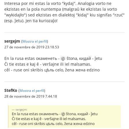
Interesa por mi estas la vorto "kydaj". Analogia vorto ne
ekzistas en la pola nuntempa (malgraŭ ke ekzistas la vorto
"wykidajło") sed ekzistas en dialektoj "kidaj" kiu signifas "rzuć"
(esp. ĵetu). Jen tia kuriozaĵo!
sergejm
(
Mostra el perfil
)
27 de novembre de 2019 23.18.53
En la rusa estas окаменеть - iĝi ŝtona, кидай - ĵetu
Ĉi tie estas e kaj ě - verŝajne ili iel malsamas.
cěl - ruse oni skribis цѣль celo, žena жена edzino
StefKo
(
Mostra el perfil
)
28 de novembre de 2019 7.44.18
sergejm:
En la rusa estas окаменеть - iĝi ŝtona, кидай - ĵetu
Ĉi tie estas e kaj ě - verŝajne ili iel malsamas.
cěl - ruse oni skribis цѣль celo, žena жена edzino