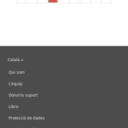
Català
Qui som
L'equip
Dóna'ns suport
Libro
Protecció de dades