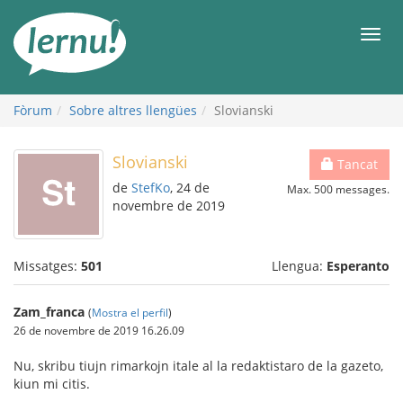
Al
contingut
Men
Fòrum
Sobre altres llengües
Slovianski
Slovianski
Tancat
de
StefKo
, 24 de
Max. 500 messages.
novembre de 2019
Missatges:
501
Llengua:
Esperanto
Zam_franca
(
Mostra el perfil
)
26 de novembre de 2019 16.26.09
Nu, skribu tiujn rimarkojn itale al la redaktistaro de la gazeto,
kiun mi citis.