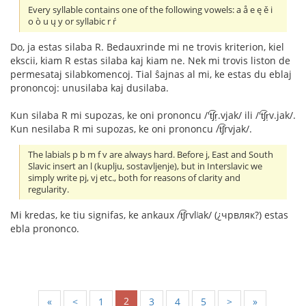
Every syllable contains one of the following vowels: a å e ę ě i
o ò u ų y or syllabic r ŕ
Do, ja estas silaba R. Bedauxrinde mi ne trovis kriterion, kiel
ekscii, kiam R estas silaba kaj kiam ne. Nek mi trovis liston de
permesataj silabkomencoj. Tial ŝajnas al mi, ke estas du eblaj
prononcoj: unusilaba kaj dusilaba.
Kun silaba R mi supozas, ke oni prononcu /'t͡ʃr̩.vjak/ ili /'t͡ʃr̩v.jak/.
Kun nesilaba R mi supozas, ke oni prononcu /t͡ʃrvjak/.
The labials p b m f v are always hard. Before j, East and South
Slavic insert an l (kuplju, sostavljenje), but in Interslavic we
simply write pj, vj etc., both for reasons of clarity and
regularity.
Mi kredas, ke tiu signifas, ke ankaux /t͡ʃrvlʲak/ (¿чрвляк?) estas
ebla prononco.
2
«
<
1
3
4
5
>
»