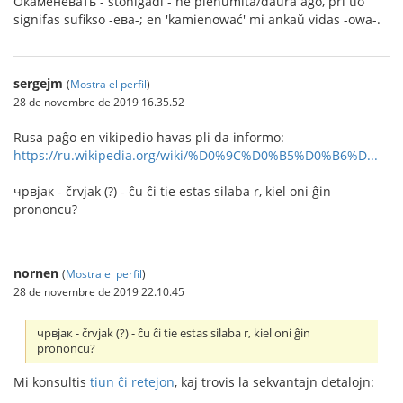
Окаменевать - ŝtoniĝadi - ne plenumita/daŭra ago, pri tio
signifas sufikso -ева-; en 'kamienować' mi ankaŭ vidas -owa-.
sergejm
(
Mostra el perfil
)
28 de novembre de 2019 16.35.52
Rusa paĝo en vikipedio havas pli da informo:
https://ru.wikipedia.org/wiki/%D0%9C%D0%B5%D0%B6%D...
чрвjак - črvjak (?) - ĉu ĉi tie estas silaba r, kiel oni ĝin
prononcu?
nornen
(
Mostra el perfil
)
28 de novembre de 2019 22.10.45
чрвjак - črvjak (?) - ĉu ĉi tie estas silaba r, kiel oni ĝin
prononcu?
Mi konsultis
tiun ĉi retejon
, kaj trovis la sekvantajn detalojn: