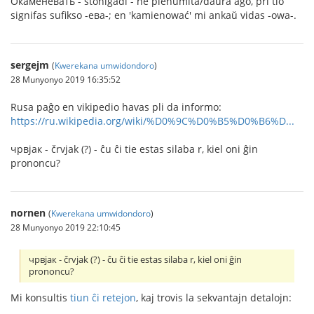
Окаменевать - ŝtoniĝadi - ne plenumita/daŭra ago, pri tio
signifas sufikso -ева-; en 'kamienować' mi ankaŭ vidas -owa-.
sergejm
(
Kwerekana umwidondoro
)
28 Munyonyo 2019 16:35:52
Rusa paĝo en vikipedio havas pli da informo:
https://ru.wikipedia.org/wiki/%D0%9C%D0%B5%D0%B6%D...
чрвjак - črvjak (?) - ĉu ĉi tie estas silaba r, kiel oni ĝin
prononcu?
nornen
(
Kwerekana umwidondoro
)
28 Munyonyo 2019 22:10:45
чрвjак - črvjak (?) - ĉu ĉi tie estas silaba r, kiel oni ĝin
prononcu?
Mi konsultis
tiun ĉi retejon
, kaj trovis la sekvantajn detalojn: