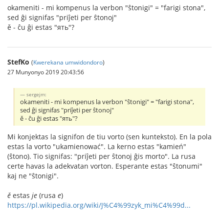
okameniti - mi kompenus la verbon "ŝtonigi" = "farigi stona",
sed ĝi signifas "priĵeti per ŝtonoj"
ě - ĉu ĝi estas "ять"?
StefKo
(
Kwerekana umwidondoro
)
27 Munyonyo 2019 20:43:56
sergejm:
okameniti - mi kompenus la verbon "ŝtonigi" = "farigi stona",
sed ĝi signifas "priĵeti per ŝtonoj"
ě - ĉu ĝi estas "ять"?
Mi konjektas la signifon de tiu vorto (sen kunteksto). En la pola
estas la vorto "ukamienować". La kerno estas "kamień"
(ŝtono). Tio signifas: "priĵeti per ŝtonoj ĝis morto". La rusa
certe havas la adekvatan vorton. Esperante estas "ŝtonumi"
kaj ne "ŝtonigi".
ě
estas
je
(rusa
e
)
https://pl.wikipedia.org/wiki/J%C4%99zyk_mi%C4%99d...