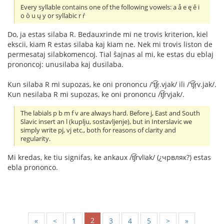
Every syllable contains one of the following vowels: a å e ę ě i
o ò u ų y or syllabic r ŕ
Do, ja estas silaba R. Bedauxrinde mi ne trovis kriterion, kiel
ekscii, kiam R estas silaba kaj kiam ne. Nek mi trovis liston de
permesataj silabkomencoj. Tial ŝajnas al mi, ke estas du eblaj
prononcoj: unusilaba kaj dusilaba.
Kun silaba R mi supozas, ke oni prononcu /'t͡ʃr̩.vjak/ ili /'t͡ʃr̩v.jak/.
Kun nesilaba R mi supozas, ke oni prononcu /t͡ʃrvjak/.
The labials p b m f v are always hard. Before j, East and South
Slavic insert an l (kuplju, sostavljenje), but in Interslavic we
simply write pj, vj etc., both for reasons of clarity and
regularity.
Mi kredas, ke tiu signifas, ke ankaux /t͡ʃrvlʲak/ (¿чрвляк?) estas
ebla prononco.
2
«
<
1
3
4
5
>
»