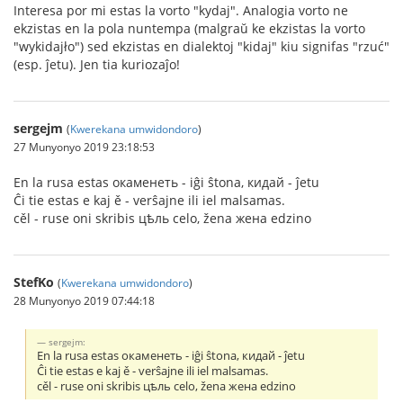
Interesa por mi estas la vorto "kydaj". Analogia vorto ne
ekzistas en la pola nuntempa (malgraŭ ke ekzistas la vorto
"wykidajło") sed ekzistas en dialektoj "kidaj" kiu signifas "rzuć"
(esp. ĵetu). Jen tia kuriozaĵo!
sergejm
(
Kwerekana umwidondoro
)
27 Munyonyo 2019 23:18:53
En la rusa estas окаменеть - iĝi ŝtona, кидай - ĵetu
Ĉi tie estas e kaj ě - verŝajne ili iel malsamas.
cěl - ruse oni skribis цѣль celo, žena жена edzino
StefKo
(
Kwerekana umwidondoro
)
28 Munyonyo 2019 07:44:18
sergejm:
En la rusa estas окаменеть - iĝi ŝtona, кидай - ĵetu
Ĉi tie estas e kaj ě - verŝajne ili iel malsamas.
cěl - ruse oni skribis цѣль celo, žena жена edzino