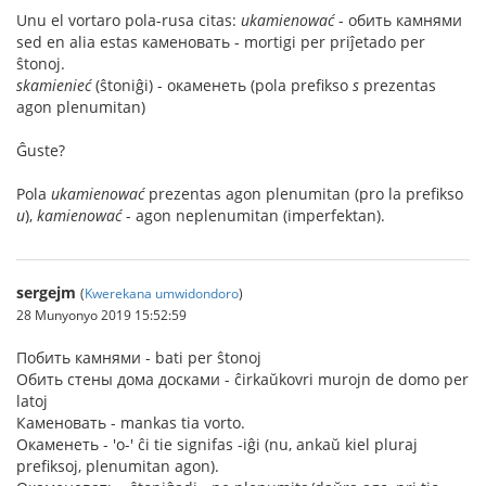
Unu el vortaro pola-rusa citas:
ukamienować
- обить камнями
sed en alia estas каменовать - mortigi per priĵetado per
ŝtonoj.
skamienieć
(ŝtoniĝi) - окаменеть (pola prefikso
s
prezentas
agon plenumitan)
Ĝuste?
Pola
ukamienować
prezentas agon plenumitan (pro la prefikso
u
),
kamienować
- agon neplenumitan (imperfektan).
sergejm
(
Kwerekana umwidondoro
)
28 Munyonyo 2019 15:52:59
Побить камнями - bati per ŝtonoj
Обить стены дома досками - ĉirkaŭkovri murojn de domo per
latoj
Каменовать - mankas tia vorto.
Окаменеть - 'о-' ĉi tie signifas -iĝi (nu, ankaŭ kiel pluraj
prefiksoj, plenumitan agon).