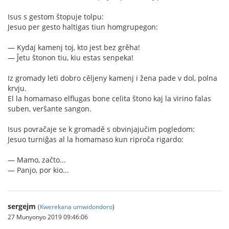
Isus s gestom štopuje tolpu:
Jesuo per gesto haltigas tiun homgrupegon:
— Kydaj kamenj toj, kto jest bez grěha!
— Ĵetu ŝtonon tiu, kiu estas senpeka!
Iz gromady leti dobro cěljeny kamenj i žena pade v dol, polna
krvju.
El la homamaso elflugas bone celita ŝtono kaj la virino falas
suben, verŝante sangon.
Isus povračaje se k gromadě s obvinjajučim pogledom:
Jesuo turniĝas al la homamaso kun riproĉa rigardo:
— Mamo, začto...
— Panjo, por kio...
sergejm
(
Kwerekana umwidondoro
)
27 Munyonyo 2019 09:46:06