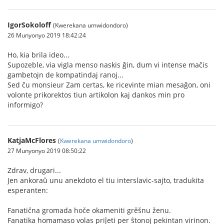
IgorSokoloff
(Kwerekana umwidondoro)
26 Munyonyo 2019 18:42:24
Ho, kia brila ideo...
Supozeble, via vigla menso naskis ĝin, dum vi intense maĉis
gambetojn de kompatindaj ranoj...
Sed ĉu monsieur Zam certas, ke ricevinte mian mesaĝon, oni
volonte prikorektos tiun artikolon kaj dankos min pro
informigo?
KatjaMcFlores
(
Kwerekana umwidondoro
)
27 Munyonyo 2019 08:50:22
Zdrav, drugari...
Jen ankoraŭ unu anekdoto el tiu interslavic-sajto, tradukita
esperanten:
Fanatična gromada hoče okameniti grěšnu ženu.
Fanatika homamaso volas priĵeti per ŝtonoj pekintan virinon.