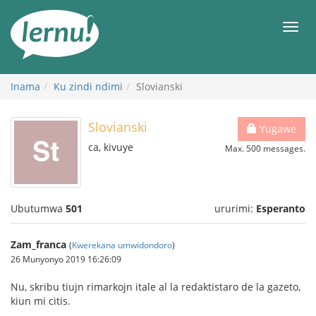
Ku
rupapuro
Urut
rw'ibirimwo
Inama
Ku zindi ndimi
Slovianski
Slovianski
Yugawe
ca, kivuye
Max. 500 messages.
Ubutumwa
501
ururimi:
Esperanto
Zam_franca
(
Kwerekana umwidondoro
)
26 Munyonyo 2019 16:26:09
Nu, skribu tiujn rimarkojn itale al la redaktistaro de la gazeto,
kiun mi citis.