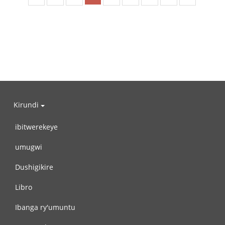
Kirundi
ibitwerekeye
umugwi
Dushigikire
Libro
Ibanga ry'umuntu