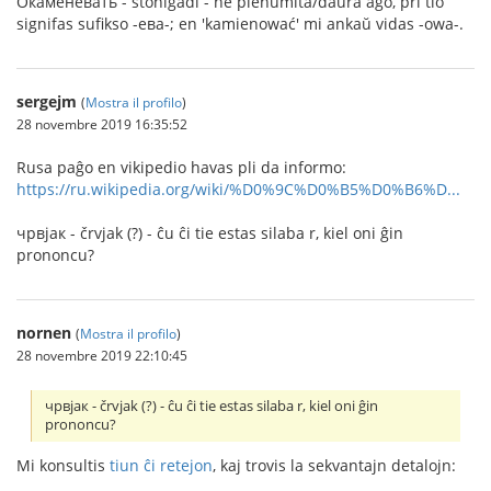
Окаменевать - ŝtoniĝadi - ne plenumita/daŭra ago, pri tio
signifas sufikso -ева-; en 'kamienować' mi ankaŭ vidas -owa-.
sergejm
(
Mostra il profilo
)
28 novembre 2019 16:35:52
Rusa paĝo en vikipedio havas pli da informo:
https://ru.wikipedia.org/wiki/%D0%9C%D0%B5%D0%B6%D...
чрвjак - črvjak (?) - ĉu ĉi tie estas silaba r, kiel oni ĝin
prononcu?
nornen
(
Mostra il profilo
)
28 novembre 2019 22:10:45
чрвjак - črvjak (?) - ĉu ĉi tie estas silaba r, kiel oni ĝin
prononcu?
Mi konsultis
tiun ĉi retejon
, kaj trovis la sekvantajn detalojn: