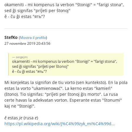
okameniti - mi kompenus la verbon "ŝtonigi" = "farigi stona",
sed ĝi signifas "priĵeti per ŝtonoj"
ě - ĉu ĝi estas "ять"?
StefKo
(
Mostra il profilo
)
27 novembre 2019 20:43:56
sergejm:
okameniti - mi kompenus la verbon "ŝtonigi" = "farigi stona",
sed ĝi signifas "priĵeti per ŝtonoj"
ě - ĉu ĝi estas "ять"?
Mi konjektas la signifon de tiu vorto (sen kunteksto). En la pola
estas la vorto "ukamienować". La kerno estas "kamień"
(ŝtono). Tio signifas: "priĵeti per ŝtonoj ĝis morto". La rusa
certe havas la adekvatan vorton. Esperante estas "ŝtonumi"
kaj ne "ŝtonigi".
ě
estas
je
(rusa
e
)
https://pl.wikipedia.org/wiki/J%C4%99zyk_mi%C4%99d...