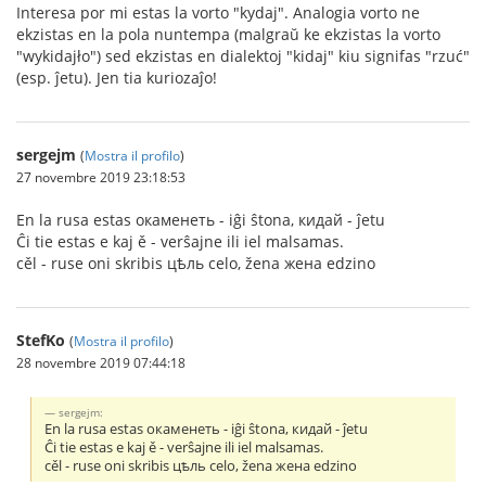
Interesa por mi estas la vorto "kydaj". Analogia vorto ne
ekzistas en la pola nuntempa (malgraŭ ke ekzistas la vorto
"wykidajło") sed ekzistas en dialektoj "kidaj" kiu signifas "rzuć"
(esp. ĵetu). Jen tia kuriozaĵo!
sergejm
(
Mostra il profilo
)
27 novembre 2019 23:18:53
En la rusa estas окаменеть - iĝi ŝtona, кидай - ĵetu
Ĉi tie estas e kaj ě - verŝajne ili iel malsamas.
cěl - ruse oni skribis цѣль celo, žena жена edzino
StefKo
(
Mostra il profilo
)
28 novembre 2019 07:44:18
sergejm:
En la rusa estas окаменеть - iĝi ŝtona, кидай - ĵetu
Ĉi tie estas e kaj ě - verŝajne ili iel malsamas.
cěl - ruse oni skribis цѣль celo, žena жена edzino