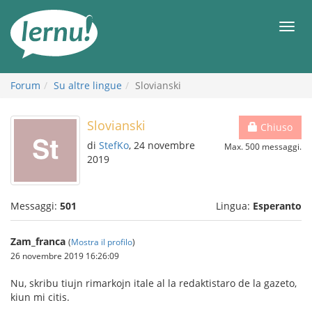
Vai
all’indice
Men
Forum
Su altre lingue
Slovianski
Slovianski
Chiuso
di
StefKo
, 24 novembre
Max. 500 messaggi.
2019
Messaggi:
501
Lingua:
Esperanto
Zam_franca
(
Mostra il profilo
)
26 novembre 2019 16:26:09
Nu, skribu tiujn rimarkojn itale al la redaktistaro de la gazeto,
kiun mi citis.