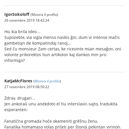
IgorSokoloff
(Mostra il profilo)
26 novembre 2019 18:42:24
Ho, kia brila ideo...
Supozeble, via vigla menso naskis ĝin, dum vi intense maĉis
gambetojn de kompatindaj ranoj...
Sed ĉu monsieur Zam certas, ke ricevinte mian mesaĝon, oni
volonte prikorektos tiun artikolon kaj dankos min pro
informigo?
KatjaMcFlores
(
Mostra il profilo
)
27 novembre 2019 08:50:22
Zdrav, drugari...
Jen ankoraŭ unu anekdoto el tiu interslavic-sajto, tradukita
esperanten:
Fanatična gromada hoče okameniti grěšnu ženu.
Fanatika homamaso volas priĵeti per ŝtonoj pekintan virinon.