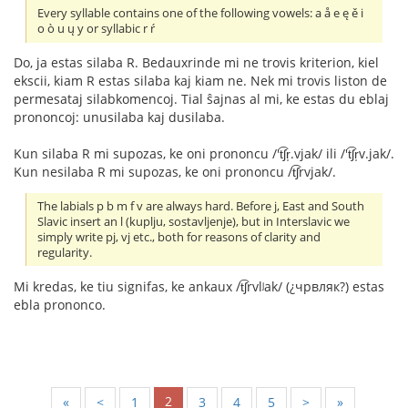
Every syllable contains one of the following vowels: a å e ę ě i
o ò u ų y or syllabic r ŕ
Do, ja estas silaba R. Bedauxrinde mi ne trovis kriterion, kiel
ekscii, kiam R estas silaba kaj kiam ne. Nek mi trovis liston de
permesataj silabkomencoj. Tial ŝajnas al mi, ke estas du eblaj
prononcoj: unusilaba kaj dusilaba.
Kun silaba R mi supozas, ke oni prononcu /'t͡ʃr̩.vjak/ ili /'t͡ʃr̩v.jak/.
Kun nesilaba R mi supozas, ke oni prononcu /t͡ʃrvjak/.
The labials p b m f v are always hard. Before j, East and South
Slavic insert an l (kuplju, sostavljenje), but in Interslavic we
simply write pj, vj etc., both for reasons of clarity and
regularity.
Mi kredas, ke tiu signifas, ke ankaux /t͡ʃrvlʲak/ (¿чрвляк?) estas
ebla prononco.
2
«
<
1
3
4
5
>
»