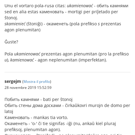
Unu el vortaro pola-rusa citas:
ukamienować
- обить камнями
sed en alia estas каменовать - mortigi per priĵetado per
ŝtonoj.
skamienieć
(ŝtoniĝi) - окаменеть (pola prefikso
s
prezentas
agon plenumitan)
Ĝuste?
Pola
ukamienować
prezentas agon plenumitan (pro la prefikso
u
),
kamienować
- agon neplenumitan (imperfektan).
sergejm
(
Mostra il profilo
)
28 novembre 2019 15:52:59
Побить камнями - bati per ŝtonoj
Обить стены дома досками - ĉirkaŭkovri murojn de domo per
latoj
Каменовать - mankas tia vorto.
Окаменеть - 'о-' ĉi tie signifas -iĝi (nu, ankaŭ kiel pluraj
prefiksoj, plenumitan agon).