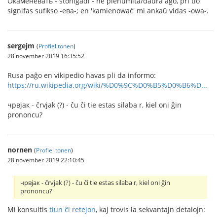
Окаменевать - ŝtoniĝadi - ne plenumita/daŭra ago, pri tio
signifas sufikso -ева-; en 'kamienować' mi ankaŭ vidas -owa-.
sergejm
(
Profiel tonen
)
28 november 2019 16:35:52
Rusa paĝo en vikipedio havas pli da informo:
https://ru.wikipedia.org/wiki/%D0%9C%D0%B5%D0%B6%D...
чрвjак - črvjak (?) - ĉu ĉi tie estas silaba r, kiel oni ĝin
prononcu?
nornen
(
Profiel tonen
)
28 november 2019 22:10:45
чрвjак - črvjak (?) - ĉu ĉi tie estas silaba r, kiel oni ĝin
prononcu?
Mi konsultis
tiun ĉi retejon
, kaj trovis la sekvantajn detalojn: