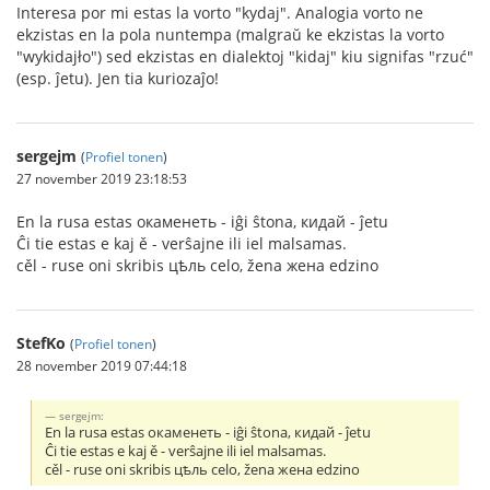
Interesa por mi estas la vorto "kydaj". Analogia vorto ne
ekzistas en la pola nuntempa (malgraŭ ke ekzistas la vorto
"wykidajło") sed ekzistas en dialektoj "kidaj" kiu signifas "rzuć"
(esp. ĵetu). Jen tia kuriozaĵo!
sergejm
(
Profiel tonen
)
27 november 2019 23:18:53
En la rusa estas окаменеть - iĝi ŝtona, кидай - ĵetu
Ĉi tie estas e kaj ě - verŝajne ili iel malsamas.
cěl - ruse oni skribis цѣль celo, žena жена edzino
StefKo
(
Profiel tonen
)
28 november 2019 07:44:18
sergejm:
En la rusa estas окаменеть - iĝi ŝtona, кидай - ĵetu
Ĉi tie estas e kaj ě - verŝajne ili iel malsamas.
cěl - ruse oni skribis цѣль celo, žena жена edzino