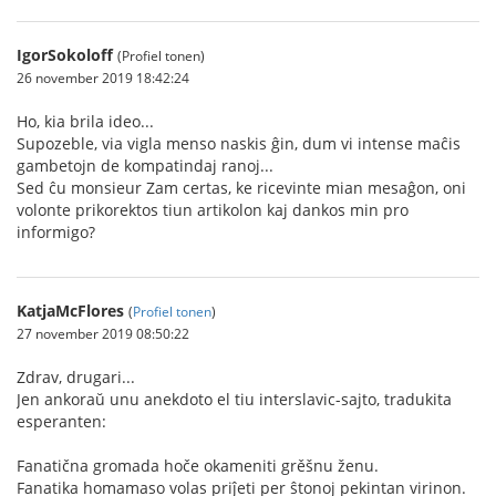
IgorSokoloff
(Profiel tonen)
26 november 2019 18:42:24
Ho, kia brila ideo...
Supozeble, via vigla menso naskis ĝin, dum vi intense maĉis
gambetojn de kompatindaj ranoj...
Sed ĉu monsieur Zam certas, ke ricevinte mian mesaĝon, oni
volonte prikorektos tiun artikolon kaj dankos min pro
informigo?
KatjaMcFlores
(
Profiel tonen
)
27 november 2019 08:50:22
Zdrav, drugari...
Jen ankoraŭ unu anekdoto el tiu interslavic-sajto, tradukita
esperanten:
Fanatična gromada hoče okameniti grěšnu ženu.
Fanatika homamaso volas priĵeti per ŝtonoj pekintan virinon.