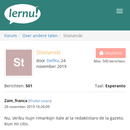
Naar
de
Men
inhoud
Forum
Over andere talen
Slovianski
Slovianski
Gesloten
door
StefKo
, 24
Max. 500 berichten.
november 2019
Berichten:
501
Taal:
Esperanto
Zam_franca
(
Profiel tonen
)
26 november 2019 16:26:09
Nu, skribu tiujn rimarkojn itale al la redaktistaro de la gazeto,
kiun mi citis.