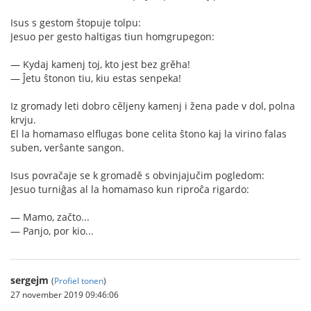
Isus s gestom štopuje tolpu:
Jesuo per gesto haltigas tiun homgrupegon:
— Kydaj kamenj toj, kto jest bez grěha!
— Ĵetu ŝtonon tiu, kiu estas senpeka!
Iz gromady leti dobro cěljeny kamenj i žena pade v dol, polna
krvju.
El la homamaso elflugas bone celita ŝtono kaj la virino falas
suben, verŝante sangon.
Isus povračaje se k gromadě s obvinjajučim pogledom:
Jesuo turniĝas al la homamaso kun riproĉa rigardo:
— Mamo, začto...
— Panjo, por kio...
sergejm
(
Profiel tonen
)
27 november 2019 09:46:06