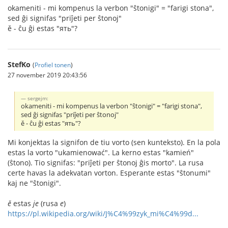
okameniti - mi kompenus la verbon "ŝtonigi" = "farigi stona",
sed ĝi signifas "priĵeti per ŝtonoj"
ě - ĉu ĝi estas "ять"?
StefKo
(
Profiel tonen
)
27 november 2019 20:43:56
sergejm:
okameniti - mi kompenus la verbon "ŝtonigi" = "farigi stona",
sed ĝi signifas "priĵeti per ŝtonoj"
ě - ĉu ĝi estas "ять"?
Mi konjektas la signifon de tiu vorto (sen kunteksto). En la pola
estas la vorto "ukamienować". La kerno estas "kamień"
(ŝtono). Tio signifas: "priĵeti per ŝtonoj ĝis morto". La rusa
certe havas la adekvatan vorton. Esperante estas "ŝtonumi"
kaj ne "ŝtonigi".
ě
estas
je
(rusa
e
)
https://pl.wikipedia.org/wiki/J%C4%99zyk_mi%C4%99d...