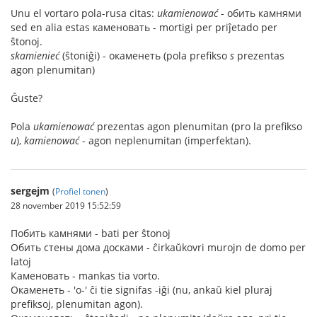
Unu el vortaro pola-rusa citas:
ukamienować
- обить камнями
sed en alia estas каменовать - mortigi per priĵetado per
ŝtonoj.
skamienieć
(ŝtoniĝi) - окаменеть (pola prefikso
s
prezentas
agon plenumitan)
Ĝuste?
Pola
ukamienować
prezentas agon plenumitan (pro la prefikso
u
),
kamienować
- agon neplenumitan (imperfektan).
sergejm
(
Profiel tonen
)
28 november 2019 15:52:59
Побить камнями - bati per ŝtonoj
Обить стены дома досками - ĉirkaŭkovri murojn de domo per
latoj
Каменовать - mankas tia vorto.
Окаменеть - 'о-' ĉi tie signifas -iĝi (nu, ankaŭ kiel pluraj
prefiksoj, plenumitan agon).