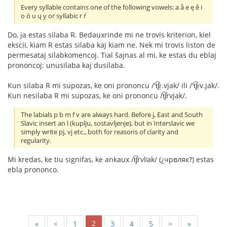
Every syllable contains one of the following vowels: a å e ę ě i
o ò u ų y or syllabic r ŕ
Do, ja estas silaba R. Bedauxrinde mi ne trovis kriterion, kiel
ekscii, kiam R estas silaba kaj kiam ne. Nek mi trovis liston de
permesataj silabkomencoj. Tial ŝajnas al mi, ke estas du eblaj
prononcoj: unusilaba kaj dusilaba.
Kun silaba R mi supozas, ke oni prononcu /'t͡ʃr̩.vjak/ ili /'t͡ʃr̩v.jak/.
Kun nesilaba R mi supozas, ke oni prononcu /t͡ʃrvjak/.
The labials p b m f v are always hard. Before j, East and South
Slavic insert an l (kuplju, sostavljenje), but in Interslavic we
simply write pj, vj etc., both for reasons of clarity and
regularity.
Mi kredas, ke tiu signifas, ke ankaux /t͡ʃrvlʲak/ (¿чрвляк?) estas
ebla prononco.
2
«
<
1
3
4
5
>
»