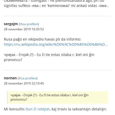
Окаменевать - ŝtoniĝadi - ne plenumita/daŭra ago, pri tio
signifas sufikso -ева-; en 'kamienować' mi ankaŭ vidas -owa-.
sergejm
(
Visa profilen
)
28 november 2019 16:35:52
Rusa paĝo en vikipedio havas pli da informo:
https://ru.wikipedia.org/wiki/%D0%9C%D0%B5%D0%B6%D...
чрвjак - črvjak (?) - ĉu ĉi tie estas silaba r, kiel oni ĝin
prononcu?
nornen
(
Visa profilen
)
28 november 2019 22:10:45
чрвjак - črvjak (?) - ĉu ĉi tie estas silaba r, kiel oni ĝin
prononcu?
Mi konsultis
tiun ĉi retejon
, kaj trovis la sekvantajn detalojn: