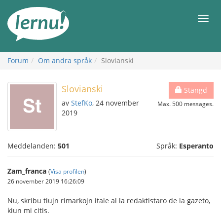
Till
sidans
Meny
innehåll
Forum
Om andra språk
Slovianski
Slovianski
Stängd
av
StefKo
, 24 november
Max. 500 messages.
2019
Meddelanden:
501
Språk:
Esperanto
Zam_franca
(
Visa profilen
)
26 november 2019 16:26:09
Nu, skribu tiujn rimarkojn itale al la redaktistaro de la gazeto,
kiun mi citis.