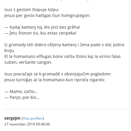
Isus s gestom štopuje tolpu:
Jesuo per gesto haltigas tiun homgrupegon:
— Kydaj kamenj toj, kto jest bez grěha!
— Ĵetu ŝtonon tiu, kiu estas senpeka!
Iz gromady leti dobro cěljeny kamenj i žena pade v dol, polna
krvju.
El la homamaso elflugas bone celita ŝtono kaj la virino falas
suben, verŝante sangon.
Isus povračaje se k gromadě s obvinjajučim pogledom:
Jesuo turniĝas al la homamaso kun riproĉa rigardo:
— Mamo, začto...
— Panjo, por kio...
sergejm
(
Visa profilen
)
27 november 2019 09:46:06