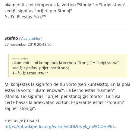
okameniti - mi kompenus la verbon "ŝtonigi" = "farigi stona",
sed ĝi signifas "priĵeti per ŝtonoj"
ě - ĉu ĝi estas "ять"?
StefKo
(
Visa profilen
)
27 november 2019 20:43:56
sergejm:
okameniti - mi kompenus la verbon "ŝtonigi" = "farigi stona",
sed ĝi signifas "priĵeti per ŝtonoj"
ě - ĉu ĝi estas "ять"?
Mi konjektas la signifon de tiu vorto (sen kunteksto). En la pola
estas la vorto "ukamienować". La kerno estas "kamień"
(ŝtono). Tio signifas: "priĵeti per ŝtonoj ĝis morto". La rusa
certe havas la adekvatan vorton. Esperante estas "ŝtonumi"
kaj ne "ŝtonigi".
ě
estas
je
(rusa
e
)
https://pl.wikipedia.org/wiki/J%C4%99zyk_mi%C4%99d...