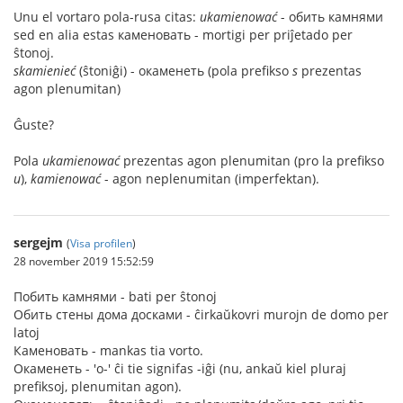
Unu el vortaro pola-rusa citas:
ukamienować
- обить камнями
sed en alia estas каменовать - mortigi per priĵetado per
ŝtonoj.
skamienieć
(ŝtoniĝi) - окаменеть (pola prefikso
s
prezentas
agon plenumitan)
Ĝuste?
Pola
ukamienować
prezentas agon plenumitan (pro la prefikso
u
),
kamienować
- agon neplenumitan (imperfektan).
sergejm
(
Visa profilen
)
28 november 2019 15:52:59
Побить камнями - bati per ŝtonoj
Обить стены дома досками - ĉirkaŭkovri murojn de domo per
latoj
Каменовать - mankas tia vorto.
Окаменеть - 'о-' ĉi tie signifas -iĝi (nu, ankaŭ kiel pluraj
prefiksoj, plenumitan agon).