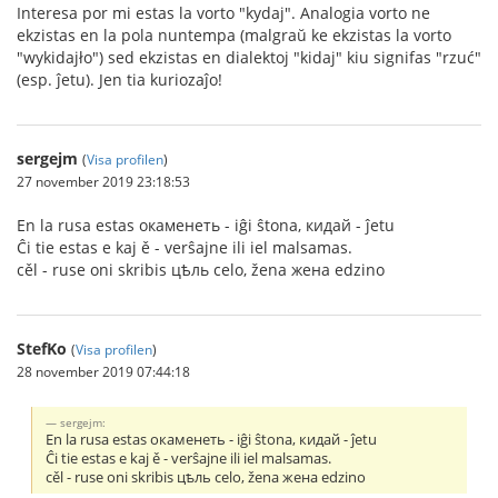
Interesa por mi estas la vorto "kydaj". Analogia vorto ne
ekzistas en la pola nuntempa (malgraŭ ke ekzistas la vorto
"wykidajło") sed ekzistas en dialektoj "kidaj" kiu signifas "rzuć"
(esp. ĵetu). Jen tia kuriozaĵo!
sergejm
(
Visa profilen
)
27 november 2019 23:18:53
En la rusa estas окаменеть - iĝi ŝtona, кидай - ĵetu
Ĉi tie estas e kaj ě - verŝajne ili iel malsamas.
cěl - ruse oni skribis цѣль celo, žena жена edzino
StefKo
(
Visa profilen
)
28 november 2019 07:44:18
sergejm:
En la rusa estas окаменеть - iĝi ŝtona, кидай - ĵetu
Ĉi tie estas e kaj ě - verŝajne ili iel malsamas.
cěl - ruse oni skribis цѣль celo, žena жена edzino