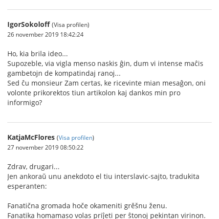
IgorSokoloff
(Visa profilen)
26 november 2019 18:42:24
Ho, kia brila ideo...
Supozeble, via vigla menso naskis ĝin, dum vi intense maĉis
gambetojn de kompatindaj ranoj...
Sed ĉu monsieur Zam certas, ke ricevinte mian mesaĝon, oni
volonte prikorektos tiun artikolon kaj dankos min pro
informigo?
KatjaMcFlores
(
Visa profilen
)
27 november 2019 08:50:22
Zdrav, drugari...
Jen ankoraŭ unu anekdoto el tiu interslavic-sajto, tradukita
esperanten:
Fanatična gromada hoče okameniti grěšnu ženu.
Fanatika homamaso volas priĵeti per ŝtonoj pekintan virinon.