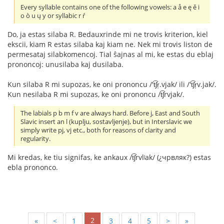
Every syllable contains one of the following vowels: a å e ę ě i
o ò u ų y or syllabic r ŕ
Do, ja estas silaba R. Bedauxrinde mi ne trovis kriterion, kiel
ekscii, kiam R estas silaba kaj kiam ne. Nek mi trovis liston de
permesataj silabkomencoj. Tial ŝajnas al mi, ke estas du eblaj
prononcoj: unusilaba kaj dusilaba.
Kun silaba R mi supozas, ke oni prononcu /'t͡ʃr̩.vjak/ ili /'t͡ʃr̩v.jak/.
Kun nesilaba R mi supozas, ke oni prononcu /t͡ʃrvjak/.
The labials p b m f v are always hard. Before j, East and South
Slavic insert an l (kuplju, sostavljenje), but in Interslavic we
simply write pj, vj etc., both for reasons of clarity and
regularity.
Mi kredas, ke tiu signifas, ke ankaux /t͡ʃrvlʲak/ (¿чрвляк?) estas
ebla prononco.
2
«
<
1
3
4
5
>
»