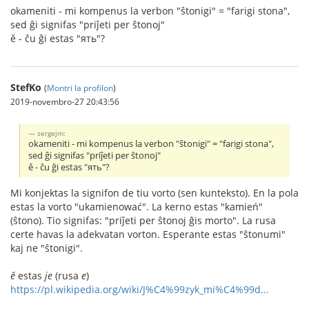
okameniti - mi kompenus la verbon "ŝtonigi" = "farigi stona",
sed ĝi signifas "priĵeti per ŝtonoj"
ě - ĉu ĝi estas "ять"?
StefKo
(
Montri la profilon
)
2019-novembro-27 20:43:56
sergejm:
okameniti - mi kompenus la verbon "ŝtonigi" = "farigi stona",
sed ĝi signifas "priĵeti per ŝtonoj"
ě - ĉu ĝi estas "ять"?
Mi konjektas la signifon de tiu vorto (sen kunteksto). En la pola
estas la vorto "ukamienować". La kerno estas "kamień"
(ŝtono). Tio signifas: "priĵeti per ŝtonoj ĝis morto". La rusa
certe havas la adekvatan vorton. Esperante estas "ŝtonumi"
kaj ne "ŝtonigi".
ě
estas
je
(rusa
e
)
https://pl.wikipedia.org/wiki/J%C4%99zyk_mi%C4%99d...