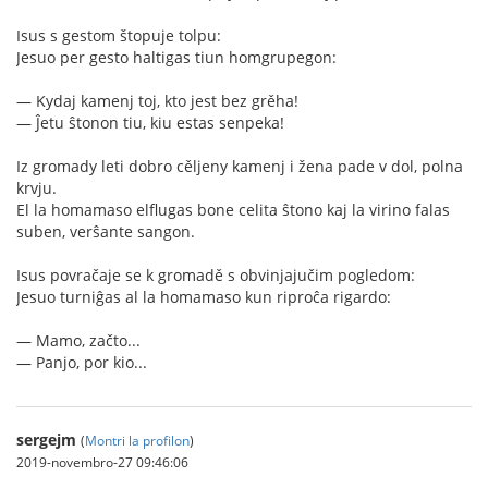
Isus s gestom štopuje tolpu:
Jesuo per gesto haltigas tiun homgrupegon:
— Kydaj kamenj toj, kto jest bez grěha!
— Ĵetu ŝtonon tiu, kiu estas senpeka!
Iz gromady leti dobro cěljeny kamenj i žena pade v dol, polna
krvju.
El la homamaso elflugas bone celita ŝtono kaj la virino falas
suben, verŝante sangon.
Isus povračaje se k gromadě s obvinjajučim pogledom:
Jesuo turniĝas al la homamaso kun riproĉa rigardo:
— Mamo, začto...
— Panjo, por kio...
sergejm
(
Montri la profilon
)
2019-novembro-27 09:46:06