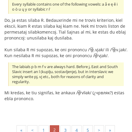
Every syllable contains one of the following vowels: a å e ę ě i
o ò u ų y or syllabic r ŕ
Do, ja estas silaba R. Bedauxrinde mi ne trovis kriterion, kiel
ekscii, kiam R estas silaba kaj kiam ne. Nek mi trovis liston de
permesataj silabkomencoj. Tial ŝajnas al mi, ke estas du eblaj
prononcoj: unusilaba kaj dusilaba.
Kun silaba R mi supozas, ke oni prononcu /'t͡ʃr̩.vjak/ ili /'t͡ʃr̩v.jak/.
Kun nesilaba R mi supozas, ke oni prononcu /t͡ʃrvjak/.
The labials p b m f v are always hard. Before j, East and South
Slavic insert an l (kuplju, sostavljenje), but in Interslavic we
simply write pj, vj etc., both for reasons of clarity and
regularity.
Mi kredas, ke tiu signifas, ke ankaux /t͡ʃrvlʲak/ (¿чрвляк?) estas
ebla prononco.
2
«
<
1
3
4
5
>
»