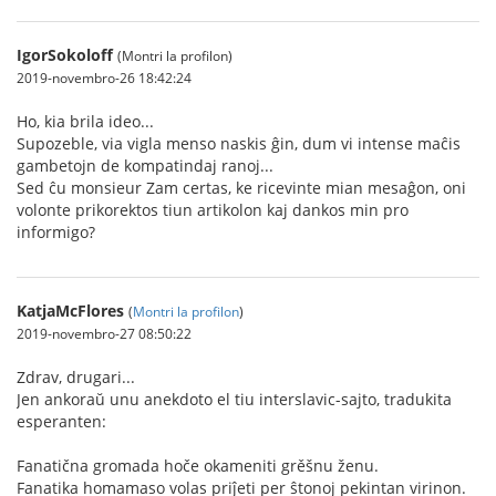
IgorSokoloff
(Montri la profilon)
2019-novembro-26 18:42:24
Ho, kia brila ideo...
Supozeble, via vigla menso naskis ĝin, dum vi intense maĉis
gambetojn de kompatindaj ranoj...
Sed ĉu monsieur Zam certas, ke ricevinte mian mesaĝon, oni
volonte prikorektos tiun artikolon kaj dankos min pro
informigo?
KatjaMcFlores
(
Montri la profilon
)
2019-novembro-27 08:50:22
Zdrav, drugari...
Jen ankoraŭ unu anekdoto el tiu interslavic-sajto, tradukita
esperanten:
Fanatična gromada hoče okameniti grěšnu ženu.
Fanatika homamaso volas priĵeti per ŝtonoj pekintan virinon.