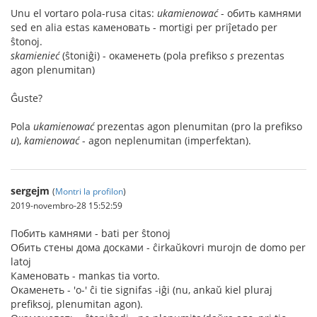
Unu el vortaro pola-rusa citas:
ukamienować
- обить камнями
sed en alia estas каменовать - mortigi per priĵetado per
ŝtonoj.
skamienieć
(ŝtoniĝi) - окаменеть (pola prefikso
s
prezentas
agon plenumitan)
Ĝuste?
Pola
ukamienować
prezentas agon plenumitan (pro la prefikso
u
),
kamienować
- agon neplenumitan (imperfektan).
sergejm
(
Montri la profilon
)
2019-novembro-28 15:52:59
Побить камнями - bati per ŝtonoj
Обить стены дома досками - ĉirkaŭkovri murojn de domo per
latoj
Каменовать - mankas tia vorto.
Окаменеть - 'о-' ĉi tie signifas -iĝi (nu, ankaŭ kiel pluraj
prefiksoj, plenumitan agon).