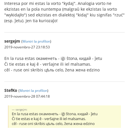
Interesa por mi estas la vorto "kydaj". Analogia vorto ne
ekzistas en la pola nuntempa (malgraŭ ke ekzistas la vorto
"wykidajło") sed ekzistas en dialektoj "kidaj" kiu signifas "rzuć"
(esp. ĵetu). Jen tia kuriozaĵo!
sergejm
(
Montri la profilon
)
2019-novembro-27 23:18:53
En la rusa estas окаменеть - iĝi ŝtona, кидай - ĵetu
Ĉi tie estas e kaj ě - verŝajne ili iel malsamas.
cěl - ruse oni skribis цѣль celo, žena жена edzino
StefKo
(
Montri la profilon
)
2019-novembro-28 07:44:18
sergejm:
En la rusa estas окаменеть - iĝi ŝtona, кидай - ĵetu
Ĉi tie estas e kaj ě - verŝajne ili iel malsamas.
cěl - ruse oni skribis цѣль celo, žena жена edzino