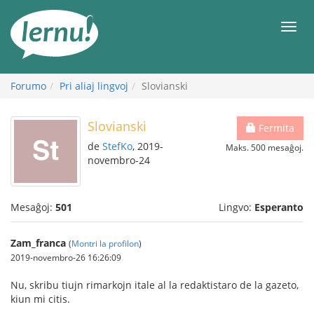
Al
la
Men
enhavo
Forumo
Pri aliaj lingvoj
Slovianski
Slovianski
Fermita
de
StefKo
, 2019-
Maks. 500 mesaĝoj.
novembro-24
Mesaĝoj:
501
Lingvo:
Esperanto
Zam_franca
(
Montri la profilon
)
2019-novembro-26 16:26:09
Nu, skribu tiujn rimarkojn itale al la redaktistaro de la gazeto,
kiun mi citis.