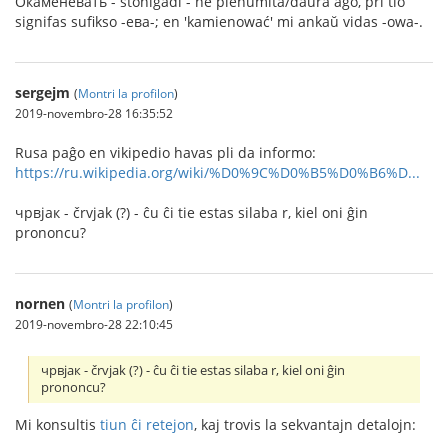
Окаменевать - ŝtoniĝadi - ne plenumita/daŭra ago, pri tio
signifas sufikso -ева-; en 'kamienować' mi ankaŭ vidas -owa-.
sergejm
(
Montri la profilon
)
2019-novembro-28 16:35:52
Rusa paĝo en vikipedio havas pli da informo:
https://ru.wikipedia.org/wiki/%D0%9C%D0%B5%D0%B6%D...
чрвjак - črvjak (?) - ĉu ĉi tie estas silaba r, kiel oni ĝin
prononcu?
nornen
(
Montri la profilon
)
2019-novembro-28 22:10:45
чрвjак - črvjak (?) - ĉu ĉi tie estas silaba r, kiel oni ĝin
prononcu?
Mi konsultis
tiun ĉi retejon
, kaj trovis la sekvantajn detalojn: