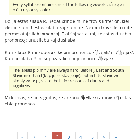
Every syllable contains one of the following vowels: a å e ę ě i
o ò u ų y or syllabic r ŕ
Do, ja estas silaba R. Bedauxrinde mi ne trovis kriterion, kiel
ekscii, kiam R estas silaba kaj kiam ne. Nek mi trovis liston de
permesataj silabkomencoj. Tial ŝajnas al mi, ke estas du eblaj
prononcoj: unusilaba kaj dusilaba.
Kun silaba R mi supozas, ke oni prononcu /'t͡ʃr̩.vjak/ ili /'t͡ʃr̩v.jak/.
Kun nesilaba R mi supozas, ke oni prononcu /t͡ʃrvjak/.
The labials p b m f v are always hard. Before j, East and South
Slavic insert an l (kuplju, sostavljenje), but in Interslavic we
simply write pj, vj etc., both for reasons of clarity and
regularity.
Mi kredas, ke tiu signifas, ke ankaux /t͡ʃrvlʲak/ (¿чрвляк?) estas
ebla prononco.
2
«
<
1
3
4
5
>
»