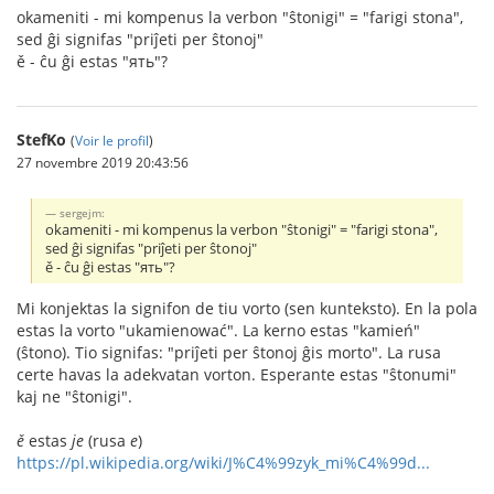
okameniti - mi kompenus la verbon "ŝtonigi" = "farigi stona",
sed ĝi signifas "priĵeti per ŝtonoj"
ě - ĉu ĝi estas "ять"?
StefKo
(
Voir le profil
)
27 novembre 2019 20:43:56
sergejm:
okameniti - mi kompenus la verbon "ŝtonigi" = "farigi stona",
sed ĝi signifas "priĵeti per ŝtonoj"
ě - ĉu ĝi estas "ять"?
Mi konjektas la signifon de tiu vorto (sen kunteksto). En la pola
estas la vorto "ukamienować". La kerno estas "kamień"
(ŝtono). Tio signifas: "priĵeti per ŝtonoj ĝis morto". La rusa
certe havas la adekvatan vorton. Esperante estas "ŝtonumi"
kaj ne "ŝtonigi".
ě
estas
je
(rusa
e
)
https://pl.wikipedia.org/wiki/J%C4%99zyk_mi%C4%99d...