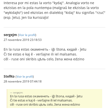
Interesa por mi estas la vorto "kydaj". Analogia vorto ne
ekzistas en la pola nuntempa (malgraŭ ke ekzistas la vorto
"wykidajło") sed ekzistas en dialektoj "kidaj" kiu signifas "rzuć"
(esp. ĵetu). Jen tia kuriozaĵo!
sergejm
(
Voir le profil
)
27 novembre 2019 23:18:53
En la rusa estas окаменеть - iĝi ŝtona, кидай - ĵetu
Ĉi tie estas e kaj ě - verŝajne ili iel malsamas.
cěl - ruse oni skribis цѣль celo, žena жена edzino
StefKo
(
Voir le profil
)
28 novembre 2019 07:44:18
sergejm:
En la rusa estas окаменеть - iĝi ŝtona, кидай - ĵetu
Ĉi tie estas e kaj ě - verŝajne ili iel malsamas.
cěl - ruse oni skribis цѣль celo, žena жена edzino