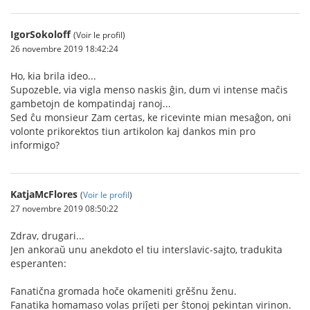
IgorSokoloff
(Voir le profil)
26 novembre 2019 18:42:24
Ho, kia brila ideo...
Supozeble, via vigla menso naskis ĝin, dum vi intense maĉis
gambetojn de kompatindaj ranoj...
Sed ĉu monsieur Zam certas, ke ricevinte mian mesaĝon, oni
volonte prikorektos tiun artikolon kaj dankos min pro
informigo?
KatjaMcFlores
(
Voir le profil
)
27 novembre 2019 08:50:22
Zdrav, drugari...
Jen ankoraŭ unu anekdoto el tiu interslavic-sajto, tradukita
esperanten:
Fanatična gromada hoče okameniti grěšnu ženu.
Fanatika homamaso volas priĵeti per ŝtonoj pekintan virinon.