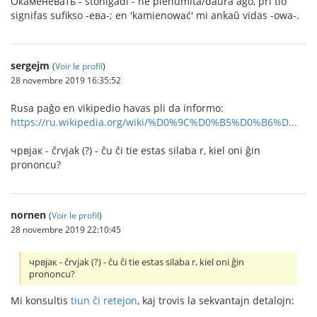
Окаменевать - ŝtoniĝadi - ne plenumita/daŭra ago, pri tio
signifas sufikso -ева-; en 'kamienować' mi ankaŭ vidas -owa-.
sergejm
(
Voir le profil
)
28 novembre 2019 16:35:52
Rusa paĝo en vikipedio havas pli da informo:
https://ru.wikipedia.org/wiki/%D0%9C%D0%B5%D0%B6%D...
чрвjак - črvjak (?) - ĉu ĉi tie estas silaba r, kiel oni ĝin
prononcu?
nornen
(
Voir le profil
)
28 novembre 2019 22:10:45
чрвjак - črvjak (?) - ĉu ĉi tie estas silaba r, kiel oni ĝin
prononcu?
Mi konsultis
tiun ĉi retejon
, kaj trovis la sekvantajn detalojn: