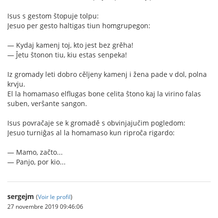
Isus s gestom štopuje tolpu:
Jesuo per gesto haltigas tiun homgrupegon:
— Kydaj kamenj toj, kto jest bez grěha!
— Ĵetu ŝtonon tiu, kiu estas senpeka!
Iz gromady leti dobro cěljeny kamenj i žena pade v dol, polna
krvju.
El la homamaso elflugas bone celita ŝtono kaj la virino falas
suben, verŝante sangon.
Isus povračaje se k gromadě s obvinjajučim pogledom:
Jesuo turniĝas al la homamaso kun riproĉa rigardo:
— Mamo, začto...
— Panjo, por kio...
sergejm
(
Voir le profil
)
27 novembre 2019 09:46:06