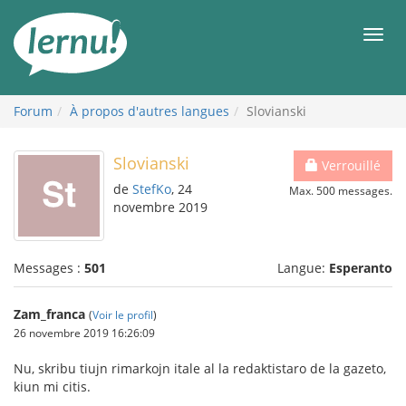
Aller
au
Men
contenu
Forum
À propos d'autres langues
Slovianski
Slovianski
Verrouillé
de
StefKo
, 24
Max. 500 messages.
novembre 2019
Messages :
501
Langue:
Esperanto
Zam_franca
(
Voir le profil
)
26 novembre 2019 16:26:09
Nu, skribu tiujn rimarkojn itale al la redaktistaro de la gazeto,
kiun mi citis.