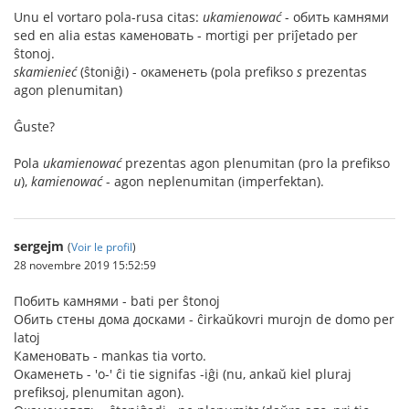
Unu el vortaro pola-rusa citas:
ukamienować
- обить камнями
sed en alia estas каменовать - mortigi per priĵetado per
ŝtonoj.
skamienieć
(ŝtoniĝi) - окаменеть (pola prefikso
s
prezentas
agon plenumitan)
Ĝuste?
Pola
ukamienować
prezentas agon plenumitan (pro la prefikso
u
),
kamienować
- agon neplenumitan (imperfektan).
sergejm
(
Voir le profil
)
28 novembre 2019 15:52:59
Побить камнями - bati per ŝtonoj
Обить стены дома досками - ĉirkaŭkovri murojn de domo per
latoj
Каменовать - mankas tia vorto.
Окаменеть - 'о-' ĉi tie signifas -iĝi (nu, ankaŭ kiel pluraj
prefiksoj, plenumitan agon).