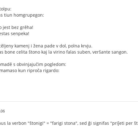
tolpu:
gas tiun homgrupegon:
o jest bez grěha!
 estas senpeka!
cěljeny kamenj i žena pade v dol, polna krvju.
s bone celita ŝtono kaj la virino falas suben, verŝante sangon.
romadě s obvinjajučim pogledom:
homamaso kun riproĉa rigardo:
.06
 la verbon "ŝtonigi" = "farigi stona", sed ĝi signifas "priĵeti per ŝ