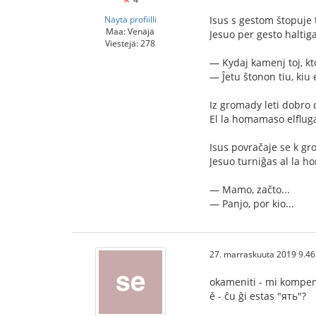
Näytä profiilli
Isus s gestom štopuje 
Maa: Venäjä
Jesuo per gesto halti
Viestejä: 278
— Kydaj kamenj toj, kt
— Ĵetu ŝtonon tiu, kiu
Iz gromady leti dobro 
El la homamaso elfluga
Isus povračaje se k g
Jesuo turniĝas al la 
— Mamo, začto...
— Panjo, por kio...
27. marraskuuta 2019 9.46
okameniti - mi kompenus
ě - ĉu ĝi estas "ять"?