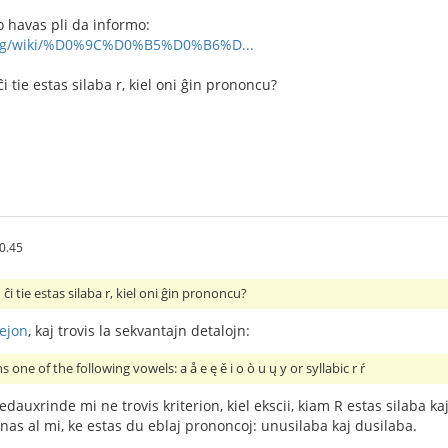
 havas pli da informo:
a.org/wiki/%D0%9C%D0%B5%D0%B6%D...
 ĉi tie estas silaba r, kiel oni ĝin prononcu?
0.45
u ĉi tie estas silaba r, kiel oni ĝin prononcu?
tejon
, kaj trovis la sekvantajn detalojn:
s one of the following vowels: a å e ę ě i o ò u ų y or syllabic r ŕ
Bedauxrinde mi ne trovis kriterion, kiel ekscii, kiam R estas silaba k
jnas al mi, ke estas du eblaj prononcoj: unusilaba kaj dusilaba.