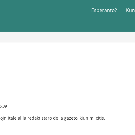
Esperanto?
Kur
6.09
jn itale al la redaktistaro de la gazeto, kiun mi citis.