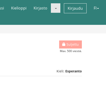
ssi
Kielioppi
Kirjasto
FI
Kirjaudu
Suljettu
Max. 500 viestiä.
Kieli:
Esperanto