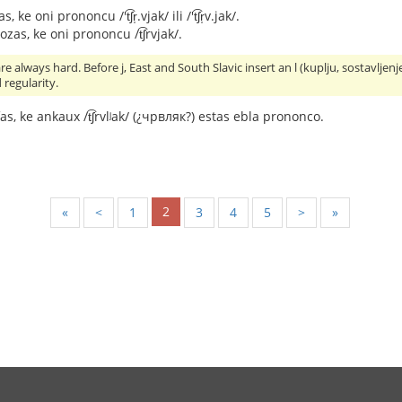
e oni prononcu /'t͡ʃr̩.vjak/ ili /'t͡ʃr̩v.jak/.
as, ke oni prononcu /t͡ʃrvjak/.
are always hard. Before j, East and South Slavic insert an l (kuplju, sostavljenje)
 regularity.
fas, ke ankaux /t͡ʃrvlʲak/ (¿чрвляк?) estas ebla prononco.
2
«
<
1
3
4
5
>
»