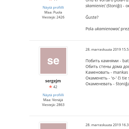
skamienieć
(ŝtoniĝi) - 
Näytä profiilli
Maa: Puola
Ĝuste?
Viestejä: 2426
Pola
ukamienować
prez
28. marraskuuta 2019 15.5
Побить камнями - bati
Обить стены дома доск
Каменовать - mankas t
Окаменеть - 'о-' ĉi tie
sergejm
Окаменевать - ŝtoniĝad
42
Näytä profiilli
Maa: Venäjä
Viestejä: 2863
28. marraskuuta 2019 16.3