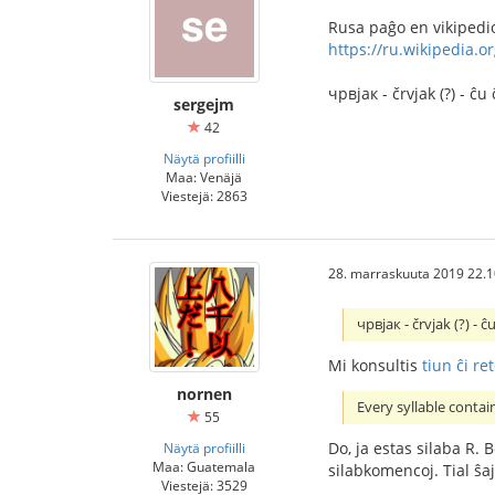
Rusa paĝo en vikipedio
https://ru.wikipedi
чрвjак - črvjak (?) - ĉu
sergejm
42
Näytä profiilli
Maa: Venäjä
Viestejä: 2863
28. marraskuuta 2019 22.1
чрвjак - črvjak (?) - ĉ
Mi konsultis
tiun ĉi re
nornen
Every syllable contain
55
Do, ja estas silaba R. 
Näytä profiilli
Maa: Guatemala
silabkomencoj. Tial ŝa
Viestejä: 3529