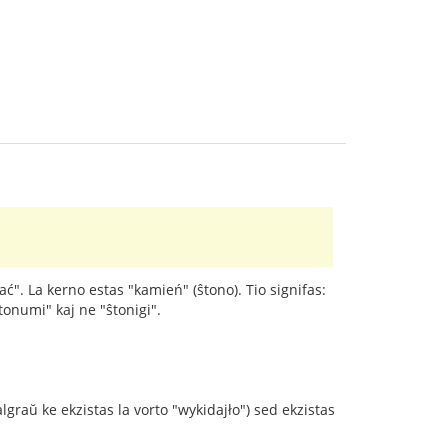
ać". La kerno estas "kamień" (ŝtono). Tio signifas:
tonumi" kaj ne "ŝtonigi".
graŭ ke ekzistas la vorto "wykidajło") sed ekzistas