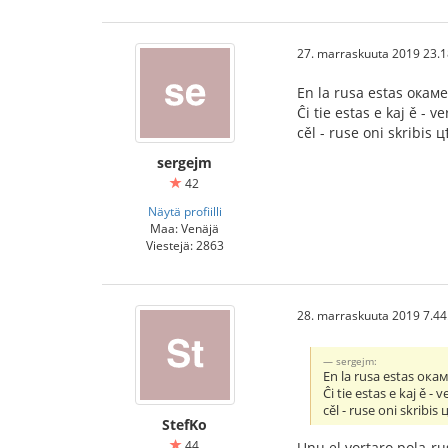
27. marraskuuta 2019 23.1
En la rusa estas окамен
Ĉi tie estas e kaj ě - v
cěl - ruse oni skribis
sergejm
42
Näytä profiilli
Maa: Venäjä
Viestejä: 2863
28. marraskuuta 2019 7.44
sergejm:
En la rusa estas окам
Ĉi tie estas e kaj ě - 
cěl - ruse oni skribi
StefKo
44
Unu el vortaro pola-ru