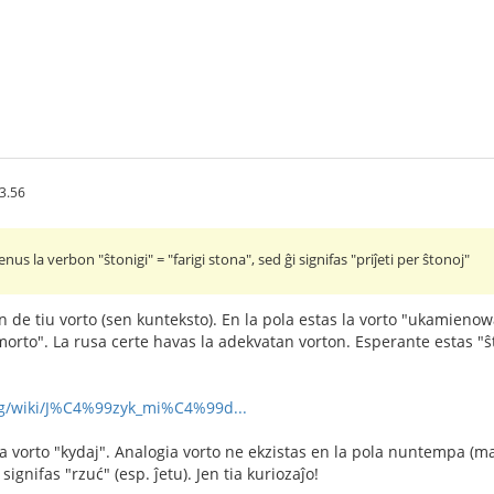
3.56
s la verbon "ŝtonigi" = "farigi stona", sed ĝi signifas "priĵeti per ŝtonoj"
n de tiu vorto (sen kunteksto). En la pola estas la vorto "ukamienow
 morto". La rusa certe havas la adekvatan vorton. Esperante estas "ŝ
org/wiki/J%C4%99zyk_mi%C4%99d...
la vorto "kydaj". Analogia vorto ne ekzistas en la pola nuntempa (mal
 signifas "rzuć" (esp. ĵetu). Jen tia kuriozaĵo!