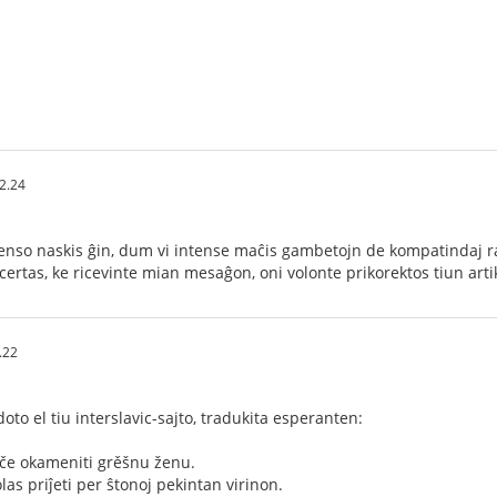
2.24
enso naskis ĝin, dum vi intense maĉis gambetojn de kompatindaj ra
rtas, ke ricevinte mian mesaĝon, oni volonte prikorektos tiun art
.22
to el tiu interslavic-sajto, tradukita esperanten:
če okameniti grěšnu ženu.
s priĵeti per ŝtonoj pekintan virinon.