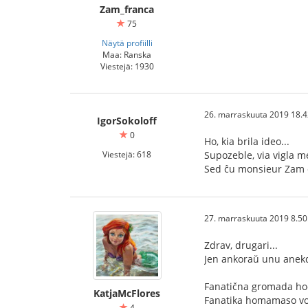
Zam_franca
75
Näytä profiilli
Maa: Ranska
Viestejä: 1930
26. marraskuuta 2019 18.4
IgorSokoloff
0
Ho, kia brila ideo...
Viestejä: 618
Supozeble, via vigla m
Sed ĉu monsieur Zam ce
27. marraskuuta 2019 8.50
Zdrav, drugari...
Jen ankoraŭ unu anekdo
Fanatična gromada ho
KatjaMcFlores
Fanatika homamaso vola
4