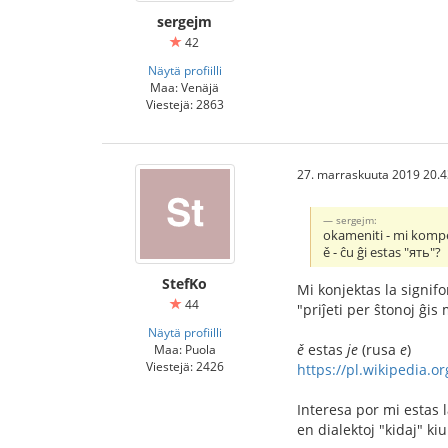
sergejm
42
Näytä profiilli
Maa: Venäjä
Viestejä: 2863
27. marraskuuta 2019 20.4
sergejm:
okameniti - mi kompenu
ě - ĉu ĝi estas "ять"?
StefKo
Mi konjektas la signifo
44
"priĵeti per ŝtonoj ĝis
Näytä profiilli
ě
estas
je
(rusa
e
)
Maa: Puola
Viestejä: 2426
https://pl.wikipedia.
Interesa por mi estas 
en dialektoj "kidaj" kiu