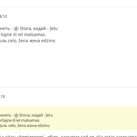
8.53
еть - iĝi ŝtona, кидай - ĵetu
erŝajne ili iel malsamas.
 цѣль celo, žena жена edzino
.18
енеть - iĝi ŝtona, кидай - ĵetu
verŝajne ili iel malsamas.
s цѣль celo, žena жена edzino
sa citas:
ukamienować
- обить камнями sed en alia estas каменовать