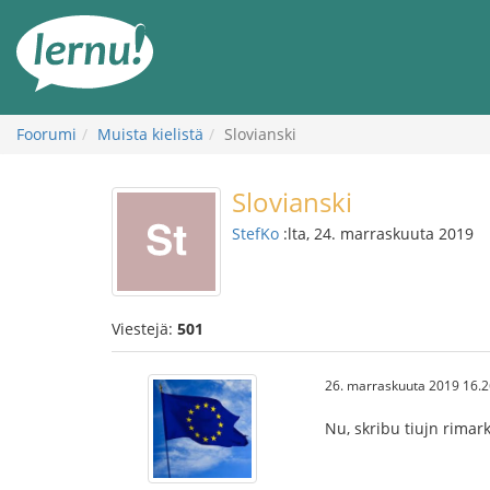
Tästä
sisältöön
Foorumi
Muista kielistä
Slovianski
Slovianski
StefKo
:lta, 24. marraskuuta 2019
Viestejä:
501
26. marraskuuta 2019 16.2
Nu, skribu tiujn rimarko