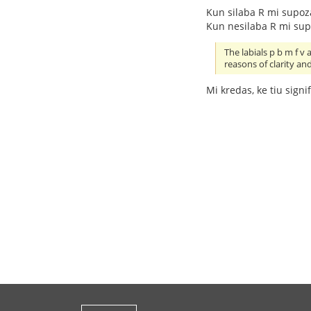
Kun silaba R mi supozas, k
Kun nesilaba R mi supoz
The labials p b m f v 
reasons of clarity and
Mi kredas, ke tiu signi