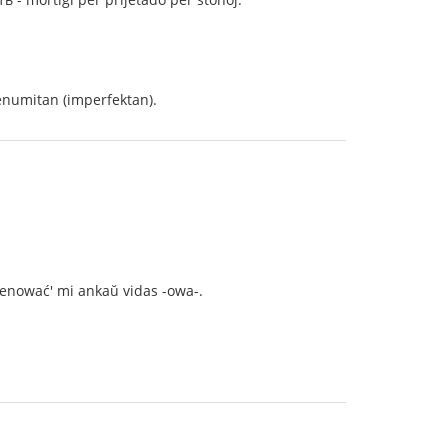
numitan (imperfektan).
mienować' mi ankaŭ vidas -owa-.