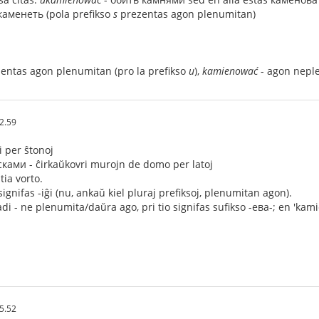
окаменеть (pola prefikso
s
prezentas agon plenumitan)
entas agon plenumitan (pro la prefikso
u
),
kamienować
- agon neple
2.59
 per ŝtonoj
ами - ĉirkaŭkovri murojn de domo per latoj
ia vorto.
 signifas -iĝi (nu, ankaŭ kiel pluraj prefiksoj, plenumitan agon).
i - ne plenumita/daŭra ago, pri tio signifas sufikso -ева-; en 'ka
5.52