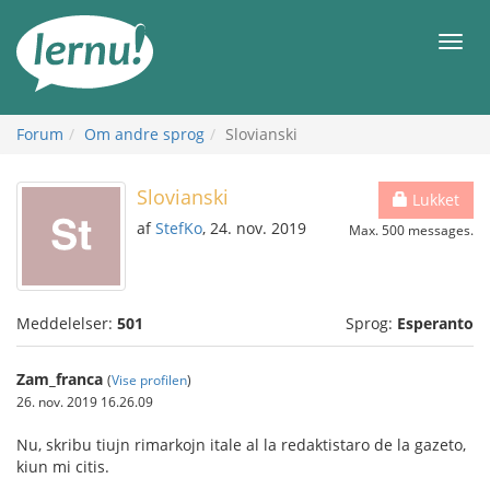
Til
indholdet
Men
Forum
Om andre sprog
Slovianski
Slovianski
Lukket
af
StefKo
, 24. nov. 2019
Max. 500 messages.
Meddelelser:
501
Sprog:
Esperanto
Zam_franca
(
Vise profilen
)
26. nov. 2019 16.26.09
Nu, skribu tiujn rimarkojn itale al la redaktistaro de la gazeto,
kiun mi citis.