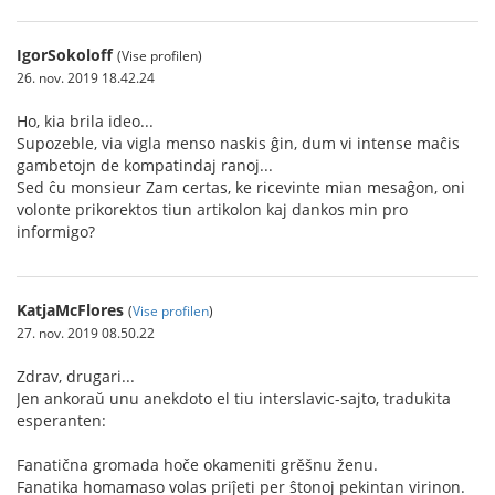
IgorSokoloff
(Vise profilen)
26. nov. 2019 18.42.24
Ho, kia brila ideo...
Supozeble, via vigla menso naskis ĝin, dum vi intense maĉis
gambetojn de kompatindaj ranoj...
Sed ĉu monsieur Zam certas, ke ricevinte mian mesaĝon, oni
volonte prikorektos tiun artikolon kaj dankos min pro
informigo?
KatjaMcFlores
(
Vise profilen
)
27. nov. 2019 08.50.22
Zdrav, drugari...
Jen ankoraŭ unu anekdoto el tiu interslavic-sajto, tradukita
esperanten:
Fanatična gromada hoče okameniti grěšnu ženu.
Fanatika homamaso volas priĵeti per ŝtonoj pekintan virinon.