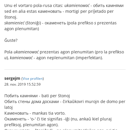
Unu el vortaro pola-rusa citas:
ukamienować
- обить камнями
sed en alia estas каменовать - mortigi per priĵetado per
ŝtonoj.
skamienieć
(ŝtoniĝi) - окаменеть (pola prefikso
s
prezentas
agon plenumitan)
Ĝuste?
Pola
ukamienować
prezentas agon plenumitan (pro la prefikso
u
),
kamienować
- agon neplenumitan (imperfektan).
sergejm
(
Vise profilen
)
28. nov. 2019 15.52.59
Побить камнями - bati per ŝtonoj
Обить стены дома досками - ĉirkaŭkovri murojn de domo per
latoj
Каменовать - mankas tia vorto.
Окаменеть - 'о-' ĉi tie signifas -iĝi (nu, ankaŭ kiel pluraj
prefiksoj, plenumitan agon).