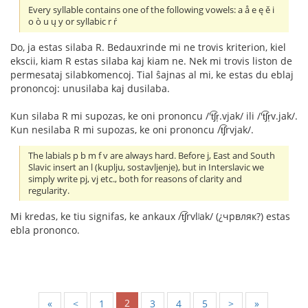
Every syllable contains one of the following vowels: a å e ę ě i
o ò u ų y or syllabic r ŕ
Do, ja estas silaba R. Bedauxrinde mi ne trovis kriterion, kiel
ekscii, kiam R estas silaba kaj kiam ne. Nek mi trovis liston de
permesataj silabkomencoj. Tial ŝajnas al mi, ke estas du eblaj
prononcoj: unusilaba kaj dusilaba.
Kun silaba R mi supozas, ke oni prononcu /'t͡ʃr̩.vjak/ ili /'t͡ʃr̩v.jak/.
Kun nesilaba R mi supozas, ke oni prononcu /t͡ʃrvjak/.
The labials p b m f v are always hard. Before j, East and South
Slavic insert an l (kuplju, sostavljenje), but in Interslavic we
simply write pj, vj etc., both for reasons of clarity and
regularity.
Mi kredas, ke tiu signifas, ke ankaux /t͡ʃrvlʲak/ (¿чрвляк?) estas
ebla prononco.
2
«
<
1
3
4
5
>
»