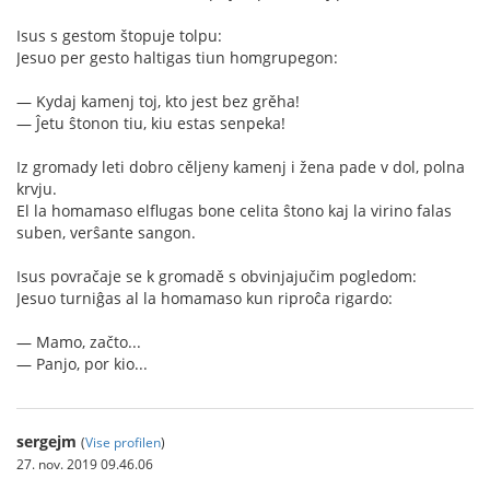
Isus s gestom štopuje tolpu:
Jesuo per gesto haltigas tiun homgrupegon:
— Kydaj kamenj toj, kto jest bez grěha!
— Ĵetu ŝtonon tiu, kiu estas senpeka!
Iz gromady leti dobro cěljeny kamenj i žena pade v dol, polna
krvju.
El la homamaso elflugas bone celita ŝtono kaj la virino falas
suben, verŝante sangon.
Isus povračaje se k gromadě s obvinjajučim pogledom:
Jesuo turniĝas al la homamaso kun riproĉa rigardo:
— Mamo, začto...
— Panjo, por kio...
sergejm
(
Vise profilen
)
27. nov. 2019 09.46.06