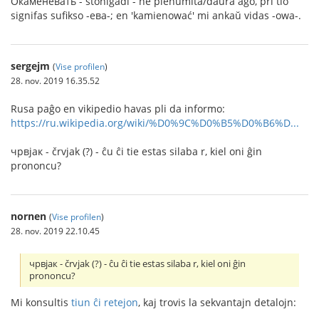
Окаменевать - ŝtoniĝadi - ne plenumita/daŭra ago, pri tio
signifas sufikso -ева-; en 'kamienować' mi ankaŭ vidas -owa-.
sergejm
(
Vise profilen
)
28. nov. 2019 16.35.52
Rusa paĝo en vikipedio havas pli da informo:
https://ru.wikipedia.org/wiki/%D0%9C%D0%B5%D0%B6%D...
чрвjак - črvjak (?) - ĉu ĉi tie estas silaba r, kiel oni ĝin
prononcu?
nornen
(
Vise profilen
)
28. nov. 2019 22.10.45
чрвjак - črvjak (?) - ĉu ĉi tie estas silaba r, kiel oni ĝin
prononcu?
Mi konsultis
tiun ĉi retejon
, kaj trovis la sekvantajn detalojn: