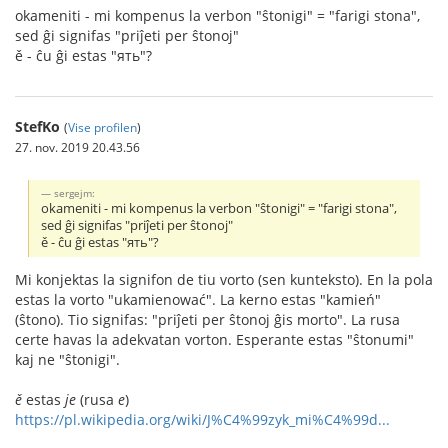
okameniti - mi kompenus la verbon "ŝtonigi" = "farigi stona",
sed ĝi signifas "priĵeti per ŝtonoj"
ě - ĉu ĝi estas "ять"?
StefKo
(
Vise profilen
)
27. nov. 2019 20.43.56
sergejm:
okameniti - mi kompenus la verbon "ŝtonigi" = "farigi stona",
sed ĝi signifas "priĵeti per ŝtonoj"
ě - ĉu ĝi estas "ять"?
Mi konjektas la signifon de tiu vorto (sen kunteksto). En la pola
estas la vorto "ukamienować". La kerno estas "kamień"
(ŝtono). Tio signifas: "priĵeti per ŝtonoj ĝis morto". La rusa
certe havas la adekvatan vorton. Esperante estas "ŝtonumi"
kaj ne "ŝtonigi".
ě
estas
je
(rusa
e
)
https://pl.wikipedia.org/wiki/J%C4%99zyk_mi%C4%99d...