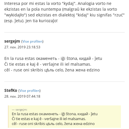
Interesa por mi estas la vorto "kydaj". Analogia vorto ne
ekzistas en la pola nuntempa (malgraŭ ke ekzistas la vorto
"wykidajło") sed ekzistas en dialektoj "kidaj" kiu signifas "rzuć"
(esp. ĵetu). Jen tia kuriozaĵo!
sergejm
(
Vise profilen
)
27. nov. 2019 23.18.53
En la rusa estas окаменеть - iĝi ŝtona, кидай - ĵetu
Ĉi tie estas e kaj ě - verŝajne ili iel malsamas.
cěl - ruse oni skribis цѣль celo, žena жена edzino
StefKo
(
Vise profilen
)
28. nov. 2019 07.44.18
sergejm:
En la rusa estas окаменеть - iĝi ŝtona, кидай - ĵetu
Ĉi tie estas e kaj ě - verŝajne ili iel malsamas.
cěl - ruse oni skribis цѣль celo, žena жена edzino