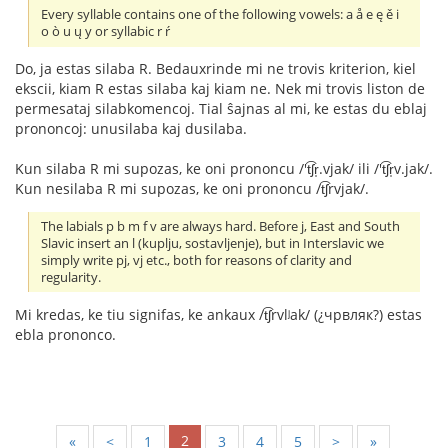
Every syllable contains one of the following vowels: a å e ę ě i
o ò u ų y or syllabic r ŕ
Do, ja estas silaba R. Bedauxrinde mi ne trovis kriterion, kiel
ekscii, kiam R estas silaba kaj kiam ne. Nek mi trovis liston de
permesataj silabkomencoj. Tial ŝajnas al mi, ke estas du eblaj
prononcoj: unusilaba kaj dusilaba.
Kun silaba R mi supozas, ke oni prononcu /'t͡ʃr̩.vjak/ ili /'t͡ʃr̩v.jak/.
Kun nesilaba R mi supozas, ke oni prononcu /t͡ʃrvjak/.
The labials p b m f v are always hard. Before j, East and South
Slavic insert an l (kuplju, sostavljenje), but in Interslavic we
simply write pj, vj etc., both for reasons of clarity and
regularity.
Mi kredas, ke tiu signifas, ke ankaux /t͡ʃrvlʲak/ (¿чрвляк?) estas
ebla prononco.
2
«
<
1
3
4
5
>
»