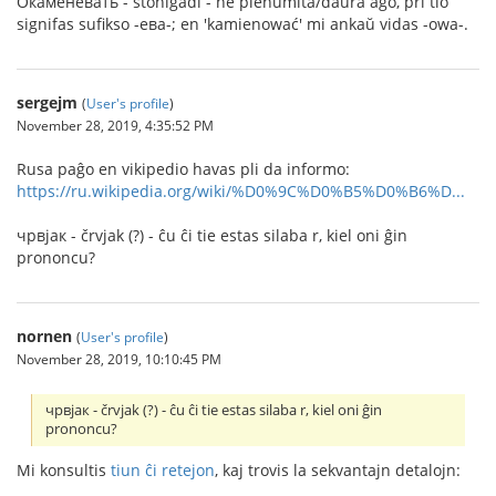
Окаменевать - ŝtoniĝadi - ne plenumita/daŭra ago, pri tio
signifas sufikso -ева-; en 'kamienować' mi ankaŭ vidas -owa-.
sergejm
(
User's profile
)
November 28, 2019, 4:35:52 PM
Rusa paĝo en vikipedio havas pli da informo:
https://ru.wikipedia.org/wiki/%D0%9C%D0%B5%D0%B6%D...
чрвjак - črvjak (?) - ĉu ĉi tie estas silaba r, kiel oni ĝin
prononcu?
nornen
(
User's profile
)
November 28, 2019, 10:10:45 PM
чрвjак - črvjak (?) - ĉu ĉi tie estas silaba r, kiel oni ĝin
prononcu?
Mi konsultis
tiun ĉi retejon
, kaj trovis la sekvantajn detalojn: