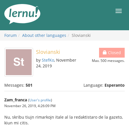
Skip
to
Men
the
content
Forum
About other languages
Slovianski
Slovianski
Closed
by
StefKo
, November
Max. 500 messages.
24, 2019
Messages:
501
Language:
Esperanto
Zam_franca
(
User's profile
)
November 26, 2019, 4:26:09 PM
Nu, skribu tiujn rimarkojn itale al la redaktistaro de la gazeto,
kiun mi citis.