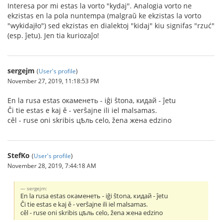
Interesa por mi estas la vorto "kydaj". Analogia vorto ne
ekzistas en la pola nuntempa (malgraŭ ke ekzistas la vorto
"wykidajło") sed ekzistas en dialektoj "kidaj" kiu signifas "rzuć"
(esp. ĵetu). Jen tia kuriozaĵo!
sergejm
(
User's profile
)
November 27, 2019, 11:18:53 PM
En la rusa estas окаменеть - iĝi ŝtona, кидай - ĵetu
Ĉi tie estas e kaj ě - verŝajne ili iel malsamas.
cěl - ruse oni skribis цѣль celo, žena жена edzino
StefKo
(
User's profile
)
November 28, 2019, 7:44:18 AM
sergejm:
En la rusa estas окаменеть - iĝi ŝtona, кидай - ĵetu
Ĉi tie estas e kaj ě - verŝajne ili iel malsamas.
cěl - ruse oni skribis цѣль celo, žena жена edzino