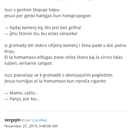
Isus s gestom štopuje tolpu:
Jesuo per gesto haltigas tiun homgrupegon:
— Kydaj kamenj toj, kto jest bez grěha!
— Ĵetu ŝtonon tiu, kiu estas senpeka!
Iz gromady leti dobro cěljeny kamenj i žena pade v dol, polna
krvju.
El la homamaso elflugas bone celita ŝtono kaj la virino falas
suben, verŝante sangon.
Isus povračaje se k gromadě s obvinjajučim pogledom:
Jesuo turniĝas al la homamaso kun riproĉa rigardo:
— Mamo, začto...
— Panjo, por kio...
sergejm
(
User's profile
)
November 27, 2019, 9:46:06 AM