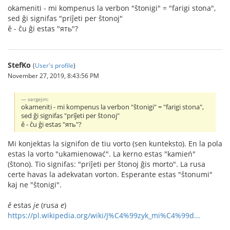
okameniti - mi kompenus la verbon "ŝtonigi" = "farigi stona",
sed ĝi signifas "priĵeti per ŝtonoj"
ě - ĉu ĝi estas "ять"?
StefKo
(
User's profile
)
November 27, 2019, 8:43:56 PM
sergejm:
okameniti - mi kompenus la verbon "ŝtonigi" = "farigi stona",
sed ĝi signifas "priĵeti per ŝtonoj"
ě - ĉu ĝi estas "ять"?
Mi konjektas la signifon de tiu vorto (sen kunteksto). En la pola
estas la vorto "ukamienować". La kerno estas "kamień"
(ŝtono). Tio signifas: "priĵeti per ŝtonoj ĝis morto". La rusa
certe havas la adekvatan vorton. Esperante estas "ŝtonumi"
kaj ne "ŝtonigi".
ě
estas
je
(rusa
e
)
https://pl.wikipedia.org/wiki/J%C4%99zyk_mi%C4%99d...