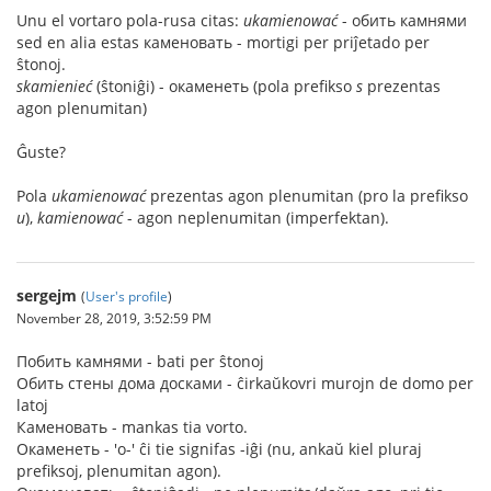
Unu el vortaro pola-rusa citas:
ukamienować
- обить камнями
sed en alia estas каменовать - mortigi per priĵetado per
ŝtonoj.
skamienieć
(ŝtoniĝi) - окаменеть (pola prefikso
s
prezentas
agon plenumitan)
Ĝuste?
Pola
ukamienować
prezentas agon plenumitan (pro la prefikso
u
),
kamienować
- agon neplenumitan (imperfektan).
sergejm
(
User's profile
)
November 28, 2019, 3:52:59 PM
Побить камнями - bati per ŝtonoj
Обить стены дома досками - ĉirkaŭkovri murojn de domo per
latoj
Каменовать - mankas tia vorto.
Окаменеть - 'о-' ĉi tie signifas -iĝi (nu, ankaŭ kiel pluraj
prefiksoj, plenumitan agon).