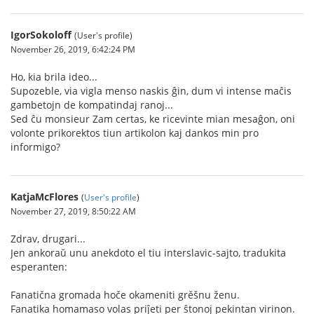
IgorSokoloff
(User's profile)
November 26, 2019, 6:42:24 PM
Ho, kia brila ideo...
Supozeble, via vigla menso naskis ĝin, dum vi intense maĉis
gambetojn de kompatindaj ranoj...
Sed ĉu monsieur Zam certas, ke ricevinte mian mesaĝon, oni
volonte prikorektos tiun artikolon kaj dankos min pro
informigo?
KatjaMcFlores
(
User's profile
)
November 27, 2019, 8:50:22 AM
Zdrav, drugari...
Jen ankoraŭ unu anekdoto el tiu interslavic-sajto, tradukita
esperanten:
Fanatična gromada hoče okameniti grěšnu ženu.
Fanatika homamaso volas priĵeti per ŝtonoj pekintan virinon.