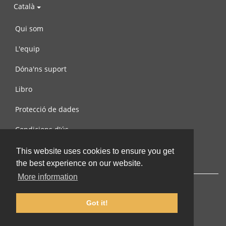
Català
Qui som
L'equip
Dóna'ns suport
Libro
Protecció de dades
Condicions d'ús
Contacta amb nosaltres
This website uses cookies to ensure you get
the best experience on our website.
More information
Got it!
© 2002-2026 lernu.net |
Impressum