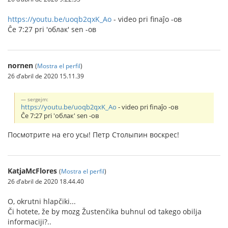
https://youtu.be/uoqb2qxK_Ao
- video pri finaĵo -ов
Ĉe 7:27 pri 'облак' sen -ов
nornen
(
Mostra el perfil
)
26 d’abril de 2020 15.11.39
sergejm:
https://youtu.be/uoqb2qxK_Ao
- video pri finaĵo -ов
Ĉe 7:27 pri 'облак' sen -ов
Посмотрите на его усы! Петр Столыпин воскрес!
KatjaMcFlores
(
Mostra el perfil
)
26 d’abril de 2020 18.44.40
O, okrutni hlapčiki...
Či hotete, že by mozg Žustenčika buhnul od takego obilja
informaciji?..