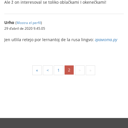
Ale ž on interesoval se toliko oblačkami I okenečkami!
Urho
(
Mostra el perfil
)
29 d’abril de 2020 9.45.05
Jen utlila retejo por lernantoj de la rusa lingvo:
грамота.ру
2
«
<
1
>
»