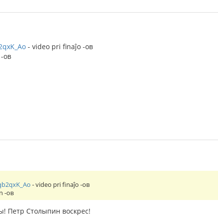
b2qxK_Ao
- video pri finaĵo -ов
 -ов
oqb2qxK_Ao
- video pri finaĵo -ов
n -ов
ы! Петр Столыпин воскрес!