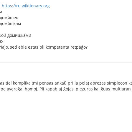
n
https://ru.wiktionary.org
и
 доми́шек
 доми́шкам
шкой доми́шками
ах
iaĵo, sed eble estas pli kompetenta retpaĝo?
tas tiel komplika (mi pensas ankaŭ pri la pola) aprezas simplecon k
cipe averaĝaj homoj. Pli kapablaj ĝojas, plezuras kaj ĝuas multjara