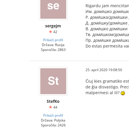
Rigardu jam menciita
Им. доми́шко доми́шк
Р. доми́шка/доми́шки
Д. доми́шку/доми́шке
sergejm
В. доми́шко доми́шки
42
Тв. доми́шком/доми́
Prikaži profil
Пр. доми́шке доми́шк
Država: Rusija
Do estas permesita var
Sporočila: 2863
25. april 2020 19:08:50
Ĉiuj kies gramatiko es
de ĝia disvastigo. Pre
malpermesi al ili?
StefKo
44
Prikaži profil
Država: Poljska
Sporočila: 2426