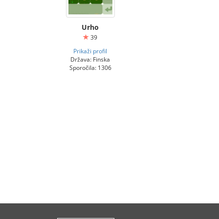
Urho
39
Prikaži profil
Država: Finska
Sporočila: 1306