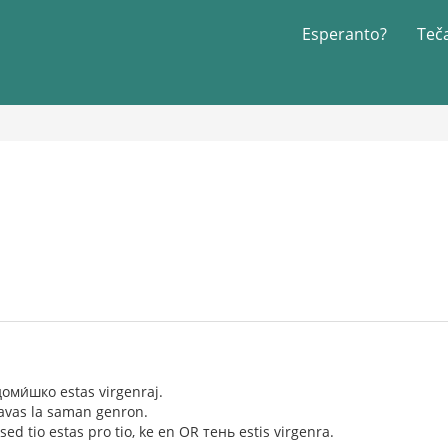
Esperanto?
Teč
доми́шко estas virgenraj.
avas la saman genron.
sed tio estas pro tio, ke en OR тень estis virgenra.