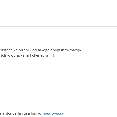
Žustenčika buhnul od takego obilja informaciji?..
e toliko oblačkami I okenečkami!
ernantoj de la rusa lingvo:
грамота.ру