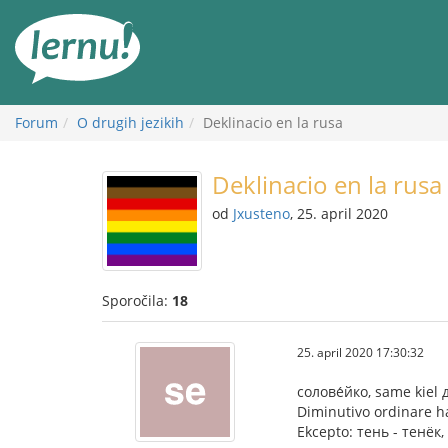
K
vsebini
Forum
O drugih jezikih
Deklinacio en la rusa
Deklinacio en la rusa
od
Jxusteno
, 25. april 2020
Sporočila:
18
25. april 2020 17:30:32
солове́йко, same kiel 
Diminutivo ordinare h
Ekcepto: тень - тенёк, 