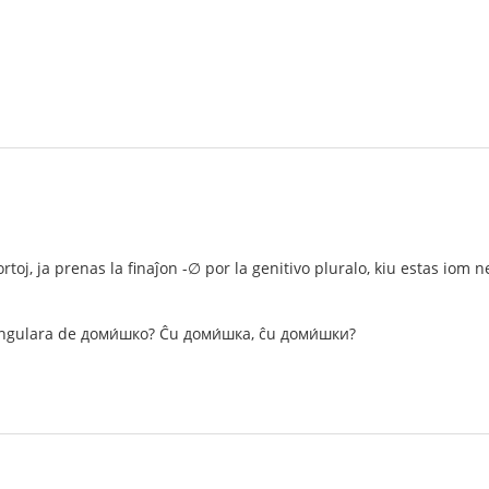
ortoj, ja prenas la finaĵon -∅ por la genitivo pluralo, kiu estas io
singulara de доми́шко? Ĉu доми́шка, ĉu доми́шки?