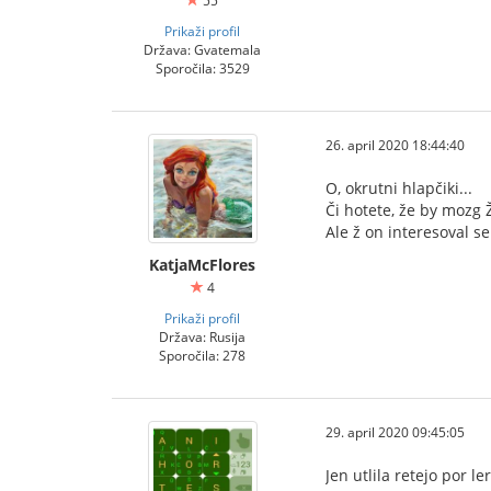
55
Prikaži profil
Država: Gvatemala
Sporočila: 3529
26. april 2020 18:44:40
O, okrutni hlapčiki...
Či hotete, že by mozg 
Ale ž on interesoval s
KatjaMcFlores
4
Prikaži profil
Država: Rusija
Sporočila: 278
29. april 2020 09:45:05
Jen utlila retejo por l