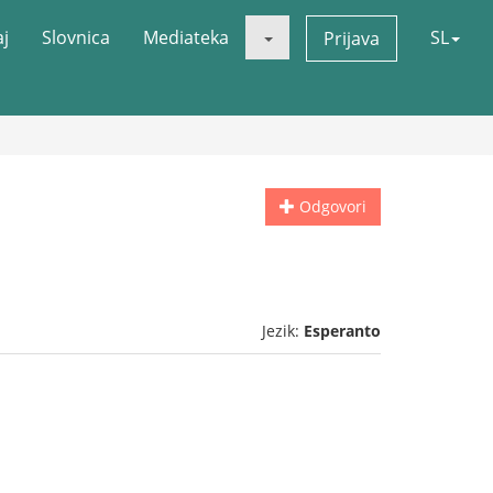
aj
Slovnica
Mediateka
SL
Prijava
Odgovori
Jezik:
Esperanto