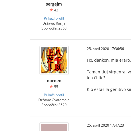
sergejm
42
Prikaži profil
Država: Rusija
Sporočila: 2863
25. april 2020 17:36:56
Ho, dankon, mia eraro.
Tamen tiuj virgenraj v
ion ĉi tie?
nornen
55
Kio estas la genitivo 
Prikaži profil
Država: Gvatemala
Sporočila: 3529
25. april 2020 17:47:23