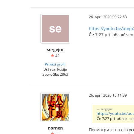
26. april 2020 09:22:53
https://youtu.be/uoq
Ĉe 7:27 pri 'облак' sen
sergejm
42
Prikaži profil
Država: Rusija
Sporočila: 2863
26. april 2020 15:11:39
sergejm:
https://youtu.be/u
Ĉe 7:27 pri 'облак' se
nornen
Посмотрите на его ус