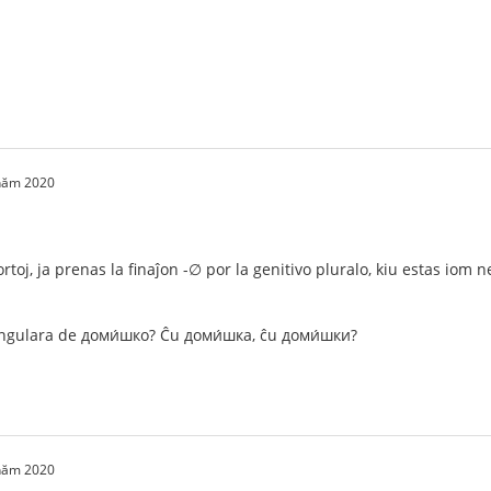
 năm 2020
ortoj, ja prenas la finaĵon -∅ por la genitivo pluralo, kiu estas io
singulara de доми́шко? Ĉu доми́шка, ĉu доми́шки?
 năm 2020