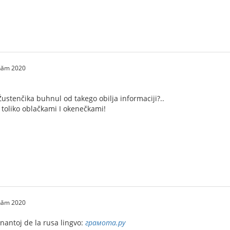
 năm 2020
Žustenčika buhnul od takego obilja informaciji?..
e toliko oblačkami I okenečkami!
 năm 2020
ernantoj de la rusa lingvo:
грамота.ру