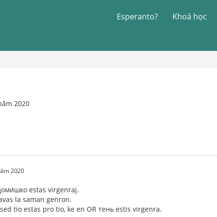
Esperanto?
Khoá học
 năm 2020
 năm 2020
доми́шко estas virgenraj.
avas la saman genron.
sed tio estas pro tio, ke en OR тень estis virgenra.