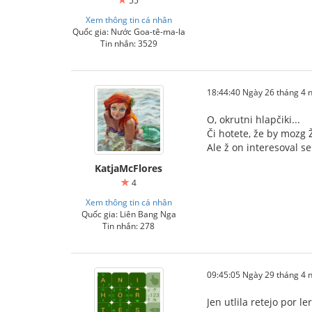
55
Xem thông tin cá nhân
Quốc gia: Nước Goa-tê-ma-la
Tin nhắn: 3529
18:44:40 Ngày 26 tháng 4
O, okrutni hlapčiki...
Či hotete, že by mozg 
Ale ž on interesoval s
KatjaMcFlores
4
Xem thông tin cá nhân
Quốc gia: Liên Bang Nga
Tin nhắn: 278
09:45:05 Ngày 29 tháng 4
Jen utlila retejo por l