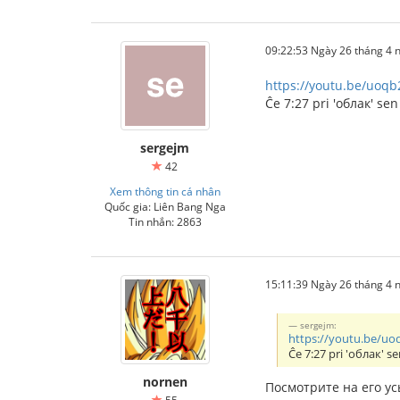
09:22:53 Ngày 26 tháng 4
https://youtu.be/uoq
Ĉe 7:27 pri 'облак' sen
sergejm
42
Xem thông tin cá nhân
Quốc gia: Liên Bang Nga
Tin nhắn: 2863
15:11:39 Ngày 26 tháng 4
sergejm:
https://youtu.be/u
Ĉe 7:27 pri 'облак' se
nornen
Посмотрите на его ус