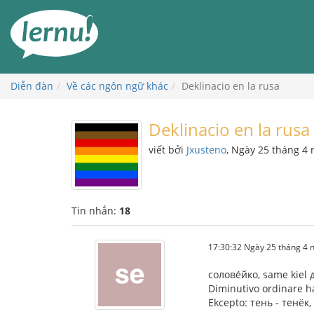
Đi
đến
phần
nội
dung
Diễn đàn
Về các ngôn ngữ khác
Deklinacio en la rusa
Deklinacio en la rusa
viết bởi
Jxusteno
, Ngày 25 tháng 4
Tin nhắn:
18
17:30:32 Ngày 25 tháng 4
солове́йко, same kiel 
Diminutivo ordinare h
Ekcepto: тень - тенёк, 