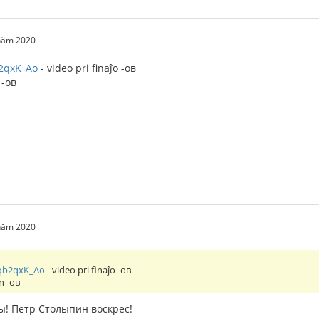
 năm 2020
b2qxK_Ao
- video pri finaĵo -ов
 -ов
 năm 2020
oqb2qxK_Ao
- video pri finaĵo -ов
n -ов
ы! Петр Столыпин воскрес!