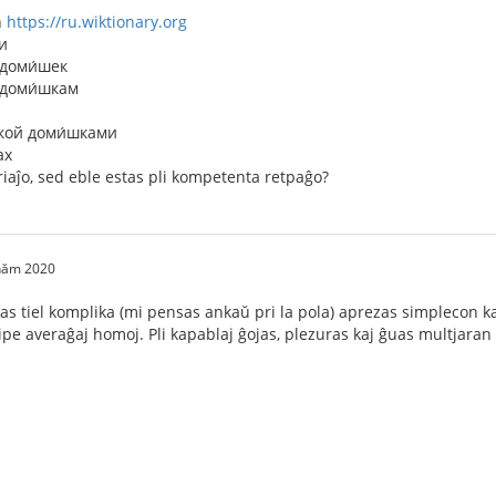
n
https://ru.wiktionary.org
и
 доми́шек
 доми́шкам
шкой доми́шками
ах
iaĵo, sed eble estas pli kompetenta retpaĝo?
 năm 2020
tas tiel komplika (mi pensas ankaŭ pri la pola) aprezas simplecon k
cipe averaĝaj homoj. Pli kapablaj ĝojas, plezuras kaj ĝuas multjara