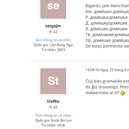
Rigardu jam menciita
Им. доми́шко доми́шк
Р. доми́шка/доми́шки
Д. доми́шку/доми́шке
sergejm
В. доми́шко доми́шки
42
Тв. доми́шком/доми́
Xem thông tin cá nhân
Пр. доми́шке доми́шк
Quốc gia: Liên Bang Nga
Do estas permesita var
Tin nhắn: 2863
19:08:50 Ngày 25 tháng 4
Ĉiuj kies gramatiko es
de ĝia disvastigo. Pre
malpermesi al ili?
StefKo
44
Xem thông tin cá nhân
Quốc gia: Nước Ba Lan
Tin nhắn: 2426