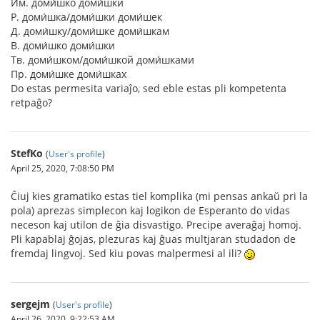
Им. доми́шко доми́шки
Р. доми́шка/доми́шки доми́шек
Д. доми́шку/доми́шке доми́шкам
В. доми́шко доми́шки
Тв. доми́шком/доми́шкой доми́шками
Пр. доми́шке доми́шках
Do estas permesita variaĵo, sed eble estas pli kompetenta
retpaĝo?
StefKo
(
User's profile
)
April 25, 2020, 7:08:50 PM
Ĉiuj kies gramatiko estas tiel komplika (mi pensas ankaŭ pri la
pola) aprezas simplecon kaj logikon de Esperanto do vidas
neceson kaj utilon de ĝia disvastigo. Precipe averaĝaj homoj.
Pli kapablaj ĝojas, plezuras kaj ĝuas multjaran studadon de
fremdaj lingvoj. Sed kiu povas malpermesi al ili?
sergejm
(
User's profile
)
April 26, 2020, 9:22:53 AM