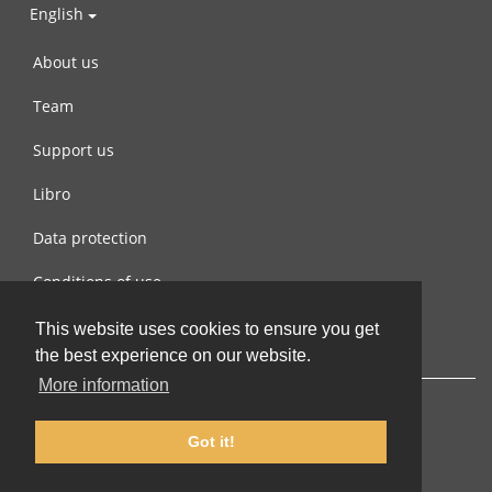
English
About us
Team
Support us
Libro
Data protection
Conditions of use
Contact us
This website uses cookies to ensure you get
the best experience on our website.
More information
Got it!
© 2002-2026 lernu.net |
Impressum