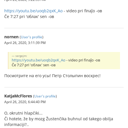
https://youtu.be/uoqb2qxK_Ao
- video pri finaĵo -ов
Ĉe 7:27 pri 'облак' sen -ов
nornen
(
User's profile
)
April 26, 2020, 3:11:39 PM
sergejm:
https://youtu.be/uoqb2qxK_Ao
- video pri finaĵo -ов
Ĉe 7:27 pri 'облак' sen -ов
Посмотрите на его усы! Петр Столыпин воскрес!
KatjaMcFlores
(
User's profile
)
April 26, 2020, 6:44:40 PM
O, okrutni hlapčiki...
Či hotete, že by mozg Žustenčika buhnul od takego obilja
informaciji?..