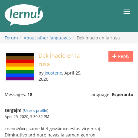
Skip
to
Men
the
content
Forum
About other languages
Deklinacio en la rusa
Deklinacio en la
Reply
rusa
by
Jxusteno
, April 25,
2020
Messages:
18
Language:
Esperanto
sergejm
(
User's profile
)
April 25, 2020, 5:30:32 PM
солове́йко, same kiel доми́шко estas virgenraj.
Diminutivo ordinare havas la saman genron.