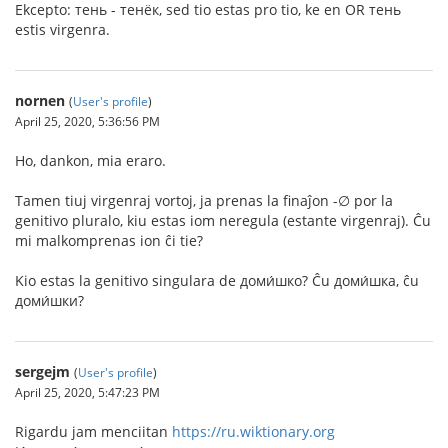
Ekcepto: тень - тенёк, sed tio estas pro tio, ke en OR тень
estis virgenra.
nornen
(
User's profile
)
April 25, 2020, 5:36:56 PM
Ho, dankon, mia eraro.
Tamen tiuj virgenraj vortoj, ja prenas la finaĵon -∅ por la
genitivo pluralo, kiu estas iom neregula (estante virgenraj). Ĉu
mi malkomprenas ion ĉi tie?
Kio estas la genitivo singulara de доми́шко? Ĉu доми́шка, ĉu
доми́шки?
sergejm
(
User's profile
)
April 25, 2020, 5:47:23 PM
Rigardu jam menciitan
https://ru.wiktionary.org