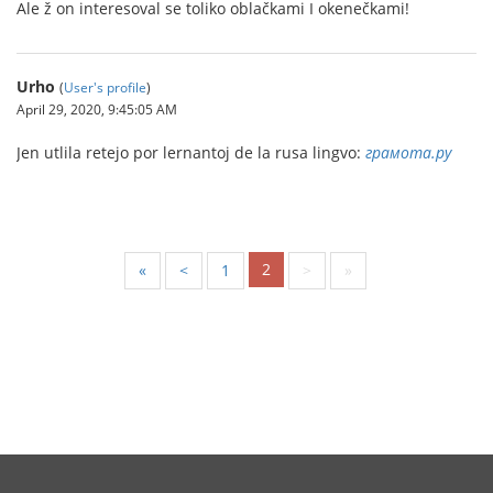
Ale ž on interesoval se toliko oblačkami I okenečkami!
Urho
(
User's profile
)
April 29, 2020, 9:45:05 AM
Jen utlila retejo por lernantoj de la rusa lingvo:
грамота.ру
2
«
<
1
>
»