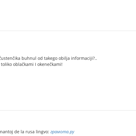
Žustenčika buhnul od takego obilja informaciji?..
e toliko oblačkami I okenečkami!
ernantoj de la rusa lingvo:
грамота.ру