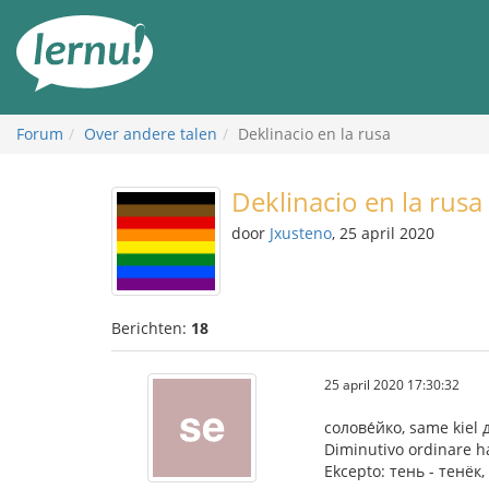
Naar
de
inhoud
Forum
Over andere talen
Deklinacio en la rusa
Deklinacio en la rusa
door
Jxusteno
, 25 april 2020
Berichten:
18
25 april 2020 17:30:32
солове́йко, same kiel 
Diminutivo ordinare h
Ekcepto: тень - тенёк, 