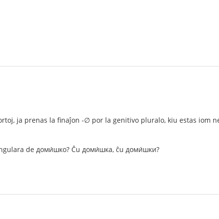
ortoj, ja prenas la finaĵon -∅ por la genitivo pluralo, kiu estas io
singulara de доми́шко? Ĉu доми́шка, ĉu доми́шки?