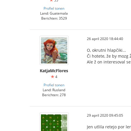
55
Profiel tonen
Land: Guatemala
Berichten: 3529
26 april 2020 18:44:40
O, okrutni hlapčiki...
Či hotete, že by mozg 
Ale ž on interesoval s
KatjaMcFlores
4
Profiel tonen
Land: Rusland
Berichten: 278
29 april 2020 09:45:05
Jen utlila retejo por l