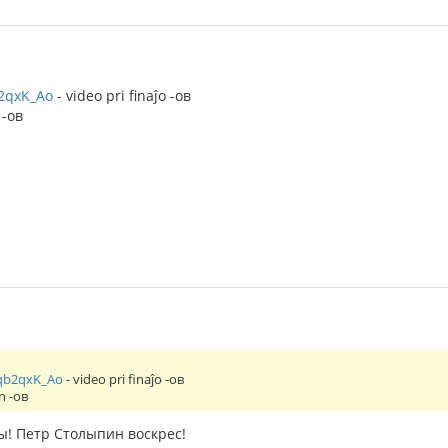
b2qxK_Ao
- video pri finaĵo -ов
 -ов
oqb2qxK_Ao
- video pri finaĵo -ов
n -ов
ы! Петр Столыпин воскрес!