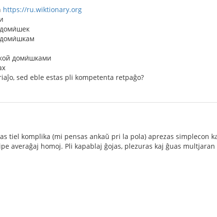
n
https://ru.wiktionary.org
и
 доми́шек
 доми́шкам
шкой доми́шками
ах
iaĵo, sed eble estas pli kompetenta retpaĝo?
tas tiel komplika (mi pensas ankaŭ pri la pola) aprezas simplecon k
cipe averaĝaj homoj. Pli kapablaj ĝojas, plezuras kaj ĝuas multjara