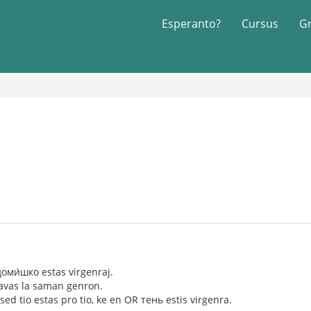
Esperanto?
Cursus
G
доми́шко estas virgenraj.
avas la saman genron.
sed tio estas pro tio, ke en OR тень estis virgenra.