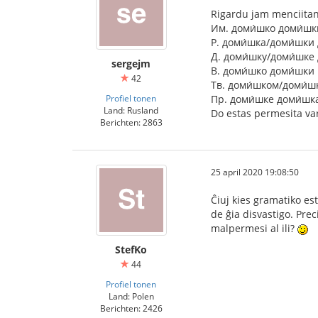
Rigardu jam menciita
Им. доми́шко доми́шк
Р. доми́шка/доми́шки
Д. доми́шку/доми́шке
sergejm
В. доми́шко доми́шки
42
Тв. доми́шком/доми́
Profiel tonen
Пр. доми́шке доми́шк
Land: Rusland
Do estas permesita var
Berichten: 2863
25 april 2020 19:08:50
Ĉiuj kies gramatiko es
de ĝia disvastigo. Pre
malpermesi al ili?
StefKo
44
Profiel tonen
Land: Polen
Berichten: 2426