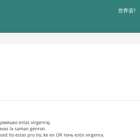
世界语？
доми́шко estas virgenraj.
avas la saman genron.
sed tio estas pro tio, ke en OR тень estis virgenra.