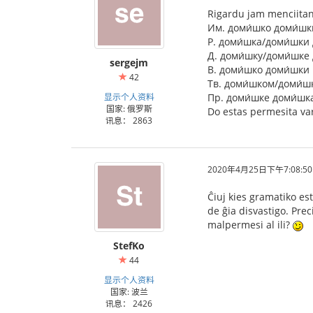
Rigardu jam menciita
Им. доми́шко доми́шк
Р. доми́шка/доми́шки
Д. доми́шку/доми́шке
sergejm
В. доми́шко доми́шки
42
Тв. доми́шком/доми́
显示个人资料
Пр. доми́шке доми́шк
国家: 俄罗斯
Do estas permesita var
讯息： 2863
2020年4月25日下午7:08:50
Ĉiuj kies gramatiko es
de ĝia disvastigo. Pre
malpermesi al ili?
StefKo
44
显示个人资料
国家: 波兰
讯息： 2426