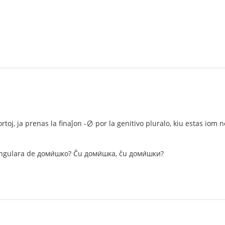
ortoj, ja prenas la finaĵon -∅ por la genitivo pluralo, kiu estas io
singulara de доми́шко? Ĉu доми́шка, ĉu доми́шки?