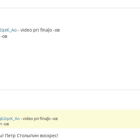
b2qxK_Ao
- video pri finaĵo -ов
 -ов
oqb2qxK_Ao
- video pri finaĵo -ов
n -ов
ы! Петр Столыпин воскрес!