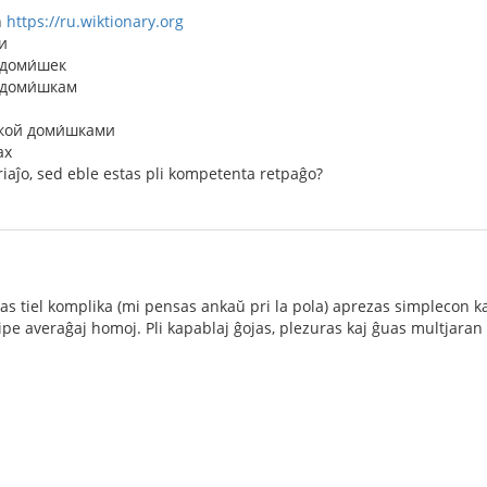
n
https://ru.wiktionary.org
и
 доми́шек
 доми́шкам
шкой доми́шками
ах
iaĵo, sed eble estas pli kompetenta retpaĝo?
tas tiel komplika (mi pensas ankaŭ pri la pola) aprezas simplecon k
cipe averaĝaj homoj. Pli kapablaj ĝojas, plezuras kaj ĝuas multjara