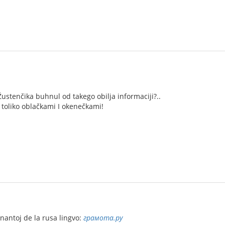
Žustenčika buhnul od takego obilja informaciji?..
e toliko oblačkami I okenečkami!
ernantoj de la rusa lingvo:
грамота.ру