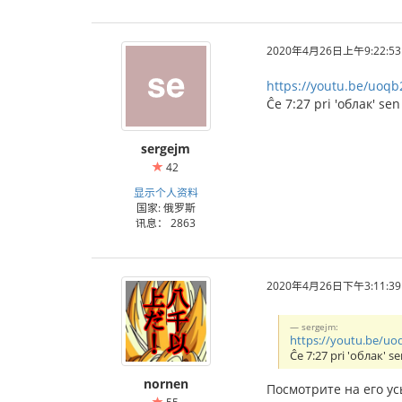
2020年4月26日上午9:22:53
https://youtu.be/uoq
Ĉe 7:27 pri 'облак' sen
sergejm
42
显示个人资料
国家: 俄罗斯
讯息： 2863
2020年4月26日下午3:11:39
sergejm:
https://youtu.be/u
Ĉe 7:27 pri 'облак' se
nornen
Посмотрите на его ус