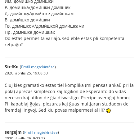
Им. доми́шко доми́шки
Р. доми́шка/доми́шки доми́шек
Д. доми́шку/доми́шке доми́шкам
В. доми́шко доми́шки
Тв. доми́шком/доми́шкой доми́шками
Пр. доми́шке доми́шках
Do estas permesita variaĵo, sed eble estas pli kompetenta
retpaĝo?
StefKo
(
Profil megtekintése
)
2020. április 25. 19:08:50
Ĉiuj kies gramatiko estas tiel komplika (mi pensas ankaŭ pri la
pola) aprezas simplecon kaj logikon de Esperanto do vidas
neceson kaj utilon de ĝia disvastigo. Precipe averaĝaj homoj.
Pli kapablaj ĝojas, plezuras kaj ĝuas multjaran studadon de
fremdaj lingvoj. Sed kiu povas malpermesi al ili?
sergejm
(
Profil megtekintése
)
2020. április 26. 9:22:53