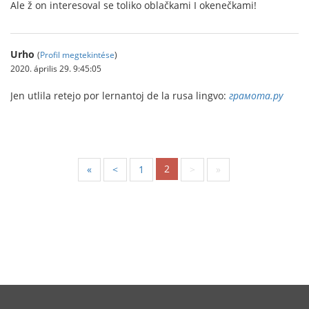
Ale ž on interesoval se toliko oblačkami I okenečkami!
Urho
(
Profil megtekintése
)
2020. április 29. 9:45:05
Jen utlila retejo por lernantoj de la rusa lingvo:
грамота.ру
2
«
<
1
>
»