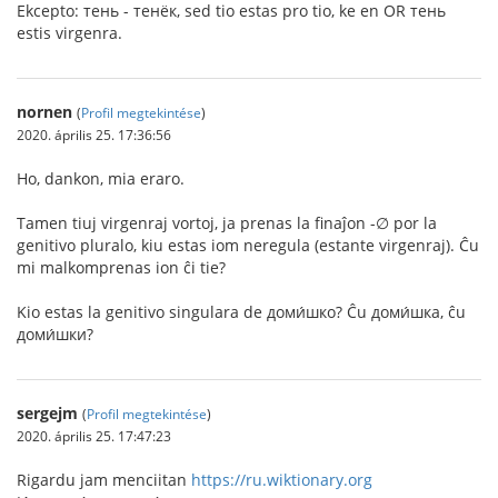
Ekcepto: тень - тенёк, sed tio estas pro tio, ke en OR тень
estis virgenra.
nornen
(
Profil megtekintése
)
2020. április 25. 17:36:56
Ho, dankon, mia eraro.
Tamen tiuj virgenraj vortoj, ja prenas la finaĵon -∅ por la
genitivo pluralo, kiu estas iom neregula (estante virgenraj). Ĉu
mi malkomprenas ion ĉi tie?
Kio estas la genitivo singulara de доми́шко? Ĉu доми́шка, ĉu
доми́шки?
sergejm
(
Profil megtekintése
)
2020. április 25. 17:47:23
Rigardu jam menciitan
https://ru.wiktionary.org