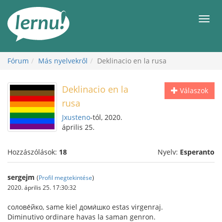
Tartalom
Men
Fórum
Más nyelvekről
Deklinacio en la rusa
Deklinacio en la
Válaszok
rusa
Jxusteno
-tól, 2020.
április 25.
Hozzászólások:
18
Nyelv:
Esperanto
sergejm
(
Profil megtekintése
)
2020. április 25. 17:30:32
солове́йко, same kiel доми́шко estas virgenraj.
Diminutivo ordinare havas la saman genron.