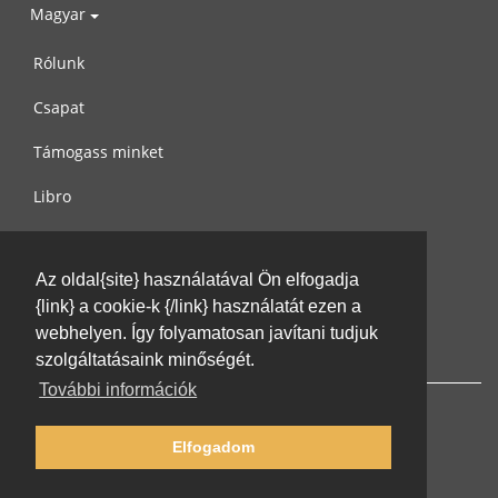
Magyar
Rólunk
Csapat
Támogass minket
Libro
Adatvédelem
Az oldal{site} használatával Ön elfogadja
Használati feltételek
{link} a cookie-k {/link} használatát ezen a
Írj nekünk
webhelyen. Így folyamatosan javítani tudjuk
szolgáltatásaink minőségét.
További információk
Elfogadom
© 2002-2026 lernu.net |
Impressum