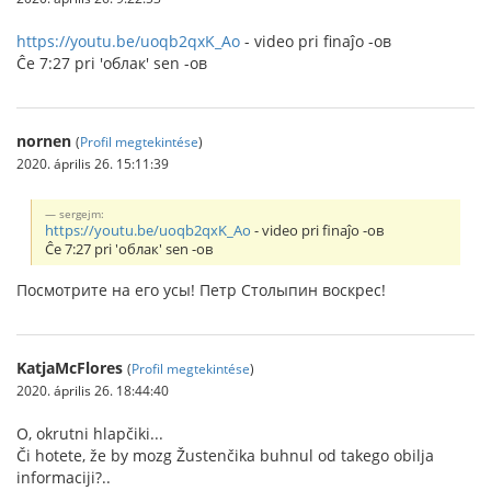
https://youtu.be/uoqb2qxK_Ao
- video pri finaĵo -ов
Ĉe 7:27 pri 'облак' sen -ов
nornen
(
Profil megtekintése
)
2020. április 26. 15:11:39
sergejm:
https://youtu.be/uoqb2qxK_Ao
- video pri finaĵo -ов
Ĉe 7:27 pri 'облак' sen -ов
Посмотрите на его усы! Петр Столыпин воскрес!
KatjaMcFlores
(
Profil megtekintése
)
2020. április 26. 18:44:40
O, okrutni hlapčiki...
Či hotete, že by mozg Žustenčika buhnul od takego obilja
informaciji?..