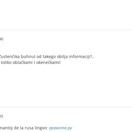
40
Žustenčika buhnul od takego obilja informaciji?..
e toliko oblačkami I okenečkami!
05
ernantoj de la rusa lingvo:
грамота.ру