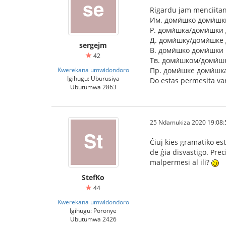
Rigardu jam menciita
Им. доми́шко доми́шк
Р. доми́шка/доми́шки
Д. доми́шку/доми́шке
sergejm
В. доми́шко доми́шки
42
Тв. доми́шком/доми́
Kwerekana umwidondoro
Пр. доми́шке доми́шк
Igihugu: Uburusiya
Do estas permesita var
Ubutumwa 2863
25 Ndamukiza 2020 19:08:
Ĉiuj kies gramatiko es
de ĝia disvastigo. Pre
malpermesi al ili?
StefKo
44
Kwerekana umwidondoro
Igihugu: Poronye
Ubutumwa 2426