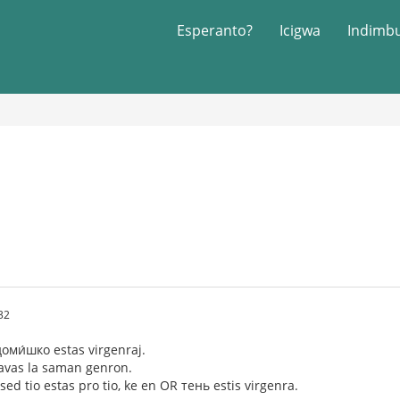
Esperanto?
Icigwa
Indimb
32
доми́шко estas virgenraj.
avas la saman genron.
sed tio estas pro tio, ke en OR тень estis virgenra.