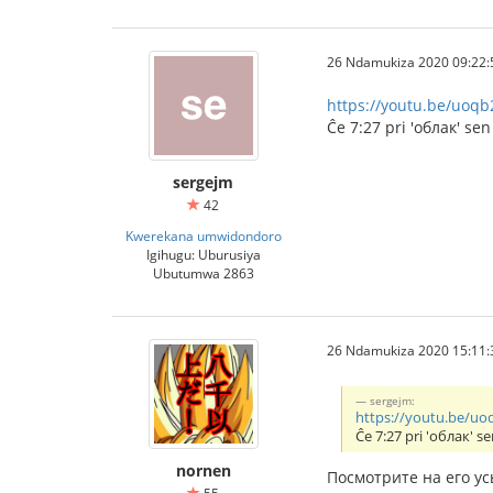
26 Ndamukiza 2020 09:22:
https://youtu.be/uoq
Ĉe 7:27 pri 'облак' sen
sergejm
42
Kwerekana umwidondoro
Igihugu: Uburusiya
Ubutumwa 2863
26 Ndamukiza 2020 15:11:
sergejm:
https://youtu.be/u
Ĉe 7:27 pri 'облак' se
nornen
Посмотрите на его ус