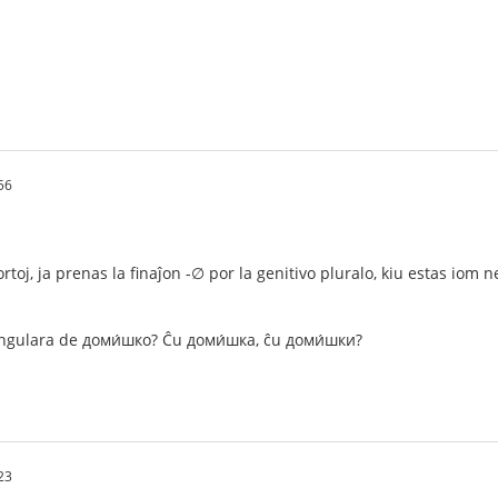
56
ortoj, ja prenas la finaĵon -∅ por la genitivo pluralo, kiu estas io
singulara de доми́шко? Ĉu доми́шка, ĉu доми́шки?
23