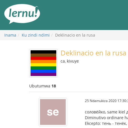
Ku
rupapuro
rw'ibirimwo
Inama
Ku zindi ndimi
Deklinacio en la rusa
Deklinacio en la rusa
ca, kivuye
Ubutumwa
18
25 Ndamukiza 2020 17:30:
солове́йко, same kiel 
Diminutivo ordinare h
Ekcepto: тень - тенёк, 