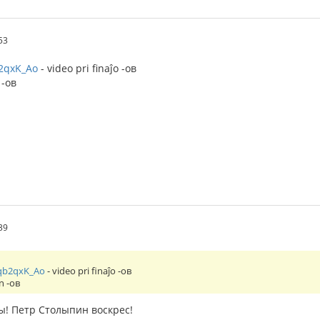
53
b2qxK_Ao
- video pri finaĵo -ов
 -ов
39
oqb2qxK_Ao
- video pri finaĵo -ов
n -ов
ы! Петр Столыпин воскрес!