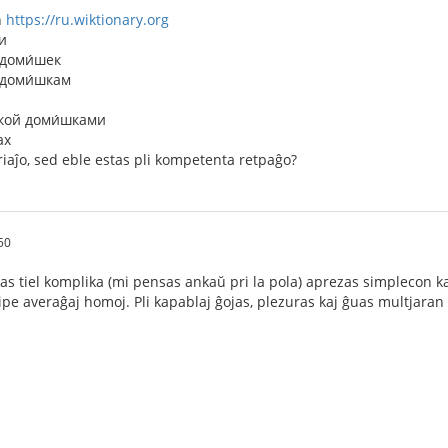
n
https://ru.wiktionary.org
и
 доми́шек
 доми́шкам
шкой доми́шками
ах
iaĵo, sed eble estas pli kompetenta retpaĝo?
50
tas tiel komplika (mi pensas ankaŭ pri la pola) aprezas simplecon k
cipe averaĝaj homoj. Pli kapablaj ĝojas, plezuras kaj ĝuas multjara