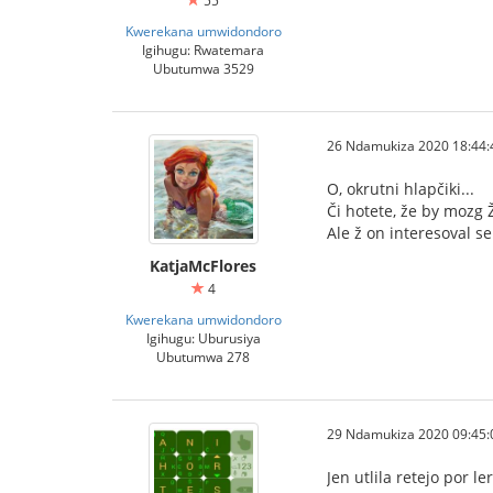
55
Kwerekana umwidondoro
Igihugu: Rwatemara
Ubutumwa 3529
26 Ndamukiza 2020 18:44:
O, okrutni hlapčiki...
Či hotete, že by mozg 
Ale ž on interesoval s
KatjaMcFlores
4
Kwerekana umwidondoro
Igihugu: Uburusiya
Ubutumwa 278
29 Ndamukiza 2020 09:45:
Jen utlila retejo por l