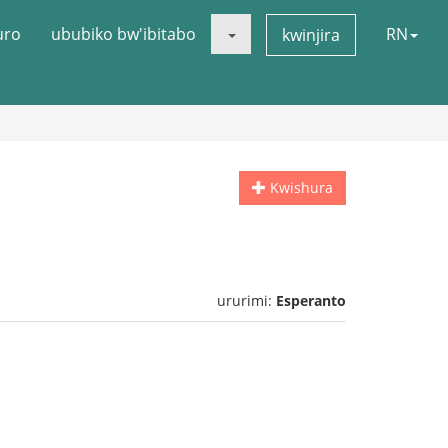
uro
ububiko bw'ibitabo
RN
kwinjira
Kwishura
ururimi:
Esperanto