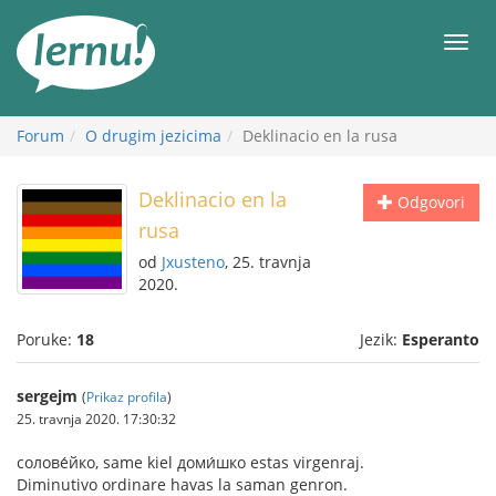
Sadržaj
Meni
Forum
O drugim jezicima
Deklinacio en la rusa
Deklinacio en la
Odgovori
rusa
od
Jxusteno
, 25. travnja
2020.
Poruke:
18
Jezik:
Esperanto
sergejm
(
Prikaz profila
)
25. travnja 2020. 17:30:32
солове́йко, same kiel доми́шко estas virgenraj.
Diminutivo ordinare havas la saman genron.