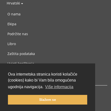
Hrvatski
O nama
Ekipa
Podržite nas
Libro
Zaštita podataka
Uvjeti korištenja
Kontaktiraj nas
Ova internetska stranica koristi kolačiće
(cookies) kako bi Vam bila omogućena
ugodnija navigacija.
Više informacija
Slažem se
© 2002-2026 lernu.net |
Impressum