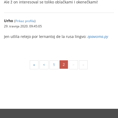
Ale ž on interesoval se toliko oblačkami I okenečkami!
Urho
(
Prikaz profila
)
29. travnja 2020. 09:45:05
Jen utlila retejo por lernantoj de la rusa lingvo:
грамота.ру
2
«
<
1
>
»