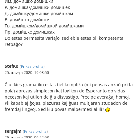
Им. доми́шко доми́шки
Р. доми́шка/доми́шки доми́шек
Д. доми́шку/доми́шке доми́шкам
В. доми́шко доми́шки
Тв. доми́шком/доми́шкой доми́шками
Пр. доми́шке доми́шках
Do estas permesita variaĵo, sed eble estas pli kompetenta
retpaĝo?
StefKo
(
Prikaz profila
)
25. travnja 2020. 19:08:50
Ĉiuj kies gramatiko estas tiel komplika (mi pensas ankaŭ pri la
pola) aprezas simplecon kaj logikon de Esperanto do vidas
neceson kaj utilon de ĝia disvastigo. Precipe averaĝaj homoj.
Pli kapablaj ĝojas, plezuras kaj ĝuas multjaran studadon de
fremdaj lingvoj. Sed kiu povas malpermesi al ili?
sergejm
(
Prikaz profila
)
26. travnja 2020. 09:22:53