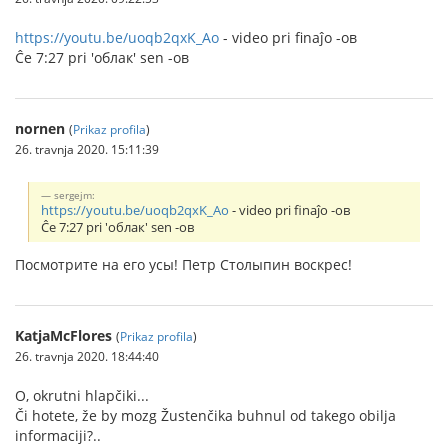
https://youtu.be/uoqb2qxK_Ao
- video pri finaĵo -ов
Ĉe 7:27 pri 'облак' sen -ов
nornen
(
Prikaz profila
)
26. travnja 2020. 15:11:39
sergejm:
https://youtu.be/uoqb2qxK_Ao
- video pri finaĵo -ов
Ĉe 7:27 pri 'облак' sen -ов
Посмотрите на его усы! Петр Столыпин воскрес!
KatjaMcFlores
(
Prikaz profila
)
26. travnja 2020. 18:44:40
O, okrutni hlapčiki...
Či hotete, že by mozg Žustenčika buhnul od takego obilja
informaciji?..