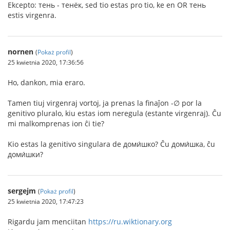
Ekcepto: тень - тенёк, sed tio estas pro tio, ke en OR тень
estis virgenra.
nornen
(
Pokaż profil
)
25 kwietnia 2020, 17:36:56
Ho, dankon, mia eraro.
Tamen tiuj virgenraj vortoj, ja prenas la finaĵon -∅ por la
genitivo pluralo, kiu estas iom neregula (estante virgenraj). Ĉu
mi malkomprenas ion ĉi tie?
Kio estas la genitivo singulara de доми́шко? Ĉu доми́шка, ĉu
доми́шки?
sergejm
(
Pokaż profil
)
25 kwietnia 2020, 17:47:23
Rigardu jam menciitan
https://ru.wiktionary.org