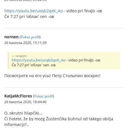
https://youtu.be/uoqb2qxK_Ao
- video pri finaĵo -ов
Ĉe 7:27 pri 'облак' sen -ов
nornen
(
Pokaż profil
)
26 kwietnia 2020, 15:11:39
sergejm:
https://youtu.be/uoqb2qxK_Ao
- video pri finaĵo -ов
Ĉe 7:27 pri 'облак' sen -ов
Посмотрите на его усы! Петр Столыпин воскрес!
KatjaMcFlores
(
Pokaż profil
)
26 kwietnia 2020, 18:44:40
O, okrutni hlapčiki...
Či hotete, že by mozg Žustenčika buhnul od takego obilja
informaciji?..