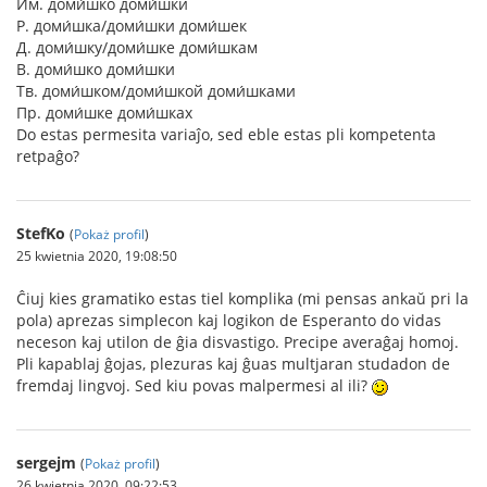
Им. доми́шко доми́шки
Р. доми́шка/доми́шки доми́шек
Д. доми́шку/доми́шке доми́шкам
В. доми́шко доми́шки
Тв. доми́шком/доми́шкой доми́шками
Пр. доми́шке доми́шках
Do estas permesita variaĵo, sed eble estas pli kompetenta
retpaĝo?
StefKo
(
Pokaż profil
)
25 kwietnia 2020, 19:08:50
Ĉiuj kies gramatiko estas tiel komplika (mi pensas ankaŭ pri la
pola) aprezas simplecon kaj logikon de Esperanto do vidas
neceson kaj utilon de ĝia disvastigo. Precipe averaĝaj homoj.
Pli kapablaj ĝojas, plezuras kaj ĝuas multjaran studadon de
fremdaj lingvoj. Sed kiu povas malpermesi al ili?
sergejm
(
Pokaż profil
)
26 kwietnia 2020, 09:22:53