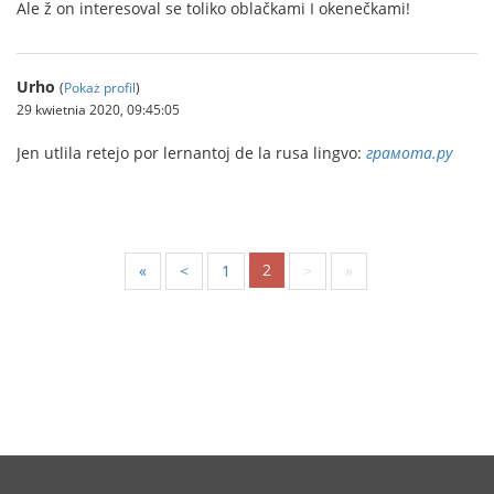
Ale ž on interesoval se toliko oblačkami I okenečkami!
Urho
(
Pokaż profil
)
29 kwietnia 2020, 09:45:05
Jen utlila retejo por lernantoj de la rusa lingvo:
грамота.ру
2
«
<
1
>
»