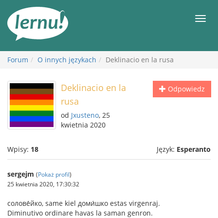
Więcej
Men
Forum
O innych językach
Deklinacio en la rusa
Deklinacio en la
Odpowiedz
rusa
od
Jxusteno
, 25
kwietnia 2020
Wpisy:
18
Język:
Esperanto
sergejm
(
Pokaż profil
)
25 kwietnia 2020, 17:30:32
солове́йко, same kiel доми́шко estas virgenraj.
Diminutivo ordinare havas la saman genron.