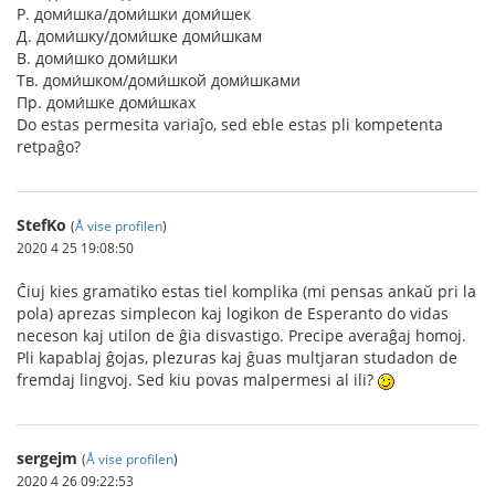
Р. доми́шка/доми́шки доми́шек
Д. доми́шку/доми́шке доми́шкам
В. доми́шко доми́шки
Тв. доми́шком/доми́шкой доми́шками
Пр. доми́шке доми́шках
Do estas permesita variaĵo, sed eble estas pli kompetenta
retpaĝo?
StefKo
(
Å vise profilen
)
2020 4 25 19:08:50
Ĉiuj kies gramatiko estas tiel komplika (mi pensas ankaŭ pri la
pola) aprezas simplecon kaj logikon de Esperanto do vidas
neceson kaj utilon de ĝia disvastigo. Precipe averaĝaj homoj.
Pli kapablaj ĝojas, plezuras kaj ĝuas multjaran studadon de
fremdaj lingvoj. Sed kiu povas malpermesi al ili?
sergejm
(
Å vise profilen
)
2020 4 26 09:22:53