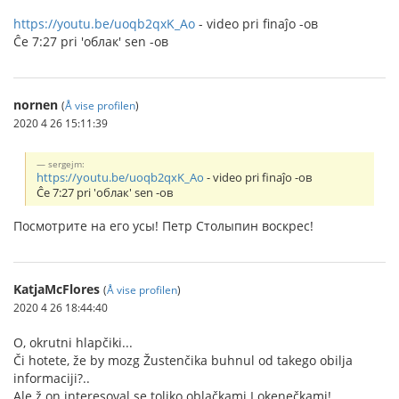
https://youtu.be/uoqb2qxK_Ao
- video pri finaĵo -ов
Ĉe 7:27 pri 'облак' sen -ов
nornen
(
Å vise profilen
)
2020 4 26 15:11:39
sergejm:
https://youtu.be/uoqb2qxK_Ao
- video pri finaĵo -ов
Ĉe 7:27 pri 'облак' sen -ов
Посмотрите на его усы! Петр Столыпин воскрес!
KatjaMcFlores
(
Å vise profilen
)
2020 4 26 18:44:40
O, okrutni hlapčiki...
Či hotete, že by mozg Žustenčika buhnul od takego obilja
informaciji?..
Ale ž on interesoval se toliko oblačkami I okenečkami!