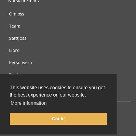
Norsk bokmål
Om oss
Team
Støtt oss
Libro
Personvern
Regler
Kontakt oss
This website uses cookies to ensure you get
the best experience on our website.
More information
Got it!
© 2002-2026 lernu.net |
Impressum