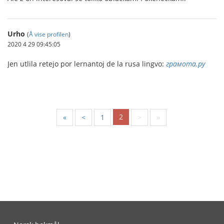
Urho
(
Å vise profilen
)
2020 4 29 09:45:05
Jen utlila retejo por lernantoj de la rusa lingvo:
грамота.ру
2
«
<
1
>
»