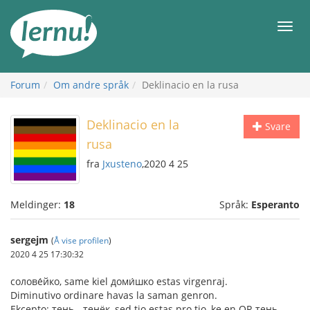
Til
innholdet
Meny
Forum
Om andre språk
Deklinacio en la rusa
Deklinacio en la
Svare
rusa
fra
Jxusteno
,2020 4 25
Meldinger:
18
Språk:
Esperanto
sergejm
(
Å vise profilen
)
2020 4 25 17:30:32
солове́йко, same kiel доми́шко estas virgenraj.
Diminutivo ordinare havas la saman genron.
Ekcepto: тень - тенёк, sed tio estas pro tio, ke en OR тень