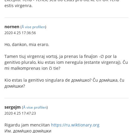
estis virgenra.
nornen
(
Å vise profilen
)
2020 4 25 17:36:56
Ho, dankon, mia eraro.
Tamen tiuj virgenraj vortoj, ja prenas la finaĵon -∅ por la
genitivo pluralo, kiu estas iom neregula (estante virgenraj). Ĉu
mi malkomprenas ion ĉi tie?
Kio estas la genitivo singulara de доми́шко? Ĉu доми́шка, ĉu
доми́шки?
sergejm
(
Å vise profilen
)
2020 4 25 17:47:23
Rigardu jam menciitan
https://ru.wiktionary.org
Им. доми́шко доми́шки