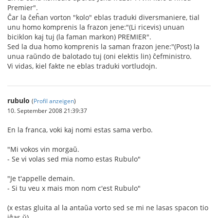
Premier".
Ĉar la ĉeĥan vorton "kolo" eblas traduki diversmaniere, tial
unu homo komprenis la frazon jene:"(Li ricevis) unuan
biciklon kaj tuj (la faman markon) PREMIER".
Sed la dua homo komprenis la saman frazon jene:"(Post) la
unua raŭndo de balotado tuj (oni elektis lin) ĉefministro.
Vi vidas, kiel fakte ne eblas traduki vortludojn.
rubulo
(
Profil anzeigen
)
10. September 2008 21:39:37
En la franca, voki kaj nomi estas sama verbo.
"Mi vokos vin morgaŭ.
- Se vi volas sed mia nomo estas Rubulo"
"Je t'appelle demain.
- Si tu veu x mais mon nom c'est Rubulo"
(x estas gluita al la antaŭa vorto sed se mi ne lasas spacon tio
iĝas ŭ)