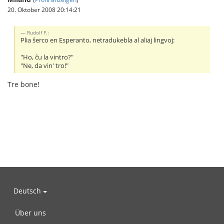
20. Oktober 2008 20:14:21
Rudolf F.:
Plia ŝerco en Esperanto, netradukebla al aliaj lingvoj:
"Ho, ĉu la vintro?"
"Ne, da vin' tro!"
Tre bone!
Deutsch
Über uns