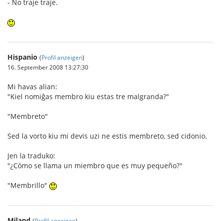
- No traje traje.
Hispanio
(
Profil anzeigen
)
16. September 2008 13:27:30
Mi havas alian:
"Kiel nomiĝas membro kiu estas tre malgranda?"
"Membreto"
Sed la vorto kiu mi devis uzi ne estis membreto, sed cidonio.
Jen la traduko:
"¿Cómo se llama un miembro que es muy pequeño?"
"Membrillo"
Miland
(
Profil anzeigen
)