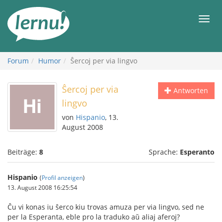
Zum
Inhalt
Men
Forum
Humor
Ŝercoj per via lingvo
Ŝercoj per via
Antworten
lingvo
von
Hispanio
, 13.
August 2008
Beiträge:
8
Sprache:
Esperanto
Hispanio
(
Profil anzeigen
)
13. August 2008 16:25:54
Ĉu vi konas iu ŝerco kiu trovas amuza per via lingvo, sed ne
per la Esperanta, eble pro la traduko aŭ aliaj aferoj?