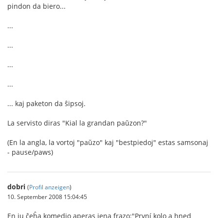
pindon da biero...
...
...
...
...
... kaj paketon da ŝipsoj.
La servisto diras "Kial la grandan paŭzon?"
(En la angla, la vortoj "paŭzo" kaj "bestpiedoj" estas samsonaj
- pause/paws)
dobri
(
Profil anzeigen
)
10. September 2008 15:04:45
En iu ĉeĥa komedio aperas jena frazo:"První kolo a hned