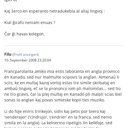
Kaj ŝerco en esperanto netradukebla al aliaj lingvoj :
Kial ĝirafo neniam enuas ?
Ĉar ĝi havas kolegon.
Filu
(
Profil anzeigen
)
10. September 2008 23:20:04
Francparolanta amiko mia estis laboranta en angla provinco
en Kanado, sed nur malmulte scipovis la anglan. Almenaŭ li
sciis, ke en multaj kazoj vortoj estas tre simile skribataj en
ambaŭ lingvoj, eĉ se la prononco iom pli malsimilas... sed tio
ne tro gravis, ĉar la plej multaj en Kanado pli malpli scias kiel
sonas la anglan kaj povas simieske kopii ties muziko.
Li do foje eniris trinkejon, sidis kaj petis por biero kaj
'senderajer' ('cindrujo', 'cendrier' en la franca, sed nenio
simila en la angla). La kelnerino ripetigis lin kelkfoje, sed