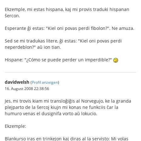
Ekzemple, mi estas hispana, kaj mi provis traduki hispanan
ŝercon.
Esperante ĝi estas: "Kiel oni povas perdi fibolon?". Ne amuza.
Sed se mi tradukas litere, ĝi estas: "Kiel oni povas perdi
neperdeblon?" aŭ ion tian.
Hispane: "¿Cómo se puede perder un imperdible?"
davidwelsh
(
Profil anzeigen
)
16. August 2008 22:38:56
Jes, mi trovis kiam mi transloĝiĝis al Norvegujo, ke la granda
plejparto de la ŝercoj kiujn mi konas ne funkciis ĉar la
humuro venas el dusignifa vorto aŭ lokucio.
Ekzemple:
Blankurso iras en trinkejon kaj diras al la servisto: Mi volas