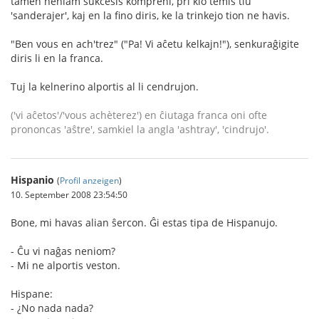
tamen neniam sukcesis kompreni, pri kio temis tiu
'sanderajer', kaj en la fino diris, ke la trinkejo tion ne havis.
"Ben vous en ach'trez" ("Pa! Vi aĉetu kelkajn!"), senkuraĝigite
diris li en la franca.
Tuj la kelnerino alportis al li cendrujon.
('vi aĉetos'/'vous achèterez') en ĉiutaga franca oni ofte
prononcas 'aŝtre', samkiel la angla 'ashtray', 'cindrujo'.
Hispanio
(
Profil anzeigen
)
10. September 2008 23:54:50
Bone, mi havas alian ŝercon. Ĝi estas tipa de Hispanujo.
- Ĉu vi naĝas neniom?
- Mi ne alportis veston.
Hispane:
- ¿No nada nada?