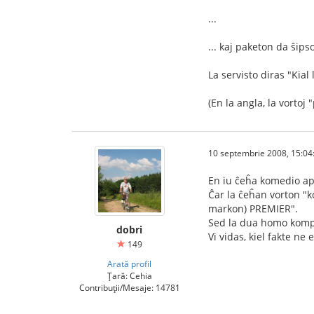
...
... kaj paketon da ŝipso
La servisto diras "Kia
(En la angla, la vorto
10 septembrie 2008, 15:04
En iu ĉeĥa komedio ape
Ĉar la ĉeĥan vorton "k
markon) PREMIER".
Sed la dua homo kompre
dobri
Vi vidas, kiel fakte ne 
149
Arată profil
Țară: Cehia
Contribuții/Mesaje: 14781