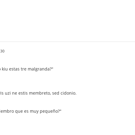
:30
kiu estas tre malgranda?"
vis uzi ne estis membreto, sed cidonio.
miembro que es muy pequeño?"