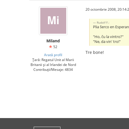
20 octombrie 2008, 20:14:
Rudolf F.:
Plia ŝerco en Esperant
"Ho, ĉu la vintro?"
Miland
"Ne, da vin' tro!"
52
Tre bone!
Arată profil
Țară: Regatul Unit al Marii
Britanii și al Irlandei de Nord
Contribuții/Mesaje: 4834