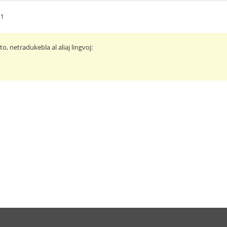
21
o, netradukebla al aliaj lingvoj: