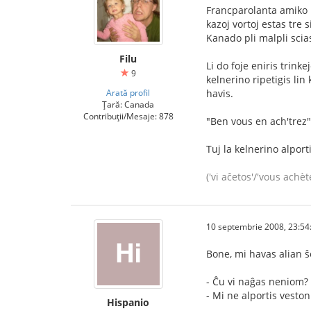
Francparolanta amiko m
kazoj vortoj estas tre 
Kanado pli malpli scia
Filu
Li do foje eniris trinke
9
kelnerino ripetigis lin
Arată profil
havis.
Țară: Canada
Contribuții/Mesaje: 878
"Ben vous en ach'trez" (
Tuj la kelnerino alporti
('vi aĉetos'/'vous achèt
10 septembrie 2008, 23:54
Bone, mi havas alian ŝ
- Ĉu vi naĝas neniom?
- Mi ne alportis veston
Hispanio