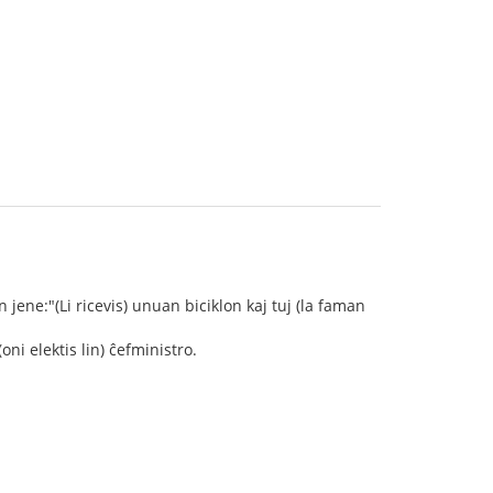
jene:"(Li ricevis) unuan biciklon kaj tuj (la faman
i elektis lin) ĉefministro.