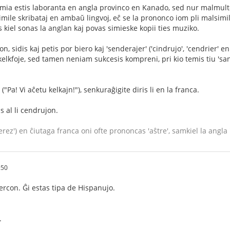
ia estis laboranta en angla provinco en Kanado, sed nur malmulte s
simile skribataj en ambaŭ lingvoj, eĉ se la prononco iom pli malsimila
s kiel sonas la anglan kaj povas simieske kopii ties muziko.
jon, sidis kaj petis por biero kaj 'senderajer' ('cindrujo', 'cendrier' e
 kelkfoje, sed tamen neniam sukcesis kompreni, pri kio temis tiu 'sande
"Pa! Vi aĉetu kelkajn!"), senkuraĝigite diris li en la franca.
s al li cendrujon.
erez') en ĉiutaga franca oni ofte prononcas 'aŝtre', samkiel la angla '
:50
ercon. Ĝi estas tipa de Hispanujo.
.