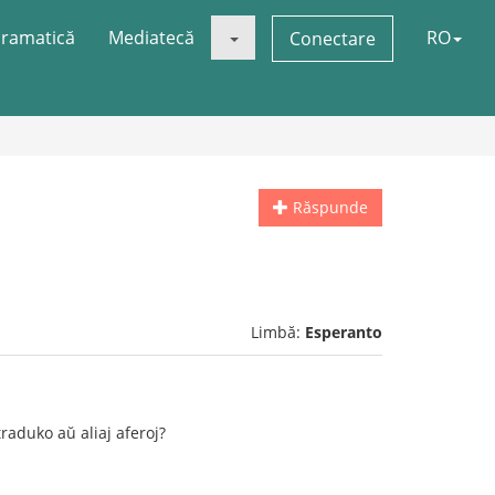
ramatică
Mediatecă
RO
Conectare
Răspunde
Limbă:
Esperanto
traduko aŭ aliaj aferoj?