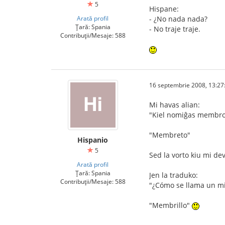
5
Hispane:
Arată profil
- ¿No nada nada?
Țară: Spania
- No traje traje.
Contribuții/Mesaje: 588
16 septembrie 2008, 13:27
Mi havas alian:
"Kiel nomiĝas membro 
"Membreto"
Hispanio
5
Sed la vorto kiu mi de
Arată profil
Țară: Spania
Jen la traduko:
Contribuții/Mesaje: 588
"¿Cómo se llama un 
"Membrillo"