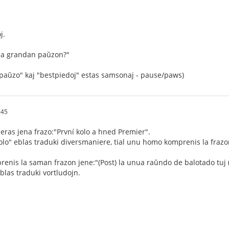
j.
l la grandan paŭzon?"
j "paŭzo" kaj "bestpiedoj" estas samsonaj - pause/paws)
:45
ras jena frazo:"První kolo a hned Premier".
olo" eblas traduki diversmaniere, tial unu homo komprenis la frazon 
nis la saman frazon jene:"(Post) la unua raŭndo de balotado tuj (on
eblas traduki vortludojn.