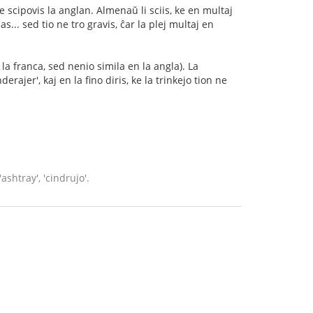
cipovis la anglan. Almenaŭ li sciis, ke en multaj
s... sed tio ne tro gravis, ĉar la plej multaj en
n la franca, sed nenio simila en la angla). La
rajer', kaj en la fino diris, ke la trinkejo tion ne
ashtray', 'cindrujo'.