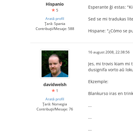
Hispanio
Esperante ĝi estas: "K
5
Arată profil
Sed se mi tradukas lite
Țară: Spania
Contribuții/Mesaje: 588
Hispane: "¿Cómo se p
16 august 2008, 22:38:56
Jes, mi trovis kiam mi 
dusignifa vorto aŭ loku
Ekzemple:
davidwelsh
1
Blankurso iras en trink
Arată profil
Țară: Norvegia
...
Contribuții/Mesaje: 76
...
...