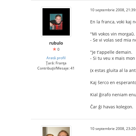
10 septembrie 2008, 21:39
En la franca, voki kaj
"Mi vokos vin morgaŭ.
- Se vi volas sed mia 
rubulo
0
"Je t'appelle demain.
Arată profil
- Si tu veu x mais mon
Țară: Franța
Contribuții/Mesaje: 41
(x estas gluita al la a
Kaj ŝerco en esperanto 
Kial ĝirafo neniam enu
Ĉar ĝi havas kolegon.
10 septembrie 2008, 23:20