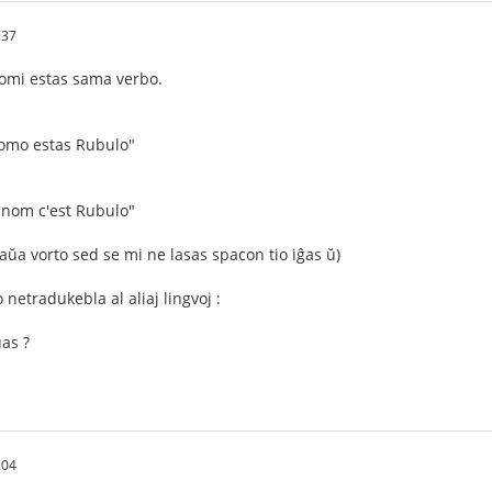
:37
 nomi estas sama verbo.
nomo estas Rubulo"
 nom c'est Rubulo"
ntaŭa vorto sed se mi ne lasas spacon tio iĝas ŭ)
netradukebla al aliaj lingvoj :
as ?
:04