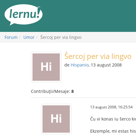
Mergi
la
conținut
Forum
Umor
Ŝercoj per via lingvo
Ŝercoj per via lingvo
de
Hispanio
, 13 august 2008
Contribuții/Mesaje:
8
13 august 2008, 16:25:54
Ĉu vi konas iu ŝerco ki
Ekzemple, mi estas his