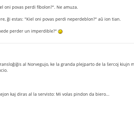
iel oni povas perdi fibolon?". Ne amuza.
re, ĝi estas: "Kiel oni povas perdi neperdeblon?" aŭ ion tian.
uede perder un imperdible?"
transloĝiĝis al Norvegujo, ke la granda plejparto de la ŝercoj kiujn
cio.
ejon kaj diras al la servisto: Mi volas pindon da biero...