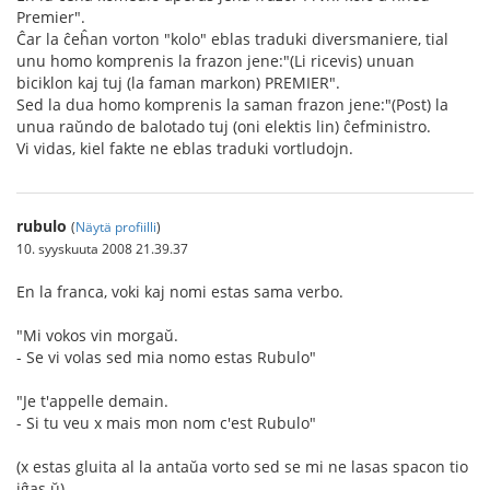
Premier".
Ĉar la ĉeĥan vorton "kolo" eblas traduki diversmaniere, tial
unu homo komprenis la frazon jene:"(Li ricevis) unuan
biciklon kaj tuj (la faman markon) PREMIER".
Sed la dua homo komprenis la saman frazon jene:"(Post) la
unua raŭndo de balotado tuj (oni elektis lin) ĉefministro.
Vi vidas, kiel fakte ne eblas traduki vortludojn.
rubulo
(
Näytä profiilli
)
10. syyskuuta 2008 21.39.37
En la franca, voki kaj nomi estas sama verbo.
"Mi vokos vin morgaŭ.
- Se vi volas sed mia nomo estas Rubulo"
"Je t'appelle demain.
- Si tu veu x mais mon nom c'est Rubulo"
(x estas gluita al la antaŭa vorto sed se mi ne lasas spacon tio
iĝas ŭ)