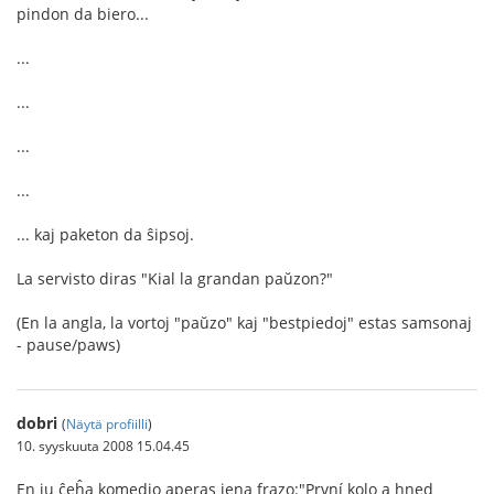
pindon da biero...
...
...
...
...
... kaj paketon da ŝipsoj.
La servisto diras "Kial la grandan paŭzon?"
(En la angla, la vortoj "paŭzo" kaj "bestpiedoj" estas samsonaj
- pause/paws)
dobri
(
Näytä profiilli
)
10. syyskuuta 2008 15.04.45
En iu ĉeĥa komedio aperas jena frazo:"První kolo a hned