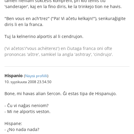
tamen neniam sukcesis kompreni, pri kio temis tiu
'sanderajer', kaj en la fino diris, ke la trinkejo tion ne havis.
"Ben vous en ach'trez" ("Pa! Vi aĉetu kelkajn!"), senkuraĝigite
diris li en la franca.
Tuj la kelnerino alportis al li cendrujon.
('vi aĉetos'/'vous achèterez') en ĉiutaga franca oni ofte
prononcas 'aŝtre', samkiel la angla 'ashtray', 'cindrujo'.
Hispanio
(
Näytä profiilli
)
10. syyskuuta 2008 23.54.50
Bone, mi havas alian ŝercon. Ĝi estas tipa de Hispanujo.
- Ĉu vi naĝas neniom?
- Mi ne alportis veston.
Hispane:
- ¿No nada nada?