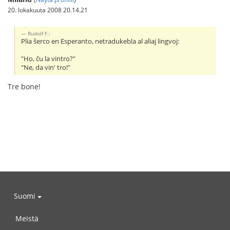
20. lokakuuta 2008 20.14.21
Rudolf F.:
Plia ŝerco en Esperanto, netradukebla al aliaj lingvoj:
"Ho, ĉu la vintro?"
"Ne, da vin' tro!"
Tre bone!
Suomi
Meistä