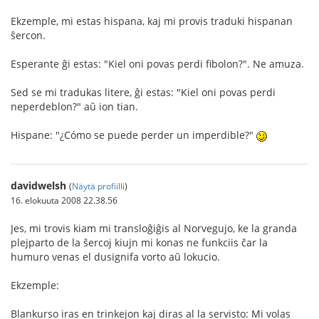
Ekzemple, mi estas hispana, kaj mi provis traduki hispanan
ŝercon.
Esperante ĝi estas: "Kiel oni povas perdi fibolon?". Ne amuza.
Sed se mi tradukas litere, ĝi estas: "Kiel oni povas perdi
neperdeblon?" aŭ ion tian.
Hispane: "¿Cómo se puede perder un imperdible?"
davidwelsh
(
Näytä profiilli
)
16. elokuuta 2008 22.38.56
Jes, mi trovis kiam mi transloĝiĝis al Norvegujo, ke la granda
plejparto de la ŝercoj kiujn mi konas ne funkciis ĉar la
humuro venas el dusignifa vorto aŭ lokucio.
Ekzemple:
Blankurso iras en trinkejon kaj diras al la servisto: Mi volas