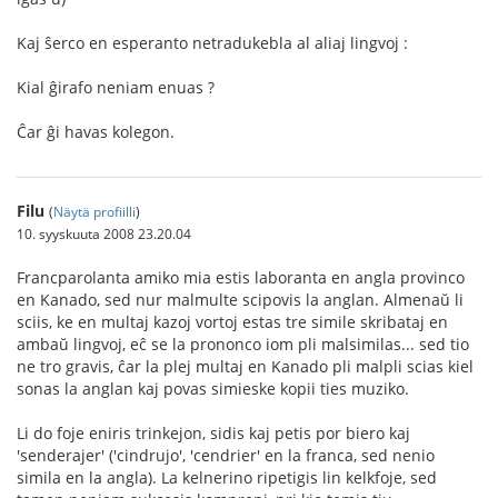
Kaj ŝerco en esperanto netradukebla al aliaj lingvoj :
Kial ĝirafo neniam enuas ?
Ĉar ĝi havas kolegon.
Filu
(
Näytä profiilli
)
10. syyskuuta 2008 23.20.04
Francparolanta amiko mia estis laboranta en angla provinco
en Kanado, sed nur malmulte scipovis la anglan. Almenaŭ li
sciis, ke en multaj kazoj vortoj estas tre simile skribataj en
ambaŭ lingvoj, eĉ se la prononco iom pli malsimilas... sed tio
ne tro gravis, ĉar la plej multaj en Kanado pli malpli scias kiel
sonas la anglan kaj povas simieske kopii ties muziko.
Li do foje eniris trinkejon, sidis kaj petis por biero kaj
'senderajer' ('cindrujo', 'cendrier' en la franca, sed nenio
simila en la angla). La kelnerino ripetigis lin kelkfoje, sed