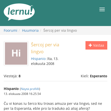
Tästä
sisältöön
Men
Foorumi
Huumoria
Ŝercoj per via lingvo
Ŝercoj per via
Vastaa
lingvo
Hispanio
:lta, 13.
elokuuta 2008
Viestejä:
8
Kieli:
Esperanto
Hispanio
(
Näytä profiilli
)
13. elokuuta 2008 16.25.54
Ĉu vi konas iu ŝerco kiu trovas amuza per via lingvo, sed ne
per la Esperanta, eble pro la traduko aŭ aliaj aferoj?