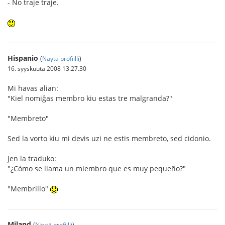
- No traje traje.
Hispanio
(
Näytä profiilli
)
16. syyskuuta 2008 13.27.30
Mi havas alian:
"Kiel nomiĝas membro kiu estas tre malgranda?"
"Membreto"
Sed la vorto kiu mi devis uzi ne estis membreto, sed cidonio.
Jen la traduko:
"¿Cómo se llama un miembro que es muy pequeño?"
"Membrillo"
Miland
(
Näytä profiilli
)