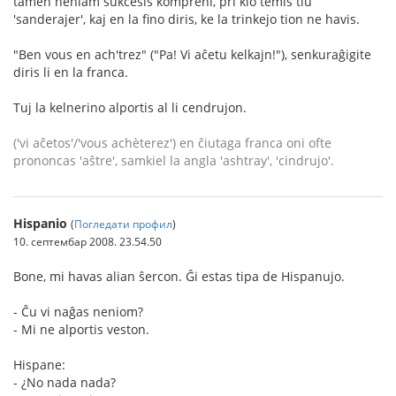
tamen neniam sukcesis kompreni, pri kio temis tiu
'sanderajer', kaj en la fino diris, ke la trinkejo tion ne havis.
"Ben vous en ach'trez" ("Pa! Vi aĉetu kelkajn!"), senkuraĝigite
diris li en la franca.
Tuj la kelnerino alportis al li cendrujon.
('vi aĉetos'/'vous achèterez') en ĉiutaga franca oni ofte
prononcas 'aŝtre', samkiel la angla 'ashtray', 'cindrujo'.
Hispanio
(
Погледати профил
)
10. септембар 2008. 23.54.50
Bone, mi havas alian ŝercon. Ĝi estas tipa de Hispanujo.
- Ĉu vi naĝas neniom?
- Mi ne alportis veston.
Hispane:
- ¿No nada nada?