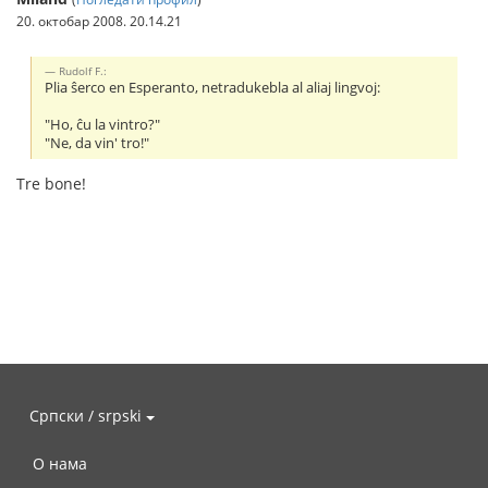
20. октобар 2008. 20.14.21
Rudolf F.:
Plia ŝerco en Esperanto, netradukebla al aliaj lingvoj:
"Ho, ĉu la vintro?"
"Ne, da vin' tro!"
Tre bone!
Српски / srpski
О нама