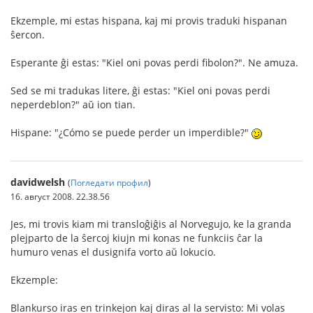
Ekzemple, mi estas hispana, kaj mi provis traduki hispanan
ŝercon.
Esperante ĝi estas: "Kiel oni povas perdi fibolon?". Ne amuza.
Sed se mi tradukas litere, ĝi estas: "Kiel oni povas perdi
neperdeblon?" aŭ ion tian.
Hispane: "¿Cómo se puede perder un imperdible?"
davidwelsh
(
Погледати профил
)
16. август 2008. 22.38.56
Jes, mi trovis kiam mi transloĝiĝis al Norvegujo, ke la granda
plejparto de la ŝercoj kiujn mi konas ne funkciis ĉar la
humuro venas el dusignifa vorto aŭ lokucio.
Ekzemple:
Blankurso iras en trinkejon kaj diras al la servisto: Mi volas