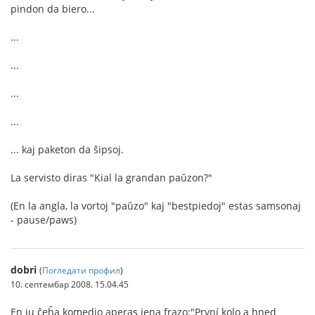
pindon da biero...
...
...
...
...
... kaj paketon da ŝipsoj.
La servisto diras "Kial la grandan paŭzon?"
(En la angla, la vortoj "paŭzo" kaj "bestpiedoj" estas samsonaj
- pause/paws)
dobri
(
Погледати профил
)
10. септембар 2008. 15.04.45
En iu ĉeĥa komedio aperas jena frazo:"První kolo a hned