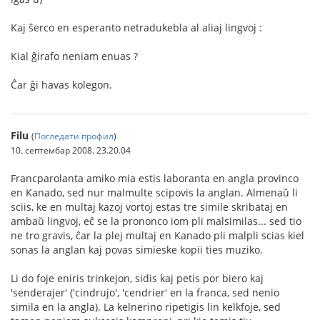
Kaj ŝerco en esperanto netradukebla al aliaj lingvoj :
Kial ĝirafo neniam enuas ?
Ĉar ĝi havas kolegon.
Filu
(
Погледати профил
)
10. септембар 2008. 23.20.04
Francparolanta amiko mia estis laboranta en angla provinco
en Kanado, sed nur malmulte scipovis la anglan. Almenaŭ li
sciis, ke en multaj kazoj vortoj estas tre simile skribataj en
ambaŭ lingvoj, eĉ se la prononco iom pli malsimilas... sed tio
ne tro gravis, ĉar la plej multaj en Kanado pli malpli scias kiel
sonas la anglan kaj povas simieske kopii ties muziko.
Li do foje eniris trinkejon, sidis kaj petis por biero kaj
'senderajer' ('cindrujo', 'cendrier' en la franca, sed nenio
simila en la angla). La kelnerino ripetigis lin kelkfoje, sed