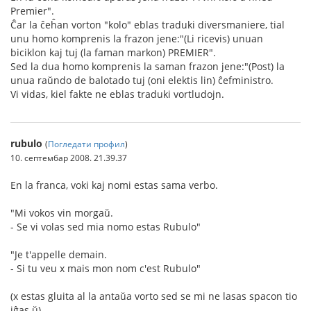
Premier".
Ĉar la ĉeĥan vorton "kolo" eblas traduki diversmaniere, tial
unu homo komprenis la frazon jene:"(Li ricevis) unuan
biciklon kaj tuj (la faman markon) PREMIER".
Sed la dua homo komprenis la saman frazon jene:"(Post) la
unua raŭndo de balotado tuj (oni elektis lin) ĉefministro.
Vi vidas, kiel fakte ne eblas traduki vortludojn.
rubulo
(
Погледати профил
)
10. септембар 2008. 21.39.37
En la franca, voki kaj nomi estas sama verbo.
"Mi vokos vin morgaŭ.
- Se vi volas sed mia nomo estas Rubulo"
"Je t'appelle demain.
- Si tu veu x mais mon nom c'est Rubulo"
(x estas gluita al la antaŭa vorto sed se mi ne lasas spacon tio
iĝas ŭ)