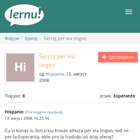
У
садржају
Мен
Форум
Хумор
Ŝercoj per via lingvo
Ŝercoj per via
Одговорити
lingvo
од
Hispanio
, 13. август
2008.
Поруке:
8
Језик:
Esperanto
Hispanio
(
Погледати профил
)
13. август 2008. 16.25.54
Ĉu vi konas iu ŝerco kiu trovas amuza per via lingvo, sed ne
per la Esperanta, eble pro la traduko aŭ aliaj aferoj?