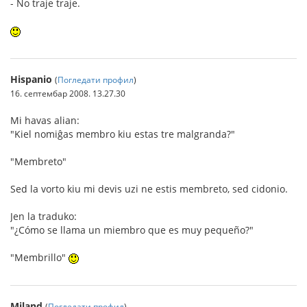
- No traje traje.
Hispanio
(
Погледати профил
)
16. септембар 2008. 13.27.30
Mi havas alian:
"Kiel nomiĝas membro kiu estas tre malgranda?"
"Membreto"
Sed la vorto kiu mi devis uzi ne estis membreto, sed cidonio.
Jen la traduko:
"¿Cómo se llama un miembro que es muy pequeño?"
"Membrillo"
Miland
(
Погледати профил
)