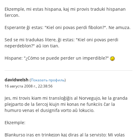
Ekzemple, mi estas hispana, kaj mi provis traduki hispanan
ŝercon.
Esperante ĝi estas: "Kiel oni povas perdi fibolon?". Ne amuza.
Sed se mi tradukas litere, ĝi estas: "Kiel oni povas perdi
neperdeblon?" aŭ ion tian.
Hispane: "¿Cómo se puede perder un imperdible?"
davidwelsh
(
Показать профиль
)
16 августа 2008 г., 22:38:56
Jes, mi trovis kiam mi transloĝiĝis al Norvegujo, ke la granda
plejparto de la ŝercoj kiujn mi konas ne funkciis ĉar la
humuro venas el dusignifa vorto aŭ lokucio.
Ekzemple:
Blankurso iras en trinkejon kaj diras al la servisto: Mi volas