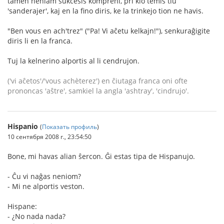
tamen neniam sukcesis kompreni, pri kio temis tiu
'sanderajer', kaj en la fino diris, ke la trinkejo tion ne havis.
"Ben vous en ach'trez" ("Pa! Vi aĉetu kelkajn!"), senkuraĝigite
diris li en la franca.
Tuj la kelnerino alportis al li cendrujon.
('vi aĉetos'/'vous achèterez') en ĉiutaga franca oni ofte
prononcas 'aŝtre', samkiel la angla 'ashtray', 'cindrujo'.
Hispanio
(
Показать профиль
)
10 сентября 2008 г., 23:54:50
Bone, mi havas alian ŝercon. Ĝi estas tipa de Hispanujo.
- Ĉu vi naĝas neniom?
- Mi ne alportis veston.
Hispane:
- ¿No nada nada?