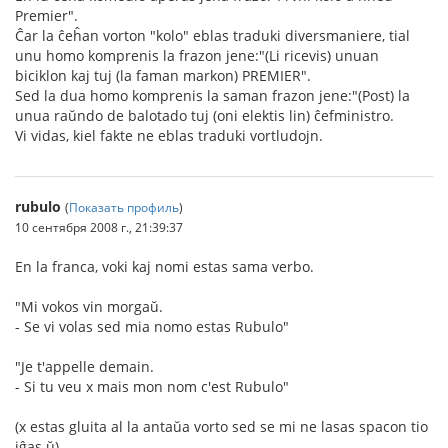
Premier".
Ĉar la ĉeĥan vorton "kolo" eblas traduki diversmaniere, tial
unu homo komprenis la frazon jene:"(Li ricevis) unuan
biciklon kaj tuj (la faman markon) PREMIER".
Sed la dua homo komprenis la saman frazon jene:"(Post) la
unua raŭndo de balotado tuj (oni elektis lin) ĉefministro.
Vi vidas, kiel fakte ne eblas traduki vortludojn.
rubulo
(
Показать профиль
)
10 сентября 2008 г., 21:39:37
En la franca, voki kaj nomi estas sama verbo.
"Mi vokos vin morgaŭ.
- Se vi volas sed mia nomo estas Rubulo"
"Je t'appelle demain.
- Si tu veu x mais mon nom c'est Rubulo"
(x estas gluita al la antaŭa vorto sed se mi ne lasas spacon tio
iĝas ŭ)