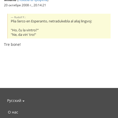
20 октября 2008 г., 20:14:21
Rudolf F.:
Plia ŝerco en Esperanto, netradukebla al aliaj lingvoj:
"Ho, ĉu la vintro?"
"Ne, da vin' tro!"
Tre bone!
Русский
О нас