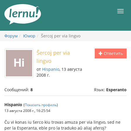
К
содержанию
Мен
Форум
Юмор
Ŝercoj per via lingvo
Ŝercoj per via
Ответить
lingvo
от
Hispanio
, 13 августа
2008 г.
Сообщений:
8
Язык:
Esperanto
Hispanio
(
Показать профиль
)
13 августа 2008 г., 16:25:54
Ĉu vi konas iu ŝerco kiu trovas amuza per via lingvo, sed ne
per la Esperanta, eble pro la traduko aŭ aliaj aferoj?