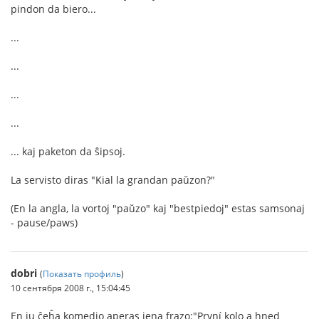
pindon da biero...
...
...
...
...
... kaj paketon da ŝipsoj.
La servisto diras "Kial la grandan paŭzon?"
(En la angla, la vortoj "paŭzo" kaj "bestpiedoj" estas samsonaj
- pause/paws)
dobri
(
Показать профиль
)
10 сентября 2008 г., 15:04:45
En iu ĉeĥa komedio aperas jena frazo:"První kolo a hned