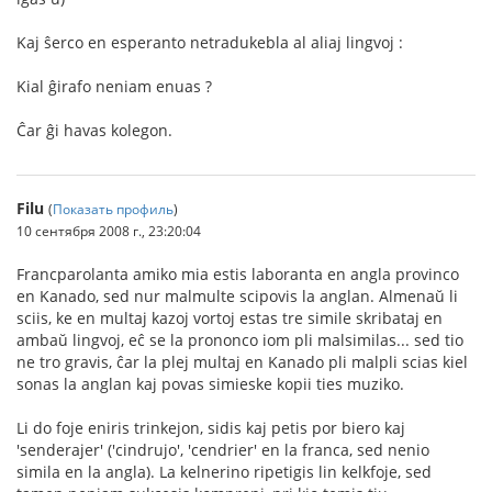
Kaj ŝerco en esperanto netradukebla al aliaj lingvoj :
Kial ĝirafo neniam enuas ?
Ĉar ĝi havas kolegon.
Filu
(
Показать профиль
)
10 сентября 2008 г., 23:20:04
Francparolanta amiko mia estis laboranta en angla provinco
en Kanado, sed nur malmulte scipovis la anglan. Almenaŭ li
sciis, ke en multaj kazoj vortoj estas tre simile skribataj en
ambaŭ lingvoj, eĉ se la prononco iom pli malsimilas... sed tio
ne tro gravis, ĉar la plej multaj en Kanado pli malpli scias kiel
sonas la anglan kaj povas simieske kopii ties muziko.
Li do foje eniris trinkejon, sidis kaj petis por biero kaj
'senderajer' ('cindrujo', 'cendrier' en la franca, sed nenio
simila en la angla). La kelnerino ripetigis lin kelkfoje, sed