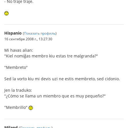
- No traje traje.
Hispanio
(
Показать профиль
)
16 сентября 2008 г., 13:27:30
Mi havas alian:
"Kiel nomiĝas membro kiu estas tre malgranda?"
"Membreto"
Sed la vorto kiu mi devis uzi ne estis membreto, sed cidonio.
Jen la traduko:
"¿Cómo se llama un miembro que es muy pequeño?"
"Membrillo"
Miland
(
Показать профиль
)