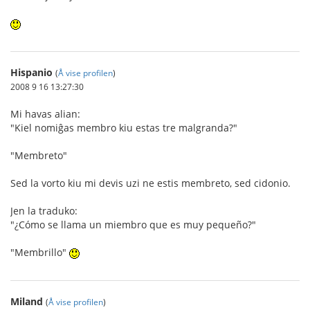
Hispanio
(
Å vise profilen
)
2008 9 16 13:27:30
Mi havas alian:
"Kiel nomiĝas membro kiu estas tre malgranda?"
"Membreto"
Sed la vorto kiu mi devis uzi ne estis membreto, sed cidonio.
Jen la traduko:
"¿Cómo se llama un miembro que es muy pequeño?"
"Membrillo"
Miland
(
Å vise profilen
)