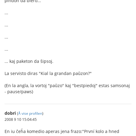
pindon da biero...
...
...
...
...
... kaj paketon da ŝipsoj.
La servisto diras "Kial la grandan paŭzon?"
(En la angla, la vortoj "paŭzo" kaj "bestpiedoj" estas samsonaj
- pause/paws)
dobri
(
Å vise profilen
)
2008 9 10 15:04:45
En iu ĉeĥa komedio aperas jena frazo:"První kolo a hned