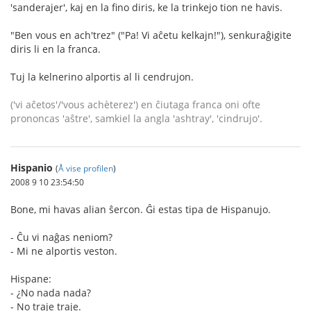
'sanderajer', kaj en la fino diris, ke la trinkejo tion ne havis.
"Ben vous en ach'trez" ("Pa! Vi aĉetu kelkajn!"), senkuraĝigite
diris li en la franca.
Tuj la kelnerino alportis al li cendrujon.
('vi aĉetos'/'vous achèterez') en ĉiutaga franca oni ofte
prononcas 'aŝtre', samkiel la angla 'ashtray', 'cindrujo'.
Hispanio
(
Å vise profilen
)
2008 9 10 23:54:50
Bone, mi havas alian ŝercon. Ĝi estas tipa de Hispanujo.
- Ĉu vi naĝas neniom?
- Mi ne alportis veston.
Hispane:
- ¿No nada nada?
- No traje traje.