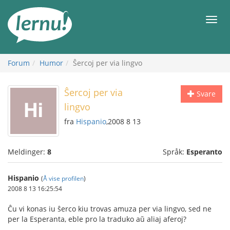
Til
innholdet
Meny
Forum
Humor
Ŝercoj per via lingvo
Ŝercoj per via
Svare
lingvo
fra
Hispanio
,2008 8 13
Meldinger:
8
Språk:
Esperanto
Hispanio
(
Å vise profilen
)
2008 8 13 16:25:54
Ĉu vi konas iu ŝerco kiu trovas amuza per via lingvo, sed ne
per la Esperanta, eble pro la traduko aŭ aliaj aferoj?