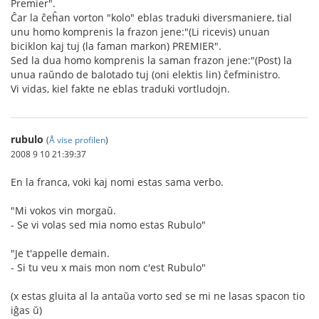
Premier".
Ĉar la ĉeĥan vorton "kolo" eblas traduki diversmaniere, tial
unu homo komprenis la frazon jene:"(Li ricevis) unuan
biciklon kaj tuj (la faman markon) PREMIER".
Sed la dua homo komprenis la saman frazon jene:"(Post) la
unua raŭndo de balotado tuj (oni elektis lin) ĉefministro.
Vi vidas, kiel fakte ne eblas traduki vortludojn.
rubulo
(
Å vise profilen
)
2008 9 10 21:39:37
En la franca, voki kaj nomi estas sama verbo.
"Mi vokos vin morgaŭ.
- Se vi volas sed mia nomo estas Rubulo"
"Je t'appelle demain.
- Si tu veu x mais mon nom c'est Rubulo"
(x estas gluita al la antaŭa vorto sed se mi ne lasas spacon tio
iĝas ŭ)