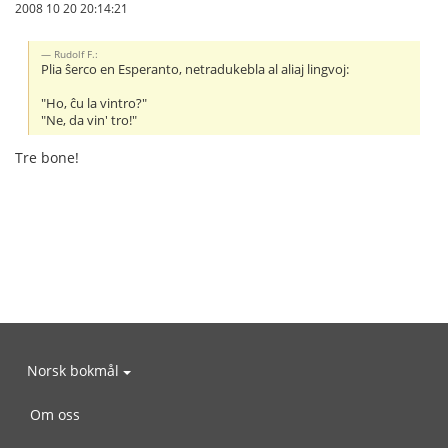
2008 10 20 20:14:21
Rudolf F.:
Plia ŝerco en Esperanto, netradukebla al aliaj lingvoj:
"Ho, ĉu la vintro?"
"Ne, da vin' tro!"
Tre bone!
Norsk bokmål
Om oss