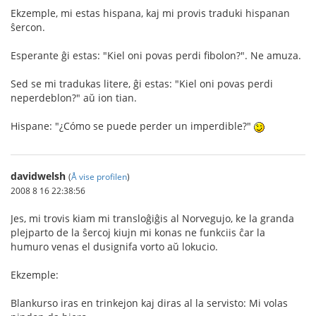
Ekzemple, mi estas hispana, kaj mi provis traduki hispanan
ŝercon.
Esperante ĝi estas: "Kiel oni povas perdi fibolon?". Ne amuza.
Sed se mi tradukas litere, ĝi estas: "Kiel oni povas perdi
neperdeblon?" aŭ ion tian.
Hispane: "¿Cómo se puede perder un imperdible?"
davidwelsh
(
Å vise profilen
)
2008 8 16 22:38:56
Jes, mi trovis kiam mi transloĝiĝis al Norvegujo, ke la granda
plejparto de la ŝercoj kiujn mi konas ne funkciis ĉar la
humuro venas el dusignifa vorto aŭ lokucio.
Ekzemple:
Blankurso iras en trinkejon kaj diras al la servisto: Mi volas