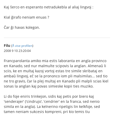
Kaj ŝerco en esperanto netradukebla al aliaj lingvoj :
Kial ĝirafo neniam enuas ?
Ĉar ĝi havas kolegon.
Filu
(
Å vise profilen
)
2008 9 10 23:20:04
Francparolanta amiko mia estis laboranta en angla provinco
en Kanado, sed nur malmulte scipovis la anglan. Almenaŭ li
sciis, ke en multaj kazoj vortoj estas tre simile skribataj en
ambaŭ lingvoj, eĉ se la prononco iom pli malsimilas... sed tio
ne tro gravis, ĉar la plej multaj en Kanado pli malpli scias kiel
sonas la anglan kaj povas simieske kopii ties muziko.
Li do foje eniris trinkejon, sidis kaj petis por biero kaj
'senderajer' ('cindrujo', 'cendrier' en la franca, sed nenio
simila en la angla). La kelnerino ripetigis lin kelkfoje, sed
tamen neniam sukcesis kompreni, pri kio temis tiu