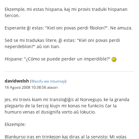
Ekzemple, mi estas hispana, kaj mi provis traduki hispanan
ŝercon.
Esperante ĝi estas: "Kiel oni povas perdi fibolon?". Ne amuza.
Sed se mi tradukas litere, ĝi estas: "Kiel oni povas perdi
neperdeblon?" aŭ ion tian.
Hispane: "¿Cómo se puede perder un imperdible?"
davidwelsh
(
Wasifu wa mtumiaji
)
16 Agosti 2008 10:38:56 alasiri
Jes, mi trovis kiam mi transloĝiĝis al Norvegujo, ke la granda
plejparto de la ŝercoj kiujn mi konas ne funkciis ĉar la
humuro venas el dusignifa vorto aŭ lokucio.
Ekzemple:
Blankurso iras en trinkejon kaj diras al la servisto: Mi volas