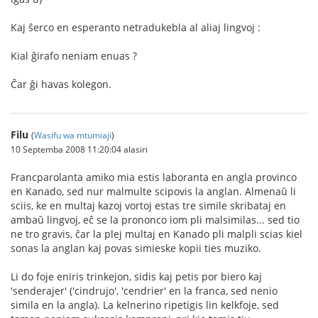
Kaj ŝerco en esperanto netradukebla al aliaj lingvoj :
Kial ĝirafo neniam enuas ?
Ĉar ĝi havas kolegon.
Filu
(
Wasifu wa mtumiaji
)
10 Septemba 2008 11:20:04 alasiri
Francparolanta amiko mia estis laboranta en angla provinco
en Kanado, sed nur malmulte scipovis la anglan. Almenaŭ li
sciis, ke en multaj kazoj vortoj estas tre simile skribataj en
ambaŭ lingvoj, eĉ se la prononco iom pli malsimilas... sed tio
ne tro gravis, ĉar la plej multaj en Kanado pli malpli scias kiel
sonas la anglan kaj povas simieske kopii ties muziko.
Li do foje eniris trinkejon, sidis kaj petis por biero kaj
'senderajer' ('cindrujo', 'cendrier' en la franca, sed nenio
simila en la angla). La kelnerino ripetigis lin kelkfoje, sed