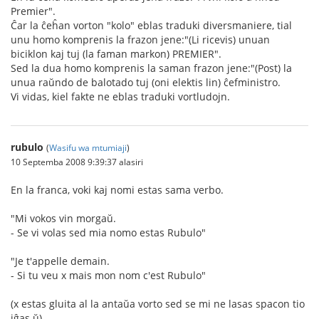
Premier".
Ĉar la ĉeĥan vorton "kolo" eblas traduki diversmaniere, tial
unu homo komprenis la frazon jene:"(Li ricevis) unuan
biciklon kaj tuj (la faman markon) PREMIER".
Sed la dua homo komprenis la saman frazon jene:"(Post) la
unua raŭndo de balotado tuj (oni elektis lin) ĉefministro.
Vi vidas, kiel fakte ne eblas traduki vortludojn.
rubulo
(
Wasifu wa mtumiaji
)
10 Septemba 2008 9:39:37 alasiri
En la franca, voki kaj nomi estas sama verbo.
"Mi vokos vin morgaŭ.
- Se vi volas sed mia nomo estas Rubulo"
"Je t'appelle demain.
- Si tu veu x mais mon nom c'est Rubulo"
(x estas gluita al la antaŭa vorto sed se mi ne lasas spacon tio
iĝas ŭ)