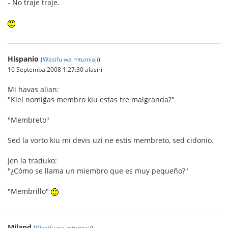
- No traje traje.
Hispanio
(
Wasifu wa mtumiaji
)
16 Septemba 2008 1:27:30 alasiri
Mi havas alian:
"Kiel nomiĝas membro kiu estas tre malgranda?"
"Membreto"
Sed la vorto kiu mi devis uzi ne estis membreto, sed cidonio.
Jen la traduko:
"¿Cómo se llama un miembro que es muy pequeño?"
"Membrillo"
Miland
(
Wasifu wa mtumiaji
)