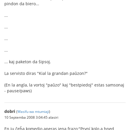
pindon da biero...
...
...
...
...
... kaj paketon da ŝipsoj.
La servisto diras "Kial la grandan paŭzon?"
(En la angla, la vortoj "paŭzo" kaj "bestpiedoj" estas samsonaj
- pause/paws)
dobri
(
Wasifu wa mtumiaji
)
10 Septemba 2008 3:04:45 alasiri
En iu ĉeĥa komedio aperas jena frazo:"První kolo a hned