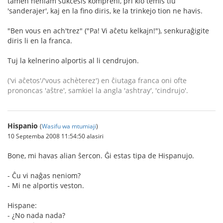
tamen neniam sukcesis kompreni, pri kio temis tiu
'sanderajer', kaj en la fino diris, ke la trinkejo tion ne havis.
"Ben vous en ach'trez" ("Pa! Vi aĉetu kelkajn!"), senkuraĝigite
diris li en la franca.
Tuj la kelnerino alportis al li cendrujon.
('vi aĉetos'/'vous achèterez') en ĉiutaga franca oni ofte
prononcas 'aŝtre', samkiel la angla 'ashtray', 'cindrujo'.
Hispanio
(
Wasifu wa mtumiaji
)
10 Septemba 2008 11:54:50 alasiri
Bone, mi havas alian ŝercon. Ĝi estas tipa de Hispanujo.
- Ĉu vi naĝas neniom?
- Mi ne alportis veston.
Hispane:
- ¿No nada nada?