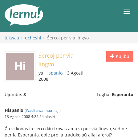
Kwa
maudhui
orod
jukwaa
ucheshi
Ŝercoj per via lingvo
Ŝercoj per via
Kujibu
lingvo
ya
Hispanio
, 13 Agosti
2008
Ujumbe:
8
Lugha:
Esperanto
Hispanio
(
Wasifu wa mtumiaji
)
13 Agosti 2008 4:25:54 alasiri
Ĉu vi konas iu ŝerco kiu trovas amuza per via lingvo, sed ne
per la Esperanta, eble pro la traduko aŭ aliaj aferoj?