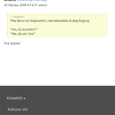
20 Oktoba 2008 8:14:21 alasiri
Rudolf F.:
Plia ŝerco en Esperanto, netradukebla al aliaj lingvoj:
"Ho, ĉu la vintro?"
"Ne, da vin' tro!"
Tre bone!
Kiswahili
Kuhusu sisi