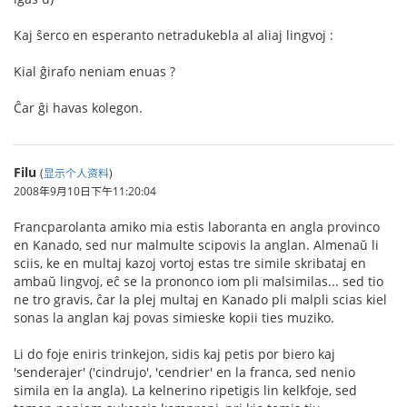
Kaj ŝerco en esperanto netradukebla al aliaj lingvoj :
Kial ĝirafo neniam enuas ?
Ĉar ĝi havas kolegon.
Filu
(
显示个人资料
)
2008年9月10日下午11:20:04
Francparolanta amiko mia estis laboranta en angla provinco
en Kanado, sed nur malmulte scipovis la anglan. Almenaŭ li
sciis, ke en multaj kazoj vortoj estas tre simile skribataj en
ambaŭ lingvoj, eĉ se la prononco iom pli malsimilas... sed tio
ne tro gravis, ĉar la plej multaj en Kanado pli malpli scias kiel
sonas la anglan kaj povas simieske kopii ties muziko.
Li do foje eniris trinkejon, sidis kaj petis por biero kaj
'senderajer' ('cindrujo', 'cendrier' en la franca, sed nenio
simila en la angla). La kelnerino ripetigis lin kelkfoje, sed