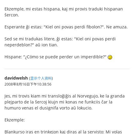
Ekzemple, mi estas hispana, kaj mi provis traduki hispanan
ŝercon.
Esperante ĝi estas: "Kiel oni povas perdi fibolon?". Ne amuza.
Sed se mi tradukas litere, ĝi estas: "Kiel oni povas perdi
neperdeblon?" aŭ ion tian.
Hispane: "¿Cómo se puede perder un imperdible?"
davidwelsh
(
显示个人资料
)
2008年8月16日下午10:38:56
Jes, mi trovis kiam mi transloĝiĝis al Norvegujo, ke la granda
plejparto de la ŝercoj kiujn mi konas ne funkciis ĉar la
humuro venas el dusignifa vorto aŭ lokucio.
Ekzemple:
Blankurso iras en trinkejon kaj diras al la servisto: Mi volas