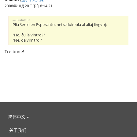
2008年10月20日下午8:14:21
Rudolf F.:
Plia ŝerco en Esperanto, netradukebla al aliaj lingvoj:
"Ho, ĉu la vintro?"
"Ne, da vin' tro!"
Tre bone!
简体中文
关于我们