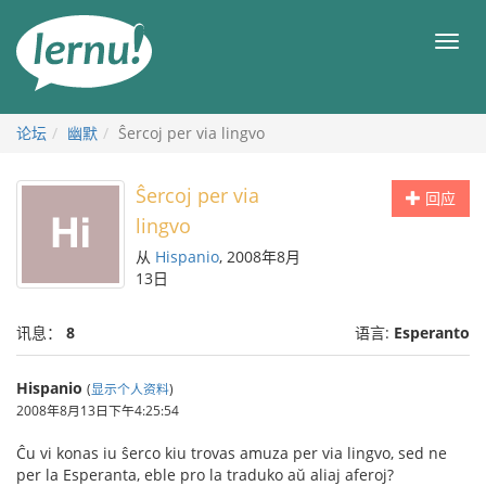
去
目
目
錄
录
頁
论坛
幽默
Ŝercoj per via lingvo
Ŝercoj per via
回应
lingvo
从
Hispanio
, 2008年8月
13日
讯息：
8
语言:
Esperanto
Hispanio
(
显示个人资料
)
2008年8月13日下午4:25:54
Ĉu vi konas iu ŝerco kiu trovas amuza per via lingvo, sed ne
per la Esperanta, eble pro la traduko aŭ aliaj aferoj?