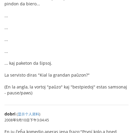
pindon da biero...
...
...
...
...
... kaj paketon da ŝipsoj.
La servisto diras "Kial la grandan paŭzon?"
(En la angla, la vortoj "paŭzo" kaj "bestpiedoj" estas samsonaj
- pause/paws)
dobri
(
显示个人资料
)
2008年9月10日下午3:04:45
En iu ĉeĥa komedio aperas jena frazo:"První kolo a hned