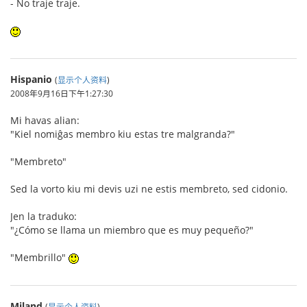
- No traje traje.
Hispanio
(
显示个人资料
)
2008年9月16日下午1:27:30
Mi havas alian:
"Kiel nomiĝas membro kiu estas tre malgranda?"
"Membreto"
Sed la vorto kiu mi devis uzi ne estis membreto, sed cidonio.
Jen la traduko:
"¿Cómo se llama un miembro que es muy pequeño?"
"Membrillo"
Miland
(
显示个人资料
)