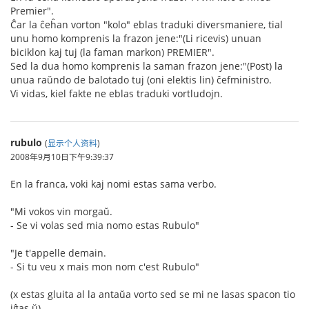
Premier".
Ĉar la ĉeĥan vorton "kolo" eblas traduki diversmaniere, tial
unu homo komprenis la frazon jene:"(Li ricevis) unuan
biciklon kaj tuj (la faman markon) PREMIER".
Sed la dua homo komprenis la saman frazon jene:"(Post) la
unua raŭndo de balotado tuj (oni elektis lin) ĉefministro.
Vi vidas, kiel fakte ne eblas traduki vortludojn.
rubulo
(
显示个人资料
)
2008年9月10日下午9:39:37
En la franca, voki kaj nomi estas sama verbo.
"Mi vokos vin morgaŭ.
- Se vi volas sed mia nomo estas Rubulo"
"Je t'appelle demain.
- Si tu veu x mais mon nom c'est Rubulo"
(x estas gluita al la antaŭa vorto sed se mi ne lasas spacon tio
iĝas ŭ)