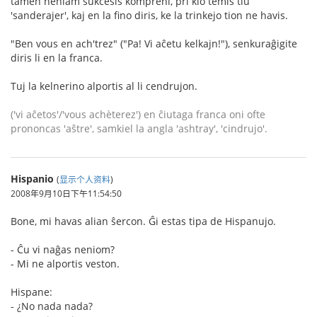
tamen neniam sukcesis kompreni, pri kio temis tiu
'sanderajer', kaj en la fino diris, ke la trinkejo tion ne havis.
"Ben vous en ach'trez" ("Pa! Vi aĉetu kelkajn!"), senkuraĝigite
diris li en la franca.
Tuj la kelnerino alportis al li cendrujon.
('vi aĉetos'/'vous achèterez') en ĉiutaga franca oni ofte
prononcas 'aŝtre', samkiel la angla 'ashtray', 'cindrujo'.
Hispanio
(
显示个人资料
)
2008年9月10日下午11:54:50
Bone, mi havas alian ŝercon. Ĝi estas tipa de Hispanujo.
- Ĉu vi naĝas neniom?
- Mi ne alportis veston.
Hispane:
- ¿No nada nada?