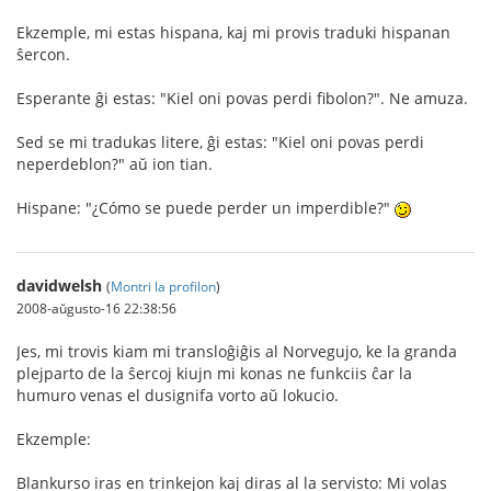
Ekzemple, mi estas hispana, kaj mi provis traduki hispanan
ŝercon.
Esperante ĝi estas: "Kiel oni povas perdi fibolon?". Ne amuza.
Sed se mi tradukas litere, ĝi estas: "Kiel oni povas perdi
neperdeblon?" aŭ ion tian.
Hispane: "¿Cómo se puede perder un imperdible?"
davidwelsh
(
Montri la profilon
)
2008-aŭgusto-16 22:38:56
Jes, mi trovis kiam mi transloĝiĝis al Norvegujo, ke la granda
plejparto de la ŝercoj kiujn mi konas ne funkciis ĉar la
humuro venas el dusignifa vorto aŭ lokucio.
Ekzemple:
Blankurso iras en trinkejon kaj diras al la servisto: Mi volas