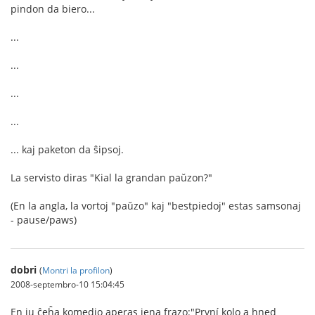
pindon da biero...
...
...
...
...
... kaj paketon da ŝipsoj.
La servisto diras "Kial la grandan paŭzon?"
(En la angla, la vortoj "paŭzo" kaj "bestpiedoj" estas samsonaj
- pause/paws)
dobri
(
Montri la profilon
)
2008-septembro-10 15:04:45
En iu ĉeĥa komedio aperas jena frazo:"První kolo a hned