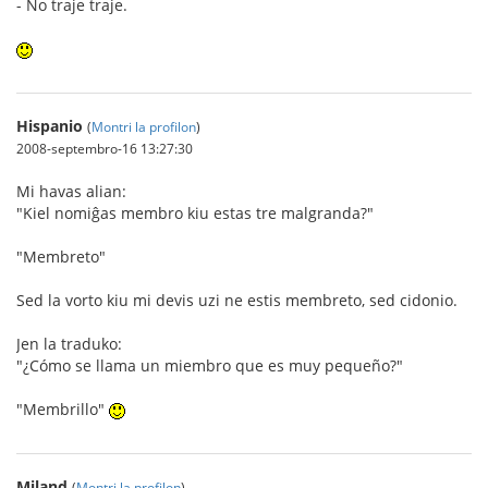
- No traje traje.
Hispanio
(
Montri la profilon
)
2008-septembro-16 13:27:30
Mi havas alian:
"Kiel nomiĝas membro kiu estas tre malgranda?"
"Membreto"
Sed la vorto kiu mi devis uzi ne estis membreto, sed cidonio.
Jen la traduko:
"¿Cómo se llama un miembro que es muy pequeño?"
"Membrillo"
Miland
(
Montri la profilon
)