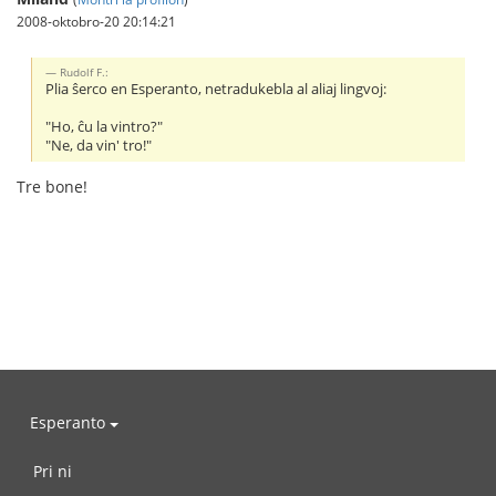
2008-oktobro-20 20:14:21
Rudolf F.:
Plia ŝerco en Esperanto, netradukebla al aliaj lingvoj:
"Ho, ĉu la vintro?"
"Ne, da vin' tro!"
Tre bone!
Esperanto
Pri ni