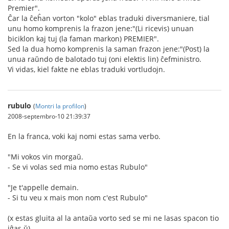
Premier".
Ĉar la ĉeĥan vorton "kolo" eblas traduki diversmaniere, tial
unu homo komprenis la frazon jene:"(Li ricevis) unuan
biciklon kaj tuj (la faman markon) PREMIER".
Sed la dua homo komprenis la saman frazon jene:"(Post) la
unua raŭndo de balotado tuj (oni elektis lin) ĉefministro.
Vi vidas, kiel fakte ne eblas traduki vortludojn.
rubulo
(
Montri la profilon
)
2008-septembro-10 21:39:37
En la franca, voki kaj nomi estas sama verbo.
"Mi vokos vin morgaŭ.
- Se vi volas sed mia nomo estas Rubulo"
"Je t'appelle demain.
- Si tu veu x mais mon nom c'est Rubulo"
(x estas gluita al la antaŭa vorto sed se mi ne lasas spacon tio
iĝas ŭ)