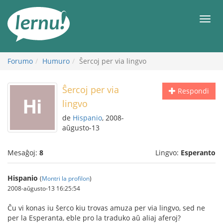
Al
la
Men
enhavo
Forumo
Humuro
Ŝercoj per via lingvo
Ŝercoj per via
Respondi
lingvo
de
Hispanio
, 2008-
aŭgusto-13
Mesaĝoj:
8
Lingvo:
Esperanto
Hispanio
(
Montri la profilon
)
2008-aŭgusto-13 16:25:54
Ĉu vi konas iu ŝerco kiu trovas amuza per via lingvo, sed ne
per la Esperanta, eble pro la traduko aŭ aliaj aferoj?