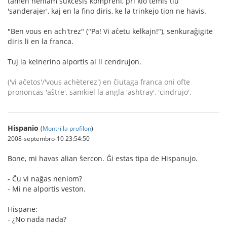
tamen neniam sukcesis kompreni, pri kio temis tiu
'sanderajer', kaj en la fino diris, ke la trinkejo tion ne havis.
"Ben vous en ach'trez" ("Pa! Vi aĉetu kelkajn!"), senkuraĝigite
diris li en la franca.
Tuj la kelnerino alportis al li cendrujon.
('vi aĉetos'/'vous achèterez') en ĉiutaga franca oni ofte
prononcas 'aŝtre', samkiel la angla 'ashtray', 'cindrujo'.
Hispanio
(
Montri la profilon
)
2008-septembro-10 23:54:50
Bone, mi havas alian ŝercon. Ĝi estas tipa de Hispanujo.
- Ĉu vi naĝas neniom?
- Mi ne alportis veston.
Hispane:
- ¿No nada nada?