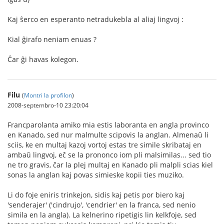
Kaj ŝerco en esperanto netradukebla al aliaj lingvoj :
Kial ĝirafo neniam enuas ?
Ĉar ĝi havas kolegon.
Filu
(
Montri la profilon
)
2008-septembro-10 23:20:04
Francparolanta amiko mia estis laboranta en angla provinco
en Kanado, sed nur malmulte scipovis la anglan. Almenaŭ li
sciis, ke en multaj kazoj vortoj estas tre simile skribataj en
ambaŭ lingvoj, eĉ se la prononco iom pli malsimilas... sed tio
ne tro gravis, ĉar la plej multaj en Kanado pli malpli scias kiel
sonas la anglan kaj povas simieske kopii ties muziko.
Li do foje eniris trinkejon, sidis kaj petis por biero kaj
'senderajer' ('cindrujo', 'cendrier' en la franca, sed nenio
simila en la angla). La kelnerino ripetigis lin kelkfoje, sed